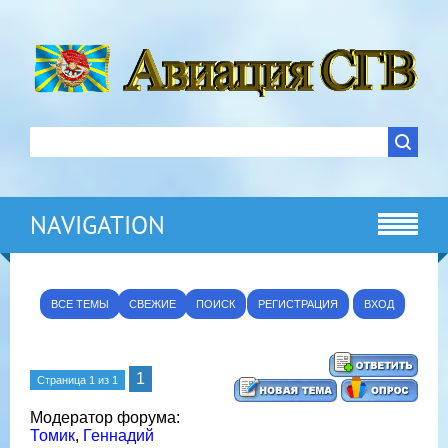
NAVIGATION
ВСЕ ТЕМЫ
СВЕЖИЕ
ПОИСК
РЕГИСТРАЦИЯ
ВХОД
1
Страница
1
из
1
Модератор форума:
Томик
,
Геннадий