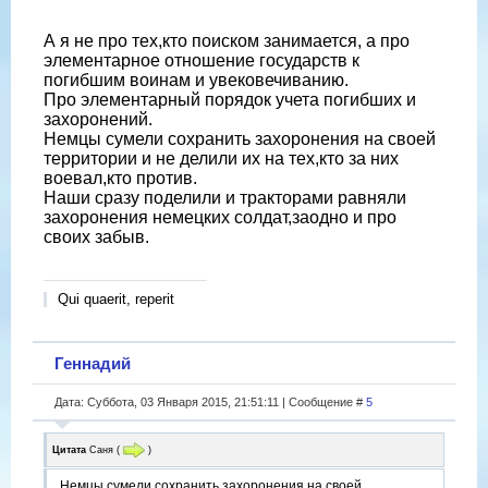
А я не про тех,кто поиском занимается, а про
элементарное отношение государств к
погибшим воинам и увековечиванию.
Про элементарный порядок учета погибших и
захоронений.
Немцы сумели сохранить захоронения на своей
территории и не делили их на тех,кто за них
воевал,кто против.
Наши сразу поделили и тракторами равняли
захоронения немецких солдат,заодно и про
своих забыв.
Qui quaerit, reperit
Геннадий
Дата: Суббота, 03 Января 2015, 21:51:11 | Сообщение #
5
Цитата
Саня
(
)
Немцы сумели сохранить захоронения на своей