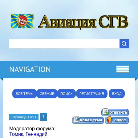
NAVIGATION
ВСЕ ТЕМЫ
СВЕЖИЕ
ПОИСК
РЕГИСТРАЦИЯ
ВХОД
1
Страница
1
из
1
Модератор форума:
Томик
,
Геннадий