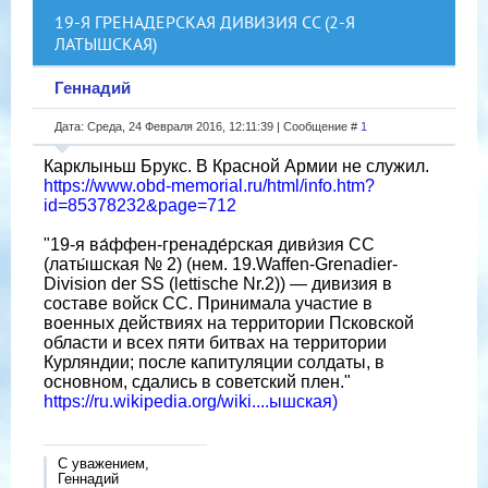
19-Я ГРЕНАДЕРСКАЯ ДИВИЗИЯ СС (2-Я
ЛАТЫШСКАЯ)
Геннадий
Дата: Среда, 24 Февраля 2016, 12:11:39 | Сообщение #
1
Карклыньш Брукс. В Красной Армии не служил.
https://www.obd-memorial.ru/html/info.htm?
id=85378232&page=712
"19-я ва́ффен-гренаде́рская диви́зия СС
(латы́шская № 2) (нем. 19.Waffen-Grenadier-
Division der SS (lettische Nr.2)) — дивизия в
составе войск СС. Принимала участие в
военных действиях на территории Псковской
области и всех пяти битвах на территории
Курляндии; после капитуляции солдаты, в
основном, сдались в советский плен."
https://ru.wikipedia.org/wiki....ышская)
С уважением,
Геннадий