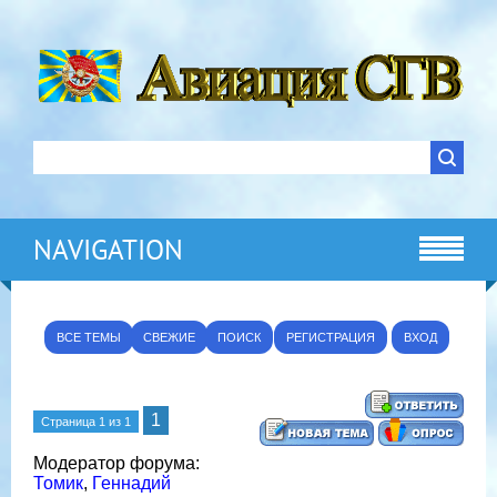
NAVIGATION
ВСЕ ТЕМЫ
СВЕЖИЕ
ПОИСК
РЕГИСТРАЦИЯ
ВХОД
1
Страница
1
из
1
Модератор форума:
Томик
,
Геннадий