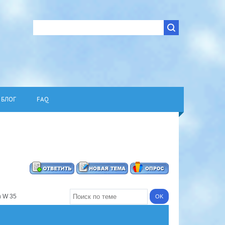
БЛОГ
FAQ
n W 35