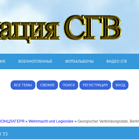
ШИЕ
ВОЕННОПЛЕННЫЕ
ФОТОАЛЬБОМЫ
ВИДЕО СГВ
ВСЕ ТЕМЫ
СВЕЖИЕ
ПОИСК
РЕГИСТРАЦИЯ
ВХОД
 КОНЦЛАГЕРЯ
»
Wehrmacht und Legionäre
»
Georgischer Verbindungsstab, Berli
W 35