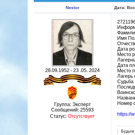
Nestor
Дата: Вос
272119
Информ
Фамили
Имя По
Отчеств
Дата ро
Место 
Лагерн
Дата пл
28.09.1952 - 23 .05. 2024
Место 
Лагерь 
Судьба 
Последн
Воинско
Назван
Номер 
Группа: Эксперт
Сообщений:
25593
https:/
Статус:
Отсутствует
Будьте