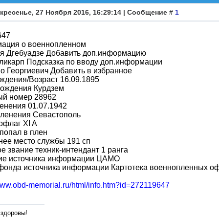
кресенье, 27 Ноября 2016, 16:29:14 | Сообщение #
1
647
ация о военнопленном
я Дгебуадзе Добавить доп.информацию
ликарп Подсказка по вводу доп.информации
о Георгиевич Добавить в избранное
ждения/Возраст 16.09.1895
рождения Курдзем
ый номер 28962
енения 01.07.1942
пленения Севастополь
офлаг XI A
попал в плен
ее место службы 191 сп
е звание техник-интендант 1 ранга
ие источника информации ЦАМО
фонда источника информации Картотека военнопленных о
/www.obd-memorial.ru/html/info.htm?id=272119647
 здоровы!