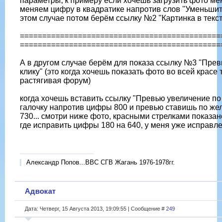
параметры, к примеру если хочешь загрузить фото ме
меняем цифру в квадратике напротив слов "Уменьшить д
этом случае потом берём ссылку №2 "Картинка в текст
=============================================
=============================================
А в другом случае берём для показа ссылку №3 "Пре
клику" (это когда хочешь показать фото во всей красе т
растягивая форум)
когда хочешь вставить ссылку "Превью увеличение по к
галочку напротив цифры 800 и превью ставишь по же
730... смотри ниже фото, красными стрелками показано
где исправить цифры 180 на 640, у меня уже исправлен
Александр Попов...ВВС СГВ Жагань 1976-1978гг.
Адвокат
Дата: Четверг, 15 Августа 2013, 19:09:55 | Сообщение #
249