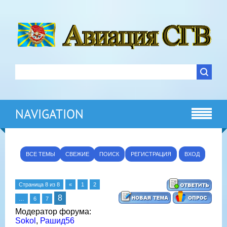
NAVIGATION
ВСЕ ТЕМЫ
СВЕЖИЕ
ПОИСК
РЕГИСТРАЦИЯ
ВХОД
Страница
8
из
8
«
1
2
8
…
6
7
Модератор форума:
Sokol
,
Рашид56