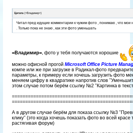
Цитата
(
=Владимир=
)
Читал пред идущие комментарии к чужим фото , понимаю , что мои
. Только пока не знаю , как эти фото уменьшать
=Владимир=
, фото у тебя получаются хорошие
можно офисной прогой
Microsoft Office Picture Mana
компе или же при загрузке в Радикал-фото предварит
параметры, к примеру если хочешь загрузить фото ме
меняем цифру в квадратике напротив слов "Уменьшить д
этом случае потом берём ссылку №2 "Картинка в текст
=============================================
=============================================
А в другом случае берём для показа ссылку №3 "Пре
клику" (это когда хочешь показать фото во всей красе т
растягивая форум)