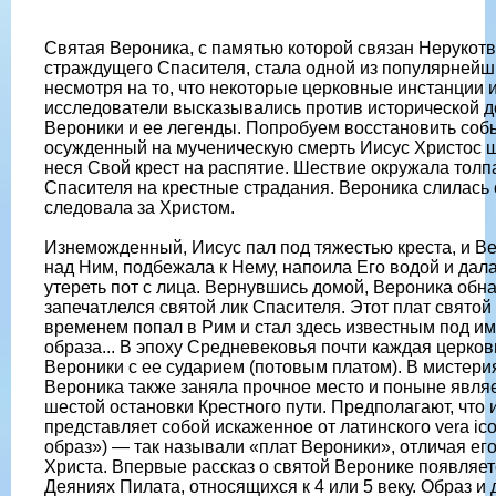
Святая Вероника, с памятью которой связан Нерукот
страждущего Спасителя, стала одной из популярнейш
несмотря на то, что некоторые церковные инстанции 
исследователи высказывались против исторической 
Вероники и ее легенды. Попробуем восстановить соб
осужденный на мученическую смерть Иисус Христос ш
неся Свой крест на распятие. Шествие окружала тол
Спасителя на крестные страдания. Вероника слилась
следовала за Христом.
Изнеможденный, Иисус пал под тяжестью креста, и В
над Ним, подбежала к Нему, напоила Его водой и дала
утереть пот с лица. Вернувшись домой, Вероника обна
запечатлелся святой лик Спасителя. Этот плат святой
временем попал в Рим и стал здесь известным под и
образа... В эпоху Средневековья почти каждая церко
Вероники с ее сударием (потовым платом). В мистер
Вероника также заняла прочное место и поныне явля
шестой остановки Крестного пути. Предполагают, что
представляет собой искаженное от латинского vera ic
образ») — так называли «плат Вероники», отличая его
Христа. Впервые рассказ о святой Веронике появляе
Деяниях Пилата, относящихся к 4 или 5 веку. Образ и