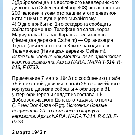
3)Добровольцам из восточного кавалерийского
дивизиона (Ostreiterabteilung 403) численностью
200 человек и всем отставшим этого дивизион
идти с ним на Кузнецово Михайловку.
4) О дне прибытия 1-го эскадрона сообщить
заблаговременно, Телефонная связь через
Мариуполь - Старая Карань - Тельманово
(Немецкая деревня Ostheim) — Организация
Тодта. (лейтенант связи Зимке находится в
Тельманово (Немецкая деревня Ostheim).
Источник боевые документы 29-го армейского
корпуса вермахта. Архив NARA, NARA T-314, R-
818, F-0739.
Примечание 7 марта 1943 по сообщению штаба
79-й пехотной дивизии в штаб 29-го армейского
корпуса в дивизии собраны 4 офицера и 81
унтер-офицеров и солдат из состава 1-й
Добровольческого Донского казачьего полка
(1.Prew.Don-Kazak-Rgt).
Источник боевые
документы 29-го армейского корпуса
вермахта. Архив NARA, NARA T-314, R-818, F-
0723.
2 марта 1943 г.