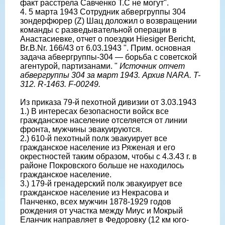
факт расстрела Савченко Т.С не могут".
4. 5 марта 1943 Сотрудник абвергруппы 304
зондерфюрер (Z) Шац доложил о возвращении
команды с разведывательной операции в
Анастасиевке, отчет о поездки Hiesiger Bericht,
Br.B.Nr. 166/43 от 6.03.1943 ". Прим. основная
задача абвергруппы-304 — борьба с советской
агентурой, партизанами. "
Источник отчет
абвергруппы 304 за март 1943. Архив NARA. T-
312. R-1463. F-00249.
Из приказа 79-й пехотной дивизии от 3.03.1943
1.) В интересах безопасности войск все
гражданское население отселяется от линии
фронта, мужчины эвакуируются.
2.) 610-й пехотный полк эвакуирует все
гражданское население из Ряженая и его
окрестностей таким образом, чтобы с 4.3.43 г. в
районе Покровского больше не находилось
гражданское население.
3.) 179-й гренадерский полк эвакуирует все
гражданское население из Некрасова и
Панченко, всех мужчин 1878-1929 годов
рождения от участка между Миус и Мокрый
Еланчик направляет в Федоровку (12 км юго-