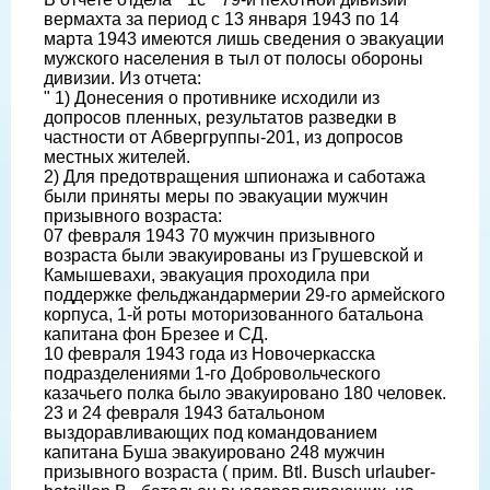
вермахта за период с 13 января 1943 по 14
марта 1943 имеются лишь сведения о эвакуации
мужского населения в тыл от полосы обороны
дивизии. Из отчета:
" 1) Донесения о противнике исходили из
допросов пленных, результатов разведки в
частности от Абвергруппы-201, из допросов
местных жителей.
2) Для предотвращения шпионажа и саботажа
были приняты меры по эвакуации мужчин
призывного возраста:
07 февраля 1943 70 мужчин призывного
возраста были эвакуированы из Грушевской и
Камышевахи, эвакуация проходила при
поддержке фельджандармерии 29-го армейского
корпуса, 1-й роты моторизованного батальона
капитана фон Брезее и СД.
10 февраля 1943 года из Новочеркасска
подразделениями 1-го Добровольческого
казачьего полка было эвакуировано 180 человек.
23 и 24 февраля 1943 батальоном
выздоравливающих под командованием
капитана Буша эвакуировано 248 мужчин
призывного возраста ( прим. Btl. Busch urlauber-