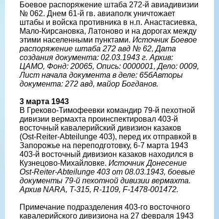
Боевое распоряжение штаба 272-й авиадивизии
№ 062. Днем 61-й гв. авиаполк уничтожает
штабы и войска противника в н.п. Анастасиевка,
Мало-Кирсановка, Латоново и на дорогах между
этими населенными пунктами.
Источник Боевое
распоряжение штаба 272 авд № 62, Дата
создания документа: 02.03.1943 г. Архив:
ЦАМО, Фонд: 20065, Опись: 0000001, Дело: 0009,
Лист начала документа в деле: 65бАвторы
документа: 272 авд, майор Богданов.
3 марта 1943
В Греково-Тимофеевки командир 79-й пехотной
дивизии вермахта проинспектировал 403-й
восточный кавалерийский дивизион казаков
(Ost-Reiter-Abteilunge 403), перед их отправкой в
Запорожье на переподготовку, 6-7 марта 1943
403-й восточный дивизион казаков находился в
Кузнецово-Михайловке.
Источник Донесение
Ost-Reiter-Abteilunge 403 от 08.03.1943, боевые
документы 79-й пехотной дивизии вермахта.
Архив NARA, T-315, R-1109, F-1478-001472.
Примечание подразделения 403-го восточного
кавалерийского дивизиона на 27 февраля 1943