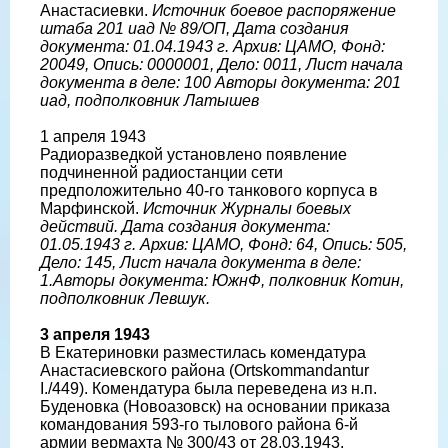
Анастасиевки.
Источник боевое распоряжение
штаба 201 иад № 89/ОП, Дата создания
документа: 01.04.1943 г. Архив: ЦАМО, Фонд:
20049, Опись: 0000001, Дело: 0011, Лист начала
документа в деле: 100 Авторы документа: 201
иад, подполковник Латышев
1 апреля 1943
Радиоразведкой установлено появление
подчиненной радиостанции сети
предположительно 40-го танкового корпуса в
Марфинской.
Источник Журналы боевых
действий. Дата создания документа:
01.05.1943 г. Архив: ЦАМО, Фонд: 64, Опись: 505,
Дело: 145, Лист начала документа в деле:
1.Авторы документа: ЮжнФ, полковник Котин,
подполковник Левшук.
3 апреля 1943
В Екатериновки разместилась комендатура
Анастасиевского района (Ortskommandantur
I./449). Комендатура была переведена из н.п.
Буденовка (Новоазовск) на основании приказа
командования 593-го тылового района 6-й
армии вермахта № 300/43 от 28.03.1943.