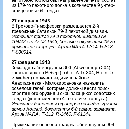
автотранспортом был направлен личный состав
из 179-го пехотного полка в количестве 9 унтер-
офицеров и 64 солдат.
27 февраля 1943
В Греково-Тимофеевки размещается 2-й
тревожный батальон 79-й пехотной дивизии.
Источник приказ 79-й пехотной дивизии №
104/43 от 27.02.1943, боевые документы 29-го
армейского корпуса. Архив NARA T-314, R-818,
F-000914.
27 февраля 1943
Командир абвергруппы 304 (Abwehrtrupp 304)
капитан доктор Вебер (Fuhrer A.Tr. 304, Hptm Dr.
v. Weber ) получает задачу, в районе
Анастасиевка - Малокирсановка назначить
осведомителей, которые должны вести поиск
спрятанного оружия и скрывающихся советских
солдат (уничтоженного 4-го гв. мех. корпуса).
Источник донесения офицеров разведки группы
армии Холлид, документы 6-й армии вермахта.
Архив NARA . T-312. R-1460. F-01144.
Примечание основная задача абвергруппы-304