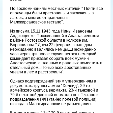
По воспоминаниям местных жителей " Почти все
ополченцы были арестованы и заключены в
лагерь, а многие отправлены в
Малокирсановское гестапо".
Из письма 15.11.1943 года Нины Ивановны
Андрющенко. Проживавшей в Анастасиевском
районе Ростовской области в колхозе им.
Ворошилова " Днем 22 февраля в наш дом
неожиданно ввалились немцы....Неожиданно
часа через три после случившегося немецкий
комендант приказал собрать всех мужчин
Анастасиевки, а пленных и раненых поместить в
отдельный дом...Ночью всех арестованных
увезли в лес и расстреляли".
Однако подтверждений этим утверждениям в
документах: группы армии "Холлид", 29-го
армейского корпуса вермахта, 23-й танковой и
79-й пехотной дивизий вермахта нет. Гестапо и
подразделения ГФП (тайно полевой полиции)
никогда в Малокирсановки не размещались.
В отчете отдела " 1с " 79-й пехотной дивизии