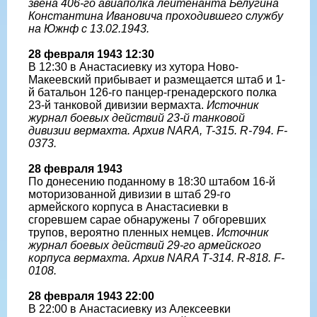
звена 406-го авиаполка лейтенанта Белугина
Константина Ивановича проходившего службу
на Южнф с 13.02.1943.
28 февраля 1943 12:30
В 12:30 в Анастасиевку из хутора Ново-
Макеевский прибывает и размещается штаб и 1-
й батальон 126-го панцер-гренадерского полка
23-й танковой дивизии вермахта.
Источник
журнал боевых действий 23-й танковой
дивизии вермахта. Архив NARA, T-315. R-794. F-
0373.
28 февраля 1943
По донесению поданному в 18:30 штабом 16-й
моторизованной дивизии в штаб 29-го
армейского корпуса в Анастасиевки в
сгоревшем сарае обнаружены 7 обгоревших
трупов, вероятно пленных немцев.
Источник
журнал боевых действий 29-го армейского
корпуса вермахта. Архив NARA Т-314. R-818. F-
0108.
28 февраля 1943 22:00
В 22:00 в Анастасиевку из Алексеевки