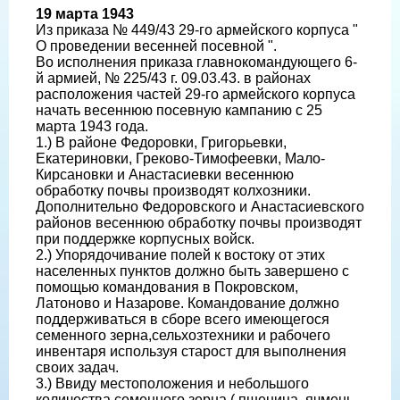
19 марта 1943
Из приказа № 449/43 29-го армейского корпуса "
О проведении весенней посевной ".
Во исполнения приказа главнокомандующего 6-
й армией, № 225/43 г. 09.03.43. в районах
расположения частей 29-го армейского корпуса
начать весеннюю посевную кампанию с 25
марта 1943 года.
1.) В районе Федоровки, Григорьевки,
Екатериновки, Греково-Тимофеевки, Мало-
Кирсановки и Анастасиевки весеннюю
обработку почвы производят колхозники.
Дополнительно Федоровского и Анастасиевского
районов весеннюю обработку почвы производят
при поддержке корпусных войск.
2.) Упорядочивание полей к востоку от этих
населенных пунктов должно быть завершено с
помощью командования в Покровском,
Латоново и Назарове. Командование должно
поддерживаться в сборе всего имеющегося
семенного зерна,сельхозтехники и рабочего
инвентаря используя старост для выполнения
своих задач.
3.) Ввиду местоположения и небольшого
количества семенного зерна ( пшеница, ячмень,