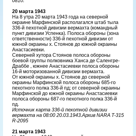
0810.
20 марта 1943
На 8 утра 20 марта 1943 года на северной
окраине Марфинской располагался штаб тыла
336-й пехотной дивизии вермахта (командный
пункт дивизии Успенка). Полоса обороны (зона
ответственности) 336-й пехотной дивизии от
южной окраины х. Стоянов до южной окраины
Анастасиевки.
Северней хутора Стоянов полоса обороны
боевой группы полковника Ханса де Саленгре-
Драббе , южнее Анастасиевки полоса обороны
16-й моторизованной дивизии вермахта.
От южной окраины х. Стоянов до северной
окраины Марфинской полоса обороны 685-го
пехотного полка 336-й пд; от северной окраины
Марфинской до южной окраины Анастасиевки
полоса обороны 687-го пехотного полка 336-й
пд.
Источник карта 336-й пехотной дивизии
вермахта на 08:00 20.03.1943.Архив NARA T-315
R-2095
21 марта 1943