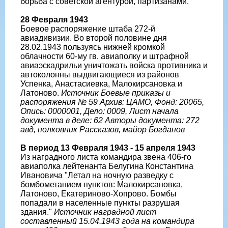
борьба с советской агентурой, партизанами.
28 Февраля 1943
Боевое распоряжение штаба 272-й
авиадивизии. Во второй половине дня
28.02.1943 пользуясь нижней кромкой
облачности 60-му гв. авиаполку и штрафной
авиаэскадрильи уничтожать войска противника и
автоколонны выдвигающиеся из районов
Успенка, Анастасиевка, Малокирсановка и
Латоново.
Источник Боевые приказы и
распоряжения № 59 Архив: ЦАМО, Фонд: 20065,
Опись: 0000001, Дело: 0009, Лист начала
документа в деле: 62 Авторы документа: 272
авд, полковник Рассказов, майор Богданов
В период 13 Февраля 1943 - 15 апреля 1943
Из наградного листа командира звена 406-го
авиаполка лейтенанта Белугина Константина
Ивановича "Летал на ночную разведку с
бомбометанием пунктов: Малокирсановка,
Латоново, Екатериново-Хопрово. Бомбы
попадали в населенные пункты разрушая
здания."
Источник наградной лист
составленный 15.04.1943 года на командира