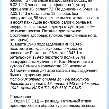
bataillon B - батальон выздоравливающих, на
6.02.1943 численность: офицеров 1, унтер-
офицеров 10, солдат 72. По донесению Буша на
2.03.1943 в батальоне 12 человек без
вооружения, 58 человек не имеют кожаных сапог
и носят пахнущие войлоком сапоги, обувь на
шнуровке и запасная одежда отсутствуют, 60%
не имеют носков. Питание достаточное.
Состояние здоровья: плохое, ушибленные ноги,
нет врача).
01 марта 1943 подразделениями 610-го
пехотного полка эвакуировано мужское
население Ряженого, 06 марта 1943 1-м
батальоном 179-го пехотного полка были
эвакуированы мужчины из Бол. Неклиновки и
хутора Семаки в количестве 201 человека.
3. Подчиненные дивизии казачьи подразделения
были под присмотром ".
Источник отчет отдела 1с 79-й пехотной
дивизии за период с 13 января 1943 по 14 марта
1943. Архив NARA T-315 R-1110 F-0145.
Примечание
1. Отдел 1С (1Ц) — разведывательный отдел
проводил сбор и обработку разведывательных