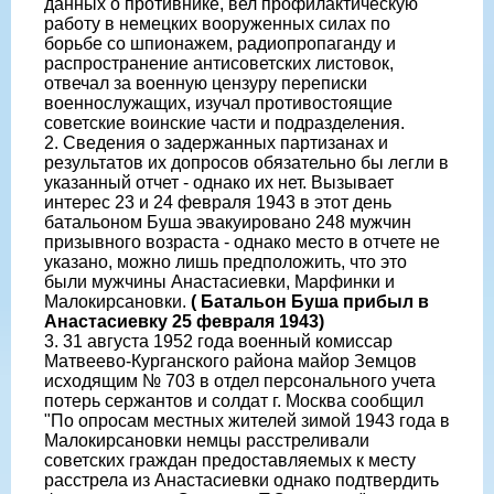
данных о противнике, вел профилактическую
работу в немецких вооруженных силах по
борьбе со шпионажем, радиопропаганду и
распространение антисоветских листовок,
отвечал за военную цензуру переписки
военнослужащих, изучал противостоящие
советские воинские части и подразделения.
2. Cведения о задержанных партизанах и
результатов их допросов обязательно бы легли в
указанный отчет - однако их нет. Вызывает
интерес 23 и 24 февраля 1943 в этот день
батальоном Буша эвакуировано 248 мужчин
призывного возраста - однако место в отчете не
указано, можно лишь предположить, что это
были мужчины Анастасиевки, Марфинки и
Малокирсановки.
( Батальон Буша прибыл в
Анастасиевку 25 февраля 1943)
3. 31 августа 1952 года военный комиссар
Матвеево-Курганского района майор Земцов
исходящим № 703 в отдел персонального учета
потерь сержантов и солдат г. Москва сообщил
"По опросам местных жителей зимой 1943 года в
Малокирсановки немцы расстреливали
советских граждан предоставляемых к месту
расстрела из Анастасиевки однако подтвердить