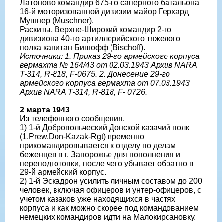
Латоново командир 675-го саперного батальона
16-й моторизованной дивизии майор Герхард
Мушнер (Muschner).
Раскиты, Верхне-Широкий командир 2-го
дивизиона 40-го артиллерийского тяжелого
полка капитан Бишофф (Bischoff).
Источники: 1. Приказ 29-го армейского корпуса
вермахта № 164/43 от 02.03.1943 Архив NARA
T-314, R-818, F-0675. 2. Донесение 29-го
армейского корпуса вермахта от 07.03.1943
Архив NARA T-314, R-818, F- 0726.
2 марта 1943
Из телефонного сообщения.
1) 1-й Добровольческий Донской казачий полк
(1.Prew.Don-Kazak-Rgt) временно
прикомандировывается к отделу по делам
беженцев в г. Запорожье для пополнения и
переподготовки, после чего убывает обратно в
29-й армейский корпус.
2) 1-й Эскадрон усилить личным составом до 200
человек, включая офицеров и унтер-офицеров, с
учетом казаков уже находящихся в частях
корпуса и как можно скорее под командованием
немецких командиров идти на Малокирсановку.