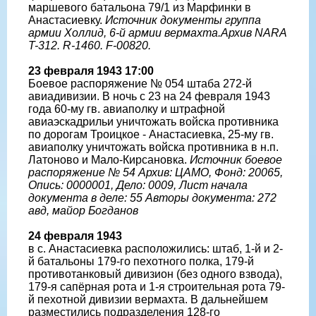
маршевого батальона 79/1 из Марфинки в
Анастасиевку.
Источник документы группа
армии Холлид, 6-й армии вермахта.Архив NARA
T-312. R-1460. F-00820.
23 февраля 1943 17:00
Боевое распоряжение № 054 штаба 272-й
авиадивизии. В ночь с 23 на 24 февраля 1943
года 60-му гв. авиаполку и штрафной
авиаэскадрильи уничтожать войска противника
по дорогам Троицкое - Анастасиевка, 25-му гв.
авиаполку уничтожать войска противника в н.п.
Латоново и Мало-Кирсановка.
Источник боевое
распоряжение № 54 Архив: ЦАМО, Фонд: 20065,
Опись: 0000001, Дело: 0009, Лист начала
документа в деле: 55 Авторы документа: 272
авд, майор Богданов
24 февраля 1943
в с. Анастасиевка расположились: штаб, 1-й и 2-
й батальоны 179-го пехотного полка, 179-й
противотанковый дивизион (без одного взвода),
179-я сапёрная рота и 1-я строительная рота 79-
й пехотной дивизии вермахта. В дальнейшем
разместились подразделения 128-го