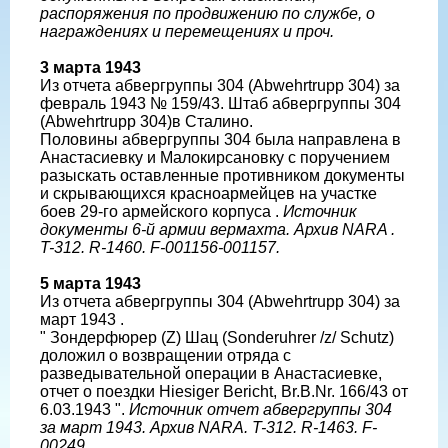
распоряжения по продвижению по службе, о
награждениях и перемещениях и проч.
3 марта 1943
Из отчета абвергруппы 304 (Abwehrtrupp 304) за
февраль 1943 № 159/43. Штаб абвергруппы 304
(Abwehrtrupp 304)в Сталино.
Половины абвергруппы 304 была направлена в
Анастаcиевку и Малокирсановку с поручением
разыскать оставленные противником документы
и скрывающихся красноармейцев на участке
боев 29-го армейского корпуса .
Источник
документы 6-й армии вермахта. Архив NARA .
T-312. R-1460. F-001156-001157.
5 марта 1943
Из отчета абвергруппы 304 (Abwehrtrupp 304) за
март 1943 .
" Зондерфюрер (Z) Шац (Sonderuhrer /z/ Schutz)
доложил о возвращении отряда с
разведывательной операции в Анастасиевке,
отчет о поездки Hiesiger Bericht, Br.B.Nr. 166/43 от
6.03.1943 ".
Источник отчет абвергруппы 304
за март 1943. Архив NARA. T-312. R-1463. F-
00249.