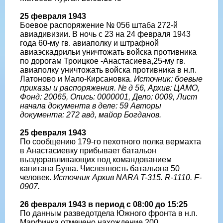
25 февраля 1943
Боевое распоряжение № 056 штаба 272-й
авиадивизии. В ночь с 23 на 24 февраля 1943
года 60-му гв. авиаполку и штрафной
авиаэскадрильи уничтожать войска противника
по дорогам Троицкое -Анастасиева,25-му гв.
авиаполку уничтожать войска противника в н.п.
Латоново и Мало-Кирсановка.
Источник: боевые
приказы и распоряжения. № д 56, Архив: ЦАМО,
Фонд: 20065, Опись: 0000001, Дело: 0009, Лист
начала документа в деле: 59 Авторы
документа: 272 авд, майор Богданов.
25 февраля 1943
По сообщению 179-го пехотного полка вермахта
в Анастасиевку прибывает батальон
выздоравливающих под командованием
капитана Буша. Численность батальона 50
человек.
Источник Архив NARA T-315. R-1110. F-
0907.
26 февраля 1943 в период с 08:00 до 15:25
По данным разведотдела Южного фронта в н.п.
Марфинка отмечено нахождение 200