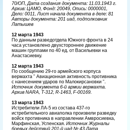
70/ОП, Дата создания документа: 11.03.1943 г.
Архив: ЦАМО, Фонд: 20049, Опись: 0000001,
Дело: 0011, Лист начала документа в деле: 81
Авторы документа: 201 иад, подполковник
Латышев
12 марта 1943
По данным разведотдела Южного фронта в 24
часа установлено двухстороннее движение
машин группами по 40 ед. от Васильевки на
Анастасиевку.
12 марта 1943
По сообщению 29-го армейского корпуса
вермахта " Авиационная активность противника
с нанесением ударов по Малокирсановки ".
Источник документа 6-й армии вермахта.
Архив NARA, T-312, R-1463, F-00169.
13 марта 1943
Истребители ЛА-5 из состава 437-го
истребительного авиаполка произвели разведку
войск противника в направлении Амвросиевка,
Марфинская, Успенская.
Источник Журналы
боевых действий 201-й иад № 43,Дата