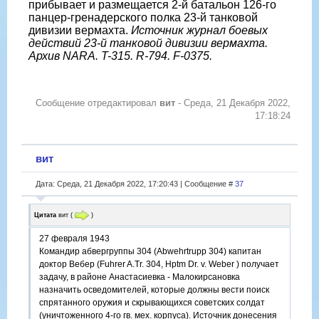
прибывает и размещается 2-й батальон 126-го
панцер-гренадерского полка 23-й танковой
дивизии вермахта.
Источник журнал боевых
действий 23-й танковой дивизии вермахта.
Архив NARA. T-315. R-794. F-0375.
Сообщение отредактировал
вит
-
Среда, 21 Декабря 2022,
17:18:24
вит
Дата: Среда, 21 Декабря 2022, 17:20:43 | Сообщение #
37
Цитата
вит
(
)
27 февраля 1943
Командир абвергруппы 304 (Abwehrtrupp 304) капитан
доктор Вебер (Fuhrer A.Tr. 304, Hptm Dr. v. Weber ) получает
задачу, в районе Анастасиевка - Малокирсановка
назначить осведомителей, которые должны вести поиск
спрятанного оружия и скрывающихся советских солдат
(уничтоженного 4-го гв. мех. корпуса). Источник донесения