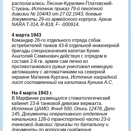
располагались: Лесное-Курилкин-Платовский-
Стукань.
Источник приказ 79-й пехотной
дивизии № 104/43 от 27.02.1943, боевые
документы 29-го армейского корпуса. Архив
NARA T-314, R-818, F- -000914.
4 марта 1943
Командир 28-го отдельного отряда собак
истребителей танков 43-й отдельной инженерной
бригады спецназначения капитан Кунин
Анатолий Семенович действуя с отрядом в
составе 2-й гв. армии сам лично из
противотанкового ружья уничтожил немецкую
автомашину с автоматчиками на северной
окраине Матвеев-Кургана.
Источник наградной
лист составленный на капитана Кунина А.С.
На 4 марта 1943 г.
В Марфинке размещался стоматологический
кабинет 23-й танковой дивизии вермахта.
Источник ЦАМО, Фонд 500, Опись 12478, Дело
145. Документы оперативного отделения
начальника 128-й транспортной части 23-й
танковой дивизии: приказы по батальону и
документы по вопросам снабжения,