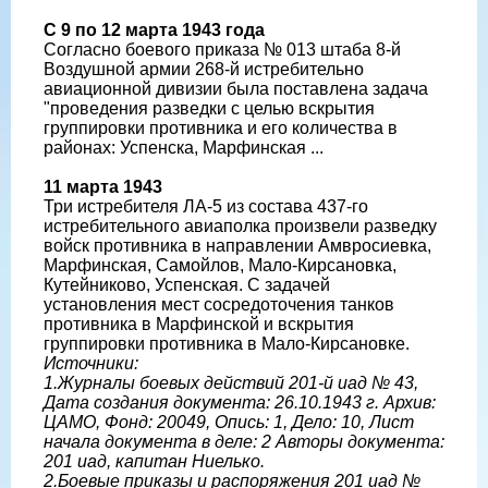
С 9 по 12 марта 1943 года
Согласно боевого приказа № 013 штаба 8-й
Воздушной армии 268-й истребительно
авиационной дивизии была поставлена задача
"проведения разведки с целью вскрытия
группировки противника и его количества в
районах: Успенска, Марфинская ...
11 марта 1943
Три истребителя ЛА-5 из состава 437-го
истребительного авиаполка произвели разведку
войск противника в направлении Амвросиевка,
Марфинская, Самойлов, Мало-Кирсановка,
Кутейниково, Успенская. С задачей
установления мест сосредоточения танков
противника в Марфинской и вскрытия
группировки противника в Мало-Кирсановке.
Источники:
1.Журналы боевых действий 201-й иад № 43,
Дата создания документа: 26.10.1943 г. Архив:
ЦАМО, Фонд: 20049, Опись: 1, Дело: 10, Лист
начала документа в деле: 2 Авторы документа:
201 иад, капитан Ниелько.
2.Боевые приказы и распоряжения 201 иад №