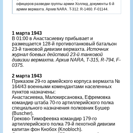
офицеров разведки группы армии Холлид, документы 6-й
армии вермахта. Архив NARA . T-312. R-1460. F-01144.
1 марта 1943
В 01:00 в Анастасиевку прибывает и
размещается 128-й противотанковый батальон
23-й танковой дивизии вермахта.
Источник
журнал боевых действий 23-й танковой
дивизии вермахта. Архив NARA, T-315, R-794, F-
0375.
2 марта 1943
Приказом 29-го армейского корпуса вермахта №
164/43 военными комендантами населенных
пунктов назначены:
Анастасиевка, Малокирсановка, Ефремовка
командир штаба 70-го артиллерийского полка
специального назначения полковник Бушер
(Buscher).
Греково-Тимофеевка командир 179-го
артиллерийского полка 79-й пехотной дивизии
капитан фон Кнобох (Knobloch).