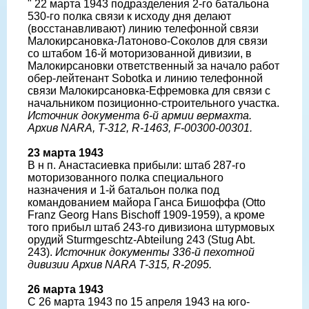
" 22 марта 1943 подразделения 2-го батальона
530-го полка связи к исходу дня делают
(восстанавливают) линию телефонной связи
Малокирсановка-Латоново-Соколов для связи
со штабом 16-й моторизованной дивизии, в
Малокирсановки ответственный за начало работ
обер-лейтенант Sobotka и линию телефонной
связи Малокирсановка-Ефремовка для связи с
начальником позиционно-строительного участка.
Источник документа 6-й армии вермахта.
Архив NARA, T-312, R-1463, F-00300-00301.
23 марта 1943
В н п. Анастасиевка прибыли: штаб 287-го
моторизованного полка специального
назначения и 1-й батальон полка под
командованием майора Ганса Бишоффа (Otto
Franz Georg Hans Bischoff 1909-1959), а кроме
того прибыл штаб 243-го дивизиона штурмовых
орудий Sturmgeschtz-Abteilung 243 (Stug Abt.
243).
Источник документы 336-й пехотной
дивизии Архив NARA T-315, R-2095.
26 марта 1943
С 26 марта 1943 по 15 апреля 1943 на юго-