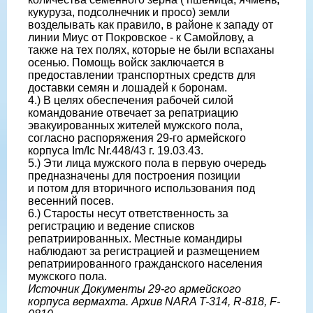
кукуруза, подсолнечник и просо) земли
возделывать как правило, в районе к западу от
линии Миус от Покровское - к Самойлову, а
также на тех полях, которые не были вспаханы
осенью. Помощь войск заключается в
предоставлении транспортных средств для
доставки семян и лошадей к боронам.
4.) В целях обеспечения рабочей силой
командование отвечает за репатриацию
эвакуированных жителей мужского пола,
согласно распоряжения 29-го армейского
корпуса Im/Ic Nr.448/43 г. 19.03.43.
5.) Эти лица мужского пола в первую очередь
предназначены для построения позиции
и потом для вторичного использования под
весенний посев.
6.) Старосты несут ответственность за
регистрацию и ведение списков
репатриированных. Местные командиры
наблюдают за регистрацией и размещением
репатриированного гражданского населения
мужского пола.
Источник Документы 29-го армейского
корпуса вермахта. Архив NARA T-314, R-818, F-