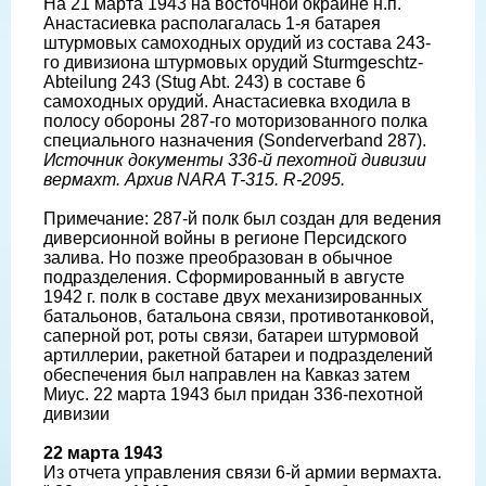
На 21 марта 1943 на восточной окраине н.п.
Анастасиевка располагалась 1-я батарея
штурмовых самоходных орудий из состава 243-
го дивизиона штурмовых орудий Sturmgeschtz-
Abteilung 243 (Stug Abt. 243) в составе 6
самоходных орудий. Анастасиевка входила в
полосу обороны 287-го моторизованного полка
специального назначения (Sonderverband 287).
Источник документы 336-й пехотной дивизии
вермахт. Архив NARA T-315. R-2095.
Примечание: 287-й полк был создан для ведения
диверсионной войны в регионе Персидского
залива. Но позже преобразован в обычное
подразделения. Сформированный в августе
1942 г. полк в составе двух механизированных
батальонов, батальона связи, противотанковой,
саперной рот, роты связи, батареи штурмовой
артиллерии, ракетной батареи и подразделений
обеспечения был направлен на Кавказ затем
Миус. 22 марта 1943 был придан 336-пехотной
дивизии
22 марта 1943
Из отчета управления связи 6-й армии вермахта.