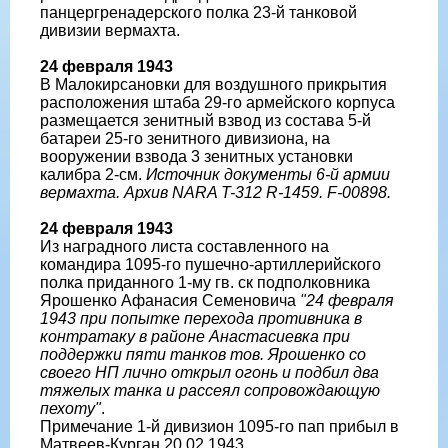
панцергренадерского полка 23-й танковой
дивизии вермахта.
24 февраля 1943
В Малокирсановки для воздушного прикрытия
расположения штаба 29-го армейского корпуса
размещается зенитный взвод из состава 5-й
батареи 25-го зенитного дивизиона, на
вооружении взвода 3 зенитных установки
калибра 2-см.
Источник документы 6-й армии
вермахта. Архив NARA T-312 R-1459. F-00898.
24 февраля 1943
Из наградного листа составленного на
командира 1095-го пушечно-артиллерийского
полка приданного 1-му гв. ск подполковника
Ярошенко Афанасия Семеновича
"24 февраля
1943 при попытке перехода противника в
контратаку в районе Анастасиевка при
поддержки пяти танков тов. Ярошенко со
своего НП лично открыл огонь и подбил два
тяжелых танка и рассеял сопровождающую
пехоту"
.
Примечание 1-й дивизион 1095-го пап прибыл в
Матвеев-Курган 20.02.1943