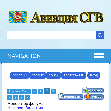
NAVIGATION
ВСЕ ТЕМЫ
СВЕЖИЕ
ПОИСК
РЕГИСТРАЦИЯ
ВХОД
2
Страница
2
из
6
«
1
3
4
5
6
»
Модератор форума:
Назаров
,
Валентин
,