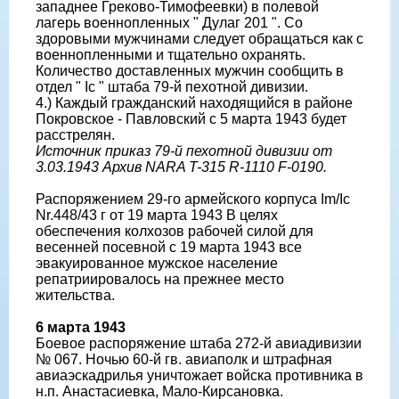
западнее Греково-Тимофеевки) в полевой
лагерь военнопленных " Дулаг 201 ". Со
здоровыми мужчинами следует обращаться как с
военнопленными и тщательно охранять.
Количество доставленных мужчин сообщить в
отдел " Ic " штаба 79-й пехотной дивизии.
4.) Каждый гражданский находящийся в районе
Покровское - Павловский с 5 марта 1943 будет
расстрелян.
Источник приказ 79-й пехотной дивизии от
3.03.1943 Архив NARA T-315 R-1110 F-0190.
Распоряжением 29-го армейского корпуса Im/Ic
Nr.448/43 г от 19 марта 1943 В целях
обеспечения колхозов рабочей силой для
весенней посевной с 19 марта 1943 все
эвакуированное мужское население
репатриировалось на прежнее место
жительства.
6 марта 1943
Боевое распоряжение штаба 272-й авиадивизии
№ 067. Ночью 60-й гв. авиаполк и штрафная
авиаэскадрилья уничтожает войска противника в
н.п. Анастасиевка, Мало-Кирсановка.