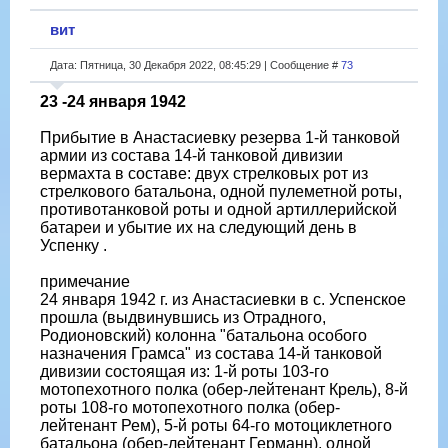
вит
Дата: Пятница, 30 Декабря 2022, 08:45:29 | Сообщение #
73
23 -24 января 1942
Прибытие в Анастасиевку резерва 1-й танковой
армии из состава 14-й танковой дивизии
вермахта в составе: двух стрелковых рот из
стрелкового батальона, одной пулеметной роты,
противотанковой роты и одной артиллерийской
батареи и убытие их на следующий день в
Успенку .
примечание
24 января 1942 г. из Анастасиевки в с. Успенское
прошла (выдвинувшись из Отрадного,
Родионовский) колонна "батальона особого
назначения Грамса" из состава 14-й танковой
дивизии состоящая из: 1-й роты 103-го
мотопехотного полка (обер-лейтенант Крель), 8-й
роты 108-го мотопехотного полка (обер-
лейтенант Рем), 5-й роты 64-го мотоциклетного
батальона (обер-лейтенант Германн), одной