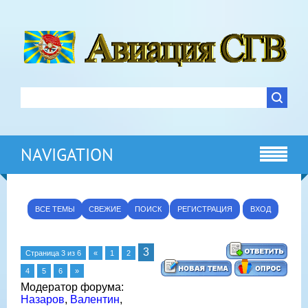
NAVIGATION
ВСЕ ТЕМЫ
СВЕЖИЕ
ПОИСК
РЕГИСТРАЦИЯ
ВХОД
3
Страница
3
из
6
«
1
2
4
5
6
»
Модератор форума:
Назаров
,
Валентин
,