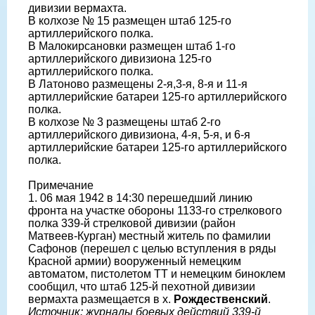
дивизии вермахта.
В колхозе № 15 размещен штаб 125-го
артиллерийского полка.
В Малокирсановки размещен штаб 1-го
артиллерийского дивизиона 125-го
артиллерийского полка.
В Латоново размещены 2-я,3-я, 8-я и 11-я
артиллерийские батареи 125-го артиллерийского
полка.
В колхозе № 3 размещены штаб 2-го
артиллерийского дивизиона, 4-я, 5-я, и 6-я
артиллерийские батареи 125-го артиллерийского
полка.
Примечание
1. 06 мая 1942 в 14:30 перешедший линию
фронта на участке обороны 1133-го стрелкового
полка 339-й стрелковой дивизии (район
Матвеев-Курган) местный житель по фамилии
Сафонов (перешел с целью вступления в ряды
Красной армии) вооруженный немецким
автоматом, пистолетом ТТ и немецким биноклем
сообщил, что штаб 125-й пехотной дивизии
вермахта размещается в х.
Рождественский
.
Источник: журналы боевых действий 339-й