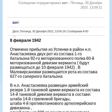
Сообщение отредактировал
вит
-
Пятница, 30 Декабря
2022, 13:59:11
вит
Дата: Пятница, 30 Декабря 2022, 13:54:19 | Сообщение #
80
8 февраля 1942
Отмечено прибытие из Успенки в район н.п.
Анастасиевка двух рот из состава 1-го
батальона 92-го моторизованного полка 60-й
моторизованной дивизии вермахта ( будут
размещаться до 10 февраля 1942) . В
Малокирсановки размещается рота из состава
627-го саперного батальона
В н.п. Анастасиевка размещен армейский
резерв 1-й танковой армии вермахта из состава
14-й танковой дивизии вермахта в составе:
штаба 14-й стрелковой бригады,
штаба 4-й противотанкового артиллерийского
дивизиона ,