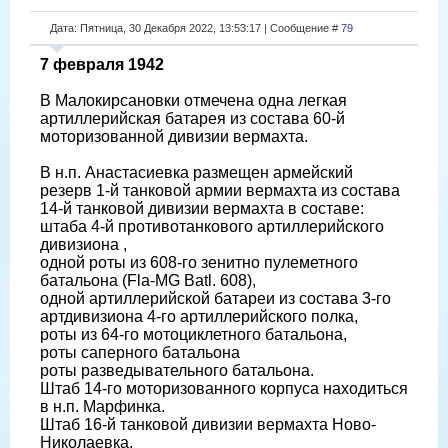
Дата: Пятница, 30 Декабря 2022, 13:53:17 | Сообщение #
79
7 февраля 1942
В Малокирсановки отмечена одна легкая
артиллерийская батарея из состава 60-й
моторизованной дивизии вермахта.
В н.п. Анастасиевка размещен армейский
резерв 1-й танковой армии вермахта из состава
14-й танковой дивизии вермахта в составе:
штаба 4-й противотанкового артиллерийского
дивизиона ,
одной роты из 608-го зенитно пулеметного
батальона (Fla-MG Batl. 608),
одной артиллерийской батареи из состава 3-го
артдивизиона 4-го артиллерийского полка,
роты из 64-го мотоциклетного батальона,
роты саперного батальона
роты разведывательного батальона.
Штаб 14-го моторизованного корпуса находиться
в н.п. Марфинка.
Штаб 16-й танковой дивизии вермахта Ново-
Николаевка.