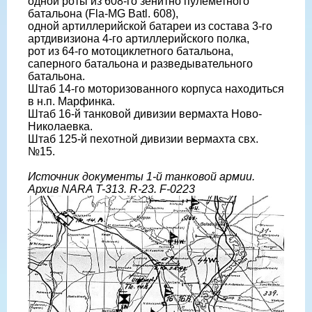
одной роты из 608-го зенитно пулеметного
батальона (Fla-MG Batl. 608),
одной артиллерийской батареи из состава 3-го
артдивизиона 4-го артиллерийского полка,
рот из 64-го мотоциклетного батальона,
саперного батальона и разведывательного
батальона.
Штаб 14-го моторизованного корпуса находиться
в н.п. Марфинка.
Штаб 16-й танковой дивизии вермахта Ново-
Николаевка.
Штаб 125-й пехотной дивизии вермахта свх.
№15.
Источник документы 1-й танковой армии.
Архив NARA T-313. R-23. F-0223