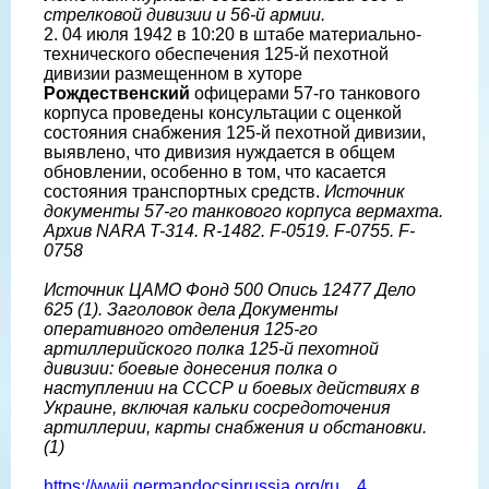
стрелковой дивизии и 56-й армии.
2. 04 июля 1942 в 10:20 в штабе материально-
технического обеспечения 125-й пехотной
дивизии размещенном в хуторе
Рождественский
офицерами 57-го танкового
корпуса проведены консультации с оценкой
состояния снабжения 125-й пехотной дивизии,
выявлено, что дивизия нуждается в общем
обновлении, особенно в том, что касается
состояния транспортных средств.
Источник
документы 57-го танкового корпуса вермахта.
Архив NARA T-314. R-1482. F-0519. F-0755. F-
0758
Источник ЦАМО Фонд 500 Опись 12477 Дело
625 (1). Заголовок дела Документы
оперативного отделения 125-го
артиллерийского полка 125-й пехотной
дивизии: боевые донесения полка о
наступлении на СССР и боевых действиях в
Украине, включая кальки сосредоточения
артиллерии, карты снабжения и обстановки.
(1)
https://wwii.germandocsinrussia.org/ru....4