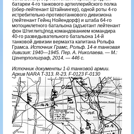
батареи 4-го танкового артиллерийского полка
(обер-лейтенант Штайнингер), одной роты 4-го
истребительно-противотанкового дивизиона
(лейтенант Гейнц Нойендорф) и штаба 64-го
мотоциклетного батальона (адъютант лейтенант
фон Штиглитц)под командованием командира
40-го разведывательного батальона 14-й
танковой дивизии вермахта капитана Рольфа
Грамса.
Источник Грамс, Рольф. 14-я танковая
дивизия: 1940—1945. Пер. А. Николаева. — М.:
Центрполиграф, 2014. — 446 с.
Источник документы 1-й танковой армии.
Архив NARA T-313. R-23. F-0123 F-0130