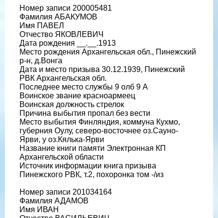
Номер записи 200005481
Фамилия АБАКУМОВ
Имя ПАВЕЛ
Отчество ЯКОВЛЕВИЧ
Дата рождения __.__.1913
Место рождения Архангельская обл., Пинежский
р-н, д.Вонга
Дата и место призыва 30.12.1939, Пинежский
РВК Архангельская обл.
Последнее место службы 9 олб 9 А
Воинское звание красноармеец
Воинская должность стрелок
Причина выбытия пропал без вести
Место выбытия Финляндия, коммуна Кухмо,
губерния Оулу, северо-восточнее оз.Сауно-
Ярви, у оз.Кялька-Ярви
Название книги памяти Электронная КП
Архангельской области
Источник информации книга призыва
Пинежского РВК, т.2, похоронка том -/из
Номер записи 201034164
Фамилия АДАМОВ
Имя ИВАН