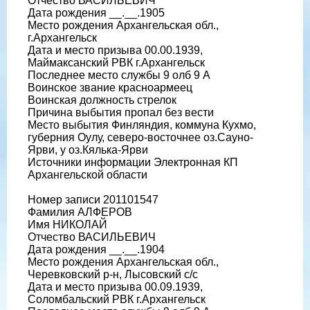
Отчество ВАСИЛЬЕВИЧ
Дата рождения __.__.1905
Место рождения Архангельская обл.,
г.Архангельск
Дата и место призыва 00.00.1939,
Маймаксанский РВК г.Архангельск
Последнее место службы 9 олб 9 А
Воинское звание красноармеец
Воинская должность стрелок
Причина выбытия пропал без вести
Место выбытия Финляндия, коммуна Кухмо,
губерния Оулу, северо-восточнее оз.Сауно-
Ярви, у оз.Кялька-Ярви
Источники информации Электронная КП
Архангельской области
Номер записи 201101547
Фамилия АЛФЕРОВ
Имя НИКОЛАЙ
Отчество ВАСИЛЬЕВИЧ
Дата рождения __.__.1904
Место рождения Архангельская обл.,
Черевковский р-н, Лысовский с/с
Дата и место призыва 00.09.1939,
Соломбальский РВК г.Архангельск