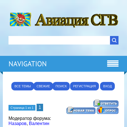
NAVIGATION
ВСЕ ТЕМЫ
СВЕЖИЕ
ПОИСК
РЕГИСТРАЦИЯ
ВХОД
1
Страница
1
из
1
Модератор форума:
Назаров
,
Валентин