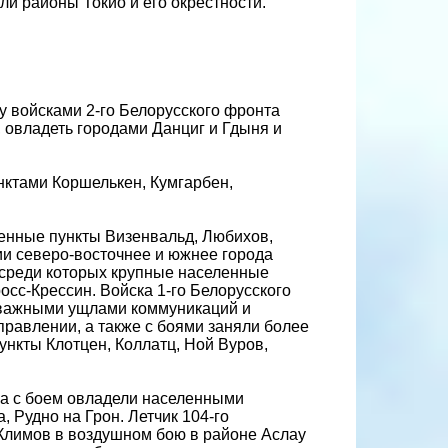
и районы Токио и его окрестности.
 войсками 2-го Белорусского фронта
 овладеть городами Данциг и Гдыня и
нктами Коршелькен, Кумгарбен,
енные пункты Визенвальд, Любихов,
ии северо-восточнее и южнее города
 среди которых крупные населенные
росс-Крессин. Войска 1-го Белорусского
- важными ущлами коммуникаций и
авлении, а также с боями заняли более
ункты Клотцен, Коллатц, Ной Вуров,
ка с боем овладели населенными
, Рудно на Грон. Летчик 104-го
 Климов в воздушном бою в районе Аслау