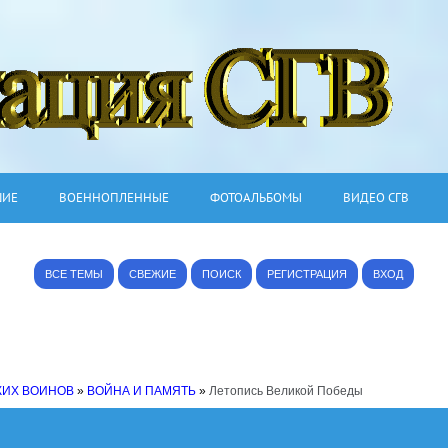
ШИЕ
ВОЕННОПЛЕННЫЕ
ФОТОАЛЬБОМЫ
ВИДЕО СГВ
ВСЕ ТЕМЫ
СВЕЖИЕ
ПОИСК
РЕГИСТРАЦИЯ
ВХОД
КИХ ВОИНОВ
»
ВОЙНА И ПАМЯТЬ
»
Летопись Великой Победы