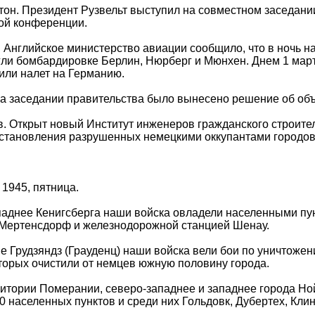
он. Президент Рузвельт выступил на совместном заседании
ой конференции.
 Английское министерство авиации сообщило, что в ночь н
ли бомбардировке Берлин, Нюрберг и Мюнхен. Днем 1 март
ли налет на Германию.
а заседании правительства было вынесено решение об об
. Открыт новый Институт инженеров гражданского строител
становления разрушенных немецкими оккупантами городов 
 1945, пятница.
аднее Кенигсберга наши войска овладели населенными пун
 Мертенсдорф и железнодорожной станцией Шенау.
е Грудзяндз (Грауденц) наши войска вели бои по уничтожен
торых очистили от немцев южную половину города.
итории Померании, северо-западнее и западнее города Но
0 населенных пунктов и среди них Гольдовк, Дубертех, Клин