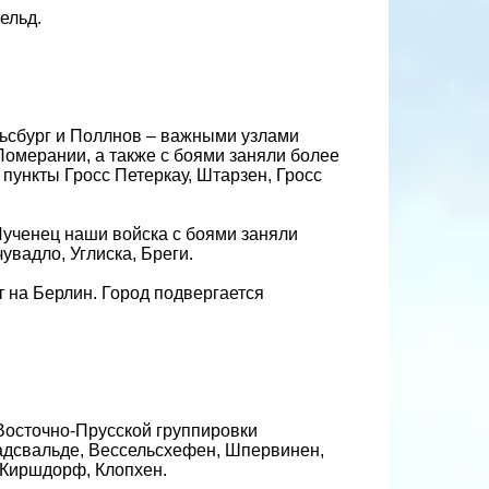
ельд.
льсбург и Поллнов – важными узлами
омерании, а также с боями заняли более
пункты Гросс Петеркау, Штарзен, Гросс
Лученец наши войска с боями заняли
увадло, Углиска, Бреги.
 на Берлин. Город подвергается
Восточно-Прусской группировки
адсвальде, Вессельсхефен, Шпервинен,
 Киршдорф, Клопхен.