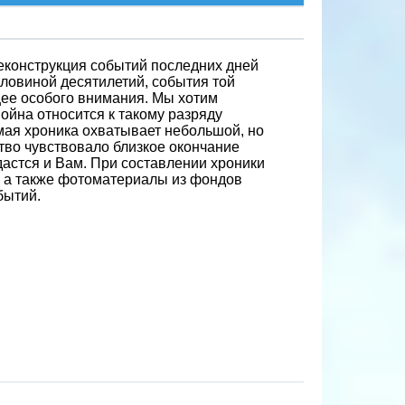
еконструкция событий последних дней
ловиной десятилетий, события той
щее особого внимания. Мы хотим
ойна относится к такому разряду
мая хроника охватывает небольшой, но
тво чувствовало близкое окончание
дастся и Вам. При составлении хроники
 а также фотоматериалы из фондов
бытий.