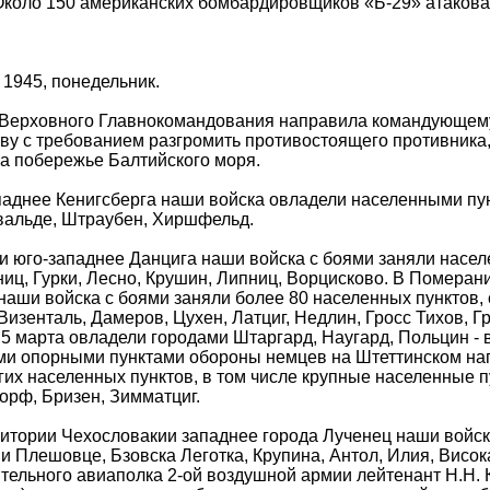
Около 150 американских бомбардировщиков «Б-29» атаковал
 1945, понедельник.
 Верховного Главнокомандования направила командующему
ву с требованием разгромить противостоящего противника,
а побережье Балтийского моря.
аднее Кенигсберга наши войска овладели населенными пу
вальде, Штраубен, Хиршфельд.
 юго-западнее Данцига наши войска с боями заняли насел
иц, Гурки, Лесно, Крушин, Липниц, Ворцисково. В Померан
наши войска с боями заняли более 80 населенных пунктов,
Визенталь, Дамеров, Цухен, Латциг, Недлин, Гросс Тихов, Г
5 марта овладели городами Штаргард, Наугард, Польцин 
 опорными пунктами обороны немцев на Штеттинском напр
гих населенных пунктов, в том числе крупные населенные п
рф, Бризен, Зимматциг.
итории Чехословакии западнее города Лученец наши войс
и Плешовце, Бзовска Леготка, Крупина, Антол, Илия, Висока
тельного авиаполка 2-ой воздушной армии лейтенант Н.Н.