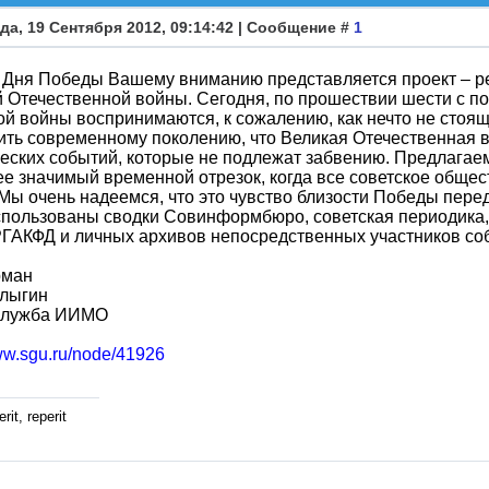
да, 19 Сентября 2012, 09:14:42 | Сообщение #
1
 Дня Победы Вашему вниманию представляется проект – р
 Отечественной войны. Сегодня, по прошествии шести с по
й войны воспринимаются, к сожалению, как нечто не стоя
ть современному поколению, что Великая Отечественная в
еских событий, которые не подлежат забвению. Предлагае
е значимый временной отрезок, когда все советское общес
Мы очень надеемся, что это чувство близости Победы пере
пользованы сводки Совинформбюро, советская периодика,
ГАКФД и личных архивов непосредственных участников со
рман
алыгин
служба ИИМО
www.sgu.ru/node/41926
rit, reperit