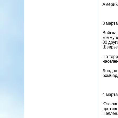
Америка
3 марта
Войска 
коммуни
80 друг
Швирзен
На терр
населен
Лондон.
бомбард
4 марта
Юго-зап
противн
Пеллен,