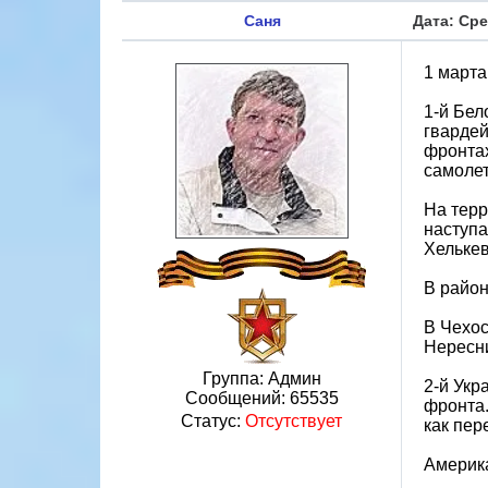
Саня
Дата: Сре
1 марта
1-й Бел
гвардей
фронтах
самолет
На терр
наступа
Хелькев
В район
В Чехос
Нересни
Группа: Админ
2-й Укр
Сообщений:
65535
фронта.
Статус:
Отсутствует
как пер
Америка