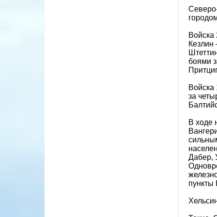
Северо-
городом
Войска 
Кезлин 
Штеттин
боями з
Притциг
Войска 
за четы
Балтийс
В ходе 
Вангери
сильным
населен
Дабер, 
Одновре
железно
пункты 
Хельси