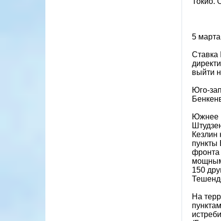
Токио. 
5 марта
Ставка
директи
выйти н
Юго-зап
Бенкен
Южнее и
Штудзен
Кезлин 
пункты 
фронта 
мощными
150 дру
Тешендо
На терр
пунктам
истреби