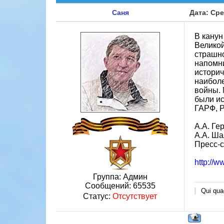
Саня
Дата: Сре
В канун
Великой
страшно
напомни
историч
наиболе
войны. 
были ис
ГАРФ, Р
А.А. Ге
А.А. Ш
Пресс-
http://
Группа: Админ
Сообщений:
65535
Qui quae
Статус:
Отсутствует