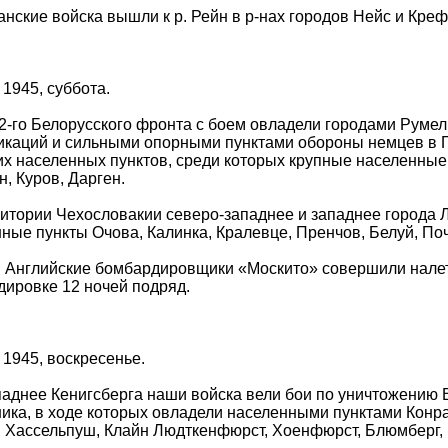
нские войска вышли к р. Рейн в р-нах городов Нейс и Креф
 1945, суббота.
2-го Белорусского фронта с боем овладели городами Руме
каций и сильными опорными пунктами обороны немцев в П
их населенных пунктов, среди которых крупные населенные 
, Куров, Дарген.
итории Чехословакии северо-западнее и западнее города 
ные пункты Очова, Калинка, Кралевце, Пренчов, Белуй, Поч
 Английские бомбардировщики «Москито» совершили налет
ировке 12 ночей подряд.
 1945, воскресенье.
аднее Кенигсберга наши войска вели бои по уничтожению 
ика, в ходе которых овладели населенными пунктами Конр
 Хассельпуш, Клайн Людткенфюрст, Хоенфюрст, Блюмберг,