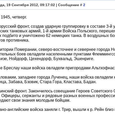
да, 19 Сентября 2012, 09:17:02 | Сообщение #
2
 1945, четверг.
орусский фронт, создав ударную группировку в составе 3-й у
ских танковых армий, 1-й армии Войска Польского, перешел
 подбито и уничтожено 62 немецких танка. В воздушных бо
ов противника.
итории Померании, северо-восточнее и севернее города Но
тельных боев овладели населенными пунктами Флеммингсор
изе, Нойдорф, Цехендорф, Бухвальд, Эшенриге.
е Бреслау наши войска овладели пригородами Альтхофнасс
ловакии, западнее города Лученец, наши войска овладели
ца, Забава, Бзовик, Стара Гора, Кластава, Бадан.
аинский фронт. Закончилось совещание Героев Советского
 Офицеры, сержанты и рядовые разных военных профессий
едают свои знания молодым бойцам.
но-английские войска заняли г. Трир, вышли к р. Рейн близ