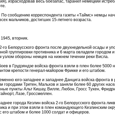
ия), израсходовав весь боезапас, таранил немецкий истреб
те.
 По сообщению корреспондента газеты «Таймс» немцы нач
всех мальчиков, достигших 15-летнего возраста.
 1945, вторник.
2-го Белорусского фронта после двухнедельной осады и у
ной группировки противника и 6 марта овладели городом и 
 узлом обороны немцев на нижнем течении реки Висла.
боев в Грудзяндзе войска фронта взяли в плен более 5000 
нтом крепости генерал-майором Фрикке и его штабом.
менно юго-западнее и западнее Данцига войска фронта в 
и городами Третен, Мальхов и заняли более 60 других нас
ные пункты Альт Кишау, Вилле, Любон, Гросс Тухен, Фридри
айнорт, Лазе, Гроссмеллен.
аднее города Кезлин войска 2-го Белорусского фронта ли
ика и при этом взяли в плен командующего Кезлинским ок
с его штабом и более 1000 солдат и офицеров.