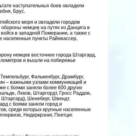
льтате наступательных боев овладели
юбня, Брус.
лтийского моря и овладели городом
обороны немцев на путях из Данцига в
 войск в западной Померании, а также с
ые населенные пункты Райнвассер,
орону немцев восточнее города Штаргард,
километров и вышли на побережье
Темпельбург, Фалькенбург, Драмбург,
лин – важными узлами коммуникаций и
е с боями заняли более 600 других
альде, Леков, Штаргордт, Гросс Раддов,
а Штаргард), Шенеберг, Швендт.
рд с боями заняли город и
тов, среди которых крупные населенные
ппервизе, Нидеркрэниг, Пеетциг.