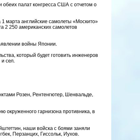
 обеих палат конгресса США с отчетом о
а 1 марта английские самолеты «Москито»
а 2 250 американских самолетов
ъявлении войны Японии.
ьства, который будет готовить инженеров
и сел.
ктами Розен, Рентенгютер, Шенвальде,
ию окруженного гарнизона противника, в
йштеттин, наши войска с боями заняли
гбек, Перзанцих, Гиссольк, Иухов.