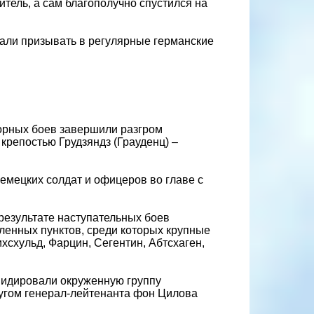
итель, а сам благополучно спустился на
али призывать в регулярные германские
порных боев завершили разгром
крепостью Грудзяндз (Грауденц) –
немецких солдат и офицеров во главе с
результате наступательных боев
еленных пунктов, среди которых крупные
хсхульд, Фарцин, Сегентин, Абтсхаген,
квидировали окруженную группу
ругом генерал-лейтенанта фон Цилова