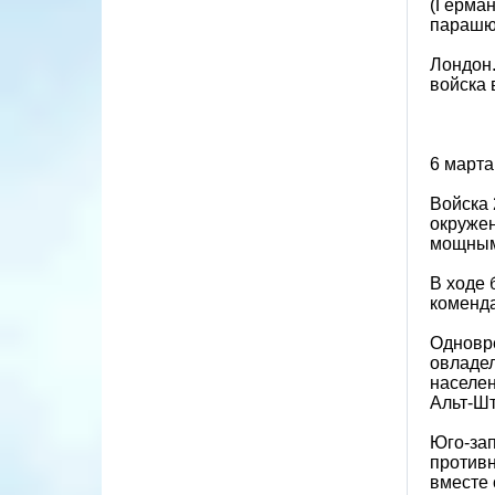
(Герман
парашю
Лондон.
войска 
6 марта
Войска 
окружен
мощным
В ходе 
коменда
Одновре
овладел
населен
Альт-Шт
Юго-зап
противн
вместе 