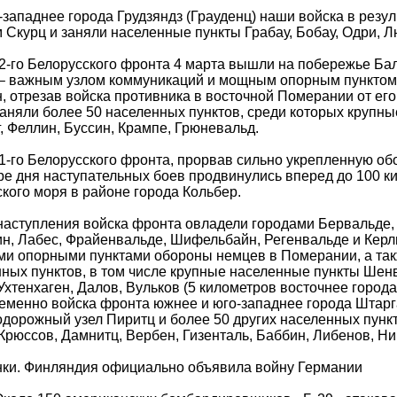
западнее города Грудзяндз (Грауденц) наши войска в резу
 Скурц и заняли населенные пункты Грабау, Бобау, Одри, Л
2-го Белорусского фронта 4 марта вышли на побережье Ба
– важным узлом коммуникаций и мощным опорным пунктом 
, отрезав войска противника в восточной Померании от его
аняли более 50 населенных пунктов, среди которых крупн
, Феллин, Буссин, Крампе, Грюневальд.
1-го Белорусского фронта, прорвав сильно укрепленную об
ре дня наступательных боев продвинулись вперед до 100 
кого моря в районе города Кольбер.
наступления войска фронта овладели городами Бервальде, 
н, Лабес, Фрайенвальде, Шифельбайн, Регенвальде и Кер
и опорными пунктами обороны немцев в Померании, а такж
ных пунктов, в том числе крупные населенные пункты Шенв
Ухтенхаген, Далов, Вульков (5 километров восточнее город
менно войска фронта южнее и юго-западнее города Штарга
дорожный узел Пиритц и более 50 других населенных пунк
Крюссов, Дамнитц, Вербен, Гизенталь, Баббин, Либенов, Ни
нки. Финляндия официально объявила войну Германии