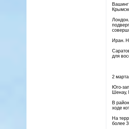
Вашингт
Крымск
Лондон.
подверг
соверши
Иран. Н
Саратов
для вос
2 марта
Юго-зап
Шенау,
В район
ходе ко
На терр
более 3