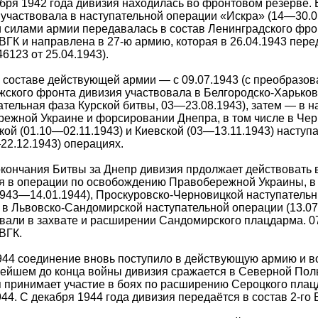
бря 1942 года дивизия находилась во фронтовом резерве. 
участвовала в наступательной операции «Искра» (14—30.0
 силами армии передавалась в состав Ленинградского фрон
ВГК и направлена в 27-ю армию, которая в 26.04.1943 пер
6123 от 25.04.1943).
 составе действующей армии — с 09.07.1943 (с преобразов
ского фронта дивизия участвовала в Белгородско-Харьков
ательная фаза Курской битвы, 03—23.08.1943), затем — в 
ежной Украине и форсировании Днепра, в том числе в Чер
ой (01.10—02.11.1943) и Киевской (03—13.11.1943) наступ
22.12.1943) операциях.
кончания Битвы за Днепр дивизия прдолжает действовать в
я в операции по освобождению Правобережной Украины, в
1943—14.01.1944), Проскуровско-Черновицкой наступатель
 в Львовско-Сандомирской наступательной операции (13.07
вали в захвате и расширении Сандомирского плацдарма. 07
ВГК.
944 соединение вновь поступило в действующую армию и во
ейшем до конца войны дивизия сражается в Северной Пол
 принимает участие в боях по расширению Сероцкого пла
944. С декабря 1944 года дивизия передаётся в состав 2-го