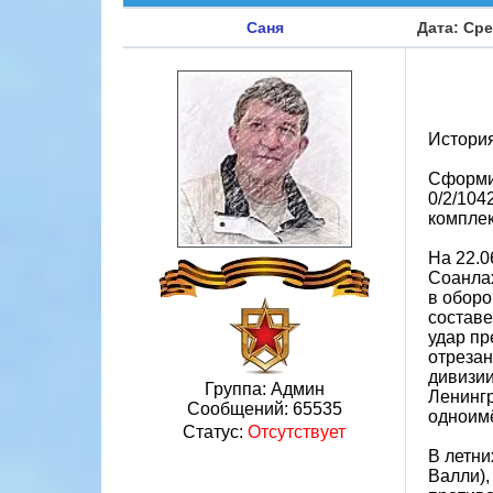
Саня
Дата: Сре
Истори
Сформир
0/2/104
комплек
На 22.0
Соанлах
в оборо
составе
удар пр
отрезан
дивизии
Группа: Админ
Ленингр
Сообщений:
65535
одноимё
Статус:
Отсутствует
В летни
Валли),