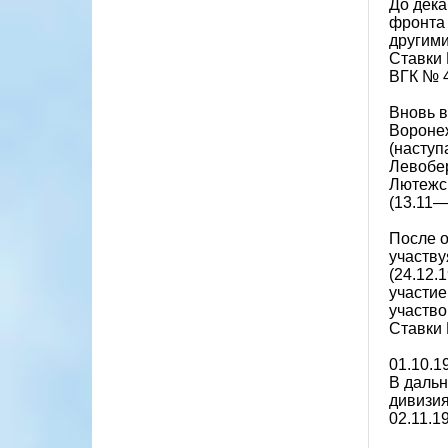
До дека
фронта 
другими
Ставки 
ВГК № 4
Вновь в
Воронеж
(наступ
Левобер
Лютежск
(13.11—
После о
участву
(24.12.
участие
участво
Ставки 
01.10.1
В дальн
дивизия
02.11.1