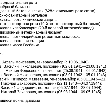
зведывательная рота
апёрный батальон
тдельный батальон связи (628-я отдельная рота связи)
дико-санитарный батальон
дельная рота химической защиты
втотранспортная рота (19-й автотранспортный батальон)
олевая хлебопекарня (29-й полевой автохлебозавод)
ивизионный ветеринарный лазарет
олевая артиллерийская ремонтная мастерская
олевая почтовая станция
олевая касса Госбанка
иры
, Аксель Моисеевич, генерал-майор (с 10.06.1940);
, Василий Николаевич, полковник (02.01.1941—23.08.1941)
в, Михаил Федосеевич, полковник (25.08.1941—02.01.1942) 
, Василий Николаевич, полковник (03.01.1942—05.01.1943)
ский, Никифор Матвеевич, генерал-майор (06.01.1943—21.
 Николай Захарович, полковник (22.11.1943—04.07.1944);
 Василий Фёдорович, полковник (05.07.1944—28.07.1944);
 Николай Захарович, полковник (06.08.1944—09.05.1945).
вшиеся воины дивизии