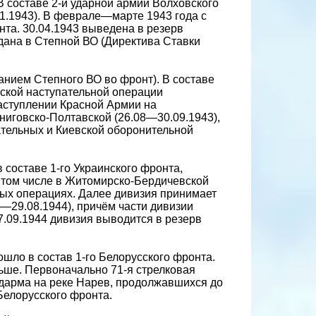
В составе 2-й ударной армии Волховского
1.1943). В феврале—марте 1943 года с
та. 30.04.1943 выведена в резерв
едана в Степной ВО (Директива Ставки
анием Степного ВО во фронт). В составе
ской наступательной операции
наступлении Красной Армии на
ниговско-Полтавской (26.08—30.09.1943),
ательных и Киевской оборонительной
 составе 1-го Украинского фронта,
 том числе в Житомирско-Бердичевской
ных операциях. Далее дивизия принимает
—29.08.1944), причём части дивизии
.09.1944 дивизия выводится в резерв
шло в состав 1-го Белорусского фронта.
ьше. Первоначально 71-я стрелковая
цдарма на реке Нарев, продолжавшихся до
 Белорусского фронта.