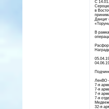
С 14.01
Сероцко
в Восто
принима
Данциг 
«Торунь
В рамка
операци
Расформ
Наград
05.04.1
04.06.
Подчин
ЛенВО —
7-я арм
7-я арм
7-я арм
7-я отд
Медвежь
32-я ар