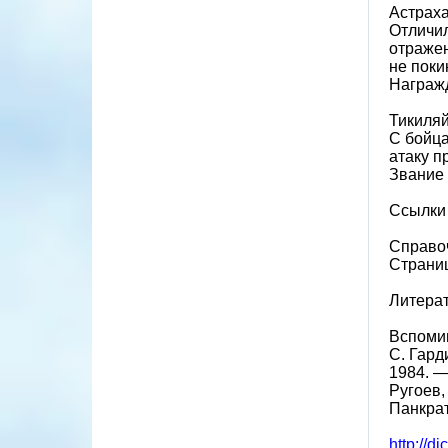
Астраха
Отличил
отражен
не поки
Награж
Тикиляй
С бойца
атаку п
Звание 
Ссылки
Справоч
Страниц
Литера
Вспомин
С. Гард
1984. —
Ругоев,
Панкрат
http://d