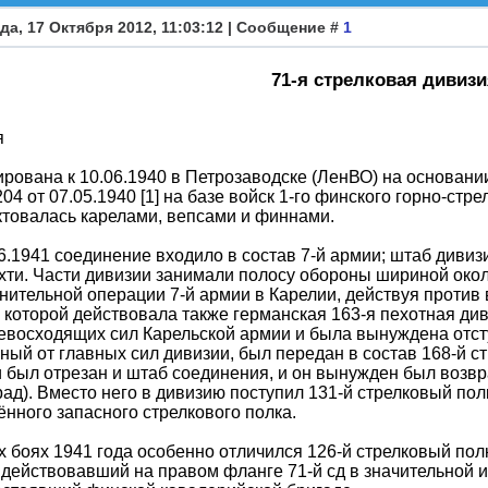
да, 17 Октября 2012, 11:03:12 | Сообщение #
1
71-я стрелковая дивизи
я
ована к 10.06.1940 в Петрозаводске (ЛенВО) на основан
204 от 07.05.1940 [1] на базе войск 1-го финского горно-ст
товалась карелами, вепсами и финнами.
6.1941 соединение входило в состав 7-й армии; штаб дивиз
ти. Части дивизии занимали полосу обороны шириной окол
нительной операции 7-й армии в Карелии, действуя против 
 которой действовала также германская 163-я пехотная ди
евосходящих сил Карельской армии и была вынуждена отсту
ный от главных сил дивизии, был передан в состав 168-й ст
 был отрезан и штаб соединения, и он вынужден был возв
ад). Вместо него в дивизию поступил 131-й стрелковый по
нного запасного стрелкового полка.
х боях 1941 года особенно отличился 126-й стрелковый пол
 действовавший на правом фланге 71-й сд в значительной и