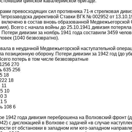
стоявший финской кавалерийской бригаде.
рами превосходящих сил противника 71-я стрелковая дивиз
Петрозаводска директивой Ставки ВГК № 002952 от 13.10.1
 включено в состав вновь образованной Медвежьегорской О
мия). Всего с начала войны до 25.10.1941 дивизия потеряла
 Потери дивизии за ноябрь 1941 года составили 3459 челов
ловек (1040 безвозвратно).
вала в неудачной Медвежьегорской наступательной опера
а позиционную оборону. Потери дивизии за 1942 год (до убы
сего потерь в том числе безвозвратные
1256 270
ь 635 256
5 18
222 18
 11
5 10
0 3
71 5
ь 108 6
ре 1942 года дивизия переброшена на Волховский фронт (
942) с дислокацией в Волхове с задачей «в случае наступл
ости от обстановки в западном или юго-западном направле