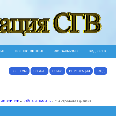
ШИЕ
ВОЕННОПЛЕННЫЕ
ФОТОАЛЬБОМЫ
ВИДЕО СГВ
ВСЕ ТЕМЫ
СВЕЖИЕ
ПОИСК
РЕГИСТРАЦИЯ
ВХОД
КИХ ВОИНОВ
»
ВОЙНА И ПАМЯТЬ
»
71-я стрелковая дивизия