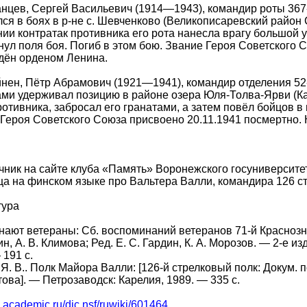
нцев, Сергей Васильевич (1914—1943), командир роты 367-
ся в боях в р-не с. Шевченково (Великописаревский район 
ии контратак противника его рота нанесла врагу большой у
нул поля боя. Погиб в этом бою. Звание Героя Советского 
дён орденом Ленина.
нен, Пётр Абрамович (1921—1941), командир отделения 52-
ми удерживал позицию в районе озера Юля-Толва-Ярви (Ка
ротивника, забросал его гранатами, а затем повёл бойцов в
Героя Советского Союза присвоено 20.11.1941 посмертно.
ник на сайте клуба «Память» Воронежского госуниверсите
а на финском языке про Вальтера Валли, командира 126 ст
тура
ают ветераны: Сб. воспоминаний ветеранов 71-й Краснознам
ин, А. В. Климова; Ред. Е. С. Гардин, К. А. Морозов. — 2-е из
 191 с.
 Я. В.. Полк Майора Валли: [126-й стрелковый полк: Докум.
ова]. — Петрозаводск: Карелия, 1989. — 335 с.
ic.academic.ru/dic.nsf/ruwiki/601464