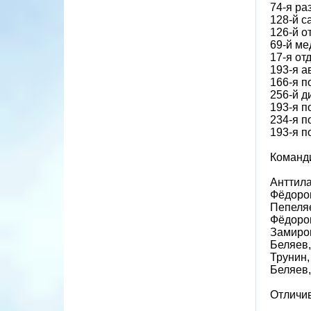
74-я ра
128-й с
126-й о
69-й ме
17-я от
193-я а
166-я п
256-й д
193-я п
234-я п
193-я п
Команд
Анттила
Фёдоров
Пепеляе
Фёдоров
Замиров
Беляев,
Трунин,
Беляев,
Отличи