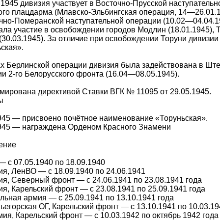
.1945 дивизия участвует в Восточно-Прусской наступательн
го плацдарма (Млавско-Эльбингская операция, 14—26.01.1
чно-Померанской наступательной операции (10.02—04.04.19
ла участие в освобождении городов Модлин (18.01.1945), То
(30.03.1945). За отличие при освобождении Торуни дивизи
ская».
х Берлинской операции дивизия была задействована в Ште
и 2-го Белорусского фронта (16.04—08.05.1945).
ирована директивой Ставки ВГК № 11095 от 29.05.1945.
ы
945 — присвоено почётное наименование «Торуньская».
1945 — награждена Орденом Красного Знамени
ение
 с 07.05.1940 по 18.09.1940
ия, ЛенВО — с 18.09.1940 по 24.06.1941
ия, Северный фронт — с 24.06.1941 по 23.08.1941 года
ия, Карельский фронт — с 23.08.1941 по 25.09.1941 года
ельная армия — с 25.09.1941 по 13.10.1941 года
егорская ОГ, Карельский фронт — с 13.10.1941 по 10.03.19
мия, Карельский фронт — с 10.03.1942 по октябрь 1942 года