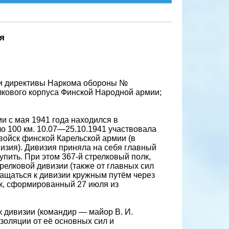
я
ии директивы Наркома обороны №
релкового корпуса Финской Народной армии;
ии с мая 1941 года находился в
о 100 км. 10.07—25.10.1941 участвовала
войск финской Карельской армии (в
визия). Дивизия приняла на себя главный
пить. При этом 367-й стрелковый полк,
релковой дивизии (также от главных сил
ращаться к дивизии кружным путём через
лк, сформированный 27 июля из
к дивизии (командир — майор В. И.
золяции от её основных сил и