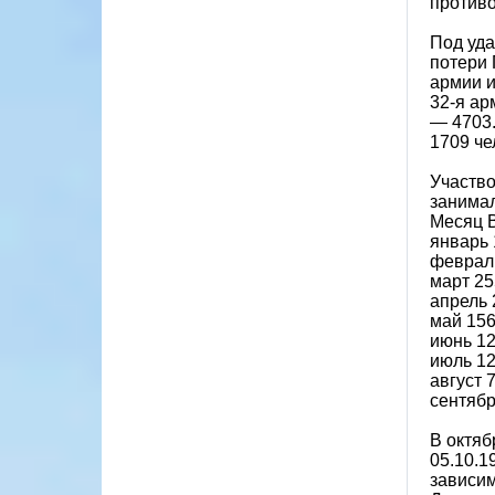
противо
Под уда
потери 
армии и
32-я ар
— 4703.
1709 че
Участво
занимал
Месяц В
январь 
феврал
март 25
апрель 
май 156
июнь 12
июль 12
август 
сентябр
В октяб
05.10.1
зависим