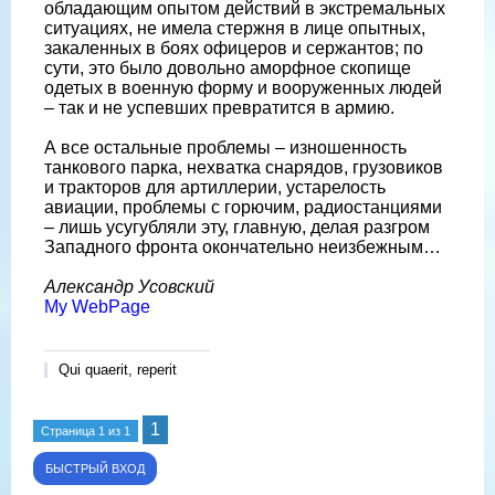
обладающим опытом действий в экстремальных
ситуациях, не имела стержня в лице опытных,
закаленных в боях офицеров и сержантов; по
сути, это было довольно аморфное скопище
одетых в военную форму и вооруженных людей
– так и не успевших превратится в армию.
А все остальные проблемы – изношенность
танкового парка, нехватка снарядов, грузовиков
и тракторов для артиллерии, устарелость
авиации, проблемы с горючим, радиостанциями
– лишь усугубляли эту, главную, делая разгром
Западного фронта окончательно неизбежным…
Александр Усовский
My WebPage
Qui quaerit, reperit
1
Страница
1
из
1