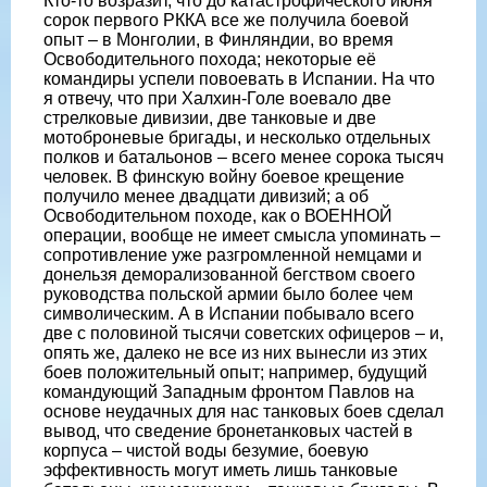
Кто-то возразит, что до катастрофического июня
сорок первого РККА все же получила боевой
опыт – в Монголии, в Финляндии, во время
Освободительного похода; некоторые её
командиры успели повоевать в Испании. На что
я отвечу, что при Халхин-Голе воевало две
стрелковые дивизии, две танковые и две
мотоброневые бригады, и несколько отдельных
полков и батальонов – всего менее сорока тысяч
человек. В финскую войну боевое крещение
получило менее двадцати дивизий; а об
Освободительном походе, как о ВОЕННОЙ
операции, вообще не имеет смысла упоминать –
сопротивление уже разгромленной немцами и
донельзя деморализованной бегством своего
руководства польской армии было более чем
символическим. А в Испании побывало всего
две с половиной тысячи советских офицеров – и,
опять же, далеко не все из них вынесли из этих
боев положительный опыт; например, будущий
командующий Западным фронтом Павлов на
основе неудачных для нас танковых боев сделал
вывод, что сведение бронетанковых частей в
корпуса – чистой воды безумие, боевую
эффективность могут иметь лишь танковые