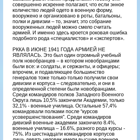
совершенно искренне полагают, что если энное
количество людей одето в военную форму,
вооружено и организовано в роты, батальоны,
полки и дивизии – то, значит, это собрание
вооруженных людей можно смело считать
армией. И именно здесь кроется роковая ошибка
подобного рода «специалистов» и «экспертов».
РККА В ИЮНЕ 1941 ГОДА АРМИЕЙ НЕ
ЯВЛЯЛАСЬ. Это был один огромный учебный
полк новобранцев – в котором новобранцами
были все: и солдаты, и сержанты, и офицеры;
впрочем, и подавляющее большинство
генералов тоже только-только получили свои
дивизии и корпуса – следовательно, и они в
определенной степени были новобранцами.
Среди командиров полков Западного Военного
Округа лишь 10,5% закончили Академии, только
32,1% - военные училища. Остальные 57,4%
командовали полками после “курсов
усовершенствования”. Среди командиров
дивизий военные академии закончило 8.4%,
военные училища – 16.6%, разного рода курсы -
75%. Из шестнадцати командиров корпусов
лишь девять человек имели высшее военное