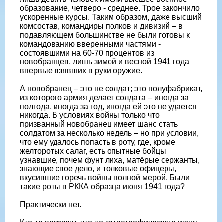
образование, четверо - среднее. Трое закончило
ускоренные курсы. Таким образом, даже высший
комсостав, командиры полков и дивизий – в
подавляющем большинстве не были готовы к
командованию вверенными частями -
состоявшими на 60-70 процентов из
новобранцев, лишь зимой и весной 1941 года
впервые взявших в руки оружие.
А новобранец – это не солдат; это полуфабрикат,
из которого армия делает солдата – иногда за
полгода, иногда за год, иногда ей это не удается
никогда. В условиях войны только что
призванный новобранец имеет шанс стать
солдатом за несколько недель – но при условии,
что ему удалось попасть в роту, где, кроме
желторотых салаг, есть опытные бойцы,
узнавшие, почем фунт лиха, матёрые сержанты,
знающие свое дело, и толковые офицеры,
вкусившие горечь войны полной мерой. Были
такие роты в РККА образца июня 1941 года?
Практически нет.