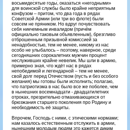
восьмидесятые годы, оказаться «негодными»
для воинской службы было крайне неприятным
конфузом – притом, что два года в рядах
Советской Армии (или три во флоте) были
совсем не пряником. Но вдруг почувствовать
себя никчемным инвалидом (причём
официально таковым объявленным), брезгливо
отброшенным призывной комиссией за
ненадобностью, тем не менее, никому из нас
особо не улыбалось – поэтому, наверное, среди
сегодняшних сорокалетних мужчин процент
неслуживших крайне невелик. Мы шли в армию,
примерно зная, что ждёт нас в рядах
непобедимой и легендарной – тем не менее,
свой долг перед Отечеством (пусть и без особого
желания) мы готовы были исполнить; полагаю,
что патриотизма в нас было все же поболее, чем
в нынешних восемнадцати - двадцатилетних
отроках, презрительно отмахивающихся от
брюзжания старшего поколения про Родину и
необходимость её защиты.
Впрочем, Господь с ними, с этическими нормами;
нам казалось естественным отслужить в армии,
нынешним молодым людям это кажется диким