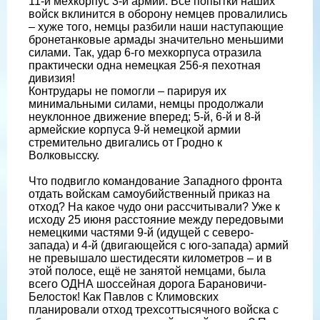
11-й мехкорпус 3-й армии. Все попытки наших
войск вклинится в оборону немцев провалились
– хуже того, немцы разбили наши наступающие
бронетанковые армады значительно меньшими
силами. Так, удар 6-го мехкорпуса отразила
практически одна немецкая 256-я пехотная
дивизия!
Контрудары не помогли – парируя их
минимальными силами, немцы продолжали
неуклонное движение вперед; 5-й, 6-й и 8-й
армейские корпуса 9-й немецкой армии
стремительно двигались от Гродно к
Волковысску.
Что подвигло командование Западного фронта
отдать войскам самоубийственный приказ на
отход? На какое чудо они рассчитывали? Уже к
исходу 25 июня расстояние между передовыми
немецкими частями 9-й (идущей с северо-
запада) и 4-й (двигающейся с юго-запада) армий
не превышало шестидесяти километров – и в
этой полосе, ещё не занятой немцами, была
всего ОДНА шоссейная дорога Барановичи-
Белосток! Как Павлов с Климовских
планировали отход трехсоттысячного войска с