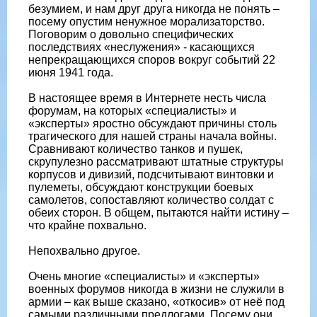
безумием, и нам друг друга никогда не понять –
посему опустим ненужное морализаторство.
Поговорим о довольно специфических
последствиях «неслужения» - касающихся
непрекращающихся споров вокруг событий 22
июня 1941 года.
В настоящее время в Интернете несть числа
форумам, на которых «специалисты» и
«эксперты» яростно обсуждают причины столь
трагического для нашей страны начала войны.
Сравнивают количество танков и пушек,
скрупулезно рассматривают штатные структуры
корпусов и дивизий, подсчитывают винтовки и
пулеметы, обсуждают конструкции боевых
самолетов, сопоставляют количество солдат с
обеих сторон. В общем, пытаются найти истину –
что крайне похвально.
Непохвально другое.
Очень многие «специалисты» и «эксперты»
военных форумов никогда в жизни не служили в
армии – как выше сказано, «откосив» от неё под
самыми различными предлогами. Посему они