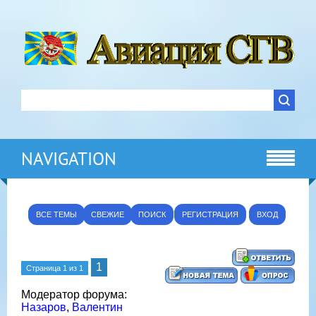
NAVIGATION
ВСЕ ТЕМЫ
СВЕЖИЕ
ПОИСК
РЕГИСТРАЦИЯ
ВХОД
1
Страница
1
из
1
Модератор форума:
Назаров
,
Валентин