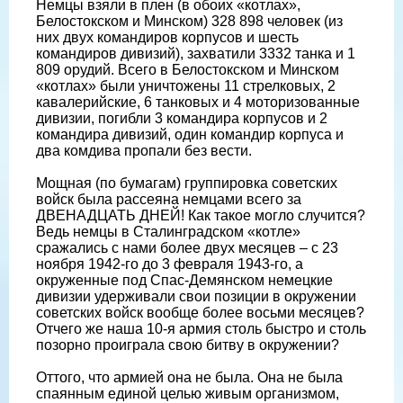
Немцы взяли в плен (в обоих «котлах»,
Белостокском и Минском) 328 898 человек (из
них двух командиров корпусов и шесть
командиров дивизий), захватили 3332 танка и 1
809 орудий. Всего в Белостокском и Минском
«котлах» были уничтожены 11 стрелковых, 2
кавалерийские, 6 танковых и 4 моторизованные
дивизии, погибли 3 командира корпусов и 2
командира дивизий, один командир корпуса и
два комдива пропали без вести.
Мощная (по бумагам) группировка советских
войск была рассеяна немцами всего за
ДВЕНАДЦАТЬ ДНЕЙ! Как такое могло случится?
Ведь немцы в Сталинградском «котле»
сражались с нами более двух месяцев – с 23
ноября 1942-го до 3 февраля 1943-го, а
окруженные под Спас-Демянском немецкие
дивизии удерживали свои позиции в окружении
советских войск вообще более восьми месяцев?
Отчего же наша 10-я армия столь быстро и столь
позорно проиграла свою битву в окружении?
Оттого, что армией она не была. Она не была
спаянным единой целью живым организмом,