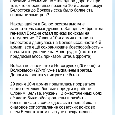
обозами и семьями по этой одной дороге? При
том, что от основных позиций 10-й армии вокруг
Белостока до Волковысска было более ста
сорока километров?
Находящийся в Белостокском выступе
заместитель командующего Западным фронтом
генерал Болдин отдал приказ войскам на
отступление. 27 июня 10-я армия оставила
Белосток и двинулась на Волковысск; части 4-й
армии, все ещё сохраняющие боеспособность –
начали отступление на Новогрудок (как это и
предписывалось приказом штаба фронта).
Войска не знали, что и Новогрудок (26 июня), и
Волковысск (27-го) уже захвачены врагом.
Дороги на восток у них уже не было…
29 июня 10-я армия попыталась прорваться
через немецкие боевые порядки в районе
Слоним, Зельва, Ружаны. В ожесточенных боях
её части были обескровлены и разбиты,
большая часть войск сдалась в плен. 3 июля
очаговое сопротивление советских войск во
всем Белостокском выступе прекратилось.