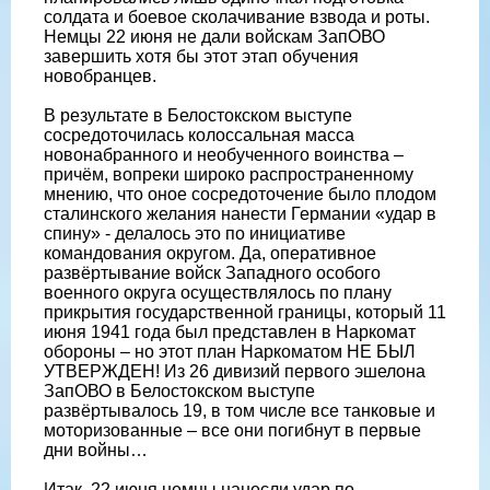
солдата и боевое сколачивание взвода и роты.
Немцы 22 июня не дали войскам ЗапОВО
завершить хотя бы этот этап обучения
новобранцев.
В результате в Белостокском выступе
сосредоточилась колоссальная масса
новонабранного и необученного воинства –
причём, вопреки широко распространенному
мнению, что оное сосредоточение было плодом
сталинского желания нанести Германии «удар в
спину» - делалось это по инициативе
командования округом. Да, оперативное
развёртывание войск Западного особого
военного округа осуществлялось по плану
прикрытия государственной границы, который 11
июня 1941 года был представлен в Наркомат
обороны – но этот план Наркоматом НЕ БЫЛ
УТВЕРЖДЕН! Из 26 дивизий первого эшелона
ЗапОВО в Белостокском выступе
развёртывалось 19, в том числе все танковые и
моторизованные – все они погибнут в первые
дни войны…
Итак, 22 июня немцы нанесли удар по