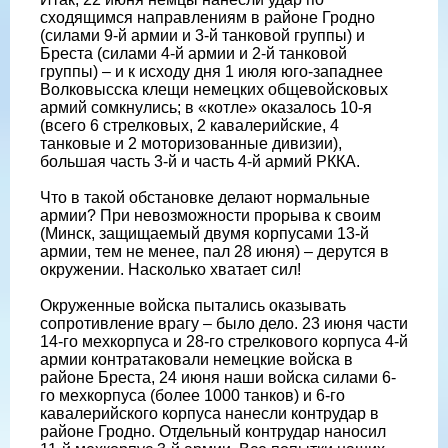
сходящимся направлениям в районе Гродно
(силами 9-й армии и 3-й танковой группы) и
Бреста (силами 4-й армии и 2-й танковой
группы) – и к исходу дня 1 июля юго-западнее
Волковысска клещи немецких общевойсковых
армий сомкнулись; в «котле» оказалось 10-я
(всего 6 стрелковых, 2 кавалерийские, 4
танковые и 2 моторизованные дивизии),
большая часть 3-й и часть 4-й армий РККА.
Что в такой обстановке делают нормальные
армии? При невозможности прорыва к своим
(Минск, защищаемый двумя корпусами 13-й
армии, тем не менее, пал 28 июня) – дерутся в
окружении. Насколько хватает сил!
Окруженные войска пытались оказывать
сопротивление врагу – было дело. 23 июня части
14-го мехкорпуса и 28-го стрелкового корпуса 4-й
армии контратаковали немецкие войска в
районе Бреста, 24 июня наши войска силами 6-
го мехкорпуса (более 1000 танков) и 6-го
кавалерийского корпуса нанесли контрудар в
районе Гродно. Отдельный контрудар наносил