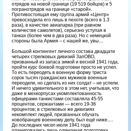
отрядов на новой границе (19 519 бойцов) и 5
погранотрядов на границе «старой».
Противостоящая ему группа армий «Центр»
превосходила его лишь в пехоте (всего в 1.3
раза), в качестве авиапарка (при равном
количестве самолетов), серьезно уступая в
танках (более чем в два раза). Но с немецкой
стороны была Армия – с нашей же, увы…
Большой контингент личного состава двадцати
четырех стрелковых дивизий ЗапОВО,
призванный из запаса зимой и весной 1941 года,
пройти курс боевой подготовки просто не успел.
То есть переодеть в военную форму триста
сорок тысяч гражданских мужиков военные
переодели, но сделать из них солдат – не успели.
И ничего удивительного в этом нет, учитывая, что
даже в мехкорпусах укомплектованность
офицерами-танкистами составляла 45-55
процентов, сержантами — всего 19-36
процентов; в стрелковых же дивизиях
некомплект людей, призванных обучать
новобранцев военному делу, был ещё ниже.…
До последних чисел июля 1941 года
планировались лишь одиночная подготовка