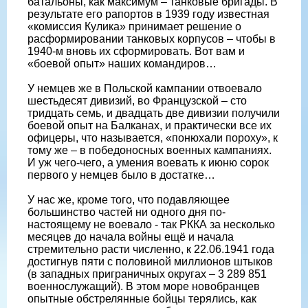
батальоны, как максимум – танковые бригады. В
результате его рапортов в 1939 году известная
«комиссия Кулика» принимает решение о
расформировании танковых корпусов – чтобы в
1940-м вновь их сформировать. Вот вам и
«боевой опыт» наших командиров…
У немцев же в Польской кампании отвоевало
шестьдесят дивизий, во Французской – сто
тридцать семь, и двадцать две дивизии получили
боевой опыт на Балканах, и практически все их
офицеры, что называется, «понюхали пороху», к
тому же – в победоносных военных кампаниях.
И уж чего-чего, а умения воевать к июню сорок
первого у немцев было в достатке…
У нас же, кроме того, что подавляющее
большинство частей ни одного дня по-
настоящему не воевало - так РККА за несколько
месяцев до начала войны ещё и начала
стремительно расти численно, к 22.06.1941 года
достигнув пяти с половиной миллионов штыков
(в западных приграничных округах – 3 289 851
военнослужащий). В этом море новобранцев
опытные обстрелянные бойцы терялись, как