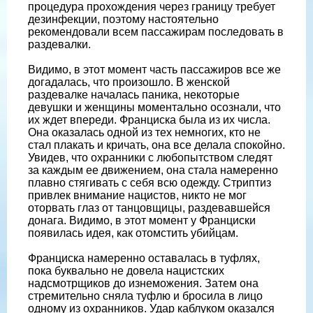
процедура прохождения через границу требует
дезинфекции, поэтому настоятельно
рекомендовали всем пассажирам последовать в
раздевалки.
Видимо, в этот момент часть пассажиров все же
догадалась, что произошло. В женской
раздевалке началась паника, некоторые
девушки и женщины моментально осознали, что
их ждет впереди. Франциска была из их числа.
Она оказалась одной из тех немногих, кто не
стал плакать и кричать, она все делала спокойно.
Увидев, что охранники с любопытством следят
за каждым ее движением, она стала намеренно
плавно стягивать с себя всю одежду. Стриптиз
привлек внимание нацистов, никто не мог
оторвать глаз от танцовщицы, раздевавшейся
донага. Видимо, в этот момент у Франциски
появилась идея, как отомстить убийцам.
Франциска намеренно оставалась в туфлях,
пока буквально не довела нацистских
надсмотрщиков до изнеможения. Затем она
стремительно сняла туфлю и бросила в лицо
одному из охранников. Удар каблуком оказался