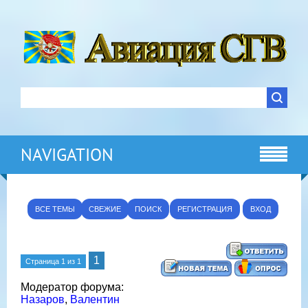
NAVIGATION
ВСЕ ТЕМЫ
СВЕЖИЕ
ПОИСК
РЕГИСТРАЦИЯ
ВХОД
1
Страница
1
из
1
Модератор форума:
Назаров
,
Валентин