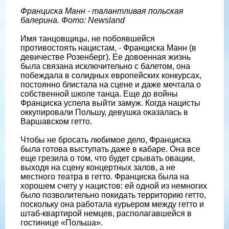
Франциска Манн - талантливая польская
балерина. Фото: Newsland
Имя танцовщицы, не побоявшейся
противостоять нацистам, - Франциска Манн (в
девичестве Розенберг). Ее довоенная жизнь
была связана исключительно с балетом, она
побеждала в солидных европейских конкурсах,
постоянно блистала на сцене и даже мечтала о
собственной школе танца. Еще до войны
Франциска успела выйти замуж. Когда нацисты
оккупировали Польшу, девушка оказалась в
Варшавском гетто.
Чтобы не бросать любимое дело, Франциска
была готова выступать даже в кабаре. Она все
еще грезила о том, что будет срывать овации,
выходя на сцену концертных залов, а не
местного театра в гетто. Франциска была на
хорошем счету у нацистов: ей одной из немногих
было позволительно покидать территорию гетто,
поскольку она работала курьером между гетто и
штаб-квартирой немцев, располагавшейся в
гостинице «Польша».