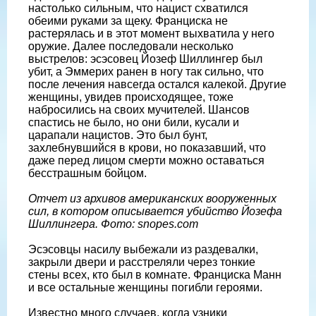
настолько сильным, что нацист схватился
обеими руками за щеку. Франциска не
растерялась и в этот момент выхватила у него
оружие. Далее последовали несколько
выстрелов: эсэсовец Йозеф Шиллингер был
убит, а Эммерих ранен в ногу так сильно, что
после лечения навсегда остался калекой. Другие
женщины, увидев происходящее, тоже
набросились на своих мучителей. Шансов
спастись не было, но они били, кусали и
царапали нацистов. Это был бунт,
захлебнувшийся в крови, но показавший, что
даже перед лицом смерти можно оставаться
бесстрашным бойцом.
Отчет из архивов американских вооруженных
сил, в котором описывается убийство Йозефа
Шиллингера. Фото: snopes.com
Эсэсовцы насилу выбежали из раздевалки,
закрыли двери и расстреляли через тонкие
стены всех, кто был в комнате. Франциска Манн
и все остальные женщины погибли героями.
Известно много случаев, когда узники