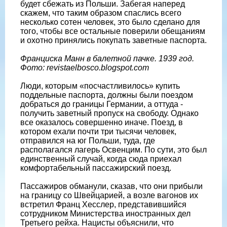
будет сбежать из Польши. Забегая наперед
скажем, что таким образом спаслись всего
несколько сотен человек, это было сделано для
того, чтобы все остальные поверили обещаниям
и охотно принялись покупать заветные паспорта.
Франциска Манн в балетной пачке. 1939 год.
Фото: revistaelbosco.blogspot.com
Люди, которым «посчастливилось» купить
поддельные паспорта, должны были поездом
добраться до границы Германии, а оттуда -
получить заветный пропуск на свободу. Однако
все оказалось совершенно иначе. Поезд, в
котором ехали почти три тысячи человек,
отправился на юг Польши, туда, где
располагался лагерь Освенцим. По сути, это был
единственный случай, когда сюда приехал
комфортабельный пассажирский поезд.
Пассажиров обманули, сказав, что они прибыли
на границу со Швейцарией, а возле вагонов их
встретил Франц Хесслер, представившийся
сотрудником Министерства иностранных дел
Третьего рейха. Нацисты объяснили, что