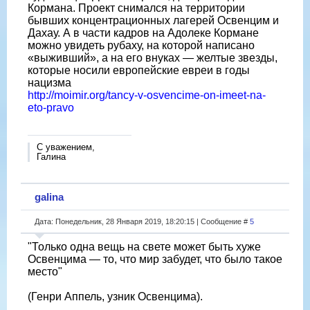
Кормана. Проект снимался на территории
бывших концентрационных лагерей Освенцим и
Дахау. А в части кадров на Адолеке Кормане
можно увидеть рубаху, на которой написано
«выживший», а на его внуках — желтые звезды,
которые носили европейские евреи в годы
нацизма
http://moimir.org/tancy-v-osvencime-on-imeet-na-
eto-pravo
С уважением,
Галина
galina
Дата: Понедельник, 28 Января 2019, 18:20:15 | Сообщение #
5
"Только одна вещь на свете может быть хуже
Освенцима — то, что мир забудет, что было такое
место"
(Генри Аппель, узник Освенцима).