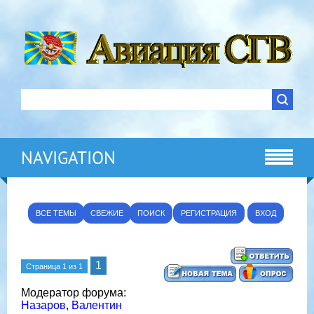
NAVIGATION
ВСЕ ТЕМЫ
СВЕЖИЕ
ПОИСК
РЕГИСТРАЦИЯ
ВХОД
1
Страница
1
из
1
Модератор форума:
Назаров
,
Валентин