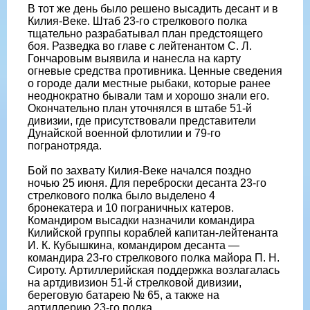
В тот же день было решено высадить десант и в
Килия-Веке. Штаб 23-го стрелкового полка
тщательно разрабатывал план предстоящего
боя. Разведка во главе с лейтенантом С. Л.
Гончаровым выявила и нанесла на карту
огневые средства противника. Ценные сведения
о городе дали местные рыбаки, которые ранее
неоднократно бывали там и хорошо знали его.
Окончательно план уточнялся в штабе 51-й
дивизии, где присутствовали представители
Дунайской военной флотилии и 79-го
погранотряда.
Бой по захвату Килия-Веке начался поздно
ночью 25 июня. Для переброски десанта 23-го
стрелкового полка было выделено 4
бронекатера и 10 пограничных катеров.
Командиром высадки назначили командира
Килийской группы кораблей капитан-лейтенанта
И. К. Кубышкина, командиром десанта —
командира 23-го стрелкового полка майора П. Н.
Сироту. Артиллерийская поддержка возлагалась
на артдивизион 51-й стрелковой дивизии,
береговую батарею № 65, а также на
артиллерию 23-го полка.