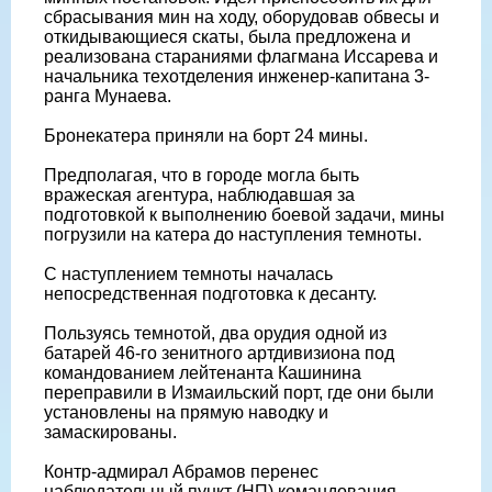
сбрасывания мин на ходу, оборудовав обвесы и
откидывающиеся скаты, была предложена и
реализована стараниями флагмана Иссарева и
начальника техотделения инженер-капитана 3-
ранга Мунаева.
Бронекатера приняли на борт 24 мины.
Предполагая, что в городе могла быть
вражеская агентура, наблюдавшая за
подготовкой к выполнению боевой задачи, мины
погрузили на катера до наступления темноты.
С наступлением темноты началась
непосредственная подготовка к десанту.
Пользуясь темнотой, два орудия одной из
батарей 46-го зенитного артдивизиона под
командованием лейтенанта Кашинина
переправили в Измаильский порт, где они были
установлены на прямую наводку и
замаскированы.
Контр-адмирал Абрамов перенес
наблюдательный пункт (НП) командования