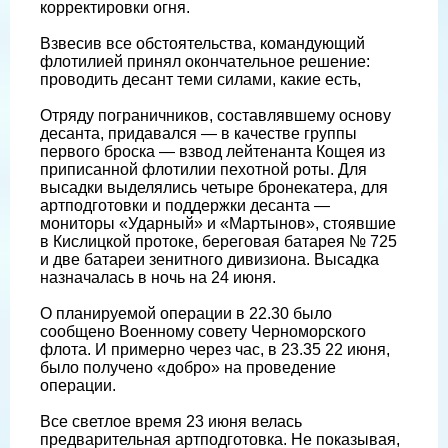
корректировки огня.
Взвесив все обстоятельства, командующий
флотилией принял окончательное решение:
проводить десант теми силами, какие есть,
Отряду пограничников, составлявшему основу
десанта, придавался — в качестве группы
первого броска — взвод лейтенанта Кощея из
приписанной флотилии пехотной роты. Для
высадки выделялись четыре бронекатера, для
артподготовки и поддержки десанта —
мониторы «Ударный» и «Мартынов», стоявшие
в Кислицкой протоке, береговая батарея № 725
и две батареи зенитного дивизиона. Высадка
назначалась в ночь на 24 июня.
О планируемой операции в 22.30 было
сообщено Военному совету Черноморского
флота. И примерно через час, в 23.35 22 июня,
было получено «добро» на проведение
операции.
Все светлое время 23 июня велась
предварительная артподготовка. Не показывая,