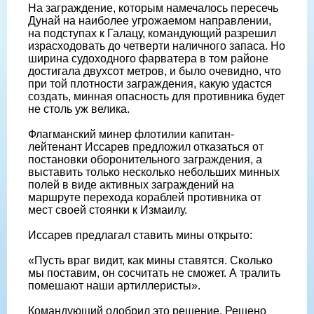
На заграждение, которым намечалось пересечь
Дунай на наиболее угрожаемом направлении,
на подступах к Галацу, командующий разрешил
израсходовать до четверти наличного запаса. Но
ширина судоходного фарватера в том районе
достигала двухсот метров, и было очевидно, что
при той плотности заграждения, какую удастся
создать, минная опасность для противника будет
не столь уж велика.
Флагманский минер флотилии капитан-
лейтенант Иссарев предложил отказаться от
постановки оборонительного заграждения, а
выставить только несколько небольших минных
полей в виде активных заграждений на
маршруте перехода кораблей противника от
мест своей стоянки к Измаилу.
Иссарев предлагал ставить мины открыто:
«Пусть враг видит, как мины ставятся. Сколько
мы поставим, он сосчитать не сможет. А тралить
помешают наши артиллеристы».
Командующий одобрил это решение. Решено