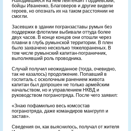
Находившиеся на нем лейтенант Гордиевский,
бойцы Иваненко, Благоверов и другие видели
героев, но опознать их на таком расстоянии не
смогли.
Засевших в здании погранзаставы румын без
поддержки флотилии выбивали оттуда более
двух часов. В конце концов они отошли через
плавни в глубь румынской территории. В плен
было захвачено несколько тяжелораненых. В
том числе румынский капитан-пограничник,
выполнявший роль проводника.
Случай получил неожиданное (тогда, очевидно,
так не казалось) продолжение. Попавший в
госпиталь с осколочным ранением живота
капитан был допрошен не только армейским
начальством, но и управлением НКВД и
руководством погранотряда. После чего заявил:
«Знаю пофамильно весь комсостав
погранотряда, даже командиров мангрупп и
застав».
Сведения он, как выяснилось, получал от жителя