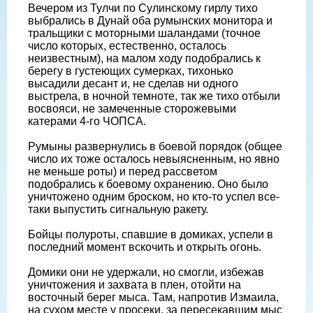
Вечером из Тулчи по Сулинскому гирлу тихо
выбрались в Дунай оба румынских монитора и
тральщики с моторными шаландами (точное
число которых, естественно, осталось
неизвестным), на малом ходу подобрались к
берегу в густеющих сумерках, тихонько
высадили десант и, не сделав ни одного
выстрела, в ночной темноте, так же тихо отбыли
восвояси, не замеченные сторожевыми
катерами 4-го ЧОПСА.
Румыны развернулись в боевой порядок (общее
число их тоже осталось невыясненным, но явно
не меньше роты) и перед рассветом
подобрались к боевому охранению. Оно было
уничтожено одним броском, но кто-то успел все-
таки выпустить сигнальную ракету.
Бойцы полуроты, спавшие в домиках, успели в
последний момент вскочить и открыть огонь.
Домики они не удержали, но смогли, избежав
уничтожения и захвата в плен, отойти на
восточный берег мыса. Там, напротив Измаила,
на сухом месте у просеки, за пересекавшим мыс