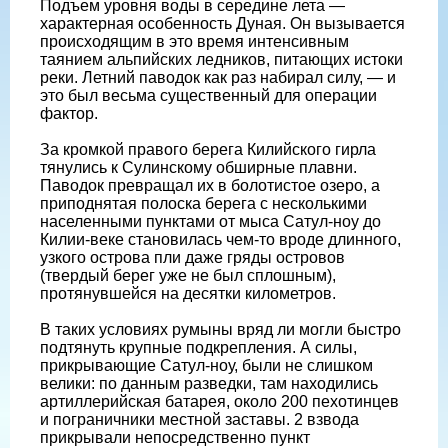
Подъем уровня воды в середине лета —
характерная особенность Дуная. Он вызывается
происходящим в это время интенсивным
таянием альпийских ледников, питающих истоки
реки. Летний паводок как раз набирал силу, — и
это был весьма существенный для операции
фактор.
За кромкой правого берега Килийского гирла
тянулись к Сулинскому обширные плавни.
Паводок превращал их в болотистое озеро, а
приподнятая полоска берега с несколькими
населенными пунктами от мыса Сатул-ноу до
Килии-веке становилась чем-то вроде длинного,
узкого острова пли даже гряды островов
(твердый берег уже не был сплошным),
протянувшейся на десятки километров.
В таких условиях румыны вряд ли могли быстро
подтянуть крупные подкрепления. А силы,
прикрывающие Сатул-ноу, были не слишком
велики: по данным разведки, там находились
артиллерийская батарея, около 200 пехотинцев
и пограничники местной заставы. 2 взвода
прикрывали непосредственно пункт