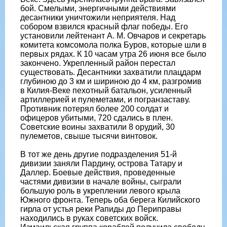
бой. Смелыми, энергичными действиями
десантники уничтожили неприятеля. Над
собором взвился красный флаг победы. Его
установили лейтенант А. М. Овчаров и секретарь
комитета комсомола полка Буров, которые шли в
первых рядах. К 10 часам утра 26 июня все было
закончено. Укрепленный район перестал
существовать. Десантники захватили плацдарм
глубиною до 3 км и шириною до 4 км, разгромив
в Килия-Веке пехотный батальон, усиленный
артиллерией и пулеметами, и погранзаставу.
Противник потерял более 200 солдат и
офицеров убитыми, 720 сдались в плен.
Советские воины захватили 8 орудий, 30
пулеметов, свыше тысячи винтовок.
В тот же день другие подразделения 51-й
дивизии заняли Пардину, острова Татару и
Даллер. Боевые действия, проведенные
частями дивизии в начале войны, сыграли
большую роль в укреплении левого крыла
Южного фронта. Теперь оба берега Килийского
гирла от устья реки Рапиды до Периправы
находились в руках советских войск.