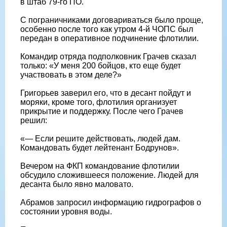
в штаб 79-го ПО.
С пограничниками договариваться было проще,
особенно после того как утром 4-й ЧОПС был
передан в оперативное подчинение флотилии.
Командир отряда подполковник Грачев сказал
только: «У меня 200 бойцов, кто еще будет
участвовать в этом деле?»
Григорьев заверил его, что в десант пойдут и
моряки, кроме того, флотилия организует
прикрытие и поддержку. После чего Грачев
решил:
«— Если решите действовать, людей дам.
Командовать будет лейтенант Бодрунов».
Вечером на ФКП командование флотилии
обсудило сложившееся положение. Людей для
десанта было явно маловато.
Абрамов запросил информацию гидрографов о
состоянии уровня воды.