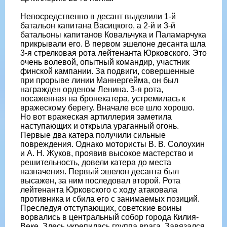
Непосредственно в десант выделили 1-й
батальон капитана Васицкого, а 2-й и 3-й
батальоны капитанов Ковальчука и Паламарчука
прикрывали его. В первом эшелоне десанта шла
3-я стрелковая рота лейтенанта Юрковского. Это
очень волевой, опытный командир, участник
финской кампании. За подвиги, совершенные
при прорыве линии Маннергейма, он был
награжден орденом Ленина. 3-я рота,
посаженная на бронекатера, устремилась к
вражескому берегу. Вначале все шло хорошо.
Но вот вражеская артиллерия заметила
наступающих и открыла ураганный огонь.
Первые два катера получили сильные
повреждения. Однако мотористы В. В. Солоухин
и А. Н. Жуков, проявив высокое мастерство и
решительность, довели катера до места
назначения. Первый эшелон десанта был
высажен, за ним последовал второй. Рота
лейтенанта Юрковского с ходу атаковала
противника и сбила его с занимаемых позиций.
Преследуя отступающих, советские воины
ворвались в центральный собор города Килия-
Веке. Здесь укрепилась группа врага. Завязался