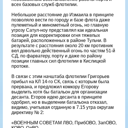
всех базовых служб флотилии.
Небольшое расстояние до Измаила в принципе
позволяло вести по городу и базе флота даже
пулеметный и минометный огонь, но главную
угрозу Сатул-ноу представлял как идеальная
позиция для корректировки огня тяжелых
батарей, расположенных в районе Тульчи. В
результате с расстояния около 20 км противник
вел довольно действенный огонь по частям 51-й
СД, по фарватеру, порту и даже по району
позиции главных сил флотилии в Кислицкой
протоке.
В связи с этим начштаба флотилии Григорьев
прибыл на КЛ 14-го СК, связь с которым была
прервана, и предложил комкору Егорову
выделить хотя бы батальон для организации
десанта. Егоров идею десанта в принципе
одобрил, но в выделении батальона отказал,
видимо, учитывая отданную в 7.15 утра округам
директиву № 2:
«ВОЕННЫМ СОВЕТАМ ЛВО, ПрибОВО, ЗапОВО,
КОВО, ОдВО