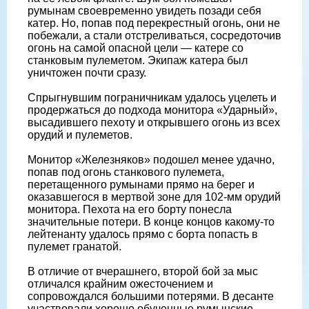
румынам своевременно увидеть позади себя
катер. Но, попав под перекрестный огонь, они не
побежали, а стали отстреливаться, сосредоточив
огонь на самой опасной цели — катере со
станковым пулеметом. Экипаж катера был
уничтожен почти сразу.
Спрыгнувшим пограничникам удалось уцелеть и
продержаться до подхода монитора «Ударный»,
высадившего пехоту и открывшего огонь из всех
орудий и пулеметов.
Монитор «Железняков» подошел менее удачно,
попав под огонь станкового пулемета,
перетащенного румынами прямо на берег и
оказавшегося в мертвой зоне для 102-мм орудий
монитора. Пехота на его борту понесла
значительные потери. В конце концов какому-то
лейтенанту удалось прямо с борта попасть в
пулемет гранатой.
В отличие от вчерашнего, второй бой за мыс
отличался крайним ожесточением и
сопровождался большими потерями. В десанте
участвовали хорошо обученные румынские