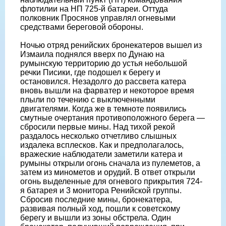
флотилии на НП 725-й батареи. Оттуда
полковник Просянов управлял огневыми
средствами береговой обороны.
Ночью отряд ренийских бронекатеров вышел из
Измаила поднялся вверх по Дунаю на
румынскую территорию до устья небольшой
речки Писики, где подошел к берегу и
остановился. Незадолго до рассвета катера
вновь вышли на фарватер и некоторое время
плыли по течению с выключенными
двигателями. Когда же в темноте появились
смутные очертания противоположного берега —
сбросили первые мины. Над тихой рекой
раздалось несколько отчетливо слышных
издалека всплесков. Как и предполагалось,
вражеские наблюдатели заметили катера и
румыны открыли огонь сначала из пулеметов, а
затем из минометов и орудий. В ответ открыли
огонь выделенные для огневого прикрытия 724-
я батарея и 3 монитора Ренийской группы.
Сбросив последние мины, бронекатера,
развивая полный ход, пошли к советскому
берегу и вышли из зоны обстрела. Один