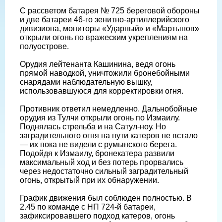
С рассветом батарея № 725 береговой обороны
и две батареи 46-го зенитно-артиллерийского
дивизиона, мониторы «Ударный» и «Мартынов»
открыли огонь по вражеским укреплениям на
полуострове.
Орудия лейтенанта Кашинина, ведя огонь
прямой наводкой, уничтожили бронебойными
снарядами наблюдательную вышку,
использовавшуюся для корректировки огня.
Противник ответил немедленно. Дальнобойные
орудия из Тулчи открыли огонь по Измаилу.
Поднялась стрельба и на Сатул-ноу. Но
заградительного огня на пути катеров не встало
— их пока не видели с румынского берега.
Подойдя к Измаилу, бронекатера развили
максимальный ход и без потерь прорвались
через недостаточно сильный заградительный
огонь, открытый при их обнаружении.
График движения был соблюден полностью. В
2.45 по команде с НП 724-й батареи,
зафиксировавшего подход катеров, огонь