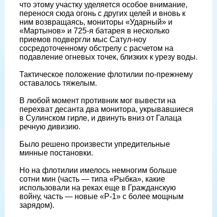
что этому участку уделяется особое внимание,
перенося сюда огонь с других целей и вновь к
ним возвращаясь, мониторы «Ударный» и
«Мартынов» и 725-я батарея в несколько
приемов подвергли мыс Сатул-ноу
сосредоточенному обстрелу с расчетом на
подавление огневых точек, близких к урезу воды.
Тактическое положение флотилии по-прежнему
оставалось тяжелым.
В любой момент противник мог вывести на
перехват десанта два монитора, укрывавшиеся
в Сулинском гирле, и двинуть вниз от Галаца
речную дивизию.
Было решено произвести упредительные
минные постановки.
Но на флотилии имелось немногим больше
сотни мин (часть — типа «Рыбка», какие
использовали на реках еще в Гражданскую
войну, часть — новые «Р-1» с более мощным
зарядом).