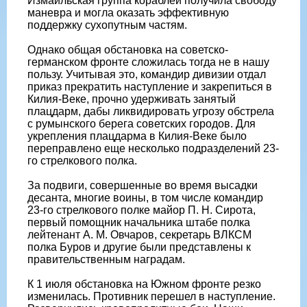
Измаильская группа кораблей получила свободу
маневра и могла оказать эффективную
поддержку сухопутным частям.
Однако общая обстановка на советско-
германском фронте сложилась тогда не в нашу
пользу. Учитывая это, командир дивизии отдал
приказ прекратить наступление и закрепиться в
Килия-Веке, прочно удерживать занятый
плацдарм, дабы ликвидировать угрозу обстрела
с румынского берега советских городов. Для
укрепления плацдарма в Килия-Веке было
переправлено еще несколько подразделений 23-
го стрелкового полка.
За подвиги, совершенные во время высадки
десанта, многие воины, в том числе командир
23-го стрелкового полке майор П. Н. Сирота,
первый помощник начальника штабе полка
лейтенант А. М. Овчаров, секретарь ВЛКСМ
полка Буров и другие были представлены к
правительственным наградам.
К 1 июля обстановка на Южном фронте резко
изменилась. Противник перешел в наступление.