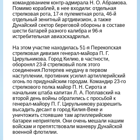
командованием контр-адмирала Н. О. Абрамова.
Помимо кораблей, в нее входили: отдельная
стрелковая рота, 17-я пулеметная рота, 46-й
отдельный зенитный артдивизион, а также
Дунайский сектор береговой обороны в составе
шести батарей разного калибра и 96-я
истребительная авиаэскадрилья.
На этом участке находилась 51-я Перекопская
стрелковая дивизия генерал-майора П. Г.
Цирульникова. Город Килию, в частности,
оборонял 23-й стрелковый полк этого
соединения.Потерпев неудачу в первом
наступлении, противник усилил артиллерийский
огонь по придунайским городам. Командир 23-го
стрелкового полка майор П. Н. Сирота и
начальник штаба капитан Л. А. Поплавский на
второй день войны обратились с просьбой к
генерал-майору П. Г. Цирульникову разрешить
высадить десант в город Килия-Веке и
уничтожить стоявшие там артиллерийские
батареи неприятеля. Они очень мешали нашим
войскам и препятствовали маневру Дунайской
военной флотилии.