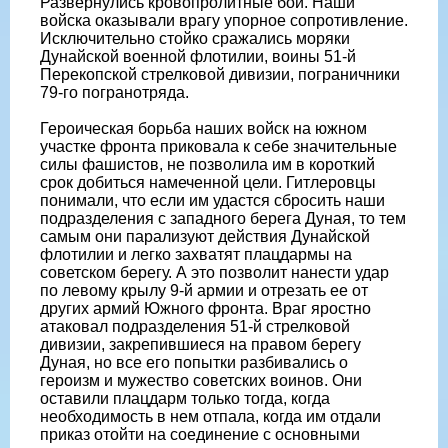
Развернулись кровопролитные бои. Наши
войска оказывали врагу упорное сопротивление.
Исключительно стойко сражались моряки
Дунайской военной флотилии, воины 51-й
Перекопской стрелковой дивизии, пограничники
79-го погранотряда.
Героическая борьба наших войск на южном
участке фронта приковала к себе значительные
силы фашистов, не позволила им в короткий
срок добиться намеченной цели. Гитлеровцы
понимали, что если им удастся сбросить наши
подразделения с западного берега Дуная, то тем
самым они парализуют действия Дунайской
флотилии и легко захватят плацдармы на
советском берегу. А это позволит нанести удар
по левому крылу 9-й армии и отрезать ее от
других армий Южного фронта. Враг яростно
атаковал подразделения 51-й стрелковой
дивизии, закрепившиеся на правом берегу
Дуная, но все его попытки разбивались о
героизм и мужество советских воинов. Они
оставили плацдарм только тогда, когда
необходимость в нем отпала, когда им отдали
приказ отойти на соединение с основными