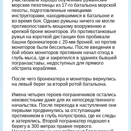
морские пехотинцы из 17-го батальона морской
пехоты, подготовленные немецкими
инструкторами, находившимися в батальоне и
во время боя. Однако румыны ничего не могли
противопоставить мощному вооружению и
крепкой броне мониторов. Их противотанковые
ружья на короткой дистанции боя пробивали
башни бронекатеров с 20-мм броней, но против
мониторов были бессильны. После введения в
бой обоих мониторов противник начал отход в
глубь мыса, где и закрепился в зданиях бывшей
погранзаставы, недоступных для прямого
обстрела кораблями.
После чего бронекатера и мониторы вернулись
на левый берег за второй ротой батальона.
Имена четырех героев-пограничников остались
неизвестными даже для их непосредственного
начальства. После перехода в наступление они
первыми продвинулись за отступающим
противником в глубь полуострова, где их следы
и затерялись. Второй погранкатер подошел к
берегу в 300 метрах правее первого.