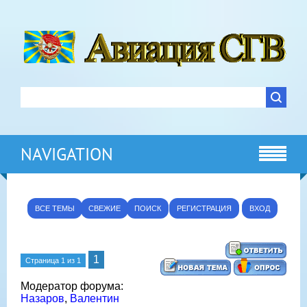
NAVIGATION
ВСЕ ТЕМЫ
СВЕЖИЕ
ПОИСК
РЕГИСТРАЦИЯ
ВХОД
1
Страница
1
из
1
Модератор форума:
Назаров
,
Валентин