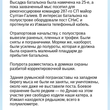
Высадка батальона была намечена на 25-е, а
пока захваченный мыс посетил для
рекогносцировки командир 287-го СП майор
Султан-Галиев. В интересах батальона на
полуострове оборудовали пост СНиС и
протянули из Измаила телефонный кабель.
Отрапортовав начальству, с полуострова
вывезли раненых, пленных и трофеи. Были
сняты и пограничники. Моряки же, наоборот,
были усилены до полуроты, которая и должна
была охранять маленький плацдарм до
прибытия батальона.
Полурота разместилась в домиках охраны
разбитой корректировочной вышки.
Здания румынской погранзаставы на западном
берегу мыса не были ни заняты, ни уничтожены,
около них даже не выставили поста. Боевое
охранение было редким — по Дунаю на этом
участке уже свободно ходили наши катера, а
Измаил находился рядышком, всего в
полукилометре.