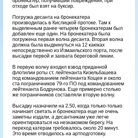
бронекатер, получивший повреждения, при
отходе был взят на буксир.
Погрузка десанта на бронекатера
производилась в Кислицкой протоке. Там к
выделенным ранее четырем бронекатерам был
добавлен еще один. На бронекатера была
погружена первая волна десанта. Вторая волна
должна была выдвинуться на 12 каюках
непосредственно из Измаильского порта, после
высадки первой и захвата береговой линии.
В первую волну входил взвод приданной
флотилии роты ст. лейтенанта Кизельбашева
под командованием лейтенанта Кощея и около
ста пограничников 79-го ПО под командованием
лейтенанта Бодрунова. Еще примерно столько
же пограничников составляли вторую волну.
Высадку назначили на 2.50, когда только-только
начинает светать и бронекатера еще не очень
заметны издали, а десантникам уже легче
ориентироваться на незнакомом берегу. На
переход катерам требовалось около 20 минут.
Это время отводилось на артподготовку.