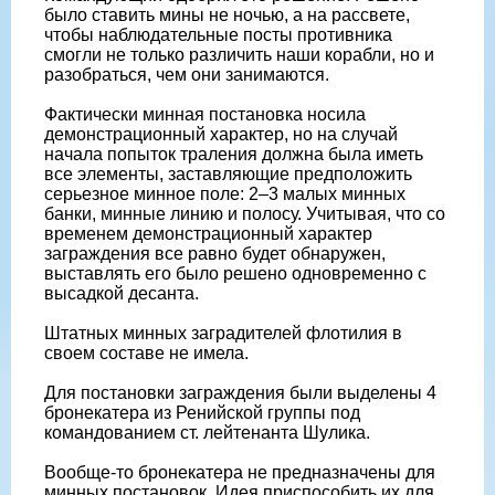
было ставить мины не ночью, а на рассвете,
чтобы наблюдательные посты противника
смогли не только различить наши корабли, но и
разобраться, чем они занимаются.
Фактически минная постановка носила
демонстрационный характер, но на случай
начала попыток траления должна была иметь
все элементы, заставляющие предположить
серьезное минное поле: 2–3 малых минных
банки, минные линию и полосу. Учитывая, что со
временем демонстрационный характер
заграждения все равно будет обнаружен,
выставлять его было решено одновременно с
высадкой десанта.
Штатных минных заградителей флотилия в
своем составе не имела.
Для постановки заграждения были выделены 4
бронекатера из Ренийской группы под
командованием ст. лейтенанта Шулика.
Вообще-то бронекатера не предназначены для
минных постановок. Идея приспособить их для