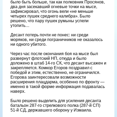
было быть больше, так как полковник Просянов,
два дня засекавший огневые точки на мысе,
зафиксировал, что огонь вели «не меньше
четырех пушек среднего калибра». Было
решено, что пару пушек румыны успели
утопить…
Десант потерь почти не понес: ни среди
моряков, ни среди пограничников не оказалось
ни одного убитого.
Через час после окончания боя на мысе был
развернут флотский НП, откуда и было
доложено в штаб 14-го СК, что десант высажен и
закрепляется. Комкор Егоров поздравил с
победой и этим, естественно, не ограничился.
Егорова заинтересовали возможности
расширения плацдарма, особенно по фронту —
именно в такой форме информация подавалась
наверх.
Было решено выделить для усиления десанта
батальон 287-го стрелкового полка (287-й СП)
51-й СД, державшего оборону у Измаила.