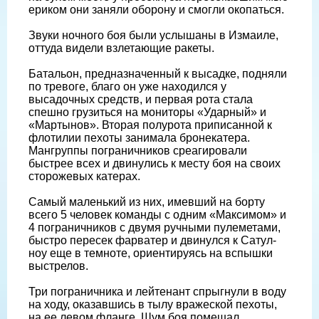
ериком они заняли оборону и смогли окопаться.
Звуки ночного боя были услышаны в Измаиле,
оттуда видели взлетающие ракеты.
Батальон, предназначенный к высадке, подняли
по тревоге, благо он уже находился у
высадочных средств, и первая рота стала
спешно грузиться на мониторы «Ударный» и
«Мартынов». Вторая полурота приписанной к
флотилии пехоты занимала бронекатера.
Мангруппы пограничников среагировали
быстрее всех и двинулись к месту боя на своих
сторожевых катерах.
Самый маленький из них, имевший на борту
всего 5 человек команды с одним «Максимом» и
4 пограничников с двумя ручными пулеметами,
быстро пересек фарватер и двинулся к Сатул-
ноу еще в темноте, ориентируясь на вспышки
выстрелов.
Три пограничника и лейтенант спрыгнули в воду
на ходу, оказавшись в тылу вражеской пехоты,
на ее левом фланге. Шум боя помешал