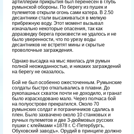
артиллерии прикрытия был перенесен в глубь
румынской обороны. По берегу из пушек и
пулеметов открыли огонь сами катера. В 2.50
десантники стали высаживаться в мелкую
прибрежную воду. Этот момент вызывал
изначально некоторые опасения, так как
доразведку берега произвести не удалось и не
было уверенности, что по урезу воды
десантников не встретят мины и скрытые
проволочные заграждения.
Однако высадка на мыс явилась для румын
полной неожиданностью, и никаких заграждений
на берегу не оказалось.
Бой не был особенно ожесточенным. Румынские
солдаты быстро откатывались в плавни. До
рукопашных схваток почти не доходило, и гранат
было израсходовано мало. Через полчаса бой
на полуострове прекратился. Около 70
румынских солдат и пограничников сдались в
плен. Было захвачено около 10 станковых и
ручных пулеметов и две 3-дюймовых русских
пушки с клеймами «1878 г. С-Петербургъ,
Обуховский заводъ». Орудий в принципе должно