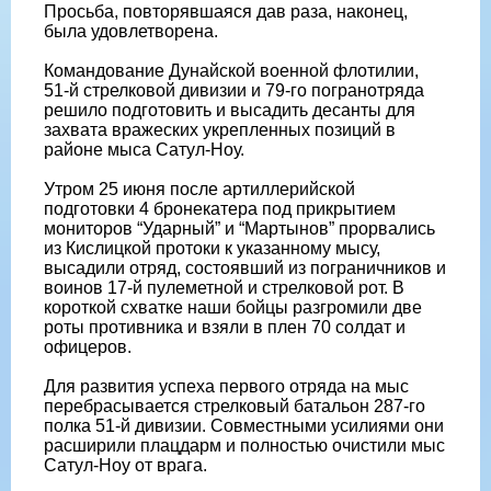
Просьба, повторявшаяся дав раза, наконец,
была удовлетворена.
Командование Дунайской военной флотилии,
51-й стрелковой дивизии и 79-го погранотряда
решило подготовить и высадить десанты для
захвата вражеских укрепленных позиций в
районе мыса Сатул-Ноу.
Утром 25 июня после артиллерийской
подготовки 4 бронекатера под прикрытием
мониторов “Ударный” и “Мартынов” прорвались
из Кислицкой протоки к указанному мысу,
высадили отряд, состоявший из пограничников и
воинов 17-й пулеметной и стрелковой рот. В
короткой схватке наши бойцы разгромили две
роты противника и взяли в плен 70 солдат и
офицеров.
Для развития успеха первого отряда на мыс
перебрасывается стрелковый батальон 287-го
полка 51-й дивизии. Совместными усилиями они
расширили плацдарм и полностью очистили мыс
Сатул-Ноу от врага.