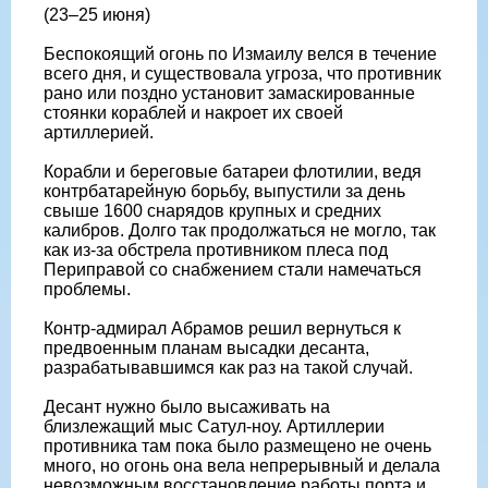
(23–25 июня)
Беспокоящий огонь по Измаилу велся в течение
всего дня, и существовала угроза, что противник
рано или поздно установит замаскированные
стоянки кораблей и накроет их своей
артиллерией.
Корабли и береговые батареи флотилии, ведя
контрбатарейную борьбу, выпустили за день
свыше 1600 снарядов крупных и средних
калибров. Долго так продолжаться не могло, так
как из-за обстрела противником плеса под
Периправой со снабжением стали намечаться
проблемы.
Контр-адмирал Абрамов решил вернуться к
предвоенным планам высадки десанта,
разрабатывавшимся как раз на такой случай.
Десант нужно было высаживать на
близлежащий мыс Сатул-ноу. Артиллерии
противника там пока было размещено не очень
много, но огонь она вела непрерывный и делала
невозможным восстановление работы порта и