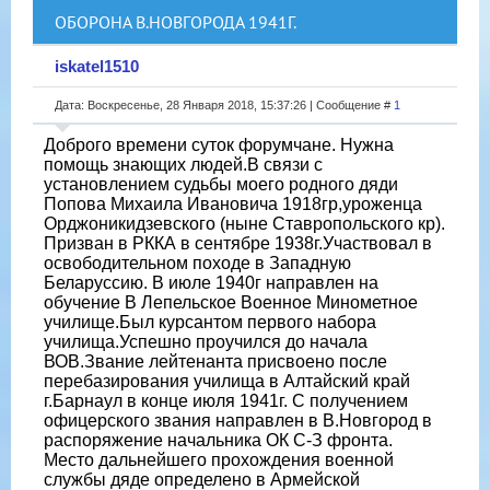
ОБОРОНА В.НОВГОРОДА 1941Г.
iskatel1510
Дата: Воскресенье, 28 Января 2018, 15:37:26 | Сообщение #
1
Доброго времени суток форумчане. Нужна
помощь знающих людей.В связи с
установлением судьбы моего родного дяди
Попова Михаила Ивановича 1918гр,уроженца
Орджоникидзевского (ныне Ставропольского кр).
Призван в РККА в сентябре 1938г.Участвовал в
освободительном походе в Западную
Беларуссию. В июле 1940г направлен на
обучение В Лепельское Военное Минометное
училище.Был курсантом первого набора
училища.Успешно проучился до начала
ВОВ.Звание лейтенанта присвоено после
перебазирования училища в Алтайский край
г.Барнаул в конце июля 1941г. С получением
офицерского звания направлен в В.Новгород в
распоряжение начальника ОК С-З фронта.
Место дальнейшего прохождения военной
службы дяде определено в Армейской