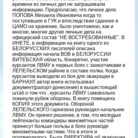
времени из личных дел не запрашивали
информацию. Предполагаю, что личное дело
ПОПОВА Михаила Ивановича когда то
поступившее в ГУК и впоследствии сданное в
ЦАМО на хранение, было уничтожено, как и
многие, многие другие личные дела на
офицерский состав "НЕ ВОСТРЕБОВАННЫЕ". В
ИНЕТЕ, в информации на книгу одного из
БЕЛОРУССКИХ писателей описана
информация начала ВОВ в БЕЛОРУССИИ
ВИТЕБСКАЯ область. Конкретно, участие
курсантов ЛВМУ в первых боях с захватчиками в
ЛЕПЕЛЬСКОМ районе в составе полка. Когда
курсантов выводили из боя для эвакуации в
БАРНАУЛ автор книги использовал
документ(рапорт-донесение) в вышестоящий
штаб о том что , курсанты ЛВМУ самовольно
покинули рубеж обороны. В книгу помещена
КОПИЯ этого документа. Обороной
ЛЕПЕЛЬСКОГО гарнизона руководил начальник
ЛВМУ. Он принял решение, в том, что молодые
лейтенанты командиры миномётных частей
принесут больше пользы в боях руководя
минометными частями. Что в итоге и
подтвердилось. Была ДИРЕКТИВА об эвакуации