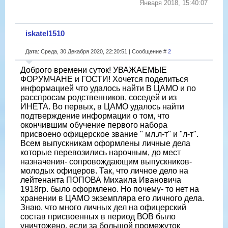
Января 2018, 15:40:07
iskatel1510
Дата: Среда, 30 Декабря 2020, 22:20:51 | Сообщение #
2
Доброго времени суток! УВАЖАЕМЫЕ
ФОРУМЧАНЕ и ГОСТИ! Хочется поделиться
информацией что удалось найти В ЦАМО и по
расспросам родственников, соседей и из
ИНЕТА. Во первых, в ЦАМО удалось найти
подтверждение информации о том, что
окончившим обучение первого набора
присвоено офицерское звание " мл.л-т" и "л-т".
Всем выпускникам оформлены личные дела
которые перевозились нарочным, до мест
назначения- сопровождающим выпускников-
молодых офицеров. Так, что личное дело на
лейтенанта ПОПОВА Михаила Ивановича
1918гр. было оформлено. Но почему- то нет на
хранении в ЦАМО экземпляра его личного дела.
Знаю, что много личных дел на офицерский
состав присвоенных в период ВОВ было
уничтожено, если за большой промежуток