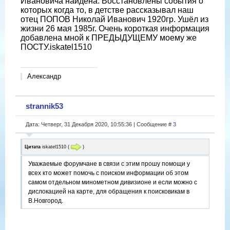
Ивановича найдена. Восстановлены события о
которых когда то, в детстве рассказывал наш
отец ПОПОВ Николай Иванович 1920гр. Ушёл из
жизни 26 мая 1985г. Очень короткая информация
добавлена мной к ПРЕДЫДУЩЕМУ моему же
ПОСТУ.iskatel1510
Александр
strannik53
Дата: Четверг, 31 Декабря 2020, 10:55:36 | Сообщение #
3
Цитата
iskatel1510
(
)
Уважаемые форумчане в связи с этим прошу помощи у
всех кто может помочь с поиском информации об этом
самом отдельном минометном дивизионе и если можно с
дислокацией на карте, для обращения к поисковикам в
В.Новгород.