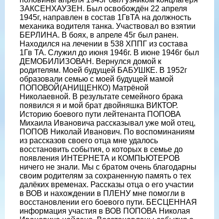
ЗАКСЕНХАУЗЕН. Был освобождён 22 апреля
1945г, направлен в состав 1ГвТА на должность
механика водителя танка. Участвовал во взятии
БЕРЛИНА. В боях, в апреле 45г был ранен.
Находился на лечении в 538 ХППГ из состава
1Гв ТА. Служил до июня 1946г. В июне 1946г был
ДЕМОБИЛИЗОВАН. Вернулся домой к
родителям. Моей будущей БАБУШКЕ. В 1952г
образовали семью с моей будущей мамой
ПОПОВОЙ(АНИЩЕНКО) Матрёной
Николаевной. В результате семейного брака
появился я и мой брат двойняшка ВИКТОР.
Историю боевого пути лейтенанта ПОПОВА
Михаила Ивановича рассказывал уже мой отец,
ПОПОВ Николай Иванович. По воспоминаниям
из рассказов своего отца мне удалось
восстановить события, о которых в семье до
появления ИНТЕРНЕТА и КОМПЬЮТЕРОВ
ничего не знали. Мы с братом очень благодарны
своим родителям за сохраненную память о тех
далёких временах. Рассказы отца о его участии
в ВОВ и нахождении в ПЛЕНУ мне помогли в
восстановлении его боевого пути. БЕСЦЕННАЯ
информация участия в ВОВ ПОПОВА Николая