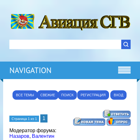
NAVIGATION
ВСЕ ТЕМЫ
СВЕЖИЕ
ПОИСК
РЕГИСТРАЦИЯ
ВХОД
1
Страница
1
из
1
Модератор форума:
Назаров
,
Валентин