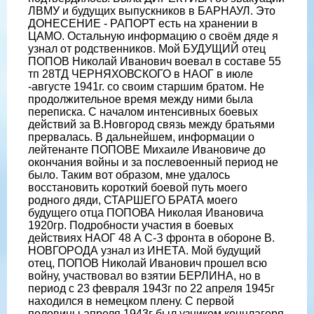
ЛВМУ и будущих выпускников в БАРНАУЛ. Это
ДОНЕСЕНИЕ - РАПОРТ есть на хранении в
ЦАМО. Остальную информацию о своём дяде я
узнал от родственников. Мой БУДУЩИЙ отец
ПОПОВ Николай Иванович воевал в составе 55
тп 28ТД ЧЕРНЯХОВСКОГО в НАОГ в июле
-августе 1941г. со своим старшим братом. Не
продолжительное время между ними была
переписка. С началом интенсивных боевых
действий за В.Новгород связь между братьями
прервалась. В дальнейшем, информации о
лейтенанте ПОПОВЕ Михаиле Ивановиче до
окончания войны и за послевоенный период не
было. Таким вот образом, мне удалось
восстановить короткий боевой путь моего
родного дяди, СТАРШЕГО БРАТА моего
будущего отца ПОПОВА Николая Ивановича
1920гр. Подробности участия в боевых
действиях НАОГ 48 А С-З фронта в обороне В.
НОВГОРОДА узнал из ИНЕТА. Мой будущий
отец, ПОПОВ Николай Иванович прошел всю
войну, участвовал во взятии БЕРЛИНА, но в
период с 23 февраля 1943г по 22 апреля 1945г
находился в немецком плену. С первой
половины апреля 1943г был узником концлагеря