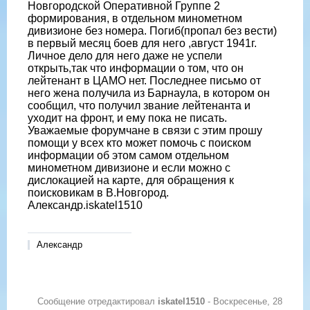
Новгородской Оперативной Группе 2
формирования, в отдельном минометном
дивизионе без номера. Погиб(пропал без вести)
в первый месяц боев для него ,август 1941г.
Личное дело для него даже не успели
открыть,так что информации о том, что он
лейтенант в ЦАМО нет. Последнее письмо от
него жена получила из Барнаула, в котором он
сообщил, что получил звание лейтенанта и
уходит на фронт, и ему пока не писать.
Уважаемые форумчане в связи с этим прошу
помощи у всех кто может помочь с поиском
информации об этом самом отдельном
минометном дивизионе и если можно с
дислокацией на карте, для обращения к
поисковикам в В.Новгород.
Александр.iskatel1510
Александр
Сообщение отредактировал
iskatel1510
-
Воскресенье, 28