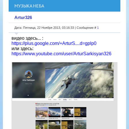
МУЗЫКА НЕБА
Artur326
Дата: Пятница, 22 Ноября 2013, 03:16:33 | Сообщение #
1
видео здесь... :
https://plus.google.com/+ArturS....d=gplp0
или здесь:
https://www.youtube.com/user/ArturSarkisyan326