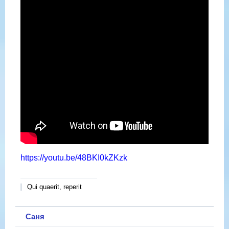
https://youtu.be/48BKI0kZKzk
Qui quaerit, reperit
Саня