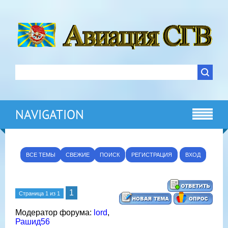
NAVIGATION
ВСЕ ТЕМЫ
СВЕЖИЕ
ПОИСК
РЕГИСТРАЦИЯ
ВХОД
1
Страница
1
из
1
Модератор форума:
lord
,
Рашид56