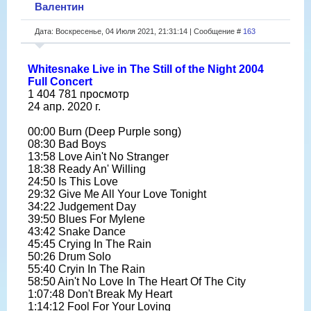
Валентин
Дата: Воскресенье, 04 Июля 2021, 21:31:14 | Сообщение #
163
Whitesnake Live in The Still of the Night 2004
Full Concert
1 404 781 просмотр
24 апр. 2020 г.
00:00 Burn (Deep Purple song)
08:30 Bad Boys
13:58 Love Ain't No Stranger
18:38 Ready An' Willing
24:50 Is This Love
29:32 Give Me All Your Love Tonight
34:22 Judgement Day
39:50 Blues For Mylene
43:42 Snake Dance
45:45 Crying In The Rain
50:26 Drum Solo
55:40 Cryin In The Rain
58:50 Ain't No Love In The Heart Of The City
1:07:48 Don't Break My Heart
1:14:12 Fool For Your Loving