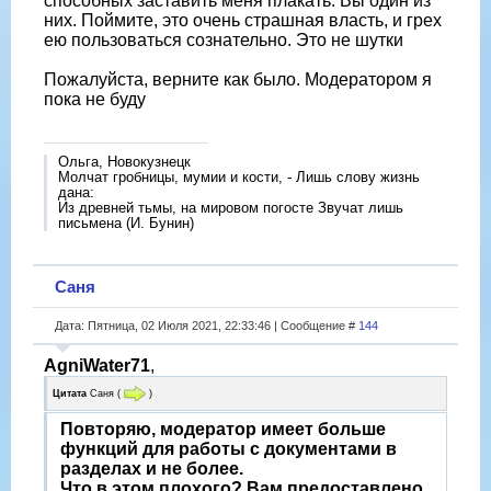
способных заставить меня плакать. Вы один из
них. Поймите, это очень страшная власть, и грех
ею пользоваться сознательно. Это не шутки
Пожалуйста, верните как было. Модератором я
пока не буду
Ольга, Новокузнецк
Молчат гробницы, мумии и кости, - Лишь слову жизнь
дана:
Из древней тьмы, на мировом погосте Звучат лишь
письмена (И. Бунин)
Саня
Дата: Пятница, 02 Июля 2021, 22:33:46 | Сообщение #
144
AgniWater71
,
Цитата
Саня
(
)
Повторяю, модератор имеет больше
функций для работы с документами в
разделах и не более.
Что в этом плохого? Вам предоставлено