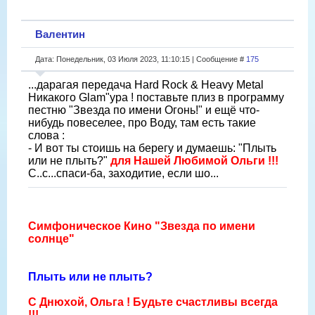
Валентин
Дата: Понедельник, 03 Июля 2023, 11:10:15 | Сообщение #
175
...дарагая передача Hard Rock & Heavy Metal
Никакого Glam"ура ! поставьте плиз в программу
пестню "Звезда по имени Огонь!" и ещё что-
нибудь повеселее, про Воду, там есть такие
слова :
- И вот ты стоишь на берегу и думаешь: "Плыть
или не плыть?"
для Нашей Любимой Ольги !!!
С..с...спаси-ба, заходитие, если шо...
Симфоническое Кино "Звезда по имени
солнце"
Плыть или не плыть?
С Днюхой, Ольга ! Будьте счастливы всегда
!!!