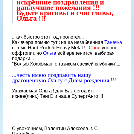
искренние поздравления и
наилучшие пожелания !!!
Будьте красивы и счастливы,
Ольга !!!
...как быстро этот год пролетел...
Как вчера помню тут : наша незабвенная
Танечка
в теме Hard Rock & Heavy Metal !...
Саня
упорно
оффтопит, но
Ольга
всё ерепенится, выбирая
подарки...
"Вольф Хоффман, с тазиком свежей клубники"...
...честь имею поздравить нашу
драгоценную Ольгу с Днём рождения !!!
Уважаемая Ольга ! для Вас сегодня -
ихнее(линг.) ТангО и наше СупертАнго !!!
С уважением, Валентин Алексеев, г. С-
Петербург .