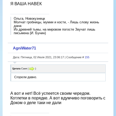
Я ВАША НАВЕК
Ольга, Новокузнецк
Молчат гробницы, мумии и кости, - Лишь слову жизнь
дана:
Из древней тьмы, на мировом погосте Звучат лишь
письмена (И. Бунин)
AgniWater71
Дата: Пятница, 02 Июля 2021, 23:06:17 | Сообщение #
155
Цитата
Саня
(
)
Сгорели давно.
А вот и нет! Всё успеется своим чередом.
Котлетки в порядке. А вот вдумчиво поговорить с
Доком о деле таки не дали