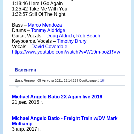
1:18:46 Here I Go Again
1:25:42 Take Me With You
1:32:57 Still Of The Night
Bass –
Marco Mendoza
Drums –
Tommy Aldridge
Guitar, Vocals –
Doug Aldrich
,
Reb Beach
Keyboards, Vocals –
Timothy Drury
Vocals –
David Coverdale
https://www.youtube.com/watch?v=W19m-boZRVw
Валентин
Дата: Четверг, 05 Августа 2021, 23:14:23 | Сообщение #
164
Michael Angelo Batio 2X Again live 2016
21 дек. 2016 г.
Michael Angelo Batio - Freight Train w/DV Mark
Multiamp
3 апр. 2017 г.