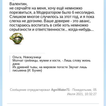
Валентин,
не серчайте на меня, хочу ещё немножко
порезвиться, а Модератором было б несолидно.
Слишком многое случилось за этот год, и я пока
слегка не догоняю. Ваше доверие - это аванс,
постараюсь воспитать в себе хоть немножко
серьёзности и ответственности... когда-нибудь...
Ольга, Новокузнецк
Молчат гробницы, мумии и кости, - Лишь слову жизнь
дана:
Из древней тьмы, на мировом погосте Звучат лишь
письмена (И. Бунин)
Сообщение отредактировал
AgniWater71
-
Понедельник, 05
Июля 2021, 10:32:27