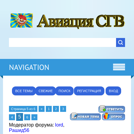
NAVIGATION
ВСЕ ТЕМЫ
СВЕЖИЕ
ПОИСК
РЕГИСТРАЦИЯ
ВХОД
Страница
5
из
6
«
1
2
3
5
4
6
»
Модератор форума:
lord
,
Рашид56