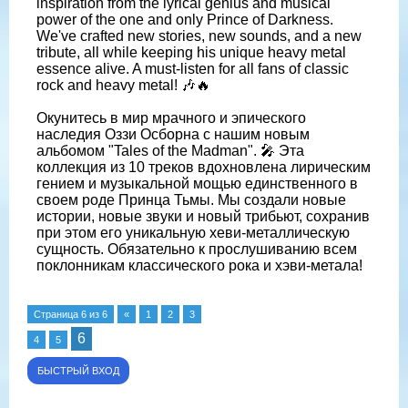
inspiration from the lyrical genius and musical
power of the one and only Prince of Darkness.
We've crafted new stories, new sounds, and a new
tribute, all while keeping his unique heavy metal
essence alive. A must-listen for all fans of classic
rock and heavy metal! 🎶🔥
Окунитесь в мир мрачного и эпического
наследия Оззи Осборна с нашим новым
альбомом "Tales of the Madman". 🎤 Эта
коллекция из 10 треков вдохновлена лирическим
гением и музыкальной мощью единственного в
своем роде Принца Тьмы. Мы создали новые
истории, новые звуки и новый трибьют, сохранив
при этом его уникальную хеви-металлическую
сущность. Обязательно к прослушиванию всем
поклонникам классического рока и хэви-метала!
Страница
6
из
6
«
1
2
3
6
4
5