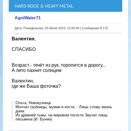
HARD ROCK & HEAVY METAL
AgniWater71
Дата: Понедельник, 03 Июля 2023, 12:00:04 | Сообщение #
176
Валентин
,
СПАСИБО
Возраст - течёт из рук, торопится в дорогу...
А лето пахнет солнцем
Валентин,
где же Ваша фоточка?
Ольга, Новокузнецк
Молчат гробницы, мумии и кости, - Лишь слову жизнь
дана:
Из древней тьмы, на мировом погосте Звучат лишь
письмена (И. Бунин)