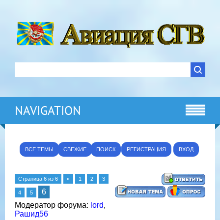
NAVIGATION
ВСЕ ТЕМЫ
СВЕЖИЕ
ПОИСК
РЕГИСТРАЦИЯ
ВХОД
Страница
6
из
6
«
1
2
3
6
4
5
Модератор форума:
lord
,
Рашид56