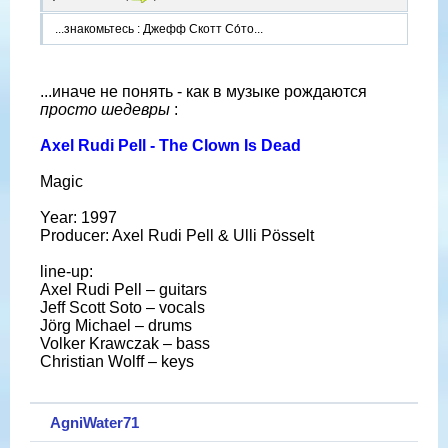
...знакомьтесь : Джефф Скотт Со́то...
...иначе не понять - как в музыке рождаются
просто шедевры
:
Axel Rudi Pell - The Clown Is Dead
Magic
Year: 1997
Producer: Axel Rudi Pell & Ulli Pösselt
line-up:
Axel Rudi Pell – guitars
Jeff Scott Soto – vocals
Jörg Michael – drums
Volker Krawczak – bass
Christian Wolff – keys
AgniWater71