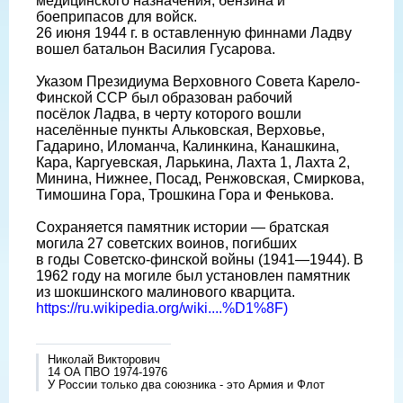
медицинского назначения, бензина и
боеприпасов для войск.
26 июня 1944 г. в оставленную финнами Ладву
вошел батальон Василия Гусарова.
Указом Президиума Верховного Совета Карело-
Финской ССР был образован рабочий
посёлок Ладва, в черту которого вошли
населённые пункты Альковская, Верховье,
Гадарино, Иломанча, Калинкина, Канашкина,
Кара, Каргуевская, Ларькина, Лахта 1, Лахта 2,
Минина, Нижнее, Посад, Ренжовская, Смиркова,
Тимошина Гора, Трошкина Гора и Фенькова.
Сохраняется памятник истории — братская
могила 27 советских воинов, погибших
в годы Советско-финской войны (1941—1944). В
1962 году на могиле был установлен памятник
из шокшинского малинового кварцита.
https://ru.wikipedia.org/wiki....%D1%8F)
Николай Викторович
14 ОА ПВО 1974-1976
У России только два союзника - это Армия и Флот