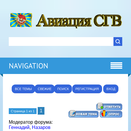
NAVIGATION
ВСЕ ТЕМЫ
СВЕЖИЕ
ПОИСК
РЕГИСТРАЦИЯ
ВХОД
1
Страница
1
из
1
Модератор форума:
Геннадий
,
Назаров