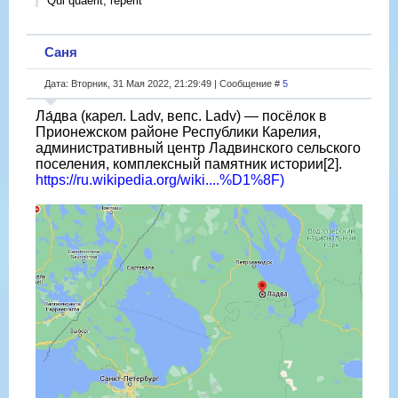
Qui quaerit, reperit
Саня
Дата: Вторник, 31 Мая 2022, 21:29:49 | Сообщение #
5
Ла́два (карел. Ladv, вепс. Ladv) — посёлок в
Прионежском районе Республики Карелия,
административный центр Ладвинского сельского
поселения, комплексный памятник истории[2].
https://ru.wikipedia.org/wiki....%D1%8F)