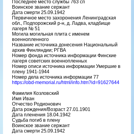
Последнее место службы 763 сп
Воинское звание сержант
Дата смерти 25.09.1942
Первичное место захоронения Ленинградская
обл., Подпорожский р-н, д. Ладва, кладбище
лагеря № 51
Могила могильная плита с именем
военнопленного
Название источника донесения Национальный
архив Финляндии; РГВА
Номер фонда источника информации Финские
лагеря советских военнопленных
Номер описи источника информации Умершие в
плену 1941-1944
Номер дела источника информации 77
https://obd-memorial.ru/html/info.htm?id=91627644
Фамилия Козловский
Имя Иван
Отчество Родионович
Дата рождения/Возраст 27.01.1901
Дата пленения 18.04.1942
Судьба погиб в плену
Воинское звание сержант
Дата смерти 25.09.1942