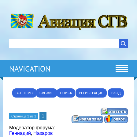
NAVIGATION
ВСЕ ТЕМЫ
СВЕЖИЕ
ПОИСК
РЕГИСТРАЦИЯ
ВХОД
1
Страница
1
из
1
Модератор форума:
Геннадий
,
Назаров