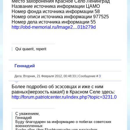
Место захоронения Красное Село Ленинград
Название источника информации ЦАМО
Номер фонда источника информации 58
Номер описи источника информации 977525
Номер дела источника информации 55
http://obd-memorial.ru/Image2....01b279d
Qui quaerit, reperit
Геннадий
Дата: Вторник, 21 Февраля 2012, 00:48:33 | Сообщение #
3
Более подробно об эсэсовцах и иже с ним
равных(мерзость какая!) в Красном Селе здесь:
http://forum.patriotcenter.ru/index.php?topic=3231.0
С уважением,
Геннадий
Буду благодарен за информацию о побегах советских
военнопленных
Suche alles über Fluchtversuche von russischen