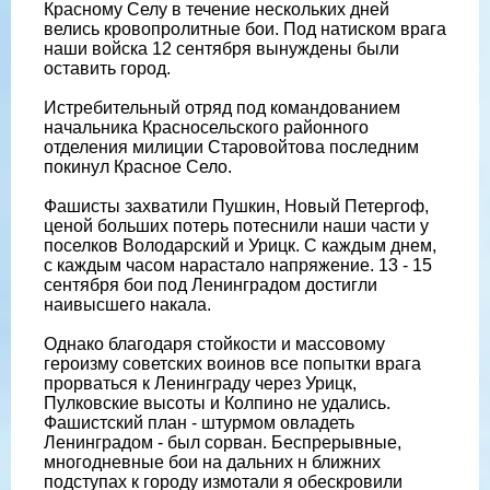
Красному Селу в течение нескольких дней
велись кровопролитные бои. Под натиском врага
наши войска 12 сентября вынуждены были
оставить город.
Истребительный отряд под командованием
начальника Красносельского районного
отделения милиции Старовойтова последним
покинул Красное Село.
Фашисты захватили Пушкин, Новый Петергоф,
ценой больших потерь потеснили наши части у
поселков Володарский и Урицк. С каждым днем,
с каждым часом нарастало напряжение. 13 - 15
сентября бои под Ленинградом достигли
наивысшего накала.
Однако благодаря стойкости и массовому
героизму советских воинов все попытки врага
прорваться к Ленинграду через Урицк,
Пулковские высоты и Колпино не удались.
Фашистский план - штурмом овладеть
Ленинградом - был сорван. Беспрерывные,
многодневные бои на дальних н ближних
подступах к городу измотали я обескровили