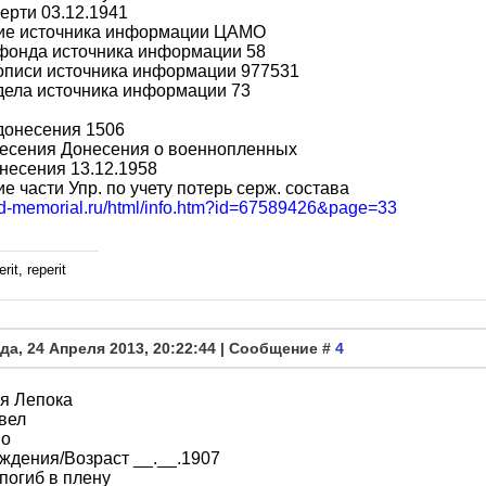
ерти 03.12.1941
ие источника информации ЦАМО
фонда источника информации 58
описи источника информации 977531
дела источника информации 73
донесения 1506
несения Донесения о военнопленных
несения 13.12.1958
е части Упр. по учету потерь серж. состава
obd-memorial.ru/html/info.htm?id=67589426&page=33
rit, reperit
да, 24 Апреля 2013, 20:22:44 | Сообщение #
4
я Лепока
вел
во
ждения/Возраст __.__.1907
погиб в плену