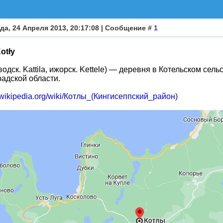
да, 24 Апреля 2013, 20:17:08 | Сообщение #
1
otły
(водск. Kattila, ижорск. Kettele) — деревня в Котельском се
адской области.
ru.wikipedia.org/wiki/Котлы_(Кингисеппский_район)