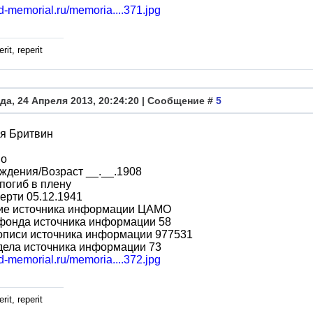
bd-memorial.ru/memoria....371.jpg
rit, reperit
да, 24 Апреля 2013, 20:24:20 | Сообщение #
5
я Бритвин
во
ждения/Возраст __.__.1908
погиб в плену
ерти 05.12.1941
ие источника информации ЦАМО
фонда источника информации 58
описи источника информации 977531
дела источника информации 73
bd-memorial.ru/memoria....372.jpg
rit, reperit