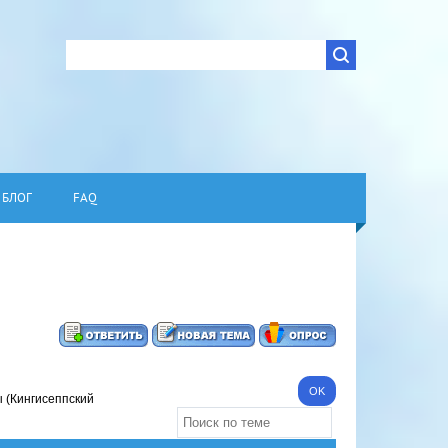
БЛОГ
FAQ
ы (Кингисеппский