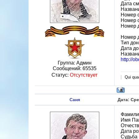
Дата см
Назван
Номер 
Номер 
Номер 
Номер 
Тип до
Дата до
Названи
http://
Группа: Админ
Сообщений:
65535
Статус:
Отсутствует
Qui quae
Саня
Дата: Сре
Фамили
Имя Па
Отчест
Дата ро
Судьба 