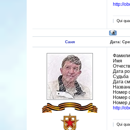
http://o
Qui quae
Саня
Дата: Сре
Фамили
Имя
Отчест
Дата ро
Судьба 
Дата см
Назван
Номер 
Номер 
Номер 
http://o
Qui quae