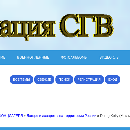
ШИЕ
ВОЕННОПЛЕННЫЕ
ФОТОАЛЬБОМЫ
ВИДЕО СГВ
ВСЕ ТЕМЫ
СВЕЖИЕ
ПОИСК
РЕГИСТРАЦИЯ
ВХОД
 КОНЦЛАГЕРЯ
»
Лагеря и лазареты на территории России
»
Dulag Kotły
(Котл