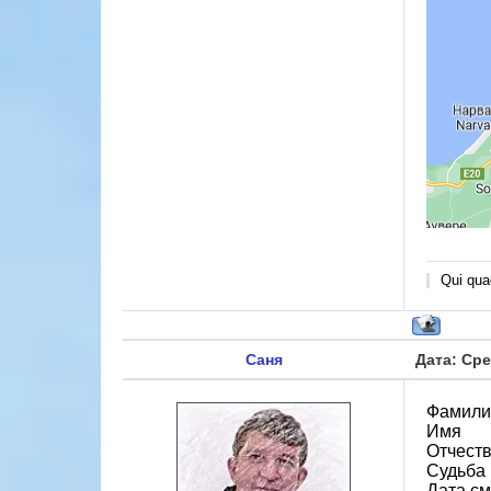
Qui quae
Саня
Дата: Сре
Фамили
Имя
Отчест
Судьба 
Дата см