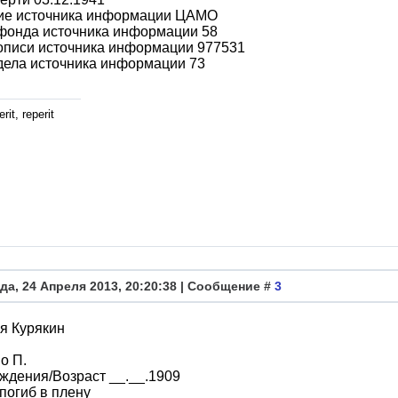
ие источника информации ЦАМО
фонда источника информации 58
описи источника информации 977531
дела источника информации 73
rit, reperit
да, 24 Апреля 2013, 20:20:38 | Сообщение #
3
я Курякин
о П.
ждения/Возраст __.__.1909
погиб в плену