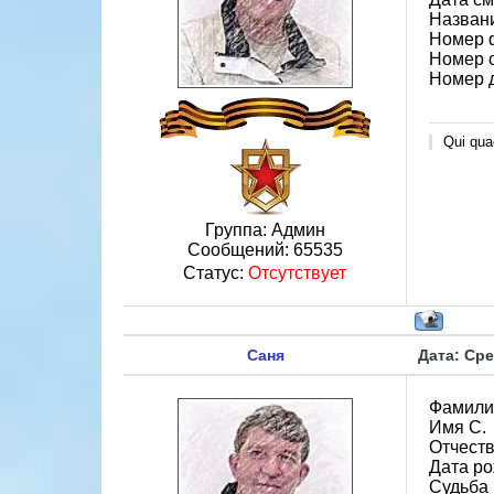
Назван
Номер 
Номер 
Номер 
Qui quae
Группа: Админ
Сообщений:
65535
Статус:
Отсутствует
Саня
Дата: Сре
Фамили
Имя С.
Отчеств
Дата ро
Судьба 