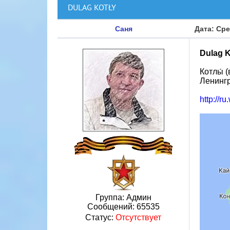
DULAG KOTŁY
Саня
Дата: Сре
Dulag K
Котлы́ 
Ленингр
http://
Группа: Админ
Сообщений:
65535
Статус:
Отсутствует