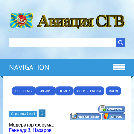
NAVIGATION
ВСЕ ТЕМЫ
СВЕЖИЕ
ПОИСК
РЕГИСТРАЦИЯ
ВХОД
1
Страница
1
из
1
Модератор форума:
Геннадий
,
Назаров