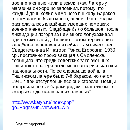
военнопленные жили в землянках. Лагерь у
магазина он хорошо запомнил, потому что
каждый день ходил мимо него в школу. Бараков
в этом лагере было много, более 10 шт. Рядом
располагалось кладбище умерших немецких
военнопленных. Кладбище было большое, после
ликвидации лагеря за ним много лет ухаживал
один из жителей д. Тишино. Потом территорию
кладбища перепахали и сейчас там ничего нет. ...
Свидетельница Игнатова Раиса Егоровна, 1930
г.р., постоянно проживающая в Смоленске,
сообщила, что среди советских заключенных
Тишинского лагеря было много людей азиатской
национальности. По её словам, до войны в
Тишинском лагере было 7-8 бараков, но летом
1941 г. при отступлении все они сгорели. Немцы
построили новые бараки рядом с магазином, в
которых содержали наших пленных".
http://www.katyn.ru/index.php?
go=Pages&in=view&id=735
Будьте здоровы!