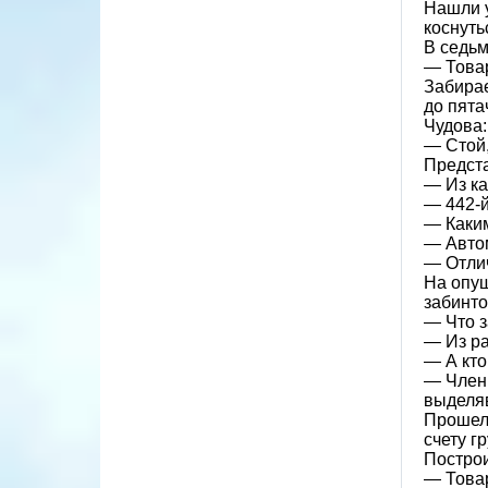
Нашли у
коснуть
В седьм
— Товар
Забирае
до пята
Чудова:
— Стой,
Предста
— Из ка
— 442-й
— Каки
— Автом
— Отлич
На опуш
забинто
— Что з
— Из ра
— А кто
— Член 
выделяв
Прошел 
счету г
Построи
— Товар