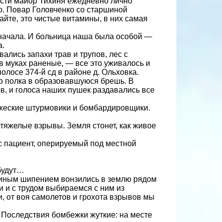
асти майор Тихиня ежедневно лично
о. Повар Головченко со старшиной
айте, это чистые витамины, в них самая
 начала. И больница наша была особой —
а.
ались запахи трав и трупов, лес с
в муках раненые, — все это уживалось и
лосе 374-й сд в районе д. Ольховка.
о полка в образовавшуюся брешь. В
ов, и голоса наших пушек раздавались все
ражеские штурмовики и бомбардировщики.
яжелые взрывы. Земля стонет, как живое
ас пациент, оперируемый под местной
 будут…
меиным шипением вонзились в землю рядом
 и с трудом выбираемся с ним из
, от воя самолетов и грохота взрывов мы
 Последствия бомбежки жуткие: на месте