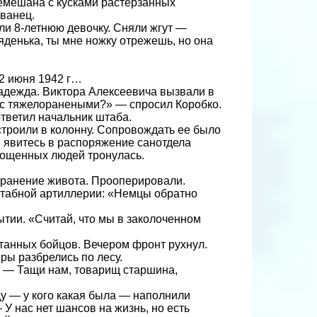
ремешана с кусками растерзанных
Иванец.
ли 8-летнюю девочку. Сняли жгут —
яденька, ты мне ножку отрежешь, но она
 2 июня 1942 г…
надежда. Виктора Алексеевича вызвали в
ь с тяжелоранеными?» — спросил Коробко.
ответил начальник штаба.
строили в колонну. Сопровождать ее было
 явитесь в распоряжение санотдела
тощенных людей тронулась.
 ранение живота. Прооперировали.
штабной артиллерии: «Немцы обратно
тии. «Считай, что мы в заколоченном
отанных бойцов. Вечером фронт рухнул.
ры разбрелись по лесу.
ч. — Тащи нам, товарищ старшина,
ду — у кого какая была — наполнили
У нас нет шансов на жизнь, но есть