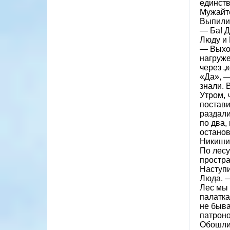
единств
Мужайт
Выпили.
— Ба! Д
Люду и 
— Выход
нагруже
через „
«Да», —
знали. 
Утром, 
постави
раздали
по два,
останов
Никиши
По лесу
простр
Наступи
Люда. 
Лес мы 
палатка
не быва
патроно
Обошли