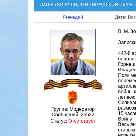
ЛАГЕРЬ КИРИШИ, ЛЕНИНГРАДСКОЙ ОБЛАС
Геннадий
Дата: Вос
В. М. З
Записки
442-й а
пополне
Горнешн
Владими
Полк ме
перемес
артилле
войны к
летнюю
Селиван
размозж
Группа: Модератор
15 часо
Сообщений:
26522
Война!
Статус:
Отсутствует
Весь ян
старым 
испытыв