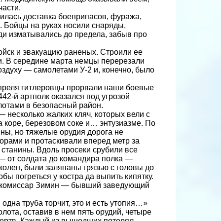
части.
шилась доставка боеприпасов, фуража,
. Бойцы на руках носили снаряды,
ди изматывались до предела, забыв про
ойск и эвакуацию раненых. Строили ее
. В середине марта немцы перерезали
здуху — самолетами У-2 и, конечно, было
апреля гитлеровцы прорвали наши боевые
442-й артполк оказался под угрозой
отами в безопасный район.
 несколько жалких кляч, которых вели с
а коре, березовом соке и… энтузиазме. По
ны, но тяжелые орудия дорога не
орами и протаскивали вперед метр за
 станины. Вдоль просеки срубили все
 — от солдата до командира полка —
колен, были заляпаны грязью с головы до
обы погреться у костра да выпить кипятку.
й комиссар Зимин — бывший заведующий
одна труба торчит, это и есть утопия…»
олота, оставив в нем пять орудий, четыре
 жертв. Каждый из вышедших потерял