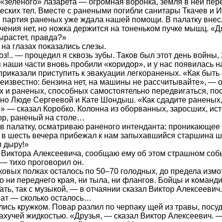
«зеленого» лазарета — огромная воронка, земля в ней пе
еских тел. Вместе с ранеными погибли санитары Ткачев и 
 партия раненых уже ждала нашей помощи. В палатку внес
чения нет, но ножка держится на тоненьком пучке мышц. «Д
ырастет, правда?»
на глазах показались слезы.
з!.. — процедил я сквозь зубы. Таков был этот день войны,
 наши части вновь пробили «коридор», и у нас появилась 
приказали приступить к эвакуации легкораненых. «Как быт
еизвестно: бензина нет, на машины не рассчитывайте», — 
 и раненых, способных самостоятельно передвигаться, по
но Люде Сергеевой и Кате Шондыш. «Как сдадите раненых,
» — сказал Коробко. Колонна из оборванных, заросших, ис
ор, раненый на столе…
в палатку, осматриваю раненого интенданта: проникающее
 в шесть вечера прибежал к нам запыхавшийся старшина 
 дыру!»
Виктора Алексеевича, сообщаю ему об этом страшном собы
 — тихо проговорил он.
ковых полках осталось по 50–70 голодных, до предела изм
о ни переднего края, ни тыла, ни флангов. Бойцы и команди
ть, так с музыкой, — в отчаянии сказал Виктор Алексееви
ат — сколько осталось…
лись кружком. Повар разлил по черпаку щей из травы, посу
ахучей жидкостью. «Друзья, — сказал Виктор Алексеевич. — 