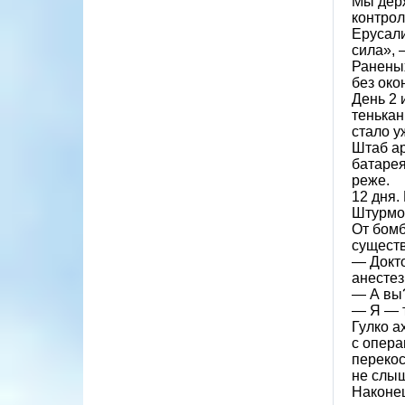
Мы держ
контрол
Ерусали
сила»,
Раненых
без око
День 2 
тенькан
стало у
Штаб ар
батарея
реже.
12 дня.
Штурмов
От бомб
существ
— Докто
анестез
— А вы
— Я — т
Гулко а
с опера
перекос
не слыш
Наконец