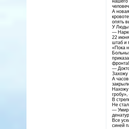
нашего 
человеч
А новая
кровоте
опять в
У Люды 
— Нарко
22 июня
штаб и 
«Пока н
Больных
приказа
фронта!
— Докт
Захожу 
А часов
закрыли
Нахожу 
гробу»,
В стрел
Не стал
— Умира
денатур
Все усе
синей п