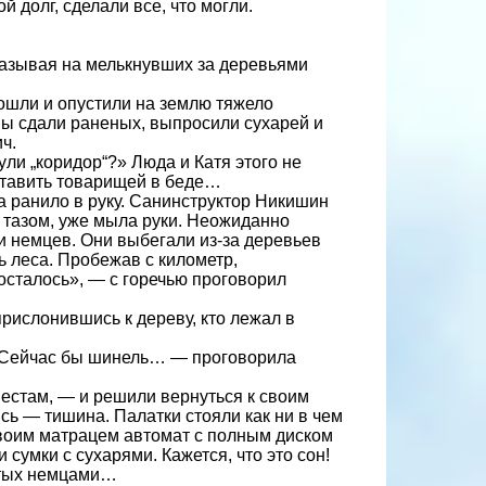
долг, сделали все, что могли.
казывая на мелькнувших за деревьями
ошли и опустили на землю тяжело
 вы сдали раненых, выпросили сухарей и
ч.
ули „коридор“?» Люда и Катя этого не
ставить товарищей в беде…
а ранило в руку. Санинструктор Никишин
 тазом, уже мыла руки. Неожиданно
и немцев. Они выбегали из-за деревьев
бь леса. Пробежав с километр,
осталось», — с горечью проговорил
 прислонившись к дереву, кто лежал в
 «Сейчас бы шинель… — проговорила
местам, — и решили вернуться к своим
сь — тишина. Палатки стояли как ни в чем
воим матрацем автомат с полным диском
сумки с сухарями. Кажется, что это сон!
итых немцами…