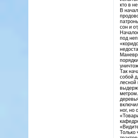
кто в н
В начал
продово
патроны
сон и о
Началос
под не
«коридо
недост
Маневре
порядки
уничтож
Так нач
собой д
лесной 
выдержи
метром.
деревья
включил
ног, но
«Товар
кафедро
«Видите
Только 
трактор