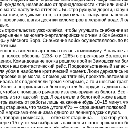
ей нуждался, независимо от принадлежности к той или иной 
е марта наступила оттепель. Быстро рухнули дороги, нару
льствия, медикаментов, затормозилась эвакуация раненых
, провизию, шагая десятки километров в ледяной воде. Лю
тдых.
ь строительство узкоколейки, чтобы улучшить снабжение в
прерывным минометно-артиллерийским огнем и бомбежками
р» у Мясного Бора. Снабжение войск осуществлялось по во
аточным.
нность тяжелого артполка свелась к минимуму. В начале 
 в полосе обороны 1238-го и 1265-го стрелковых Волков, и 
ения. Командование полка решило пройти Замошскими бол
ался наш фантастический рейс. Продовольственный запас —
ля убоя в наиболее критический момент. Люди держались н
просеке еще могли, с помощью тягачей, проехать автомаши
вала. Их подцепляли тремя-четырьмя, а то и шестью тракт
 Колеса погружались в болотную хлябь, орудия садились на
, чтобы с помощью рычагов извлечь орудия из болота. Все
ись в этот адский труд. Люди вязли в болотной жиже выше 
 отрывались от работы лишь на какие-нибудь 10–15 минут, чт
ищ старшина, что такое „утопия“?» — спрашивает полково
й марксизма-ленинизма одного из ленинградских вузов.
, товарищ комиссар, — отвечает старшина. — Трактор утоп, 
через 15 суток мы выбрались наконец из этого проклятого б
а, несколько автомашин. Не обошлось и без человеческих