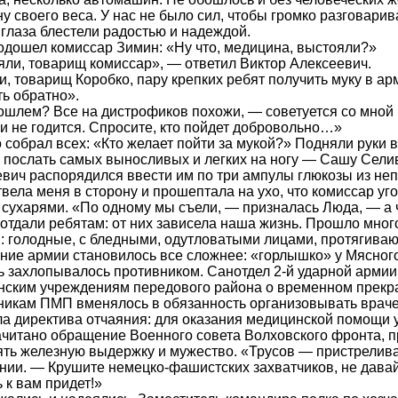
у своего веса. У нас не было сил, чтобы громко разговарива
 глаза блестели радостью и надеждой.
одошел комиссар Зимин: «Ну что, медицина, выстояли?»
ли, товарищ комиссар», — ответил Виктор Алексеевич.
, товарищ Коробко, пару крепких ребят получить муку в ар
ь обратно».
ошлем? Все на дистрофиков похожи, — советуется со мной 
и не годится. Спросите, кто пойдет добровольно…»
 собрал всех: «Кто желает пойти за мукой?» Подняли руки вс
послать самых выносливых и легких на ногу — Сашу Сели
вич распорядился ввести им по три ампулы глюкозы из неп
вела меня в сторону и прошептала на ухо, что комиссар у
сухарями. «По одному мы съели, — призналась Люда, — а 
отдали ребятам: от них зависела наша жизнь. Прошло много 
: голодные, с бледными, одутловатыми лицами, протягив
ие армии становилось все сложнее: «горлышко» у Мясног
ь захлопывалось противником. Санотдел 2-й ударной армии
нским учреждениям передового района о временном прек
никам ПМП вменялось в обязанность организовывать врач
а директива отчаяния: для оказания медицинской помощи у 
читано обращение Военного совета Волховского фронта, 
ть железную выдержку и мужество. «Трусов — пристрелива
ии. — Крушите немецко-фашистских захватчиков, не давайт
к вам придет!»