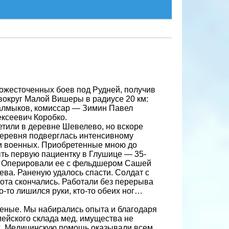
 ожесточенных боев под Рудней, получив
вокруг Малой Вишеры в радиусе 20 км:
 Калмыков, комиссар — Зимин Павел
ексеевич Коробко.
етили в деревне Шевелево, но вскоре
деревня подверглась интенсивному
 и военных. Приобретенные мною до
ыть первую пациентку в Глушице — 35-
е. Оперировали ее с фельдшером Сашей
ва. Раненую удалось спасти. Солдат с
ота скончались. Работали без перерыва
о-то лишился руки, кто-то обеих ног…
еные. Мы набирались опыта и благодаря
ейского склада мед. имущества не
х. Медицинскую помощь оказывали всем,