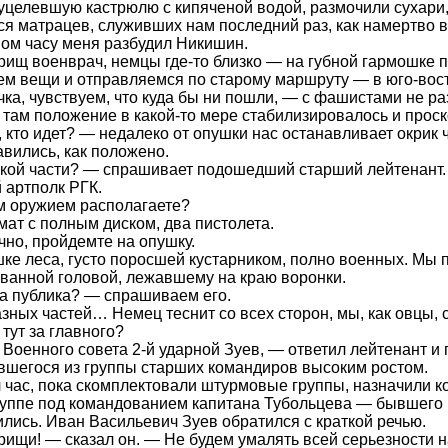
целевшую кастрюлю с кипяченой водой, размочили сухари,
ся матрацев, служивших нам последний раз, как намертво 
ом часу меня разбудил Никишин.
ищ военврач, немцы где-то близко — на губной гармошке
м вещи и отправляемся по старому маршруту — в юго-вос
чка, чувствуем, что куда бы ни пошли, — с фашистами не р
 там положение в какой-то мере стабилизировалось и проско
 кто идет? — недалеко от опушки нас останавливает окрик 
вились, как положено.
кой части? — спрашивает подошедший старший лейтенант.
 артполк РГК.
м оружием располагаете?
ат с полным диском, два пистолета.
но, пройдемте на опушку.
ке леса, густо поросшей кустарником, полно военных. Мы 
ванной головой, лежавшему на краю воронки.
а публика? — спрашиваем его.
зных частей… Немец теснит со всех сторон, мы, как овцы, с
 тут за главного?
Военного совета 2-й ударной Зуев, — ответил лейтенант и 
шегося из группы старших командиров высоким ростом.
час, пока скомплектовали штурмовые группы, назначили к
руппе под командованием капитана Тубольцева — бывшего к
лись. Иван Васильевич Зуев обратился с краткой речью.
ищи! — сказал он. — Не будем умалять всей серьезности 