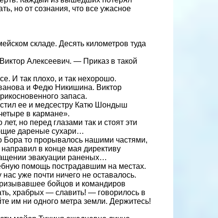
ть, но от сознания, что все ужасное
мейском складе. Десять километров туда
Виктор Алексеевич. — Приказ в такой
е. И так плохо, и так нехорошо.
ванова и Федю Никишина. Виктор
рикосновенного запаса.
гостил ее и медсестру Катю Шондыш
четыре в кармане».
лет, но перед глазами так и стоят эти
ающие дареные сухари…
о Бора то прорывалось нашими частями,
 направил в конце мая директиву
ращении эвакуации раненых…
ебную помощь пострадавшим на местах.
нас уже почти ничего не оставалось.
призывавшее бойцов и командиров
ть, храбрых — славить! — говорилось в
е им ни одного метра земли. Держитесь!