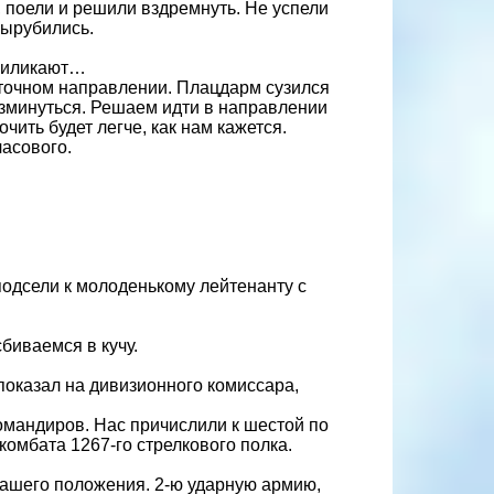
 поели и решили вздремнуть. Не успели
вырубились.
 пиликают…
точном направлении. Плацдарм сузился
азминуться. Решаем идти в направлении
чить будет легче, как нам кажется.
часового.
подсели к молоденькому лейтенанту с
биваемся в кучу.
показал на дивизионного комиссара,
омандиров. Нас причислили к шестой по
омбата 1267-го стрелкового полка.
нашего положения. 2-ю ударную армию,