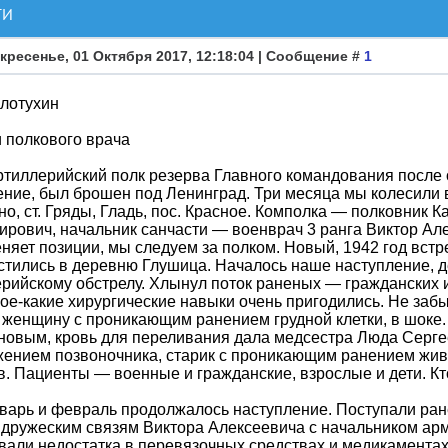
ТИ
кресенье, 01 Октября 2017, 12:18:04 | Сообщение #
1
олотухин
 полкового врача
ртиллерийский полк резерва Главного командования после
ние, был брошен под Ленинград. Три месяца мы колесили 
о, ст. Гряды, Гладь, пос. Красное. Комполка — полковник
рович, начальник санчасти — военврач 3 ранга Виктор Ал
няет позиции, мы следуем за полком. Новый, 1942 год встр
тились в деревню Глушица. Началось наше наступление, 
рийскому обстрелу. Хлынул поток раненых — гражданских
ое-какие хирургические навыки очень пригодились. Не заб
 женщину с проникающим ранением грудной клетки, в шок
овым, кровь для переливания дала медсестра Люда Сергее
ением позвоночника, старик с проникающим ранением жив
в. Пациенты — военные и гражданские, взрослые и дети. Кт
варь и февраль продолжалось наступление. Поступали ран
дружеским связям Виктора Алексеевича с начальником арм
али недостатка в перевязочных средствах и медикамента