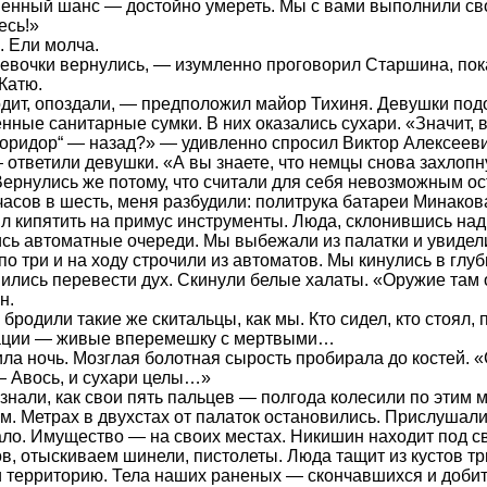
енный шанс — достойно умереть. Мы с вами выполнили свой 
есь!»
 Ели молча.
евочки вернулись, — изумленно проговорил Старшина, по
Катю.
ит, опоздали, — предположил майор Тихиня. Девушки под
нные санитарные сумки. В них оказались сухари. «Значит,
коридор“ — назад?» — удивленно спросил Виктор Алексееви
 ответили девушки. «А вы знаете, что немцы снова захлопн
Вернулись же потому, что считали для себя невозможным о
часов в шесть, меня разбудили: политрука батареи Минаков
л кипятить на примус инструменты. Люда, склонившись над
сь автоматные очереди. Мы выбежали из палатки и увидел
 по три и на ходу строчили из автоматов. Мы кинулись в глу
ились перевести дух. Скинули белые халаты. «Оружие там 
н.
 бродили такие же скитальцы, как мы. Кто сидел, кто стоял,
ации — живые вперемешку с мертвыми…
ла ночь. Мозглая болотная сырость пробирала до костей.
— Авось, и сухари целы…»
знали, как свои пять пальцев — полгода колесили по этим 
м. Метрах в двухстах от палаток остановились. Прислушали
ло. Имущество — на своих местах. Никишин находит под с
в, отыскиваем шинели, пистолеты. Люда тащит из кустов три 
 территорию. Тела наших раненых — скончавшихся и доб