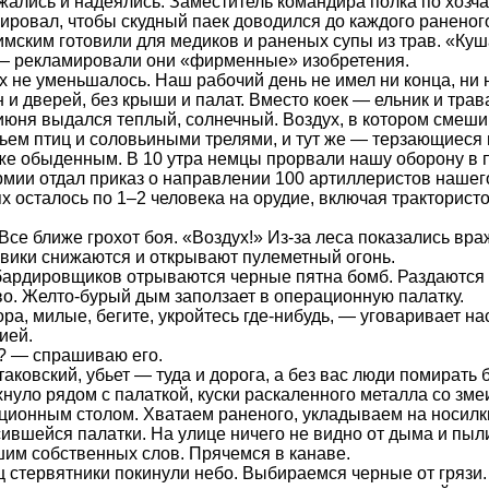
ались и надеялись. Заместитель командира полка по хозч
ировал, чтобы скудный паек доводился до каждого раненог
мским готовили для медиков и раненых супы из трав. «Куш
 — рекламировали они «фирменные» изобретения.
 не уменьшалось. Наш рабочий день не имел ни конца, ни
н и дверей, без крыши и палат. Вместо коек — ельник и трав
июня выдался теплый, солнечный. Воздух, в котором смешив
ьем птиц и соловьиными трелями, и тут же — терзающиеся 
же обыденным. В 10 утра немцы прорвали нашу оборону в по
мии отдал приказ о направлении 100 артиллеристов нашег
х осталось по 1–2 человека на орудие, включая тракторист
 Все ближе грохот боя. «Воздух!» Из-за леса показались в
ики снижаются и открывают пулеметный огонь.
ардировщиков отрываются черные пятна бомб. Раздаются т
о. Желто-бурый дым заползает в операционную палатку.
ра, милые, бегите, укройтесь где-нибудь, — уговаривает н
ией.
? — спрашиваю его.
аковский, убьет — туда и дорога, а без вас люди помирать
хнуло рядом с палаткой, куски раскаленного металла со з
ционным столом. Хватаем раненого, укладываем на носилки
ившейся палатки. На улице ничего не видно от дыма и пыли
им собственных слов. Прячемся в канаве.
 стервятники покинули небо. Выбираемся черные от грязи.