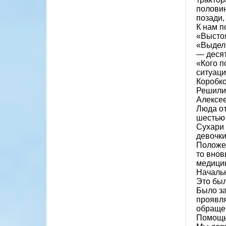
половин
позади,
К нам п
«Выстоя
«Выдели
— десят
«Кого п
ситуаци
Коробко
Решили 
Алексее
Люда от
шестью 
Сухари 
девочки
Положен
то внов
медици
Началь
Это был
Было за
проявля
обращен
Помощь 