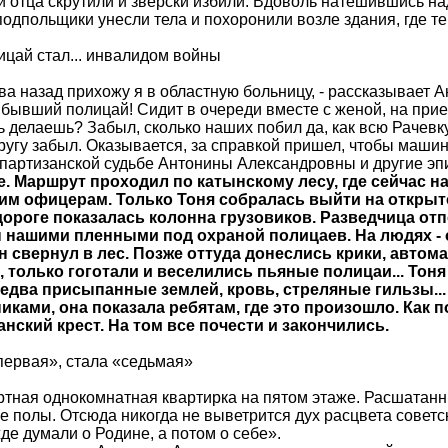
 отца скрутили и зверски избили. Вдоволь натешившись на
одпольщики унесли тела и похоронили возле здания, где т
ицай стал... инвалидом войны
два назад прихожу я в областную больницу, - рассказывает 
 бывший полицай! Сидит в очереди вместе с женой, на прие
ь делаешь? Забыл, сколько наших побил да, как всю Рачевк
ругу забыл. Оказывается, за справкой пришел, чтобы машин
партизанской судьбе Антонины Александровны и другие э
е. Маршрут проходил по катынскому лесу, где сейчас
им офицерам. Только Тоня собралась выйти на открыто
 дороге показалась колонна грузовиков. Разведчица о
 нашими пленными под охраной полицаев. На людях - 
н свернул в лес. Позже оттуда донеслись крики, автом
, только гоготали и веселились пьяные полицаи... Тоня
 едва присыпанные землей, кровь, стреляные гильзы... 
иками, она показала ребятам, где это произошло. Как п
анский крест. На том все почести и закончились.
ервая», стала «седьмая»
тная однокомнатная квартирка на пятом этаже. Расшатанн
 полы. Отсюда никогда не выветрится дух расцвета советск
де думали о Родине, а потом о себе».