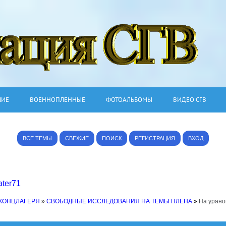
ШИЕ
ВОЕННОПЛЕННЫЕ
ФОТОАЛЬБОМЫ
ВИДЕО СГВ
ВСЕ ТЕМЫ
СВЕЖИЕ
ПОИСК
РЕГИСТРАЦИЯ
ВХОД
ter71
 КОНЦЛАГЕРЯ
»
СВОБОДНЫЕ ИССЛЕДОВАНИЯ НА ТЕМЫ ПЛЕНА
»
На урано