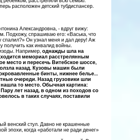
д ребенком, расстреляли всю семью.
еперь расположен детский тубдиспансер.
Антонина Александровна, - вдруг вижу:
м. Подхожу, спрашиваю его: «Васька, что
у спалил?» Он узнал меня и дал деру! Аж
у получить как инвалид войны.
пизоды. Например,
однажды шла на
 находится мемориал расстрелянным
е место и пересечь Витебское шоссе,
тползла назад. Кузовы машин были
окровавленные бинты, нижнее белье...
атные очереди. Назад грузовики шли
 нашла то место. Обычная картина:
Пару лет назад, в одном из походов со
овелось в таких случаях, поставили
ый венский стул. Давно не крашенные
ой эпохи, когда «работали не ради денег»