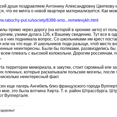
сей души поздравляем Антонину Александровну Цветкову и
я, что ее мечта о новой квартире материализуется. Как мож
ww.rabochy-put.ru/society/6386-smo...remetevykh.html
илы прямо через дорогу (на которой в хронике авто) от пол
рочим, узники дулага 126, к Вашему сведению. Тут все в оди
а о них поднимала вопрос. Со школьниками им крест постав
 или на что еще. И школьников поди разыщи, чтоб место в
енные неинтересны. Были бы поляками, раззвизделись бы д
всем плевать с высокой колокольни. Дорогим россиянам, п
.
На территории мемориала, в закутке, стоит скромный еле з
их пленных, которые раскапывали польские могилы, после 
нисколько неинтересный факт.
ен еще лагерь Ангибель близ французского города Вуппер
 мне, это была вотчина Хирта. Т. е. район Штрассбурга. Штр
от Вупперталя.
 здоровы!