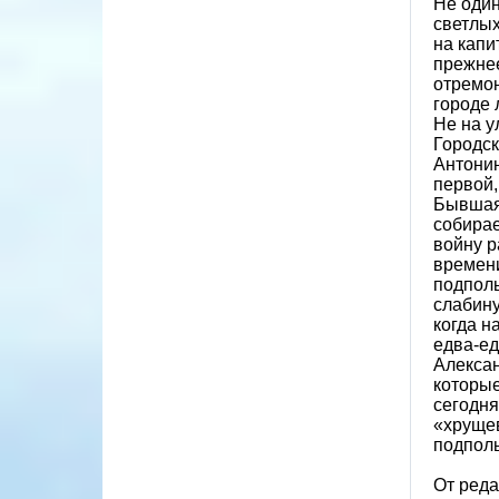
Не один
светлых
на капи
прежнее
отремон
городе 
Не на у
Городск
Антонин
первой,
Бывшая 
собирае
войну р
времени
подполь
слабину
когда н
едва-ед
Алексан
которые
сегодня
«хрущев
подпол
От ред