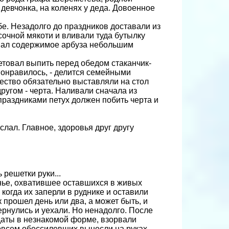
девчонка, на коленях у деда. Довоенное
е. Незадолго до праздников доставали из
сочной мякоти и вливали туда бутылку
вал содержимое арбуза небольшим
ветовал выпить перед обедом стаканчик-
 понравилось, - делится семейными
ество обязательно выставляли на стол
другом - черта. Наливали сначала из
 праздниками петух должен побить черта и
слал. Главное, здоровья друг другу
 решетки руки...
нье, охватившее оставшихся в живых
 когда их заперли в руднике и оставили
к прошел день или два, а может быть, и
ернулись и уехали. Но ненадолго. После
даты в незнакомой форме, взорвали
овсем обессилевших вынесли на руках.