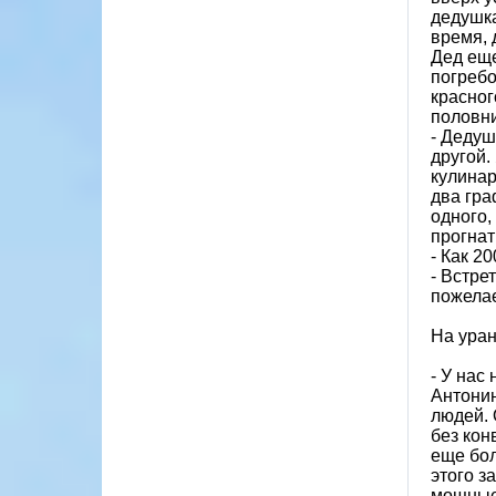
дедушка
время, 
Дед еще
погребо
красно
половни
- Дедуш
другой.
кулинар
два гра
одного,
прогнат
- Как 2
- Встре
пожелае
На уран
- У нас
Антонин
людей. 
без кон
еще бол
этого з
мощные 