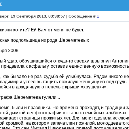
ЕЕ
верг, 19 Сентября 2013, 03:38:57 | Сообщение #
1
жизни хотите? Ей Вам от меня не будет.
ская подпольщица из рода Шереметевых
бря 2008
й удар, обрушившийся откуда-то сверху, швырнул Антони
 придавила к асфальту, оставив единственную возможность
, как бывало не раз, судьба ей улыбнулась. Рядом никого н
ладимир и успел вытащить пожилую женщину из-под груды 
ейся в дождливую оттепель с крыши «хрущевки».
 графа Шереметева гуляли...
емя, были и праздники. Но времена проходят, и традиции 
той дымкой лет фотографии в старых семейных альбомах.
ачивает страницы прожитых лет. Для меня сделала исключе
ой кромкой, на котором запечатлен пожилой, молодцеватог
сами. Это сам Михаил Николаевич, прямой потомок велико