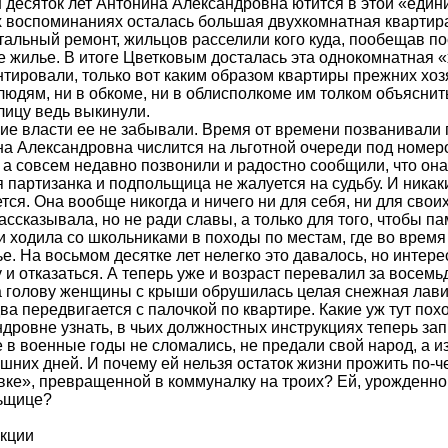
 десяток лет Антонина Александровна ютится в этой «едини
 воспоминаниях осталась большая двухкомнатная квартира 
тальный ремонт, жильцов расселили кого куда, пообещав п
 жилье. В итоге Цветковым досталась эта однокомнатная 
тировали, только вот каким образом квартиры прежних хоз
людям, ни в обкоме, ни в облисполкоме им толком объяснить
лицу ведь выкинули.
ие власти ее не забывали. Время от времени позванивали 
а Александровна числится на льготной очереди под номеро
 а совсем недавно позвонили и радостно сообщили, что она.
партизанка и подпольщица не жалуется на судьбу. И никаки
тся. Она вообще никогда и ничего ни для себя, ни для свои
ассказывала, но не ради славы, а только для того, чтобы па
 ходила со школьниками в походы по местам, где во врем
е. На восьмом десятке лет нелегко это давалось, но интерес
 и отказаться. А теперь уже и возраст перевалил за восемь
а голову женщины с крыши обрушилась целая снежная лавин
ва передвигается с палочкой по квартире. Какие уж тут пох
дровне узнать, в чьих должностных инструкциях теперь за
 в военные годы не сломались, не предали свой народ, а 
шних дней. И почему ей нельзя остаток жизни прожить по-ч
ке», превращенной в коммуналку на троих? Ей, урожденн
ьщице?
акции