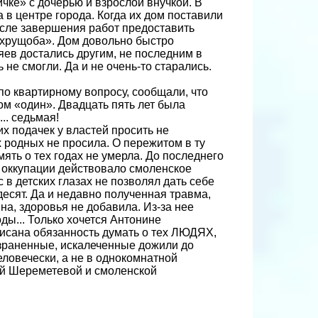
чке» с дочерью и взрослой внучкой. В
в центре города. Когда их дом поставили
осле завершения работ предоставить
«хрущоба». Дом довольно быстро
яев достались другим, не последним в
 не смогли. Да и не очень-то старались.
по квартирному вопросу, сообщали, что
м «один». Двадцать пять лет была
.. седьмая!
х подачек у властей просить не
х родных не просила. О пережитом в ту
мять о тех годах не умерла. До последнего
я оккупации действовало смоленское
 в детских глазах не позволял дать себе
десят. Да и недавно полученная травма,
а, здоровья не добавила. Из-за нее
оды... Только хочется Антонине
писана обязанность думать о тех ЛЮДЯХ,
израненные, искалеченные дожили до
еловечески, а не в однокомнатной
ой Шереметевой и смоленской