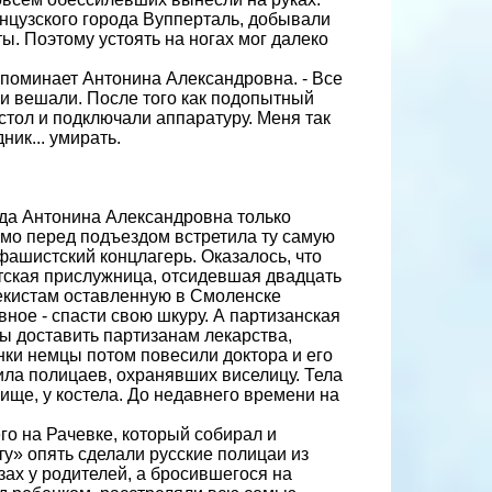
нцузского города Вупперталь, добывали
. Поэтому устоять на ногах мог далеко
вспоминает Антонина Александровна. - Все
 и вешали. После того как подопытный
стол и подключали аппаратуру. Меня так
ник... умирать.
гда Антонина Александровна только
ямо перед подъездом встретила ту самую
 фашистский концлагерь. Оказалось, что
тская прислужница, отсидевшая двадцать
чекистам оставленную в Смоленске
вное - спасти свою шкуру. А партизанская
бы доставить партизанам лекарства,
ки немцы потом повесили доктора и его
ла полицаев, охранявших виселицу. Тела
ище, у костела. До недавнего времени на
о на Рачевке, который собирал и
у» опять сделали русские полицаи из
ах у родителей, а бросившегося на