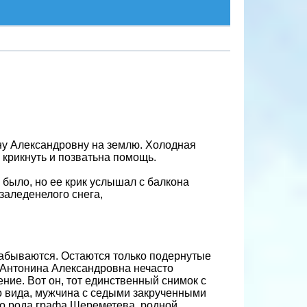
ну Александровну на землю. Холодная
 крикнуть и позватьна помощь.
е было, но ее крик услышал с балкона
заледенелого снега,
забываются. Остаются только подернутые
 Антонина Александровна нечасто
ние. Вот он, тот единственный снимок с
о вида, мужчина с седыми закрученными
го рода графа Шереметева, родной