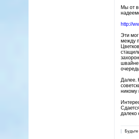
Мы от в
надеемс
http://w
Эти мог
между п
Цветков
стащили
захорон
швайне 
очередь
Далее. 
советск
никому 
Интерес
Сдается
далеко 
Будьте