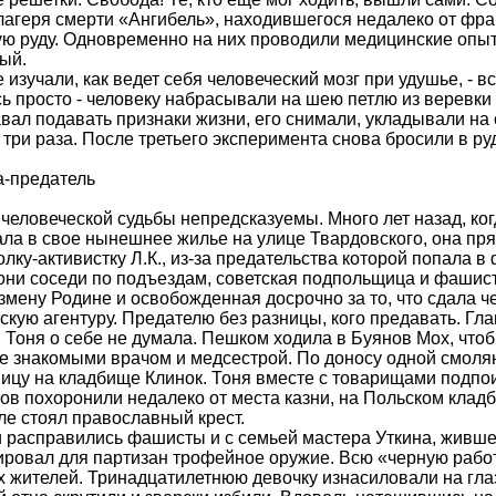
лагеря смерти «Ангибель», находившегося недалеко от фра
ю руду. Одновременно на них проводили медицинские опыты
ый.
е изучали, как ведет себя человеческий мозг при удушье, - 
ь просто - человеку набрасывали на шею петлю из веревки
вал подавать признаки жизни, его снимали, укладывали на 
три раза. После третьего эксперимента снова бросили в руд
а-предатель
 человеческой судьбы непредсказуемы. Много лет назад, ко
ла в свое нынешнее жилье на улице Твардовского, она пр
лку-активистку Л.К., из-за предательства которой попала в
они соседи по подъездам, советская подпольщица и фашис
измену Родине и освобожденная досрочно за то, что сдала 
кую агентуру. Предателю без разницы, кого предавать. Гла
 Тоня о себе не думала. Пешком ходила в Буянов Мох, что
 знакомыми врачом и медсестрой. По доносу одной смолян
цу на кладбище Клинок. Тоня вместе с товарищами подпои
ов похоронили недалеко от места казни, на Польском кладб
ле стоял православный крест.
 расправились фашисты и с семьей мастера Уткина, жившег
ровал для партизан трофейное оружие. Всю «черную работ
 жителей. Тринадцатилетнюю девочку изнасиловали на глаз