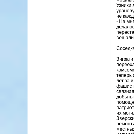
Узники 
уранову
не кажд
- На мн
делалос
переста
вешали 
Соседк
Зигзаги
перееха
комсомо
теперь 
лет за 
фашистс
связная
добытые
помощни
патриот
их моги
Зверски
ремонти
местных