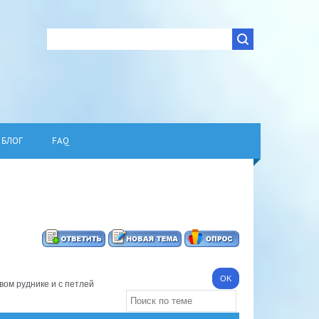
БЛОГ
FAQ
вом руднике и с петлей