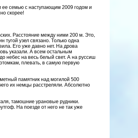
 ее семью с наступающим 2009 годом и
но скорее!
ьских. Расстояние между ними 200 м. Это,
н тугой узел связано. Только одна
ила. Его уже давно нет. На дрова
новь указали. А всем остальным
о небес на весь белый свет. А на руссиш
отомкам, плевать, в самую первую
аметный памятник над могилой 500
чего их немцы расстреляли. Абсолютно
таля, тамошние урановые рудники.
утгоф. На поезде от него не так уже