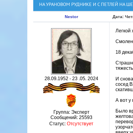
НА УРАНОВОМ РУДНИКЕ И С ПЕТЛЕЙ НА Ш
Nestor
Дата: Чет
Легкой 
Смолен
18 дека
Страшны
тяжесть
28.09.1952 - 23 .05. 2024
И снова
сосед В
скативш
А вот у
Было вр
Группа: Эксперт
желтова
Сообщений:
25593
перевор
Статус:
Отсутствует
узорчат
вверх у