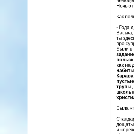
нелюдей
Ночью п
Как пол
- Года 
Васька,
ты здес
про суп
Были в 
задани
польск
как на
набиты
Карава
пустые
трупы,
школьн
христи
Была «п
Стандар
дощатые
и «преж