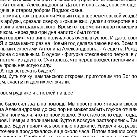
 Антонины Александровны. Да вот и она сама, совсем еще 
дача, в старом добром Подмосковье.
 помнил, как справляли Новый год в шереметевской усадьб
в арбузы, срезали сверху «крышечки», делали отверстия в 
го вина или шампанского. Время от времени повар помеши
чком. Через два-три дня напиток был готов.
ка говорил, что вино получалось очень вкусное. И даже со
 Я и сама как-то раз на Новый год делала такое вино. Всем
ными секретами Антонина Александровна. - А еще на Рожд
фина с хмельным. В одном - фигурка стеклянного петуха, в 
 потом - из другого. Считалось, что перед рождественскими
ь прочь нечистую силу.
009 год встречать будете?
тим, бутылочку шампанского откроем, приготовим что Бог по
м, счастья и долгих лет жизни.
овом руднике и с петлей на шее
 не было сил звать на помощь. Мы просто протягивали сквозь
а Александровна до сих пор не может забыть глухое отчая
Они понимали: что-то произошло. Это стало ясно еще тогда,
воя. Немцы и полицаи как будто в воздухе растворились. Та
ьше. Вдруг появились военные на джипе. Увидели их, разв
аточение продолжалось еще около часа. Потом пришли сол
решетки. Свобода! Те, кто еще мог ходить, вышли сами. С