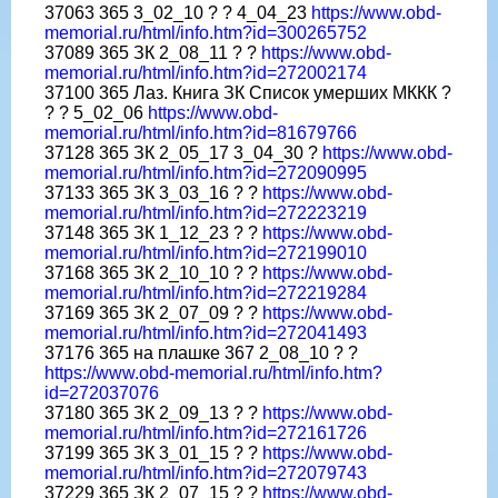
37063 365 3_02_10 ? ? 4_04_23
https://www.obd-
memorial.ru/html/info.htm?id=300265752
37089 365 ЗК 2_08_11 ? ?
https://www.obd-
memorial.ru/html/info.htm?id=272002174
37100 365 Лаз. Книга ЗК Список умерших МККК ?
? ? 5_02_06
https://www.obd-
memorial.ru/html/info.htm?id=81679766
37128 365 ЗК 2_05_17 3_04_30 ?
https://www.obd-
memorial.ru/html/info.htm?id=272090995
37133 365 ЗК 3_03_16 ? ?
https://www.obd-
memorial.ru/html/info.htm?id=272223219
37148 365 ЗК 1_12_23 ? ?
https://www.obd-
memorial.ru/html/info.htm?id=272199010
37168 365 ЗК 2_10_10 ? ?
https://www.obd-
memorial.ru/html/info.htm?id=272219284
37169 365 ЗК 2_07_09 ? ?
https://www.obd-
memorial.ru/html/info.htm?id=272041493
37176 365 на плашке 367 2_08_10 ? ?
https://www.obd-memorial.ru/html/info.htm?
id=272037076
37180 365 ЗК 2_09_13 ? ?
https://www.obd-
memorial.ru/html/info.htm?id=272161726
37199 365 ЗК 3_01_15 ? ?
https://www.obd-
memorial.ru/html/info.htm?id=272079743
37229 365 ЗК 2_07_15 ? ?
https://www.obd-