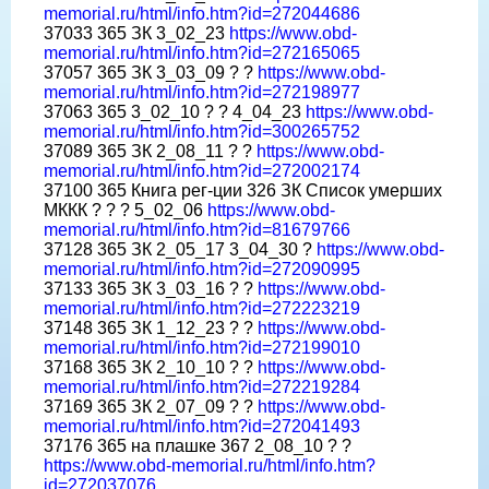
memorial.ru/html/info.htm?id=272044686
37033 365 ЗК 3_02_23
https://www.obd-
memorial.ru/html/info.htm?id=272165065
37057 365 ЗК 3_03_09 ? ?
https://www.obd-
memorial.ru/html/info.htm?id=272198977
37063 365 3_02_10 ? ? 4_04_23
https://www.obd-
memorial.ru/html/info.htm?id=300265752
37089 365 ЗК 2_08_11 ? ?
https://www.obd-
memorial.ru/html/info.htm?id=272002174
37100 365 Книга рег-ции 326 ЗК Список умерших
МККК ? ? ? 5_02_06
https://www.obd-
memorial.ru/html/info.htm?id=81679766
37128 365 ЗК 2_05_17 3_04_30 ?
https://www.obd-
memorial.ru/html/info.htm?id=272090995
37133 365 ЗК 3_03_16 ? ?
https://www.obd-
memorial.ru/html/info.htm?id=272223219
37148 365 ЗК 1_12_23 ? ?
https://www.obd-
memorial.ru/html/info.htm?id=272199010
37168 365 ЗК 2_10_10 ? ?
https://www.obd-
memorial.ru/html/info.htm?id=272219284
37169 365 ЗК 2_07_09 ? ?
https://www.obd-
memorial.ru/html/info.htm?id=272041493
37176 365 на плашке 367 2_08_10 ? ?
https://www.obd-memorial.ru/html/info.htm?
id=272037076