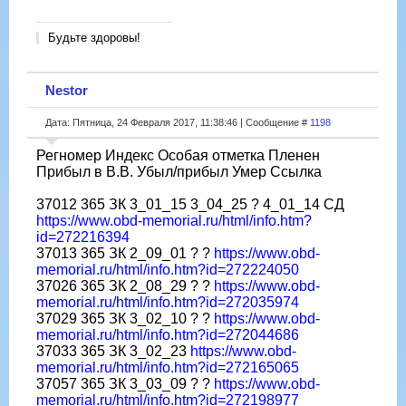
Будьте здоровы!
Nestor
Дата: Пятница, 24 Февраля 2017, 11:38:46 | Сообщение #
1198
Регномер Индекс Особая отметка Пленен
Прибыл в В.В. Убыл/прибыл Умер Ссылка
37012 365 ЗК 3_01_15 3_04_25 ? 4_01_14 СД
https://www.obd-memorial.ru/html/info.htm?
id=272216394
37013 365 ЗК 2_09_01 ? ?
https://www.obd-
memorial.ru/html/info.htm?id=272224050
37026 365 ЗК 2_08_29 ? ?
https://www.obd-
memorial.ru/html/info.htm?id=272035974
37029 365 ЗК 3_02_10 ? ?
https://www.obd-
memorial.ru/html/info.htm?id=272044686
37033 365 ЗК 3_02_23
https://www.obd-
memorial.ru/html/info.htm?id=272165065
37057 365 ЗК 3_03_09 ? ?
https://www.obd-
memorial.ru/html/info.htm?id=272198977