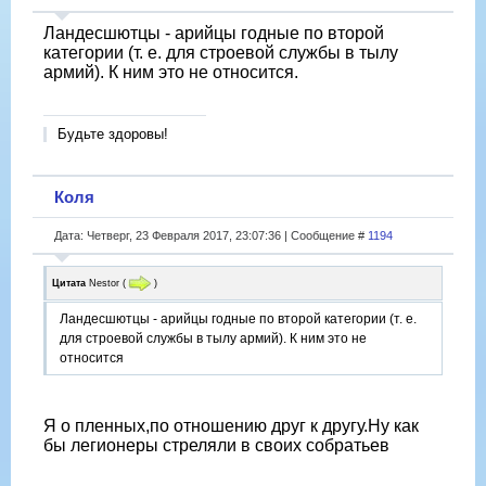
Ландесшютцы - арийцы годные по второй
категории (т. е. для строевой службы в тылу
армий). К ним это не относится.
Будьте здоровы!
Коля
Дата: Четверг, 23 Февраля 2017, 23:07:36 | Сообщение #
1194
Цитата
Nestor
(
)
Ландесшютцы - арийцы годные по второй категории (т. е.
для строевой службы в тылу армий). К ним это не
относится
Я о пленных,по отношению друг к другу.Ну как
бы легионеры стреляли в своих собратьев