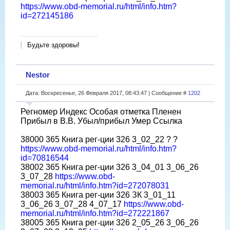
https://www.obd-memorial.ru/html/info.htm?
id=272145186
Будьте здоровы!
Nestor
Дата: Воскресенье, 26 Февраля 2017, 08:43:47 | Сообщение #
1202
Регномер Индекс Особая отметка Пленен
Прибыл в В.В. Убыл/прибыл Умер Ссылка
38000 365 Книга рег-ции 326 3_02_22 ? ?
https://www.obd-memorial.ru/html/info.htm?
id=70816544
38002 365 Книга рег-ции 326 3_04_01 3_06_26
3_07_28
https://www.obd-
memorial.ru/html/info.htm?id=272078031
38003 365 Книга рег-ции 326 ЗК 3_01_11
3_06_26 3_07_28 4_07_17
https://www.obd-
memorial.ru/html/info.htm?id=272221867
38005 365 Книга рег-ции 326 2_05_26 3_06_26