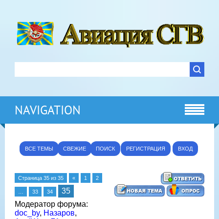
NAVIGATION
ВСЕ ТЕМЫ
СВЕЖИЕ
ПОИСК
РЕГИСТРАЦИЯ
ВХОД
Страница
35
из
35
«
1
2
35
…
33
34
Модератор форума:
doc_by
,
Назаров
,