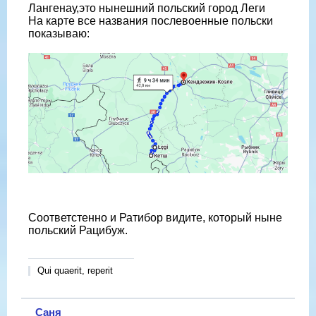
Лангенау,это нынешний польский город Леги
На карте все названия послевоенные польски
показываю:
Соответстенно и Ратибор видите, который ныне
польский Рацибуж.
Qui quaerit, reperit
Саня