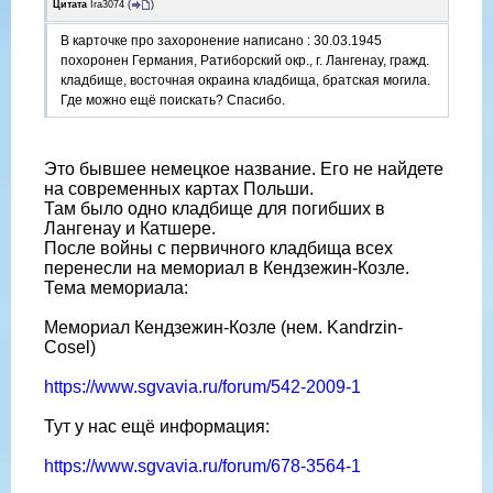
Цитата
Ira3074
(
)
В карточке про захоронение написано : 30.03.1945
похоронен Германия, Ратиборский окр., г. Лангенау, гражд.
кладбище, восточная окраина кладбища, братская могила.
Где можно ещё поискать? Спасибо.
Это бывшее немецкое название. Его не найдете
на современных картах Польши.
Там было одно кладбище для погибших в
Лангенау и Катшере.
После войны с первичного кладбища всех
перенесли на мемориал в Кендзежин-Козле.
Тема мемориала:
Мемориал Кендзежин-Козле (нем. Kandrzin-
Cosel)
https://www.sgvavia.ru/forum/542-2009-1
Тут у нас ещё информация:
https://www.sgvavia.ru/forum/678-3564-1