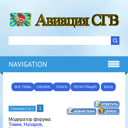
NAVIGATION
ВСЕ ТЕМЫ
СВЕЖИЕ
ПОИСК
РЕГИСТРАЦИЯ
ВХОД
1
Страница
1
из
1
Модератор форума:
Томик
,
Назаров
,