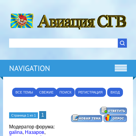
NAVIGATION
ВСЕ ТЕМЫ
СВЕЖИЕ
ПОИСК
РЕГИСТРАЦИЯ
ВХОД
1
Страница
1
из
1
Модератор форума:
galina
,
Назаров
,