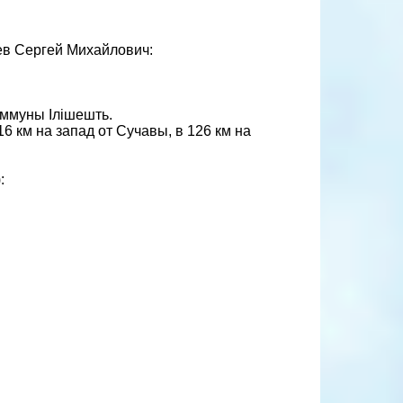
ев Сергей Михайлович:
 коммуны Ілішешть.
16 км на запад от Сучавы, в 126 км на
: