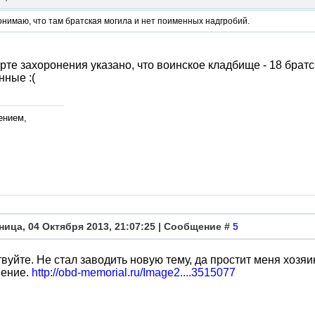
онимаю, что там братская могила и нет поименных надгробий.
рте захоронения указано, что воинское кладбище - 18 братск
ные :(
ением,
ница, 04 Октября 2013, 21:07:25 | Сообщение #
5
вуйте. Не стал заводить новую тему, да простит меня хозяи
нение.
http://obd-memorial.ru/Image2....3515077