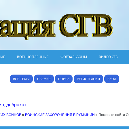
ШИЕ
ВОЕННОПЛЕННЫЕ
ФОТОАЛЬБОМЫ
ВИДЕО СГВ
ВСЕ ТЕМЫ
СВЕЖИЕ
ПОИСК
РЕГИСТРАЦИЯ
ВХОД
ин
,
доброхот
КИХ ВОИНОВ
»
ВОИНСКИЕ ЗАХОРОНЕНИЯ В РУМЫНИИ
»
Помогите найти О