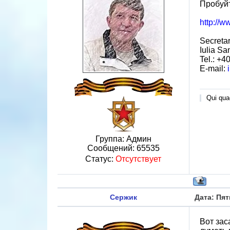
Пробуйт
http://w
Secretar
Iulia Sa
Tel.: +4
E-mail:
Qui quae
Группа: Админ
Сообщений:
65535
Статус:
Отсутствует
Сержик
Дата: Пят
Вот зас