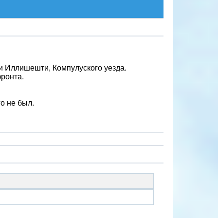
и Иллишешти, Компулуского уезда.
фронта.
го не был.