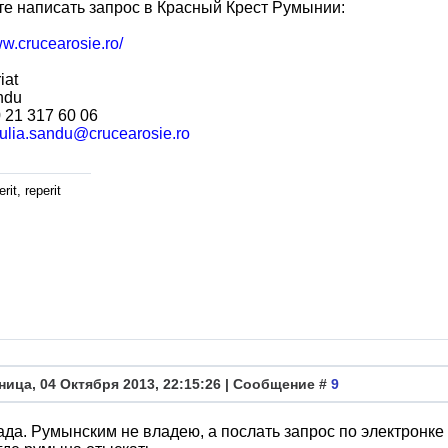
е написать запрос в Красный Крест Румынии:
ww.crucearosie.ro/
iat
ndu
0 21 317 60 06
iulia.sandu@crucearosie.ro
rit, reperit
ница, 04 Октября 2013, 22:15:26 | Сообщение #
9
ада. Румынским не владею, а послать запрос по электронке