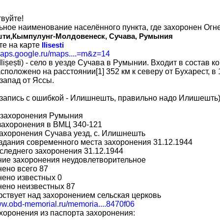
вуйте!
ное наименование населённого пункта, где захоронен Огн
ти,Кымпулунг-Молдовенеск, Сучава, Румыния
е на карте
Ilisesti
/maps.google.ru/maps....=m&z=14
. Ilișești) - село в уезде Сучава в Румынии. Входит в состав
сположено на расстоянии[1] 352 км к северу от Бухарест, в 
запад от Яссы.
запись с ошибкой - Илишнешть, правильно надо Илишешть)
 захоронения Румыния
захоронения в ВМЦ З40-121
ахоронения Сучава уезд, с. Илишнешть
здания современного места захоронения 31.12.1944
следнего захоронения 31.12.1944
ние захоронения неудовлетворительное
ено всего 87
ено известных 0
нено неизвестных 87
ствует над захоронением сельская церковь
www.obd-memorial.ru/memoria....8470f06
хоронения из паспорта захоронения: