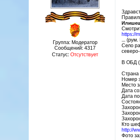
Здравст
Правиль
Илишеш
Смотрит
https:/
... (рум
Группа: Модератор
Село ра
Сообщений:
4317
северо-
Статус:
Отсутствует
В ОБД (
Страна
Номер 
Место з
Дата со
Дата по
Состоя
Захорон
Захорон
Захоро
Кто шеф
http://
Фото за