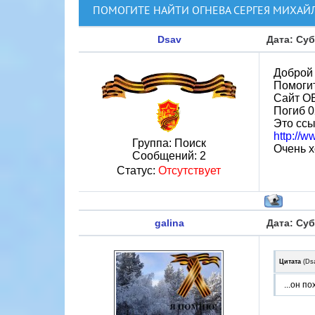
ПОМОГИТЕ НАЙТИ ОГНЕВА СЕРГЕЯ МИХАЙ
Dsav
Дата: Суб
Доброй 
Помогит
Сайт ОБ
Погиб 0
Это ссы
http://
Группа: Поиск
Очень х
Сообщений:
2
Статус:
Отсутствует
galina
Дата: Суб
Цитата
(
Ds
...он п