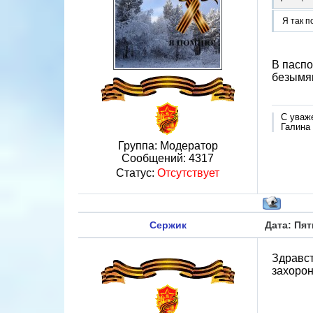
Я так п
В паспо
безымян
С уваж
Галина
Группа: Модератор
Сообщений:
4317
Статус:
Отсутствует
Сержик
Дата: Пят
Здравст
захоро