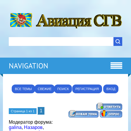
NAVIGATION
ВСЕ ТЕМЫ
СВЕЖИЕ
ПОИСК
РЕГИСТРАЦИЯ
ВХОД
1
Страница
1
из
1
Модератор форума:
galina
,
Назаров
,