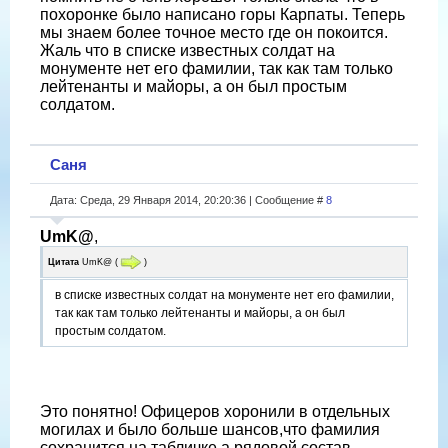
похоронке было написано горы Карпаты. Теперь
мы знаем более точное место где он покоится.
Жаль что в списке известных солдат на
монументе нет его фамилии, так как там только
лейтенанты и майоры, а он был простым
солдатом.
Саня
Дата: Среда, 29 Января 2014, 20:20:36 | Сообщение #
8
UmK@
,
Цитата
UmK@
(
)
в списке известных солдат на монументе нет его фамилии,
так как там только лейтенанты и майоры, а он был
простым солдатом.
Это понятно! Офицеров хоронили в отдельных
могилах и было больше шансов,что фамилия
сохранится на табличке,а рядовой состав