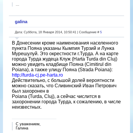
...
galina
Дата: Суббота, 18 Января 2014, 10:50:41 | Сообщение #
5
В Донесении кроме наименования населенного
пункта Пояна указаны Кымпия Турзий и Лунка
Мурешулуй. Это окрестности г.Турда. А на карте
города Турда жудеца Клуж (Harta Turda din Cluj)
можно увидеть кладбище Пояна (Cimitirul din
Poiana), а также улицу Пояна (Strada Poiana):
http://turda-cj.pe-harta.ro
Действительно, с большой долей вероятности
можно сказать, что Сливинский Иван Петрович
был захоронен в
Poiana (Turda, Cluj), а сейчас числится в
захоронении города Турда, к сожалению, в числе
неизвестных.
С уважением,
Галина