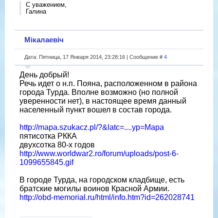
С уважением,
Галина
Мікалаевіч
Дата: Пятница, 17 Января 2014, 23:28:16 | Сообщение #
4
День добрый!
Речь идет о н.п. Пояна, расположенном в района
города Турда. Вполне возможно (но полной
уверенности нет), в настоящее время данный
населенный пункт вошел в состав города.
http://mapa.szukacz.pl/?&latc=....yp=Mapa
пятисотка РККА
двухсотка 80-х годов
http://www.worldwar2.ro/forum/uploads/post-6-
1099655845.gif
В городе Турда, на городском кладбище, есть
братские могилы воинов Красной Армии.
http://obd-memorial.ru/html/info.htm?id=262028741