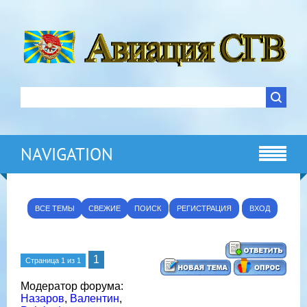
NAVIGATION
ВСЕ ТЕМЫ
СВЕЖИЕ
ПОИСК
РЕГИСТРАЦИЯ
ВХОД
1
Страница
1
из
1
Модератор форума:
Назаров
,
Валентин
,