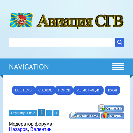
NAVIGATION
ВСЕ ТЕМЫ
СВЕЖИЕ
ПОИСК
РЕГИСТРАЦИЯ
ВХОД
1
Страница
1
из
2
2
»
Модератор форума:
Назаров
,
Валентин