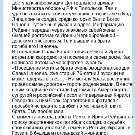
доступа к информации Центрального архива
Министерства обороны РФ в Подольске. Там и
удалось выйти на список умерших в госпитале в Бад
Липшпринге солдат, среди которых был и Богос
Наноян. Тут же был указан и адрес. Информацию
Рейдинг передал через знакомых своей жены –
бывшей ростовчанки Ирины Чернобровкиной –
донским поисковикам. Те и вышли на брата
погибшего Нанояна.
В Голландии Саака Карапетовича Ремко и Ирина
встретили как родного и поселили в своем доме. Как
написала потом «Амерсфортсе Курант»:
«Посещение могилы брата очень эмоционально для
Саака Нанояна. Уже старый 76-летний русский не
может сдержать слёз…» На могилу брата россиянин
привёз самое дорогое – горсть родной земли. Вместе
с ним кладбище посетили бургомистр Амерсфорта с
супругой и российский посол в Нидерландах Кирилл
Геворкян. К ним Саак Карапетовия обратился с
просьбой исправить ошибки на могильной плите
брата. Ему пообещали.
С момента начала работы Ремко и Ирины Рейдинг по
поиску родственников погибших солдат, о судьбах
своих близких узнали 55 семей из России, Украины и
Грузии. В будущем голландский журналист