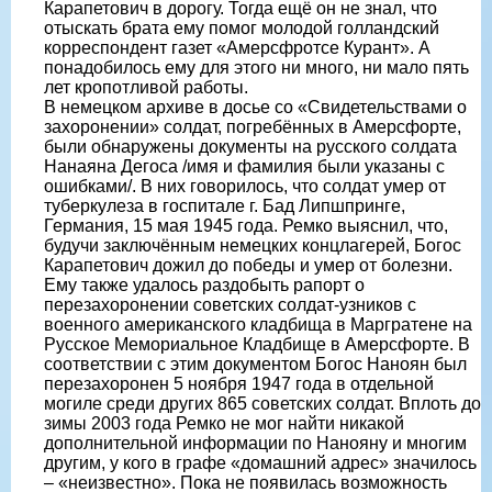
Карапетович в дорогу. Тогда ещё он не знал, что
отыскать брата ему помог молодой голландский
корреспондент газет «Амерсфротсе Курант». А
понадобилось ему для этого ни много, ни мало пять
лет кропотливой работы.
В немецком архиве в досье со «Свидетельствами о
захоронении» солдат, погребённых в Амерсфорте,
были обнаружены документы на русского солдата
Нанаяна Дегоса /имя и фамилия были указаны с
ошибками/. В них говорилось, что солдат умер от
туберкулеза в госпитале г. Бад Липшпринге,
Германия, 15 мая 1945 года. Ремко выяснил, что,
будучи заключённым немецких концлагерей, Богос
Карапетович дожил до победы и умер от болезни.
Ему также удалось раздобыть рапорт о
перезахоронении советских солдат-узников с
военного американского кладбища в Маргратене на
Русское Мемориальное Кладбище в Амерсфорте. В
соответствии с этим документом Богос Наноян был
перезахоронен 5 ноября 1947 года в отдельной
могиле среди других 865 советских солдат. Вплоть до
зимы 2003 года Ремко не мог найти никакой
дополнительной информации по Нанояну и многим
другим, у кого в графе «домашний адрес» значилось
– «неизвестно». Пока не появилась возможность