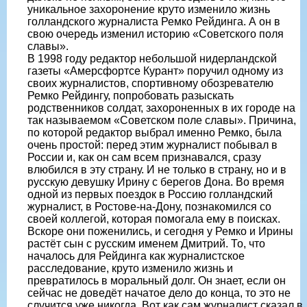
уникальное захоронение круто изменило жизнь
голландского журналиста Ремко Рейдинга. А он в
свою очередь изменил историю «Советского поля
славы».
В 1998 году редактор небольшой нидерландской
газеты «Амерсфортсе Курант» поручил одному из
своих журналистов, спортивному обозревателю
Ремко Рейдингу, попробовать разыскать
родственников солдат, захороненных в их городе на
так называемом «Советском поле славы». Причина,
по которой редактор выбрал именно Ремко, была
очень простой: перед этим журналист побывал в
России и, как он сам всем признавался, сразу
влюбился в эту страну. И не только в страну, но и в
русскую девушку Ирину с берегов Дона. Во время
одной из первых поездок в Россию голландский
журналист, в Ростове-на-Дону, познакомился со
своей коллегой, которая помогала ему в поисках.
Вскоре они поженились, и сегодня у Ремко и Ирины
растёт сын с русским именем Дмитрий. То, что
началось для Рейдинга как журналистское
расследование, круто изменило жизнь и
превратилось в моральный долг. Он знает, если он
сейчас не доведёт начатое дело до конца, то это не
случится уже никогда. Вот как сам журналист сказал в