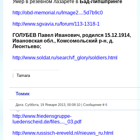
Умер в резевном лазарете в
Бад-Липшпринге
http://obd-memorial.ru/Image2....5d7b9c0
http://www.sgvavia.ru/forum/113-1318-1
ГОЛУБЕВ Павел Иванович, родился 15.12.1914,
Ивановская обл., Комсомольский р-н, д.
Леонтьево;
http://www.soldat.ru/search/f_glory/soldiers.html
Tamara
Томик
Дата: Суббота, 19 Января 2013, 00:08:10 | Сообщение #
6
http://www.friedensgruppe-
luedenscheid.de/files...._03.pdf
http://www.russisch-ereveld.nl/nieuws_ru.html