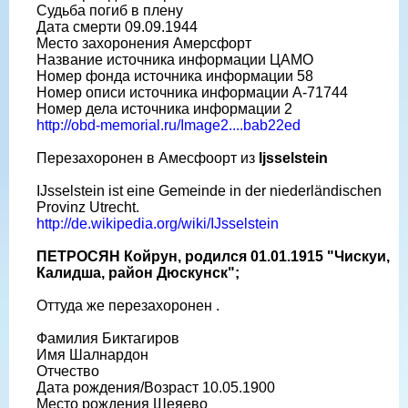
Судьба погиб в плену
Дата смерти 09.09.1944
Место захоронения Амерсфорт
Название источника информации ЦАМО
Номер фонда источника информации 58
Номер описи источника информации A-71744
Номер дела источника информации 2
http://obd-memorial.ru/Image2....bab22ed
Перезахоронен в Амесфоорт из
Ijsselstein
IJsselstein ist eine Gemeinde in der niederländischen
Provinz Utrecht.
http://de.wikipedia.org/wiki/IJsselstein
ПЕТРОСЯН Койрун, родился 01.01.1915 "Чискуи,
Калидша, район Дюскунск";
Оттуда же перезахоронен .
Фамилия Биктагиров
Имя Шалнардон
Отчество
Дата рождения/Возраст 10.05.1900
Место рождения Шеяево