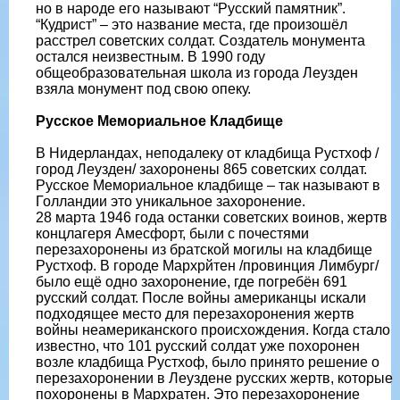
но в народе его называют “Русский памятник”.
“Кудрист” – это название места, где произошёл
расстрел советских солдат. Создатель монумента
остался неизвестным. В 1990 году
общеобразовательная школа из города Леузден
взяла монумент под свою опеку.
Русское Мемориальное Кладбище
В Нидерландах, неподалеку от кладбища Рустхоф /
город Леузден/ захоронены 865 советских солдат.
Русское Мемориальное кладбище – так называют в
Голландии это уникальное захоронение.
28 марта 1946 года останки советских воинов, жертв
концлагеря Амесфорт, были с почестями
перезахоронены из братской могилы на кладбище
Рустхоф. В городе Мархрйтен /провинция Лимбург/
было ещё одно захоронение, где погребён 691
русский солдат. После войны американцы искали
подходящее место для перезахоронения жертв
войны неамериканского происхождения. Когда стало
известно, что 101 русский солдат уже похоронен
возле кладбища Рустхоф, было принято решение о
перезахоронении в Леуздене русских жертв, которые
похоронены в Мархратен. Это перезахоронение