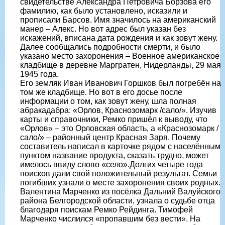
свидетельстве Александра Петровича Борзова его
фамилию, как было установлено, исказили и
прописали Барсов. Имя значилось на американский
манер – Алекс. Но вот адрес был указан без
искажений, вписана дата рождения и как зовут жену.
Далее сообщались подробности смерти, и было
указано место захоронения – Военное американское
кладбище в деревне Маргратен, Нидерланды, 29 мая
1945 года.
Его земляк Иван Иванович Горшков был погребён на
том же кладбище. Но вот в его досье после
информации о том, как зовут жену, шла полная
абракадабра: «Орлов, Краснозомарк /сало/». Изучив
карты и справочники, Ремко пришёл к выводу, что
«Орлов» – это Орловская область, а «Краснозомарк /
сало/» – районный центр Красная Заря. Почему
составитель написал в карточке рядом с населённым
пунктом название продукта, сказать трудно, может
имелось ввиду слово «село».Долгих четыре года
поисков дали свой положительный результат. Семьи
погибших узнали о месте захоронения своих родных.
Валентина Марченко из посёлка Дальний Валуйского
района Белгородской области, узнала о судьбе отца
благодаря поискам Ремко Рейдинга. Тимофей
Марченко числился «пропавшим без вести». На