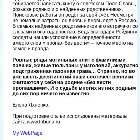
собирается написать книгу о советском Поле Славы,
розыске родных и о найденных родственниках.
Поисковые работы он ведёт за свой счёт. Несмотря
не немалые затраты он вновь и вновь едет а Россию.
В семьях найденных родственников его встречают со
слезами и благодарностью. Ведь благодаря Рейдингу
солдаты нашли успокоение в определённости:
вместо слов « пропал без вести» – точное место на
земле и правда.
Ровные ряды могильных плит с фамилиями
павших, живые тюльпаны у изголовий, аккуратно
подстриженная газонная трава… Странно, но во
уже шесть десятилетий наши соотечественники
считаются у себя на родине «без вести
пропавшими». И о судьбе многих из них родным
до сих пор ничего не известно.
Елена Яхненко.
При подготовке статьи использованы материалы
сайта www.tribuna.ru
My WebPage