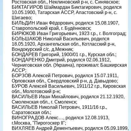
Ростовская обл., Неклиновский р-н, с. Синявское;
БИКТАГИРОВ Шаймардан Биктагирович, родился
10.05.1900, Татарская АССР, Апастовский р-н, с.
Шигаево;
БИЛЬДИН Иван Фёдорович, родился 15.08.1907,
Ставропольский край, г. Будённовск;
БИРЮКОВ Иван Григорьевич, 1923 г.р., г. Волгоград;
БОЛЬШАКОВ Николай Васильевич, родился
18.05.1920, Архангельская обл., Котласский р-н,
Вондокурский с/с, д.Межник;
БОНДАРЕВ Григорий, 1900/01 г.р., Курская обл.;
БОНДАРЕНКО Дмитрий, родился 02.06.1912,
Черниговская обл. (Украина), проживал: Башкирская
АССР;
БОРЗОВ Алексей Петрович, родился 15.07.1911,
Орловская обл., Свердловский р-н, д. Давыдово;
БУРОВ Алексей Васильевич, 1911/12 г.р., Кировская
обл., Молотовский р-н;
ВАСИЛЬЕВ Иван Михайлович, родился 21.12.1920,
Смоленская обл., г. Смоленск;
ВАСИЛЬЕВ Николай Петрович, 1911/16 г.р.,
Саратовская обл.;
ВИНОГРАДОВ Алекс…, родился 12.08.1913,
г.Москва, "Пирогоскер II";
ВИХЛЯЕВ Андрей Дементьевич, родился 05.09.1899,