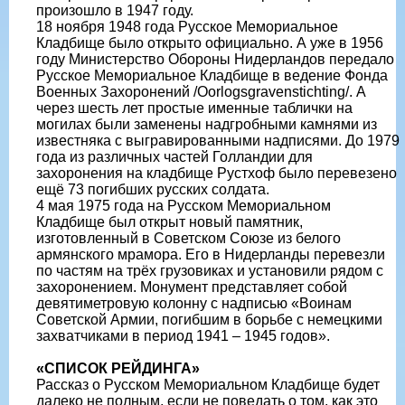
произошло в 1947 году.
18 ноября 1948 года Русское Мемориальное
Кладбище было открыто официально. А уже в 1956
году Министерство Обороны Нидерландов передало
Русское Мемориальное Кладбище в ведение Фонда
Военных Захоронений /Oorlogsgravenstichting/. А
через шесть лет простые именные таблички на
могилах были заменены надгробными камнями из
известняка с выгравированными надписями. До 1979
года из различных частей Голландии для
захоронения на кладбище Рустхоф было перевезено
ещё 73 погибших русских солдата.
4 мая 1975 года на Русском Мемориальном
Кладбище был открыт новый памятник,
изготовленный в Советском Союзе из белого
армянского мрамора. Его в Нидерланды перевезли
по частям на трёх грузовиках и установили рядом с
захоронением. Монумент представляет собой
девятиметровую колонну с надписью «Воинам
Советской Армии, погибшим в борьбе с немецкими
захватчиками в период 1941 – 1945 годов».
«СПИСОК РЕЙДИНГА»
Рассказ о Русском Мемориальном Кладбище будет
далеко не полным, если не поведать о том, как это