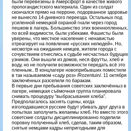
были перевезены в Амерсфорт в качестве живого
пропогандистского материала. Один из солдат
скончался прямо на перроне, подорванное здоровье
не вынесло 14-дневного переезда. Остальных под
усиленной немецкой охраной гнали через город
пешком в лагерь. Большинство этих военнопленных,
по всей видимости, были узбеками. Фашисты были
уверены, что местное население с ненавистью
отреагирует на появление «русских нелюдей». Но,
несмотря на ожидания немцев, жители города с
сочувствием отнеслись к судьбе несчастных будущих
узников. Они вышли из домов, неся фрутты, хлеб и
воду, но не получили возможности передать всё это
пленным.. В концлагере новоприбывших поместили
в так называемом «саду роз» /Rozentuin/. 11 октября
заключённых разселили по баракам.
В первые дни пребывания советских заключённыз в
лагере, немецкая съёмочная группа планировала
снимать процедуру “выбрасывания хлеба”.
Предполагалось заснять сцены, когда
изголодавшиеся русские будут убивать друг друга в
попытках заполучить желаемы хлеб. Но вместо этого
советские солдаты дисциплинированно поделили
поровну полученный хлеб, сделав, таким образом,
снятые немцами кадры непригодными для