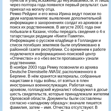
пунктов и улиц искажены до неузнаваемости. И лишь
через полтора года появился первый результат: сын
приехал на могилу отца.
Ремко Рейдинг и его жена Ирина ведут поиски по
двум направлениям: выявление дополнительной
информации о захоронениях солдат из архивов и
поиск их родственников. В августе 2001 года они
побывали в Казани, чтобы передать сведения о 4-х
татарстанцах редакции «Книги Памяти».
Информацию о русском кладбище в Голландии и
список погибших земляков были опубликовано в
районной газете республики. Со временем к работе
подключился информационно-поисковй центр
«Отечество» и о «без вести пропавших» узнали
родственники.
В ноябре 2003 года Ремку позвонили из архива
Deutsche Dienstselle /WASt/, расположенного в
Берлине. В нём хранятся материалы, собранные
нацистами в годы войны, от взятых в плен
иностранных военнослужащих. Работая над
архивом, голландский журналист обнаружил в досье
шесть свидетельств, которые принадлежали жителям
Орловской области. Документы были составлены
согласно «западному образцу»: вначале пишется
фамилия, затем – имя. Отчества отсутствуют. В