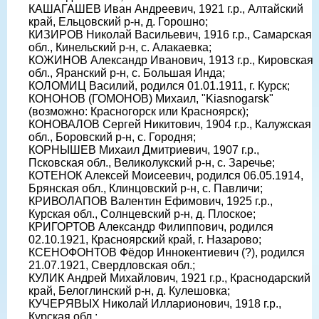
КАШАГАШЕВ Иван Андреевич, 1921 г.р., Алтайский
край, Ельцовский р-н, д. Горошно;
КИЗИРОВ Николай Васильевич, 1916 г.р., Самарская
обл., Кинельский р-н, с. Алакаевка;
КОЖИНОВ Александр Иванович, 1913 г.р., Кировская
обл., Яранский р-н, с. Большая Инда;
КОЛОМИЦ Василий, родился 01.01.1911, г. Курск;
КОНОНОВ (ГОМОНОВ) Михаил, "Kiasnogarsk"
(возможно: Красногорск или Красноярск);
КОНОВАЛОВ Сергей Никитович, 1904 г.р., Калужская
обл., Боровский р-н, с. Городня;
КОРНЫШЕВ Михаил Дмитриевич, 1907 г.р.,
Псковская обл., Великолукский р-н, с. Заречье;
КОТЕНОК Алексей Моисеевич, родился 06.05.1914,
Брянская обл., Клинцовский р-н, с. Павличи;
КРИВОЛАПОВ Валентин Ефимович, 1925 г.р.,
Курская обл., Солнцевский р-н, д. Плоское;
КРИГОРТОВ Александр Филиппович, родился
02.10.1921, Красноярский край, г. Назарово;
КСЕНОФОНТОВ Фёдор Иннокентиевич (?), родился
21.07.1921, Свердловская обл.;
КУЛИК Андрей Михайлович, 1921 г.р., Краснодарский
край, Белоглинский р-н, д. Кулешовка;
КУЧЕРЯВЫХ Николай Илларионович, 1918 г.р.,
Курская обл.;