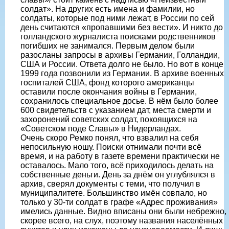
солдат». На других есть имена и фамилии, но
солдаты, которые под ними лежат, в России по сей
день считаются «пропавшими без вести». И никто до
голландского журналиста поисками родственников
погибших не занимался. Первым делом были
разосланы запросы в архивы Германии, Голландии,
США и России. Ответа долго не было. Но вот в конце
1999 года позвонили из Германии. В архиве военных
госпиталей США, фонд которого американцы
оставили после окончания войны в Германии,
сохранилось специальное досье. В нём было более
600 свидетельств с указанием дат, места смерти и
захоронений советских солдат, покоящихся на
«Советском поде Славы» в Нидерландах.
Очень скоро Ремко понял, что взвалил на себя
непосильную ношу. Поиски отнимали почти всё
время, и на работу в газете времени практически не
оставалось. Мало того, всё приходилось делать на
собственные деньги. День за днём он углублялся в
архив, сверял документы с теми, что получил в
муниципалитете. Большинство имён совпало, но
только у 30-ти солдат в графе «Адрес проживания»
имелись данные. Видно вписаны они были небрежно,
скорее всего, на слух, поэтому названия населённых