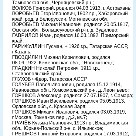
Тамбовская обл., Черняцовский р-н;
ВОЛКОВ Григорий, родился 04.03.1913, г. Астрахань;
ВОРОБЬЁВ Егор Иванович, 1902 г.р., Хабаровский
край, род. в Белоруссии, Могилевская обл.;
ВОРОБЬЁВ Михаил Иванович, родился 20.05.1917,
Омская обл., Большеуковский р-н, д. Зудилово;
ГАВРИЛОВ Иван, родился 16.03.1892, Приморский
край;
ГАРИФУЛЛИН Гусман, + 1926 г.р., Татарская АССР,
г.Казань;
ГВОЗДИЛИН Михаил Кириллович, родился
08.09.1922, Кемеровская обл., г.Новокузнецк;
ГЛАДКИН Николай Петрович, 1911 г.р.,
Ставропольский край;
ГЛУХОВ Фёдор, Татарская АССР;
ГОЛУБЕВ Павел Иванович, родился 15.12.1914,
Ивановская обл., Комсомольский р-н, д. Леонтьево;
ГОРШКОВ Александр, родился 27.07.1907, г. Самара;
ГОРШКОВ Иван Васильевич, родился 05.05.1913,
Орловская обл., с. Красная Заря;
ГОРШКОВ Михаил Иванович, родился 03.03.1919,
г.Москва, Токмаков пер., д.2, кв.7;
ГРАЧЁВ Кузьма Иванович, 1913 г.р., Владимирская
обл., Юрьев-Польский р-н, с. Ильинское;
ГРЕШНОВ Григорий Егорович, родился 17.03.1912,