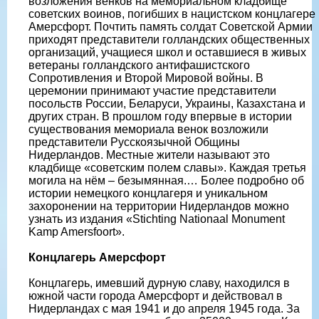
возложения венков на мемориальном кладбище
советских воинов, погибших в нацистском концлагере
Амерсфорт. Почтить память солдат Советской Армии
приходят представители голландских общественных
организаций, учащиеся школ и оставшиеся в живых
ветераны голландского антифашистского
Сопротивления и Второй Мировой войны. В
церемонии принимают участие представители
посольств России, Беларуси, Украины, Казахстана и
других стран. В прошлом году впервые в истории
существования мемориала венок возложили
представители Русскоязычной Общины
Нидерландов. Местные жители называют это
кладбище «советским полем славы». Каждая третья
могила на нём – безымянная.… Более подробно об
истории немецкого концлагеря и уникальном
захоронении на территории Нидерландов можно
узнать из издания «Stichting Nationaal Monument
Kamp Amersfoort».
Концлагерь Амерсфорт
Концлагерь, имевший дурную славу, находился в
южной части города Амерсфорт и действовал в
Нидерландах с мая 1941 и до апреля 1945 года. За