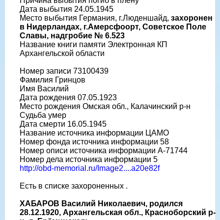
Причина выбытия погиб в плену
Дата выбытия 24.05.1945
Место выбытия Германия, г.Люденшайд,
захоронен
в Нидерландах, г.Амерсфоорт, Советское Поле
Славы, надгробие № 6.523
Название книги памяти Электронная КП
Архангельской области
Номер записи 73100439
Фамилия Гринцов
Имя Василий
Дата рождения 07.05.1923
Место рождения Омская обл., Калачинский р-н
Судьба умер
Дата смерти 16.05.1945
Название источника информации ЦАМО
Номер фонда источника информации 58
Номер описи источника информации A-71744
Номер дела источника информации 5
http://obd-memorial.ru/Image2....a20e82f
Есть в списке захороненных .
ХАБАРОВ Василий Николаевич, родился
28.12.1920, Архангельская обл., Красноборский р-