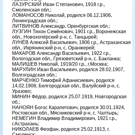
ЛАЗУРСКИЙ Иван Степанович, 1918 г.р.,
Смоленская обл.;
ЛОМАНОСОВ Николай, родился 06.12.1906,
Ленинградская обл.;
ЛИТВИНОВ Александр, Оренбургская обл.;
ЛУЗГИН Тихон Семёнович, 1901 г.р., Воронежская
обл., Новохопёрский р-н, с. Танцырей;
ЛУНЁВ Алексей Васильевич, 1906 г.р., Астраханская
обл., Икрянинский р-н, с. Оранжерей;
МАКАРОВ Александр Васильевич, 1922 г.р.,
Вологодская обл., Грязоветский р-н, с. Бакланка;
МАЛИШЕВ Николай, 1919/20 г.р., г.Москва;
МАРУЛИН Иван Васильевич, родился 28.02.1907,
Волгоградская обл.;
МАРЧЕНКО Тимофей Афанисиевич, родился
14.02.1908, Белгородская обл., Валуйский р-н, с.
Уразово;
МИНИН Фёдор, родился 25.07.1919, Новгородская
об.;
НАНОЯН Богос Карапетович, родился 30.01.1924,
Ростовская обл., Мясниковский р-н, с. Чалтырь;
НЕМЕГИН Владимир Владимирович, 1921 г.р.,
г.Астрахань;
НИКОЛАЕВ Феофан, родился 25.02.1913, г.
Смоленск;