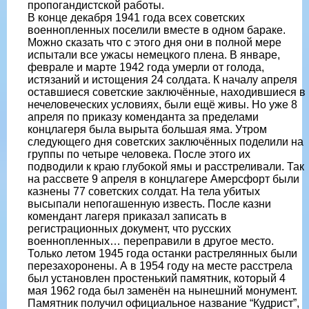
пропогандистской работы.
В конце декабря 1941 года всех советских
военнопленных поселили вместе в одном бараке.
Можно сказать что с этого дня они в полной мере
испытали все ужасы немецкого плена. В январе,
феврале и марте 1942 года умерли от голода,
истязаний и истощения 24 солдата. К началу апреля
оставшиеся советские заключённые, находившиеся в
нечеловеческих условиях, были ещё живы. Но уже 8
апреля по приказу коменданта за пределами
концлагеря была вырыта большая яма. Утром
следующего дня советских заключённых поделили на
группы по четыре человека. После этого их
подводили к краю глубокой ямы и расстреливали. Так
на рассвете 9 апреля в концлагере Амерсфорт были
казнены 77 советских солдат. На тела убитых
высыпали непогашенную известь. После казни
комендант лагеря приказал записать в
регистрационных документ, что русских
военнопленных… переправили в другое место.
Только летом 1945 года останки растрелянных были
перезахоронены. А в 1954 году на месте расстрела
был установлен простенький памятник, который 4
мая 1962 года был заменён на нынешний монумент.
Памятник получил официальное название “Кудрист”,