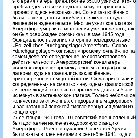
это время лагерь принял более 35000 узников. Кто-то
пробыл здесь совсем недолго, кому-то пришлось
провести здесь несколько лет. Сотни заключённых
были казнены, сотни погибли от тяжёлого труда,
лишений и издевательств. Многие узник концлагеря
Амерсфорт умерли от истощения уже после того, как
он был освобождён союзниками в мае 1945 года.
Официальное название лагеря на немецком языке
«Polizeiliches Durchgangslager Amersfoort». Слово
«durchgangslager» означает «промежуточный», но на
самом деле это определение не соответствовало
действительности. Амерсфортский концлагерь
являлся скорее не промежуточным, а штрафным
лагерем, куда направлялись заключённые,
приговорённые к смертной казни. Сюда привозили и
«определённых на смерть» - неугодных фашистской
системе людей, которые со временем должны были
исчезнуть в застенках концлагеря. Только небольшое
количество заключённых с подорванным здоровьем
и расшатанной психикой смогло вернуться домой из
концлагеря.
27 сентября 1941 года 101 советский военнопленный
был доставлен на железнодорожную станцию
Амерсфорта. Военнослужащие Советской Армии
были взяты в плен немцами в сентябре 1941 года и