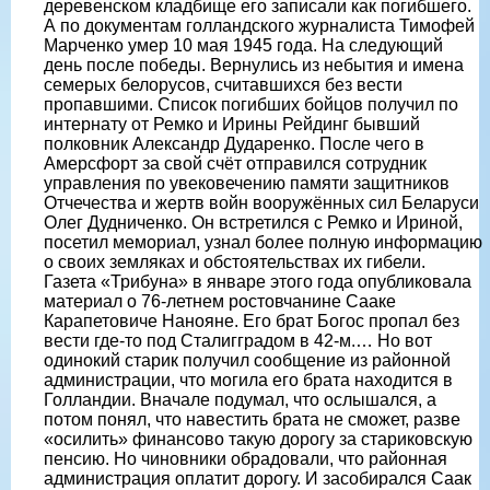
деревенском кладбище его записали как погибшего.
А по документам голландского журналиста Тимофей
Марченко умер 10 мая 1945 года. На следующий
день после победы. Вернулись из небытия и имена
семерых белорусов, считавшихся без вести
пропавшими. Список погибших бойцов получил по
интернату от Ремко и Ирины Рейдинг бывший
полковник Александр Дударенко. После чего в
Амерсфорт за свой счёт отправился сотрудник
управления по увековечению памяти защитников
Отчечества и жертв войн вооружённых сил Беларуси
Олег Дудниченко. Он встретился с Ремко и Ириной,
посетил мемориал, узнал более полную информацию
о своих земляках и обстоятельствах их гибели.
Газета «Трибуна» в январе этого года опубликовала
материал о 76-летнем ростовчанине Сааке
Карапетовиче Нанояне. Его брат Богос пропал без
вести где-то под Сталигградом в 42-м.… Но вот
одинокий старик получил сообщение из районной
администрации, что могила его брата находится в
Голландии. Вначале подумал, что ослышался, а
потом понял, что навестить брата не сможет, разве
«осилить» финансово такую дорогу за стариковскую
пенсию. Но чиновники обрадовали, что районная
администрация оплатит дорогу. И засобирался Саак