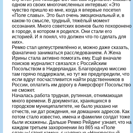
одном из своих многочисленных интервью: «Это
чувство пришло ко мне, когда я впервые посетил
«Поле славы». Это был очень эмоциональный и, в
каком-то смысле, трудный, тяжёлый момент
осознания. Много советских воинов было похоронено
в городе, в котором я родился. Они стали его
историей. И я понял, что должен что-то сделать для
них».
Ремко стал целеустремлённо и, можно даже сказать,
фанатично заниматься расследованием. А Жена
Ирины стала активно помогать ему. Ещё вначале
поисков журналист связался с Российским
Посольством в Нидерландах. Благородную миссию
там горячо поддержали, но тут же предупредили, что
если вдруг посчастливится найти родственников в
России, оплатить им дорогу в Амерсфорт Посольство
не сможет.
Началась работа трудная, рутинная, отнимающая
много времени. В документах, хранящихся в
городском муниципалитете, не было указано ни
отчеств, ни дат рождения, ни домашних адресов. Как
потом стало известно, имена и фамилии солдат тоже
были искажены. Дальше Ремко Рейдинг узнает, что на
каждом третьем захоронении /из 865 на «Поле
славы»/ стоит камень с надписью «Неизвестный