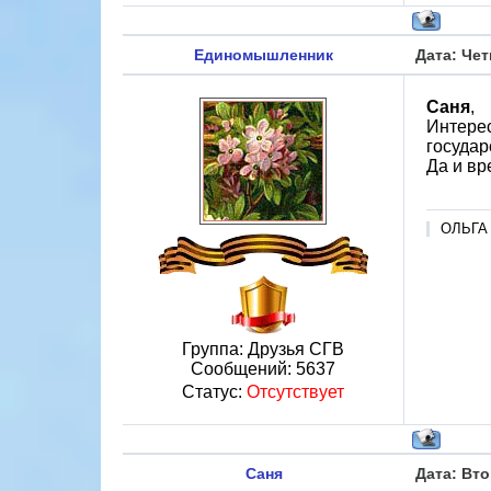
Единомышленник
Дата: Чет
Саня
,
Интерес
государс
Да и вр
ОЛЬГА
Группа: Друзья СГВ
Сообщений:
5637
Статус:
Отсутствует
Саня
Дата: Вто