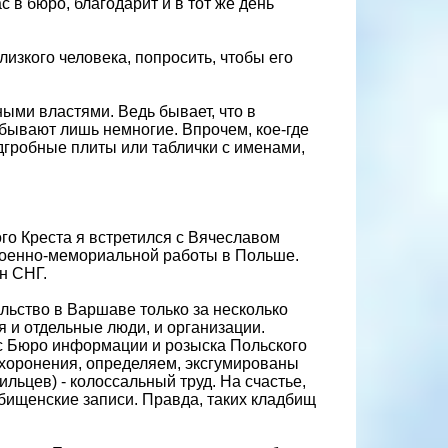
с в бюро, благодарит и в тот же день
близкого человека, попросить, чтобы его
ными властями. Ведь бывает, что в
бывают лишь немногие. Впрочем, кое-где
дгробные плиты или таблички с именами,
го Креста я встретился с Вячеславом
оенно-мемориальной работы в Польше.
н СНГ.
льство в Варшаве только за несколько
 и отдельные люди, и организации.
 с Бюро информации и розыска Польского
ахоронения, определяем, эксгумированы
льцев) - колоссальный труд. На счастье,
бищенские записи. Правда, таких кладбищ