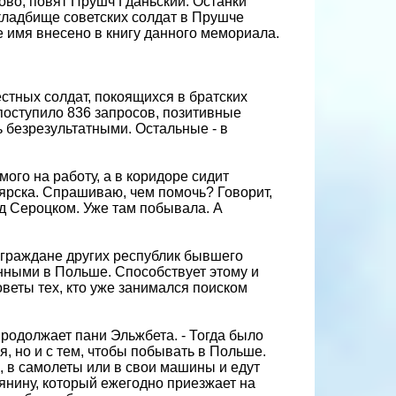
ово, повят Прушч Гданьский. Останки
кладбище советских солдат в Прушче
 имя внесено в книгу данного мемориала.
естных солдат, покоящихся в братских
поступило 836 запросов, позитивные
ь безрезультатными. Остальные - в
мого на работу, а в коридоре сидит
ярска. Спрашиваю, чем помочь? Говорит,
од Сероцком. Уже там побывала. А
 граждане других республик бывшего
нными в Польше. Способствует этому и
оветы тех, кто уже занимался поиском
продолжает пани Эльжбета. - Тогда было
, но и с тем, чтобы побывать в Польше.
а, в самолеты или в свои машины и едут
янину, который ежегодно приезжает на