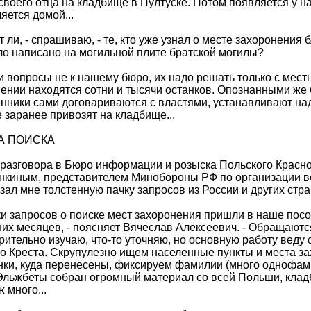
своего отца на кладбище в Пултуске. Потом появляется у на
яется домой...
ут ли, - спрашиваю, - те, кто уже узнал о месте захоронения 
о написано на могильной плите братской могилы?
ти вопросы не к нашему бюро, их надо решать только с мест
ении находятся сотни и тысячи останков. Опознанными же 
нники сами договариваются с властями, устанавливают на
 заранее привозят на кладбище...
А ПОИСКА
разговора в Бюро информации и розыска Польского Красно
нкиным, представителем Минобороны РФ по организации в
зал мне толстенную пачку запросов из России и других стра
ки запросов о поиске мест захоронения пришли в наше посо
их месяцев, - поясняет Вячеслав Алексеевич. - Обращаются
ительно изучаю, что-то уточняю, но основную работу веду
о Креста. Скрупулезно ищем населенные пункты и места з
нки, куда перенесены, фиксируем фамилии (много однофами
Эльжбеты собран огромный материал со всей Польши, клад
ж много...