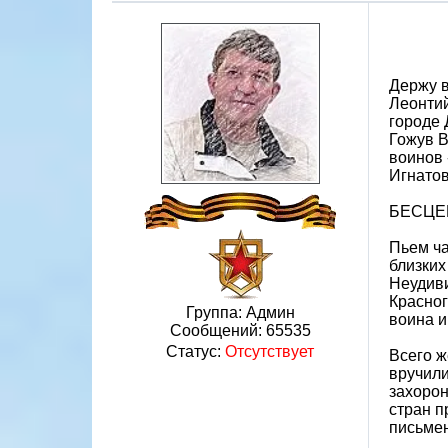
Держу в
Леонтий
городе 
Гожув В
воинов 
Игнатов
БЕСЦЕ
Пьем ча
близких
Неудиви
Красног
Группа: Админ
воина 
Сообщений:
65535
Статус:
Отсутствует
Всего ж
вручили
захорон
стран п
письмен