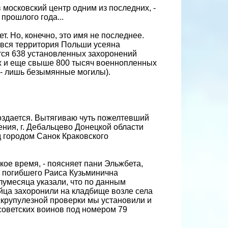
 московский центр одним из последних, -
 прошлого года...
ет. Но, конечно, это имя не последнее.
и вся территория Польши усеяна
тся 638 установленных захоронений
их и еще свыше 800 тысяч военнопленных
, - лишь безымянные могилы).
создается. Вытягиваю чуть пожелтевший
ения, г. Дебальцево Донецкой области
од городом Санок Краковского
кое время, - поясняет пани Эльжбета,
а погибшего Раиса Кузьминична
лумесяца указали, что по данным
йца захоронили на кладбище возле села
скрупулезной проверки мы установили и
 советских воинов под номером 79