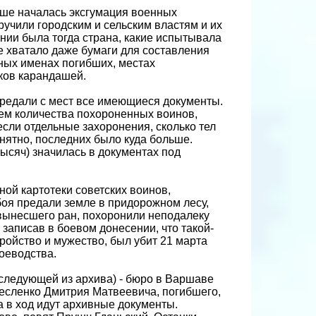
ьше началась эксгумация военных
ручили городским и сельским властям и их
нии была тогда страна, какие испытывала
е хватало даже бумаги для составления
ных именах погибших, местах
ков карандашей.
ередали с мест все имеющиеся документы.
ем количества похороненных воинов,
несли отдельные захоронения, сколько тел
онятно, последних было куда больше.
тысяч) значилась в документах под
ой картотеки советских воинов,
боя предали земле в придорожном лесу,
 вынесшего ран, похоронили неподалеку
 записав в боевом донесении, что такой-
еройство и мужество, был убит 21 марта
оеводства.
ю следующей из архива) - бюро в Варшаве
Тесленко Дмитрия Матвеевича, погибшего,
а в ход идут архивные документы.