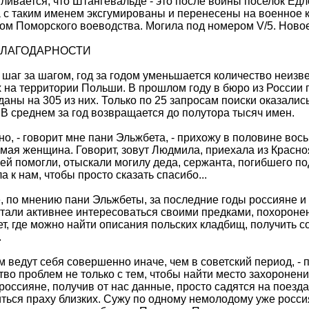
ливается, что Штангевальде - это после войны поселок Едл
 с таким именем эксгумированы и перенесены на военное 
ом Поморского воеводства. Могила под номером V/5. Новое
БЛАГОДАРНОСТИ
, шаг за шагом, год за годом уменьшается количество неизв
 на территории Польши. В прошлом году в бюро из России 
даны на 305 из них. Только по 25 запросам поиски оказалис
 В среднем за год возвращается до полутора тысяч имен.
но, - говорит мне пани Эльжбета, - прихожу в половине вось
мая женщина. Говорит, зовут Людмила, приехала из Красно
ей помогли, отыскали могилу деда, сержанта, погибшего п
а к нам, чтобы просто сказать спасибо...
 по мнению пани Эльжбеты, за последние годы россияне и
али активнее интересоваться своими предками, похороне
т, где можно найти описания польских кладбищ, получить с
.
м ведут себя совершенно иначе, чем в советский период, - 
во проблем не только с тем, чтобы найти место захоронения
россияне, получив от нас данные, просто садятся на поезд
ться праху близких. Сужу по одному немолодому уже росси