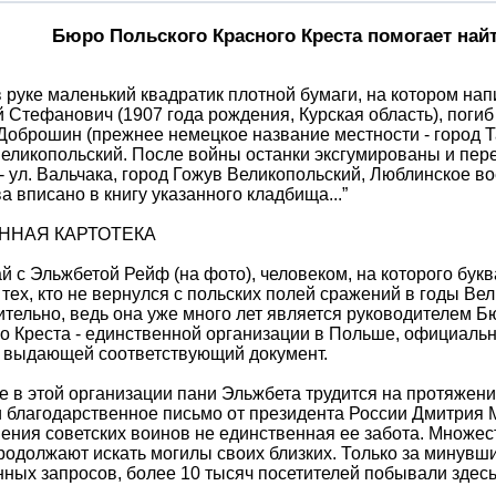
Бюро Польского Красного Креста помогает най
 руке маленький квадратик плотной бумаги, на котором на
 Стефанович (1907 года рождения, Курская область), погиб 
Доброшин (прежнее немецкое название местности - город Т
еликопольский. После войны останки эксгумированы и пер
- ул. Вальчака, город Гожув Великопольский, Люблинское во
а вписано в книгу указанного кладбища...”
ННАЯ КАРТОТЕКА
й с Эльжбетой Рейф (на фото), человеком, на которого бук
 тех, кто не вернулся с польских полей сражений в годы В
тельно, ведь она уже много лет является руководителем 
о Креста - единственной организации в Польше, официал
и выдающей соответствующий документ.
е в этой организации пани Эльжбета трудится на протяжени
 благодарственное письмо от президента России Дмитрия М
ения советских воинов не единственная ее забота. Множес
родолжают искать могилы своих близких. Только за минувш
ных запросов, более 10 тысяч посетителей побывали здесь