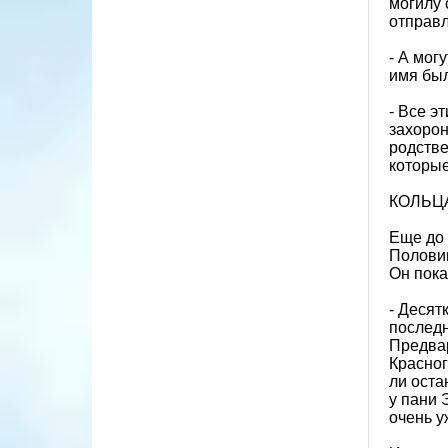
могилу 
отправл
- А мог
имя был
- Все э
захорон
родстве
которые
КОЛЬЦ
Еще до 
Полови
Он пока
- Десят
последн
Предвар
Красног
ли оста
у пани 
очень у