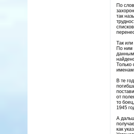
По слов
захорон
так наз
труднос
списков
перене
Так или
По ним 
данными
найдено
Только 
именам
В те го
погибши
постави
от поле
то боец
1945 го
А дальш
получае
как ука