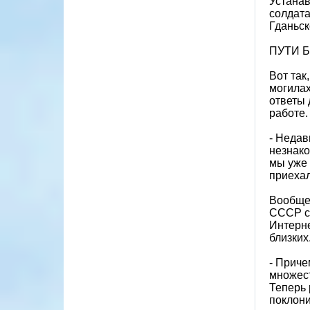
Устанав
солдата
Гданьск
ПУТИ 
Вот так
могилах
ответы 
работе.
- Недав
незнако
мы уже 
приехал
Вообще,
СССР ст
Интерне
близких
- Приче
множест
Теперь 
поклони