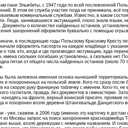
ам пани Эльжбеты, с 1947 года по всей послевоенной Пол
ений. В этом ее служба участия тогда не принимала, всё по
ываемым коммунальным службам. Известно, в каком состоя
ти. Люди, занимавшиеся эксгумацией, плохо знали языки, н
. Документы о количестве найденных останков, установлен
сения захоронений оформляли буквально с помощью огрыз
 иначе, в последующие годы Польскому Красному Кресту п
начали оформлять паспорта на каждое кладбище с указани
 о том, кто, когда и где производил эксгумацию, куда пере
, имена скольких погибших установлены, а скольких нет. П
одна пятая от общего числа найденных останков (около 70 
и.
ды была заложена именная основа нынешней территориальн
х и похороненных на польской земле. Кого-то сразу после 
в на скорую руку фанерную табличку с именем. Кого-то, не
вого госпиталя, правда, без документов в гимнастерке. Зато
, находясь на фронте, верный воинской присяге, проявив г
да и похоронен возле деревни Штангевальде Данцигского в
е - уже, скажем, в 2006 году (именно эту карточку я доста
т из Москвы запрос на поиск захоронения красноармейца 
зано выше, возле деревушки с немецким названием. И снов