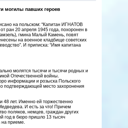
ти могилы павших героев
писано на польском: “Капитан ИГНАТОВ
от ран 20 апреля 1945 года, похоронен в
амзель), гмина Малый Камень, повят
енесены на военное кладбище советских
еводство”. И приписка: “Имя капитана
вально молятся тысячи и тысячи родных и
еликой Отечественной войны.
Бюро информации и розыска Польского
ьно подтверждающей место захоронения
и 48 лет. Именно ей торжественно
едведева. И есть за что! Причем
тво поляков, немцев, граждан других
ий год в бюро пришло 13 тысяч
 на приеме.