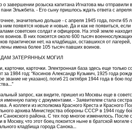
о о завершении розыска капитана Игнатова мы отправили в
 пани Эльжбета. - Его сыну пришлось ждать ответа с апреля
точнее, значительно дольше - с апреля 1945 года, почти 65 л
а ним появятся новые и новые. Да и как не появиться, есл
лами советских солдат и офицеров. На этой земле находи
их воинов. В них покоятся около 600 тысяч военнослужащ
сков практически нет, на кладбищах, оставшихся от лагерей
лены имена более 105 тысяч павших воинов.
ЕДАМ ЗАТЕРЯННЫХ МОГИЛ
и, карточки, карточки. Электронная база здесь еще только 
т за 1984 год: “Косинов Александр Кузьмич, 1925 года рожд
ое звание не указано), погиб 21 октября 1944 года в бою п
тва...”
альный запрос, как видите, пришел из Москвы еще в советс
я именную папку с документами. - Заявителем стала сестр
ва. А коллеги из исполкома Красного Креста и Красного По
ьного архива Министерства обороны СССР в 1944 году бо
 Санокского района. С тех пор многое изменилось. После 
и в Москву, что этот боец покоится ныне в братской могиле
льного кладбища города Санока...