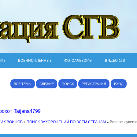
ШИЕ
ВОЕННОПЛЕННЫЕ
ФОТОАЛЬБОМЫ
ВИДЕО СГВ
ВСЕ ТЕМЫ
СВЕЖИЕ
ПОИСК
РЕГИСТРАЦИЯ
ВХОД
рохот
,
Tatjana4799
КИХ ВОИНОВ
»
ПОИСК ЗАХОРОНЕНИЙ ПО ВСЕМ СТРАНАМ
»
Вопросы увеко