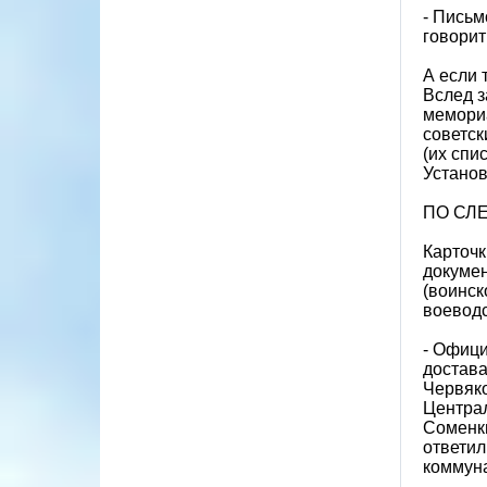
- Письм
говорит
А если 
Вслед з
мемориа
советск
(их спи
Установ
ПО СЛ
Карточк
докумен
(воинск
воеводс
- Офици
достава
Червяко
Централ
Соменки
ответил
коммуна