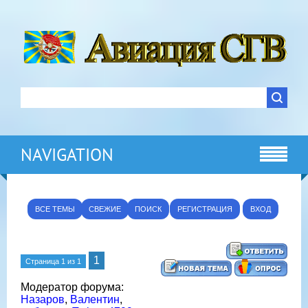
NAVIGATION
ВСЕ ТЕМЫ
СВЕЖИЕ
ПОИСК
РЕГИСТРАЦИЯ
ВХОД
1
Страница
1
из
1
Модератор форума:
Назаров
,
Валентин
,