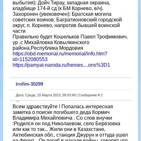
выбытия): Дойч Тирау, западная окраина,
кладбище 174-й сд (к БМ Корнево, в/ч).
Захоронен (увековечен): Братская могила
советских воинов, Багратионовский городской
округ, п. Корнево, напротив бывшей воинской
части
Правильно будет Кошельков Павел Трофимович.
ур .с Михайловка Ковылкинского
района.Республика Мордовия
https://obd-memorial.ru/memorial/info.htm?
id=1152080553
https://pamyat-naroda.ru/heroes....ons%3D1
trofim-30299
Дата: Среда, 15 Марта 2023, 09:03:49 | Сообщение #
2
Всем здравствуйте ! Попалась интересная
заметка о поиске погибшего деда Кормич
Владимира Михайловича . Со слов внучки
:Родился он под Николаевом, село Берёзовка
или как то так... Жили они в Казахстане,
Актюбинская обл., станция Джурун и оттуда ушел
на фронт... Он погиб в начале войны, говорят что