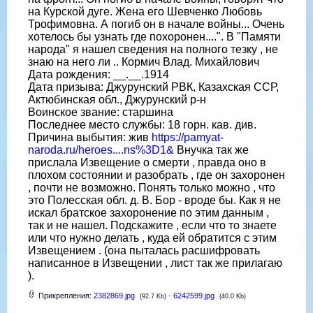
на Курской дуге. Жена его Шевченко Любовь
Трофимовна. А погиб он в начале войны... Очень
хотелось бы узнать где похоронен....". В "Памяти
народа" я нашел сведения на полного тезку , не
знаю на него ли .. Кормич Влад. Михайлович
Дата рождения: __.__.1914
Дата призыва: Джурунский РВК, Казахская ССР,
Актюбинская обл., Джурунский р-н
Воинское звание: старшина
Последнее место службы: 18 горн. кав. див.
Причина выбытия: жив
https://pamyat-
naroda.ru/heroes....ns%3D1&
Внучка так же
прислала Извещение о смерти , правда оно в
плохом состоянии и разобрать , где он захоронен
, почти не возможно. Понять только можно , что
это Полесская обл. д. В. Бор - вроде бы. Как я не
искал братское захоронение по этим данным ,
так и не нашел. Подскажите , если что то знаете
или что нужно делать , куда ей обратится с этим
Извещением . (она пыталась расшифровать
написанное в Извещении , лист так же прилагаю
).
Прикрепления:
2382869.jpg
·
6242599.jpg
(92.7 Kb)
(40.0 Kb)