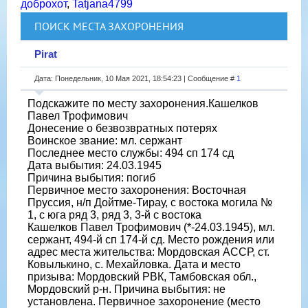
доброхот
,
Tatjana4799
ПОИСК МЕСТА ЗАХОРОНЕНИЯ
Pirat
Дата: Понедельник, 10 Мая 2021, 18:54:23 | Сообщение #
1
Подскажите по месту захоронения.Кашелков
Павел Трофимович
Донесение о безвозвратных потерях
Воинское звание: мл. сержант
Последнее место службы: 494 сп 174 сд
Дата выбытия: 24.03.1945
Причина выбытия: погиб
Первичное место захоронения: Восточная
Пруссия, н/п Дойтме-Тирау, с востока могила №
1, с юга ряд 3, ряд 3, 3-й с востока
Кашелков Павел Трофимович (*-24.03.1945), мл.
сержант, 494-й сп 174-й сд. Место рождения или
адрес места жительства: Мордовская АССР, ст.
Ковылькино, с. Мехайловка. Дата и место
призыва: Мордовский РВК, Тамбовская обл.,
Мордовский р-н. Причина выбытия: не
установлена. Первичное захоронение (место