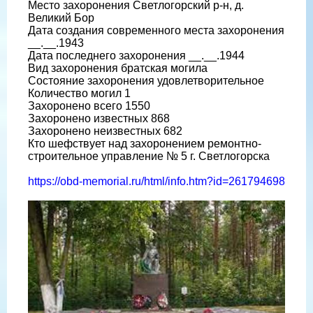
Место захоронения Светлогорский р-н, д.
Великий Бор
Дата создания современного места захоронения
__.__.1943
Дата последнего захоронения __.__.1944
Вид захоронения братская могила
Состояние захоронения удовлетворительное
Количество могил 1
Захоронено всего 1550
Захоронено известных 868
Захоронено неизвестных 682
Кто шефствует над захоронением ремонтно-
строительное управление № 5 г. Светлогорска
https://obd-memorial.ru/html/info.htm?id=261794698