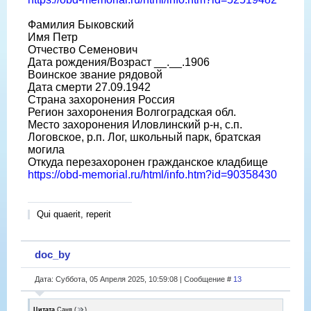
Фамилия Быковский
Имя Петр
Отчество Семенович
Дата рождения/Возраст __.__.1906
Воинское звание рядовой
Дата смерти 27.09.1942
Страна захоронения Россия
Регион захоронения Волгоградская обл.
Место захоронения Иловлинский р-н, с.п.
Логовское, р.п. Лог, школьный парк, братская
могила
Откуда перезахоронен гражданское кладбище
https://obd-memorial.ru/html/info.htm?id=90358430
Qui quaerit, reperit
doc_by
Дата: Суббота, 05 Апреля 2025, 10:59:08 | Сообщение #
13
Цитата
Саня
(
)