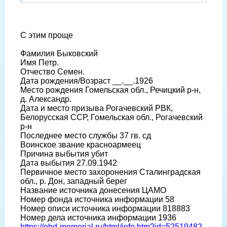
С этим проще
Фамилия Быковский
Имя Петр.
Отчество Семен.
Дата рождения/Возраст __.__.1926
Место рождения Гомельская обл., Речицкий р-н,
д. Александр.
Дата и место призыва Рогачевский РВК,
Белорусская ССР, Гомельская обл., Рогачевский
р-н
Последнее место службы 37 гв. сд
Воинское звание красноармеец
Причина выбытия убит
Дата выбытия 27.09.1942
Первичное место захоронения Сталинградская
обл., р. Дон, западный берег
Название источника донесения ЦАМО
Номер фонда источника информации 58
Номер описи источника информации 818883
Номер дела источника информации 1936
https://obd-memorial.ru/html/info.htm?id=52519482