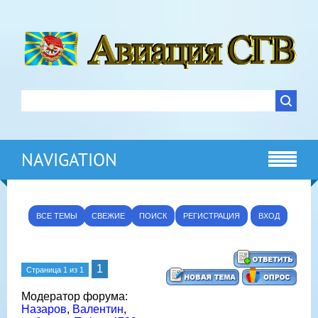
NAVIGATION
ВСЕ ТЕМЫ
СВЕЖИЕ
ПОИСК
РЕГИСТРАЦИЯ
ВХОД
1
Страница
1
из
1
Модератор форума:
Назаров
,
Валентин
,