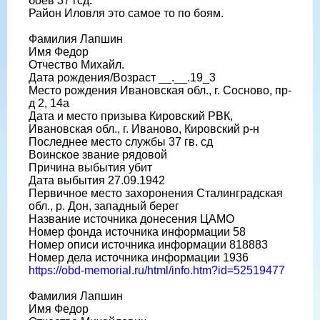
боев 37 гсд.
Район Иловля это самое то по боям.
Фамилия Лапшин
Имя Федор
Отчество Михайл.
Дата рождения/Возраст __.__.19_3
Место рождения Ивановская обл., г. Сосново, пр-
д 2, 14а
Дата и место призыва Кировский РВК,
Ивановская обл., г. Иваново, Кировский р-н
Последнее место службы 37 гв. сд
Воинское звание рядовой
Причина выбытия убит
Дата выбытия 27.09.1942
Первичное место захоронения Сталинградская
обл., р. Дон, западный берег
Название источника донесения ЦАМО
Номер фонда источника информации 58
Номер описи источника информации 818883
Номер дела источника информации 1936
https://obd-memorial.ru/html/info.htm?id=52519477
Фамилия Лапшин
Имя Федор