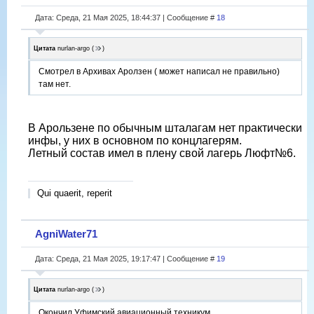
Дата: Среда, 21 Мая 2025, 18:44:37 | Сообщение #
18
Цитата
nurlan-argo
(
)
Смотрел в Архивах Аролзен ( может написал не правильно)
там нет.
В Арользене по обычным шталагам нет практически
инфы, у них в основном по концлагерям.
Летный состав имел в плену свой лагерь Люфт№6.
Qui quaerit, reperit
AgniWater71
Дата: Среда, 21 Мая 2025, 19:17:47 | Сообщение #
19
Цитата
nurlan-argo
(
)
Окончил Уфимский авиационный техникум.