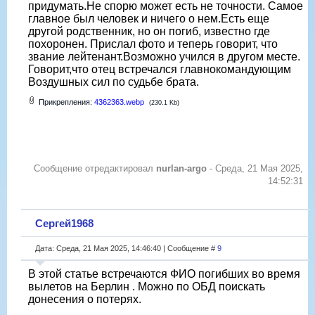
придумать.Не спорю может есть не точности. Самое
главное был человек и ничего о нем.Есть еще
другой родственник, но он погиб, известно где
похоронен. Прислал фото и теперь говорит, что
звание лейтенант.Возможно учился в другом месте.
Говорит,что отец встречался главнокомандующим
Воздушных сил по судьбе брата.
Прикрепления:
4362363.webp
(230.1 Kb)
Сообщение отредактировал
nurlan-argo
-
Среда, 21 Мая 2025,
14:52:31
Сергей1968
Дата: Среда, 21 Мая 2025, 14:46:40 | Сообщение #
9
В этой статье встречаются ФИО погибших во время
вылетов на Берлин . Можно по ОБД поискать
донесения о потерях.