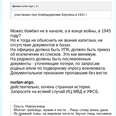
Цитата
nurlan-argo
(
)
участвовал при бомбардировке Берлина в 1941 г
Может, бомбил не в начале, а в конце войны, в 1945
году?
Но и тогда не объяснить ни звание капитана, ни
отсутствие документов в базах.
На офицера должна быть УПК, должен быть приказ
об исключении из списков. Это как минимум.
На рядового должны быть послевоенные
документы - уточняющие потери, по запросам
родных и/или по подворному опросу военкомата.
Документальное признание пропавшим без вести.
nurlan-argo
,
действительно, оочень странная история.
Запросите на всякий случай ИЦ МВД и УФСБ.
Ольга, Новокузнецк
Молчат гробницы, мумии и кости, - Лишь слову жизнь дана:
Из древней тьмы, на мировом погосте Звучат лишь письмена