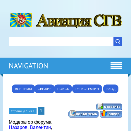
NAVIGATION
ВСЕ ТЕМЫ
СВЕЖИЕ
ПОИСК
РЕГИСТРАЦИЯ
ВХОД
1
Страница
1
из
1
Модератор форума:
Назаров
,
Валентин
,