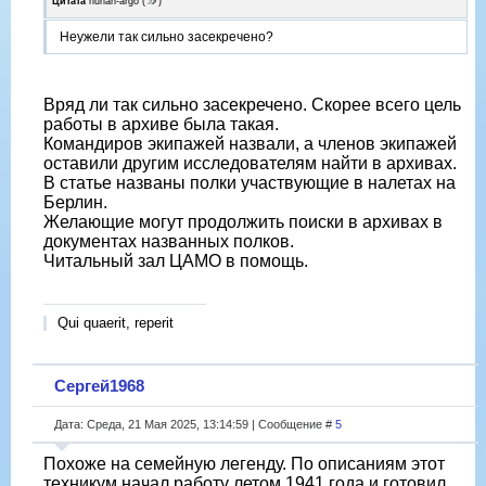
Цитата
nurlan-argo
(
)
Неужели так сильно засекречено?
Вряд ли так сильно засекречено. Скорее всего цель
работы в архиве была такая.
Командиров экипажей назвали, а членов экипажей
оставили другим исследователям найти в архивах.
В статье названы полки участвующие в налетах на
Берлин.
Желающие могут продолжить поиски в архивах в
документах названных полков.
Читальный зал ЦАМО в помощь.
Qui quaerit, reperit
Сергей1968
Дата: Среда, 21 Мая 2025, 13:14:59 | Сообщение #
5
Похоже на семейную легенду. По описаниям этот
техникум начал работу летом 1941 года и готовил