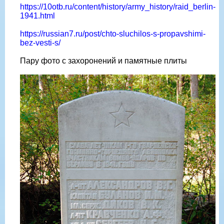
https://10otb.ru/content/history/army_history/raid_berlin-
1941.html
https://russian7.ru/post/chto-sluchilos-s-propavshimi-
bez-vesti-s/
Пару фото с захоронений и памятные плиты