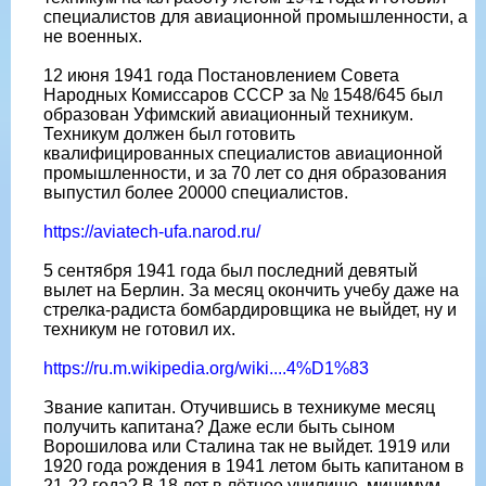
специалистов для авиационной промышленности, а
не военных.
12 июня 1941 года Постановлением Совета
Народных Комиссаров СССР за № 1548/645 был
образован Уфимский авиационный техникум.
Техникум должен был готовить
квалифицированных специалистов авиационной
промышленности, и за 70 лет со дня образования
выпустил более 20000 специалистов.
https://aviatech-ufa.narod.ru/
5 сентября 1941 года был последний девятый
вылет на Берлин. За месяц окончить учебу даже на
стрелка-радиста бомбардировщика не выйдет, ну и
техникум не готовил их.
https://ru.m.wikipedia.org/wiki....4%D1%83
Звание капитан. Отучившись в техникуме месяц
получить капитана? Даже если быть сыном
Ворошилова или Сталина так не выйдет. 1919 или
1920 года рождения в 1941 летом быть капитаном в
21-22 года? В 18 лет в лётное училище, минимум