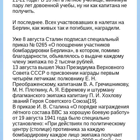
пару лет довоенной учебы, ну ни как капитана не
получить.
И последнее. Всех участвовавших в налетах на
Берлин, как живых так и погибших, наградили.
Уже 8 августа Сталин подписал специальный
приказ № 0265 «О поощрении участников
бомбардировки Берлина», в котором, помимо
благодарности, объявлялось о выдаче каждому
члену экипажа по 2 тысячи рублей.
13 августа вышел Указ Президиума Верховного
Совета СССР о присвоении награды первым
четырём летчикам: полковнику Е. Н.
Преображенскому, капитанам В. А. Гречишникову,
М. Н. Плоткину, А. Я. Ефремову и штурману
флагманского экипажа капитану П. И. Хохлову
званий Героя Советского Союза[19].
В приказе И. В. Сталина «О порядке награждения
лётного состава ВВС за хорошую боевую работу»
от 19 августа 1941 года было специально
установлено: «При действиях по политическому
центру (столице) противника за каждую
бомбардировку каждое лицо экипажа получает