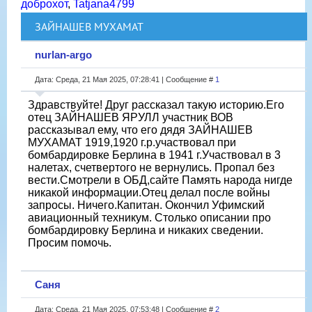
доброхот
,
Tatjana4799
ЗАЙНАШЕВ МУХАМАТ
nurlan-argo
Дата: Среда, 21 Мая 2025, 07:28:41 | Сообщение #
1
Здравствуйте! Друг рассказал такую историю.Его
отец ЗАЙНАШЕВ ЯРУЛЛ участник ВОВ
рассказывал ему, что его дядя ЗАЙНАШЕВ
МУХАМАТ 1919,1920 г.р.участвовал при
бомбардировке Берлина в 1941 г.Участвовал в 3
налетах, счетвертого не вернулись. Пропал без
вести.Смотрели в ОБД,сайте Память народа нигде
никакой информации.Отец делал после войны
запросы. Ничего.Капитан. Окончил Уфимский
авиационный техникум. Столько описании про
бомбардировку Берлина и никаких сведении.
Просим помочь.
Саня
Дата: Среда, 21 Мая 2025, 07:53:48 | Сообщение #
2