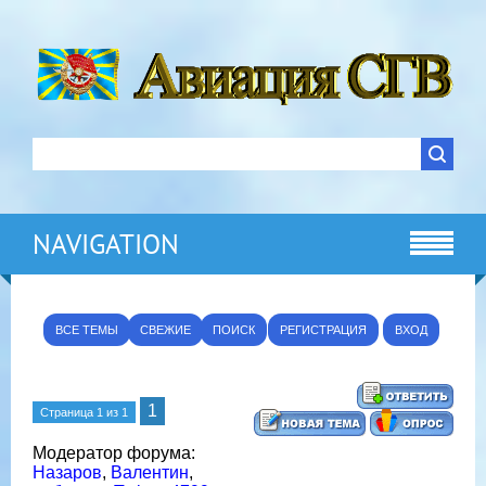
NAVIGATION
ВСЕ ТЕМЫ
СВЕЖИЕ
ПОИСК
РЕГИСТРАЦИЯ
ВХОД
1
Страница
1
из
1
Модератор форума:
Назаров
,
Валентин
,