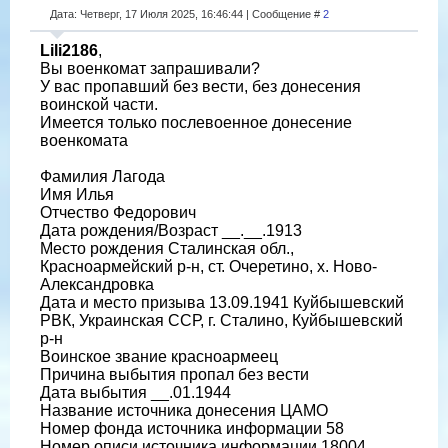
Дата: Четверг, 17 Июля 2025, 16:46:44 | Сообщение #
2
Lili2186
,
Вы военкомат запрашивали?
У вас пропавший без вести, без донесения
воинской части.
Имеется только послевоенное донесение
военкомата
Фамилия Лагода
Имя Илья
Отчество Федорович
Дата рождения/Возраст __.__.1913
Место рождения Сталинская обл.,
Красноармейский р-н, ст. Очеретино, х. Ново-
Александровка
Дата и место призыва 13.09.1941 Куйбышевский
РВК, Украинская ССР, г. Сталино, Куйбышевский
р-н
Воинское звание красноармеец
Причина выбытия пропал без вести
Дата выбытия __.01.1944
Название источника донесения ЦАМО
Номер фонда источника информации 58
Номер описи источника информации 18004