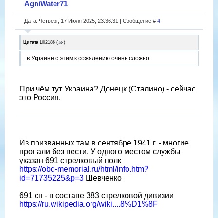
AgniWater71
Дата: Четверг, 17 Июля 2025, 23:36:31 | Сообщение #
4
Цитата
Lili2186
(
)
в Украине с этим к сожалению очень сложно.
При чëм тут Украина? Донецк (Сталино) - сейчас
это Россия.
Из призванных там в сентябре 1941 г. - многие
пропали без вести. У одного местом службы
указан 691 стрелковый полк
https://obd-memorial.ru/html/info.htm?
id=71735225&p=3
Шевченко
691 сп - в составе 383 стрелковой дивизии
https://ru.wikipedia.org/wiki....8%D1%8F