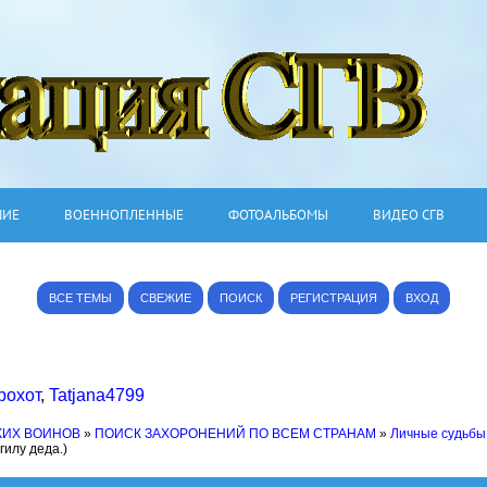
ШИЕ
ВОЕННОПЛЕННЫЕ
ФОТОАЛЬБОМЫ
ВИДЕО СГВ
ВСЕ ТЕМЫ
СВЕЖИЕ
ПОИСК
РЕГИСТРАЦИЯ
ВХОД
рохот
,
Tatjana4799
КИХ ВОИНОВ
»
ПОИСК ЗАХОРОНЕНИЙ ПО ВСЕМ СТРАНАМ
»
Личные судьбы
гилу деда.)