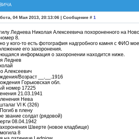
ВИЧА
бота, 04 Мая 2013, 20:13:06 | Сообщение #
1
илу Леднева Николая Алексеевича похороненного на Ново
номер 8.
о у кого-то есть фотография надгробного камня с ФИО мое
ложение его захоронения.
еющаяся информация о захоронении находится ниже.
я Леднев
колай
во Алексеевич
ждения/Возраст __.__.1916
ождения Горьковская обл.
ый номер 17225
енения 21.03.1941
пленения Нева
шталаг VI K (326)
Погиб в плену
е звание солдат (рядовой)
ерти 08.04.1942
ахоронения Шверте (новое кладбище)
могила 8
я на латинице Lednjow