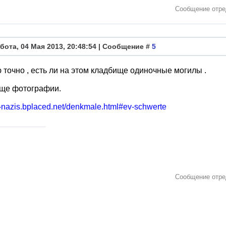
Сообщение отр
бота, 04 Мая 2013, 20:48:54 | Сообщение #
5
 точно , есть ли на этом кладбище одиночные могилы .
еще фотографии.
o-nazis.bplaced.net/denkmale.html#ev-schwerte
Сообщение отр