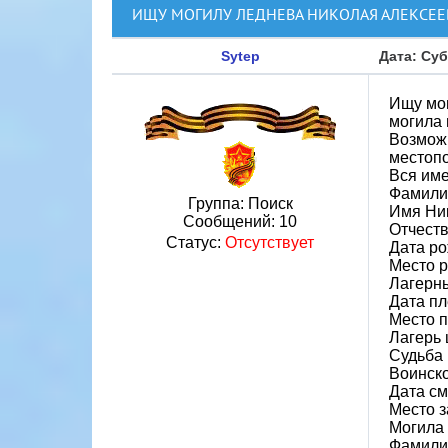
ИЩУ МОГИЛУ ЛЕДНЕВА НИКОЛАЯ АЛЕКСЕЕ
Sytep
Дата: Суб
Ищу мог
могила 
Возможн
местопо
Вся им
Фамили
Группа: Поиск
Имя Ни
Сообщений:
10
Отчест
Статус:
Отсутствует
Дата ро
Место р
Лагерн
Дата пл
Место 
Лагерь 
Судьба 
Воинско
Дата см
Место з
Могила 
Фамили