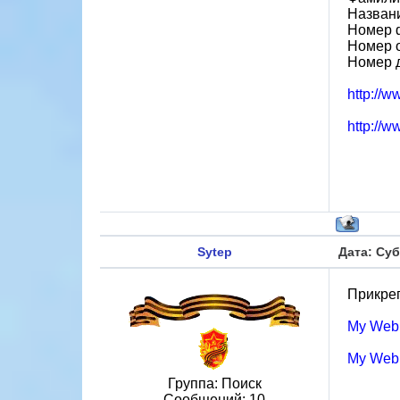
Назван
Номер 
Номер 
Номер 
http://w
http://w
Sytep
Дата: Суб
Прикреп
My Web
My Web
Группа: Поиск
Сообщений:
10