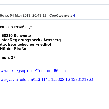
бота, 04 Мая 2013, 20:43:19 | Сообщение #
4
ация о кладбище
D-58239 Schwerte
 Info: Regierungsbezirk Arnsberg
tte: Evangelischer Friedhof
 Hörder Straße
nion: 37
ww.weltkriegsopfer.de/Friedho....66.html
www.sgvavia.ru/forum/113-1141-155302-16-1323121763