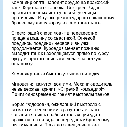
Командир опять наводит орудие на вражеский
танк. Короткая остановка. Выстрел. Видны
брызги огненных искр у левой гусеницы
противника. И тут же резкий удар по наклонному
броневому листу корпуса советского танка.
Стреляющий снова ловит в перекрестие
прицела машину со свастикой. Огневой
поединок, поединок нервов и выучки,
продолжается. Куроедов меняет позицию,
выводит танк к находящемуся прямо по курсу
бугру и, прикрывшись им, делает короткую
остановку.
Командир танка быстро уточняет наводку.
Мгновения кажутся долгими. Механик-водитель,
не выдержав, кричит: «Стреляй, командир!»
Почти одновременно гремят выстрелы танков.
Борис Федорович, ожидавший выстрела с
выжатым сцеплением, сразу трогает танк.
Слышится лишь слабый скользящий удар
вражеского снаряда по переднему броневому
листу машины. Погасло освещение шкал