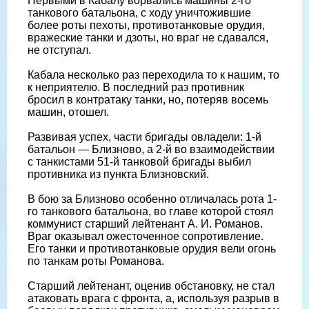
Первыми в Кабалу ворвались машины 2-го
танкового батальона, с ходу уничтожившие
более роты пехоты, противотанковые орудия,
вражеские танки и дзоты, но враг не сдавался,
не отступал.
Кабала несколько раз переходила то к нашим, то
к неприятелю. В последний раз противник
бросил в контратаку танки, но, потеряв восемь
машин, отошел.
Развивая успех, части бригады овладели: 1-й
батальон — Близново, а 2-й во взаимодействии
с танкистами 51-й танковой бригады выбил
противника из пункта Близновский.
В бою за Близново особенно отличалась рота 1-
го танкового батальона, во главе которой стоял
коммунист старший лейтенант А. И. Романов.
Враг оказывал ожесточенное сопротивление.
Его танки и противотанковые орудия вели огонь
по танкам роты Романова.
Старший лейтенант, оценив обстановку, не стал
атаковать врага с фронта, а, используя разрыв в