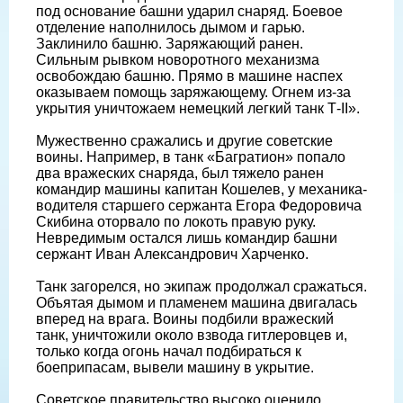
под основание башни ударил снаряд. Боевое
отделение наполнилось дымом и гарью.
Заклинило башню. Заряжающий ранен.
Сильным рывком новоротного механизма
освобождаю башню. Прямо в машине наспех
оказываем помощь заряжающему. Огнем из-за
укрытия уничтожаем немецкий легкий танк Т-II».
Мужественно сражались и другие советские
воины. Например, в танк «Багратион» попало
два вражеских снаряда, был тяжело ранен
командир машины капитан Кошелев, у механика-
водителя старшего сержанта Егора Федоровича
Скибина оторвало по локоть правую руку.
Невредимым остался лишь командир башни
сержант Иван Александрович Харченко.
Танк загорелся, но экипаж продолжал сражаться.
Объятая дымом и пламенем машина двигалась
вперед на врага. Воины подбили вражеский
танк, уничтожили около взвода гитлеровцев и,
только когда огонь начал подбираться к
боеприпасам, вывели машину в укрытие.
Советское правительство высоко оценило