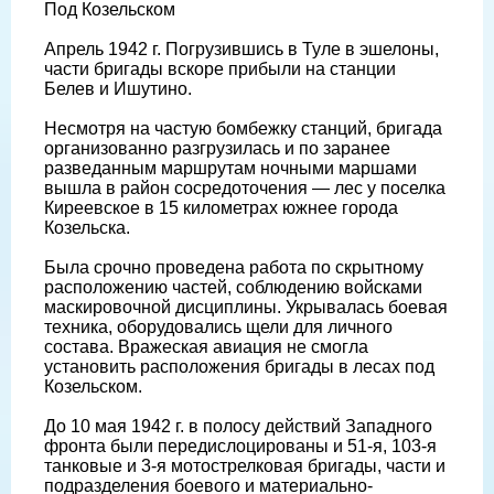
Под Козельском
Апрель 1942 г. Погрузившись в Туле в эшелоны,
части бригады вскоре прибыли на станции
Белев и Ишутино.
Несмотря на частую бомбежку станций, бригада
организованно разгрузилась и по заранее
разведанным маршрутам ночными маршами
вышла в район сосредоточения — лес у поселка
Киреевское в 15 километрах южнее города
Козельска.
Была срочно проведена работа по скрытному
расположению частей, соблюдению войсками
маскировочной дисциплины. Укрывалась боевая
техника, оборудовались щели для личного
состава. Вражеская авиация не смогла
установить расположения бригады в лесах под
Козельском.
До 10 мая 1942 г. в полосу действий Западного
фронта были передислоцированы и 51-я, 103-я
танковые и 3-я мотострелковая бригады, части и
подразделения боевого и материально-