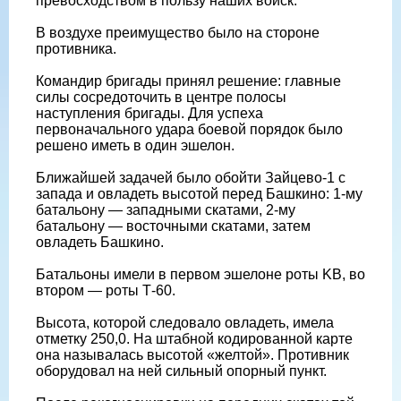
превосходством в пользу наших войск.
В воздухе преимущество было на стороне
противника.
Командир бригады принял решение: главные
силы сосредоточить в центре полосы
наступления бригады. Для успеха
первоначального удара боевой порядок было
решено иметь в один эшелон.
Ближайшей задачей было обойти Зайцево-1 с
запада и овладеть высотой перед Башкино: 1-му
батальону — западными скатами, 2-му
батальону — восточными скатами, затем
овладеть Башкино.
Батальоны имели в первом эшелоне роты KB, во
втором — роты Т-60.
Высота, которой следовало овладеть, имела
отметку 250,0. На штабной кодированной карте
она называлась высотой «желтой». Противник
оборудовал на ней сильный опорный пункт.