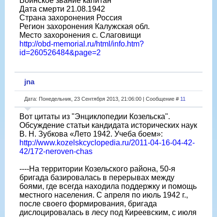
Воинское звание капитан
Дата смерти 21.08.1942
Страна захоронения Россия
Регион захоронения Калужская обл.
Место захоронения с. Слаговищи
http://obd-memorial.ru/html/info.htm?
id=260526484&page=2
jna
Дата: Понедельник, 23 Сентября 2013, 21:06:00 | Сообщение #
11
Вот цитаты из "Энциклопедии Козельска".
Обсуждение статьи кандидата исторических наук
В. Н. Зубкова «Лето 1942. Учеба боем»:
http://www.kozelskcyclopedia.ru/2011-04-16-04-42-
42/172-neroven-chas
----На территории Козельского района, 50-я
бригада базировалась в перерывах между
боями, где всегда находила поддержку и помощь
местного населения. С апреля по июль 1942 г.,
после своего формирования, бригада
дислоцировалась в лесу под Киреевским, с июля