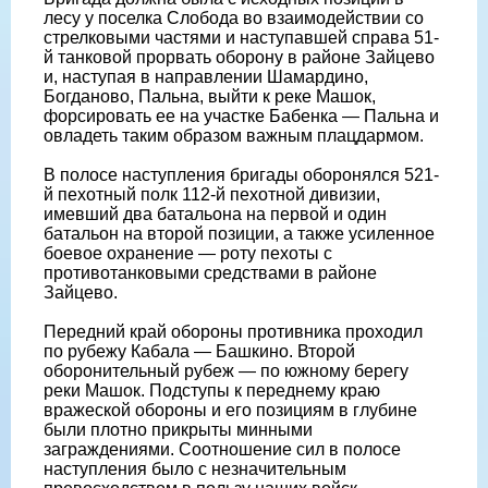
лесу у поселка Слобода во взаимодействии со
стрелковыми частями и наступавшей справа 51-
й танковой прорвать оборону в районе Зайцево
и, наступая в направлении Шамардино,
Богданово, Пальна, выйти к реке Машок,
форсировать ее на участке Бабенка — Пальна и
овладеть таким образом важным плацдармом.
В полосе наступления бригады оборонялся 521-
й пехотный полк 112-й пехотной дивизии,
имевший два батальона на первой и один
батальон на второй позиции, а также усиленное
боевое охранение — роту пехоты с
противотанковыми средствами в районе
Зайцево.
Передний край обороны противника проходил
по рубежу Кабала — Башкино. Второй
оборонительный рубеж — по южному берегу
реки Машок. Подступы к переднему краю
вражеской обороны и его позициям в глубине
были плотно прикрыты минными
заграждениями. Соотношение сил в полосе
наступления было с незначительным