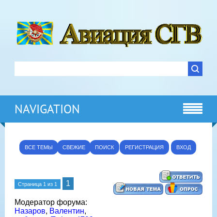
NAVIGATION
ВСЕ ТЕМЫ
СВЕЖИЕ
ПОИСК
РЕГИСТРАЦИЯ
ВХОД
1
Страница
1
из
1
Модератор форума:
Назаров
,
Валентин
,