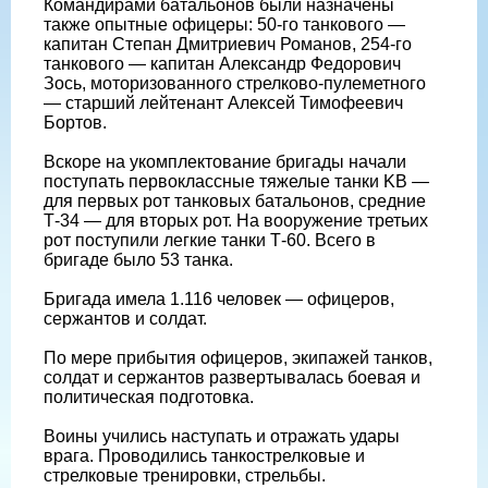
Командирами батальонов были назначены
также опытные офицеры: 50-го танкового —
капитан Степан Дмитриевич Романов, 254-го
танкового — капитан Александр Федорович
Зось, моторизованного стрелково-пулеметного
— старший лейтенант Алексей Тимофеевич
Бортов.
Вскоре на укомплектование бригады начали
поступать первоклассные тяжелые танки KB —
для первых рот танковых батальонов, средние
Т-34 — для вторых рот. На вооружение третьих
рот поступили легкие танки Т-60. Всего в
бригаде было 53 танка.
Бригада имела 1.116 человек — офицеров,
сержантов и солдат.
По мере прибытия офицеров, экипажей танков,
солдат и сержантов развертывалась боевая и
политическая подготовка.
Воины учились наступать и отражать удары
врага. Проводились танкострелковые и
стрелковые тренировки, стрельбы.