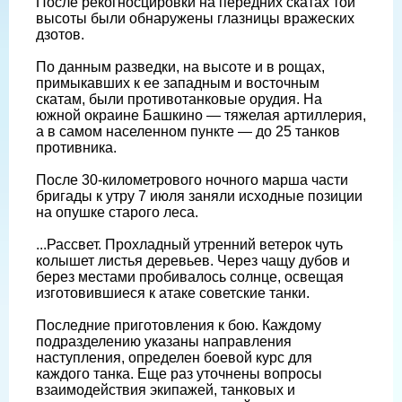
После рекогносцировки на передних скатах той
высоты были обнаружены глазницы вражеских
дзотов.
По данным разведки, на высоте и в рощах,
примыкавших к ее западным и восточным
скатам, были противотанковые орудия. На
южной окраине Башкино — тяжелая артиллерия,
а в самом населенном пункте — до 25 танков
противника.
После 30-километрового ночного марша части
бригады к утру 7 июля заняли исходные позиции
на опушке старого леса.
...Рассвет. Прохладный утренний ветерок чуть
колышет листья деревьев. Через чащу дубов и
берез местами пробивалось солнце, освещая
изготовившиеся к атаке советские танки.
Последние приготовления к бою. Каждому
подразделению указаны направления
наступления, определен боевой курс для
каждого танка. Еще раз уточнены вопросы
взаимодействия экипажей, танковых и