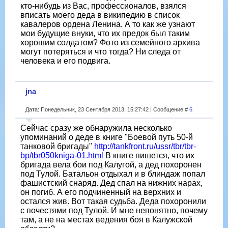
кто-нибудь из Вас, профессионалов, взялся
вписать моего деда в википедию в список
кавалеров ордена Ленина. А то как же узнают
мои будущие внуки, что их предок был таким
хорошим солдатом? Фото из семейного архива
могут потеряться и что тогда? Ни следа от
человека и его подвига.
jna
Дата: Понедельник, 23 Сентября 2013, 15:27:42 | Сообщение #
6
Сейчас сразу же обнаружила несколько
упоминаний о деде в книге "Боевой путь 50-й
танковой бригады"
http://tankfront.ru/ussr/tbr/tbr-
bp/tbr050kniga-01.html
В книге пишется, что их
бригада вела бои под Калугой, а дед похоронен
под Тулой. Батальон отдыхал и в блиндаж попал
фашистский снаряд. Дед спал на нижних нарах,
он погиб. А его подчиненный на верхних и
остался жив. Вот такая судьба. Деда похоронили
с почестями под Тулой. И мне непонятно, почему
там, а не на местах ведения боя в Калужской