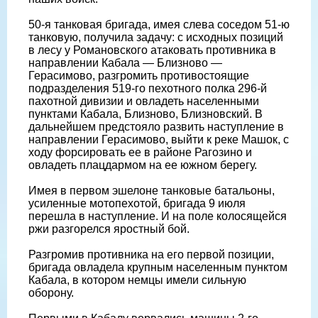
50-я танковая бригада, имея слева соседом 51-ю
танковую, получила задачу: с исходных позиций
в лесу у Романовского атаковать противника в
направлении Кабала — Близново —
Герасимово, разгромить противостоящие
подразделения 519-го пехотного полка 296-й
пахотной дивизии и овладеть населенными
пунктами Кабала, Близново, Близновский. В
дальнейшем предстояло развить наступление в
направлении Герасимово, выйти к реке Машок, с
ходу форсировать ее в районе Рагозино и
овладеть плацдармом на ее южном берегу.
Имея в первом эшелоне танковые батальоны,
усиленные мотопехотой, бригада 9 июля
перешла в наступление. И на поле колосящейся
ржи разгорелся яростный бой.
Разгромив противника на его первой позиции,
бригада овладела крупным населенным пунктом
Кабала, в котором немцы имели сильную
оборону.