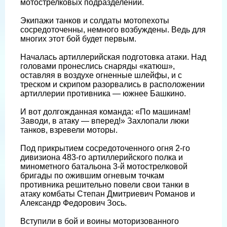
мотострелковых подразделений.
Экипажи танков и солдаты мотопехоты
сосредоточенны, немного возбуждены. Ведь для
многих этот бой будет первым.
Началась артиллерийская подготовка атаки. Над
головами пронеслись снаряды «катюш»,
оставляя в воздухе огненные шлейфы, и с
треском и скрипом разорвались в расположении
артиллерии противника — южнее Башкино.
И вот долгожданная команда: «По машинам!
Заводи, в атаку — вперед!» Захлопали люки
танков, взревели моторы.
Под прикрытием сосредоточенного огня 2-го
дивизиона 483-го артиллерийского полка и
минометного батальона 3-й мотострелковой
бригады по ожившим огневым точкам
противника решительно повели свои танки в
атаку комбаты Степан Дмитриевич Романов и
Александр Федорович Зось.
Вступили в бой и воины моторизованного