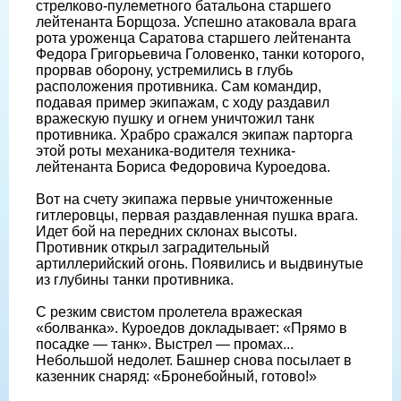
стрелково-пулеметного батальона старшего
лейтенанта Борщоза. Успешно атаковала врага
рота уроженца Саратова старшего лейтенанта
Федора Григорьевича Головенко, танки которого,
прорвав оборону, устремились в глубь
расположения противника. Сам командир,
подавая пример экипажам, с ходу раздавил
вражескую пушку и огнем уничтожил танк
противника. Храбро сражался экипаж парторга
этой роты механика-водителя техника-
лейтенанта Бориса Федоровича Куроедова.
Вот на счету экипажа первые уничтоженные
гитлеровцы, первая раздавленная пушка врага.
Идет бой на передних склонах высоты.
Противник открыл заградительный
артиллерийский огонь. Появились и выдвинутые
из глубины танки противника.
С резким свистом пролетела вражеская
«болванка». Куроедов докладывает: «Прямо в
посадке — танк». Выстрел — промах...
Небольшой недолет. Башнер снова посылает в
казенник снаряд: «Бронебойный, готово!»