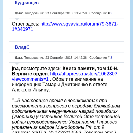
Кудрявцев
Дата: Понедельник, 23 Сентября 2013, 13:28:50 | Сообщение #
2
Ответ здесь:
http://www.sgvavia.ru/forum/79-3671-
1#340971
ВладС
Дата: Понедельник, 23 Сентября 2013, 14:42:36 | Сообщение #
3
jna
, посмотрите здесь:
Книга памяти, том 10-й.
Верните орден.
http://altapress.ru/story/106280?
viewcomments=1
. Обратите внимание на
информацию Тамары Дмитриенко в ответе
Алексею Ильину:
"...В настоящее время в военкоматах при
рассмотрении вопросов о передаче ближайшим
родственникам неврученных наград погибших
(умерших) участников Великой Отечественной
войны руководствуются Указаниями Главного
управления кадров Минобороны РФ от 9
августа 2007 г. № 173/3/12566. Текстом этой