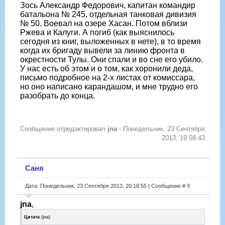
Зось Александр Федорович, капитан командир
батальона № 245, отдельная танковая дивизия
№ 50. Воевал на озере Хасан. Потом вблизи
Ржева и Калуги. А погиб (как выяснилось
сегодня из книг, выложенных в нете), в то время
когда их бригаду вывели за линию фронта в
окрестности Тулы. Они спали и во сне его убило.
У нас есть об этом и о том, как хоронили деда,
письмо подробное на 2-х листах от комиссара,
но оно написано карандашом, и мне трудно его
разобрать до конца.
Сообщение отредактировал
jna
-
Понедельник, 23 Сентября
2013, 19:58:43
Саня
Дата: Понедельник, 23 Сентября 2013, 20:18:55 | Сообщение #
9
jna
,
Цитата
(
jna
)