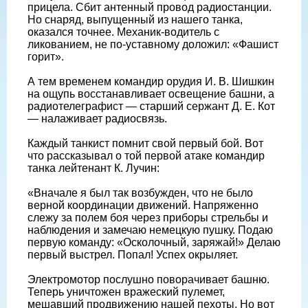
прицела. Сбит антенный провод радиостанции.
Но снаряд, выпущенный из нашего танка,
оказался точнее. Механик-водитель с
ликованием, не по-уставному доложил: «Фашист
горит».
А тем временем командир орудия И. В. Шишкин
на ощупь восстанавливает освещение башни, а
радиотелеграфист — старший сержант Д. Е. Кот
— налаживает радиосвязь.
Каждый танкист помнит свой первый бой. Вот
что рассказывал о той первой атаке командир
танка лейтенант К. Лучин:
«Вначале я был так возбужден, что не было
верной координации движений. Напряженно
слежу за полем боя через приборы стрельбы и
наблюдения и замечаю немецкую пушку. Подаю
первую команду: «Осколочный, заряжай!» Делаю
первый выстрел. Попал! Успех окрыляет.
Электромотор послушно поворачивает башню.
Теперь уничтожен вражеский пулемет,
мешавший продвижению нашей пехоты. Но вот