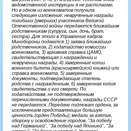
ведомственной инструкции я не располагаю.
Но в одном из военкоматов получила
следующее изложение: неврученные награды
погибших (умерших) участников Великой
Отечественной войны передаются ближайшим
родственникам (супруга, сын, дочь, брат,
сестра). Для этого в Управление кадров
Минобороны подаются 1) заявка ближайших
родственников, 2) ходатайство комиссии
военкомата, 3) архивная справка ЦАМО,
свидетельствующая о награждении и
невручении награды, 4) заверенные копии
военного билета (красноармейской книжки) или
справка военкомата, 5) заверенные
документы, подтверждающие степень
родства с награжденным, 6) заверенная копия
свидетельства о его смерти. По
ходатайствам, не подтвержденным
перечисленными документами, награды СССР
не передаются. Передаче подлежат ордена, за
исключением представляющих большую
ценность (орден Победы); медали за взятие,
оборону и освобождение городов, "За победу
над Германией", "За победу над Японией", "За