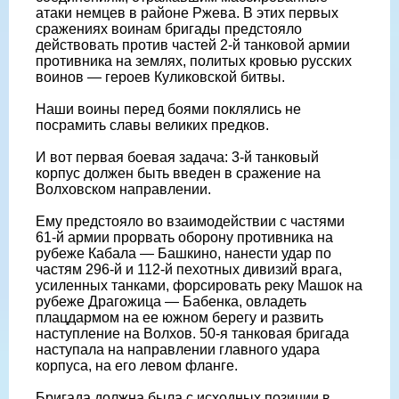
атаки немцев в районе Ржева. В этих первых
сражениях воинам бригады предстояло
действовать против частей 2-й танковой армии
противника на землях, политых кровью русских
воинов — героев Куликовской битвы.
Наши воины перед боями поклялись не
посрамить славы великих предков.
И вот первая боевая задача: 3-й танковый
корпус должен быть введен в сражение на
Волховском направлении.
Ему предстояло во взаимодействии с частями
61-й армии прорвать оборону противника на
рубеже Кабала — Башкино, нанести удар по
частям 296-й и 112-й пехотных дивизий врага,
усиленных танками, форсировать реку Машок на
рубеже Драгожица — Бабенка, овладеть
плацдармом на ее южном берегу и развить
наступление на Волхов. 50-я танковая бригада
наступала на направлении главного удара
корпуса, на его левом фланге.
Бригада должна была с исходных позиции в