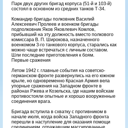
Парк двух других бригад корпуса (51-й и 103-й)
состоял в основном из средних танков Т-34.
Командир бригады полковник Василий
Алексеевич Пролеев и военком бригады
подполковник Яков Яковлевич Комлов,
прибывший на эту должность вместо полкового
комиссара В. П. Широкова, назначенного
военкомом 3-го танкового корпуса, старались как
можно чаще встречаться с личным составом.
Шли последние приготовления к боям.
Первые сражения
Летом 1942 г. главные события на советско-
германском фронте развернулись на его южном
крыле, но одновременно Красная Армия вела
упорные сражения на Западном фронте в
районах Ржева и Козельска, где нашим войскам
противостояли опытные и хорошо вооруженные
соединения врага.
Бригада вступила в схватку с противником в
начале июля, когда войска Западного фронта
перешли в наступление для оказания помощи
соединениям, отражавшим массированные