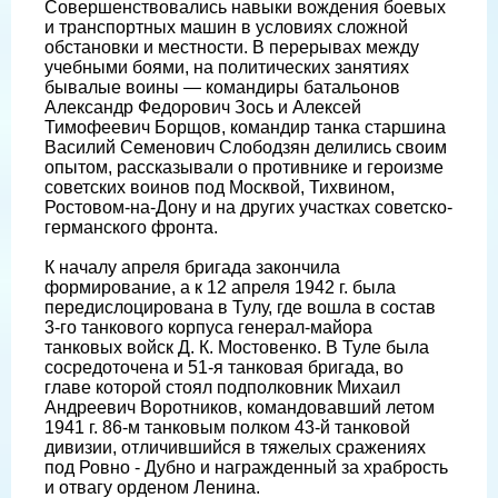
Совершенствовались навыки вождения боевых
и транспортных машин в условиях сложной
обстановки и местности. В перерывах между
учебными боями, на политических занятиях
бывалые воины — командиры батальонов
Александр Федорович Зось и Алексей
Тимофеевич Борщов, командир танка старшина
Василий Семенович Слободзян делились своим
опытом, рассказывали о противнике и героизме
советских воинов под Москвой, Тихвином,
Ростовом-на-Дону и на других участках советско-
германского фронта.
К началу апреля бригада закончила
формирование, а к 12 апреля 1942 г. была
передислоцирована в Тулу, где вошла в состав
3-го танкового корпуса генерал-майора
танковых войск Д. К. Мостовенко. В Туле была
сосредоточена и 51-я танковая бригада, во
главе которой стоял подполковник Михаил
Андреевич Воротников, командовавший летом
1941 г. 86-м танковым полком 43-й танковой
дивизии, отличившийся в тяжелых сражениях
под Ровно - Дубно и награжденный за храбрость
и отвагу орденом Ленина.