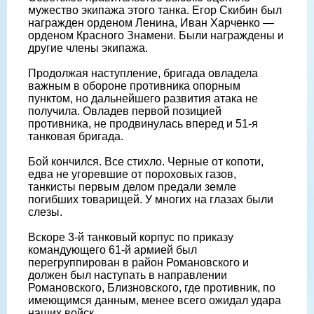
мужество экипажа этого танка. Егор Скибин был
награжден орденом Ленина, Иван Харченко —
орденом Красного Знамени. Были награждены и
другие члены экипажа.
Продолжая наступление, бригада овладела
важным в обороне противника опорным
пунктом, но дальнейшего развития атака не
получила. Овладев первой позицией
противника, не продвинулась вперед и 51-я
танковая бригада.
Бой кончился. Все стихло. Черные от копоти,
едва не угоревшие от пороховых газов,
танкисты первым делом предали земле
погибших товарищей. У многих на глазах были
слезы.
Вскоре 3-й танковый корпус по приказу
командующего 61-й армией был
перегруппирован в район Романовского и
должен был наступать в направлении
Романовского, Близновского, где противник, по
имеющимся данным, менее всего ожидал удара
наших войск.