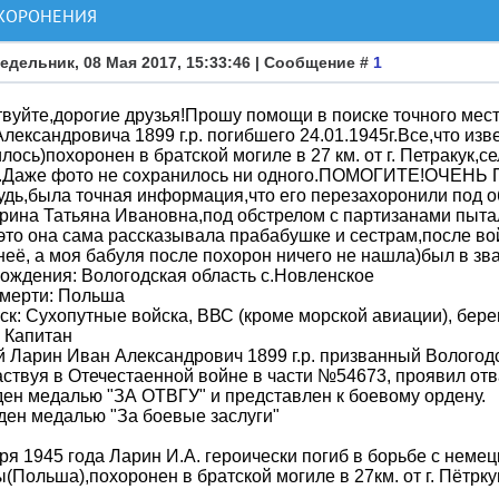
АХОРОНЕНИЯ
едельник, 08 Мая 2017, 15:33:46 | Сообщение #
1
вуйте,дорогие друзья!Прошу помощи в поиске точного мес
лександровича 1899 г.р. погибшего 24.01.1945г.Все,что изв
лось)похоронен в братской могиле в 27 км. от г. Петракук,с
а.Даже фото не сохранилось ни одного.ПОМОГИТЕ!ОЧЕНЬ П
удь,была точная информация,что его перезахоронили под о
рина Татьяна Ивановна,под обстрелом с партизанами пытал
это она сама рассказывала прабабушке и сестрам,после во
неё, а моя бабуля после похорон ничего не нашла)был в з
ождения: Вологодская область с.Новленское
смерти: Польша
ск: Сухопутные войска, ВВС (кроме морской авиации), бер
 Капитан
 Ларин Иван Александрович 1899 г.р. призванный Волого
аствуя в Отечестаенной войне в части №54673, проявил отва
ен медалью "ЗА ОТВГУ" и представлен к боевому ордену.
ен медалью "За боевые заслуги"
ря 1945 года Ларин И.А. героически погиб в борьбе с неме
(Польша),похоронен в братской могиле в 27км. от г. Пётрку
.