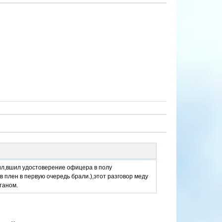
ил,вшил удостоверение офицера в полу
 плен в первую очередь брали.),этот разговор меду
таном.