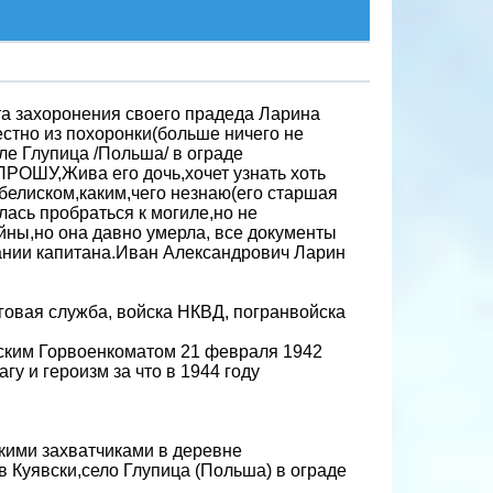
та захоронения своего прадеда Ларина
естно из похоронки(больше ничего не
еле Глупица /Польша/ в ограде
РОШУ,Жива его дочь,хочет узнать хоть
белиском,каким,чего незнаю(его старшая
ась пробраться к могиле,но не
йны,но она давно умерла, все документы
вании капитана.Иван Александрович Ларин
еговая служба, войска НКВД, погранвойска
дским Горвоенкоматом 21 февраля 1942
гу и героизм за что в 1944 году
цкими захватчиками в деревне
в Куявски,село Глупица (Польша) в ограде