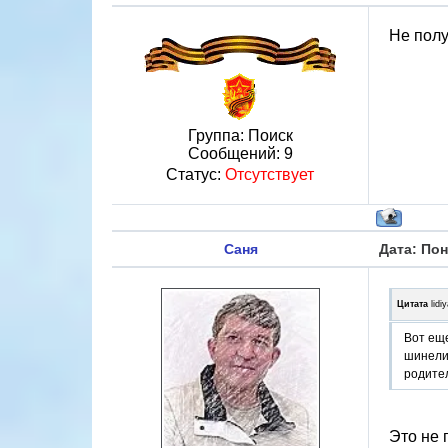
Не полу
Группа: Поиск
Сообщений:
9
Статус:
Отсутствует
Саня
Дата: Пон
Цитата
lidi
Вот ещ
шинели(
родите
Это не 