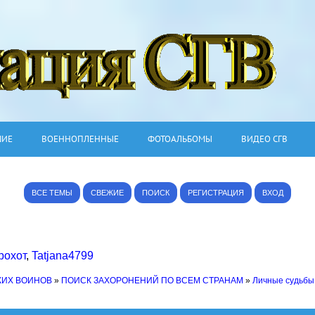
ШИЕ
ВОЕННОПЛЕННЫЕ
ФОТОАЛЬБОМЫ
ВИДЕО СГВ
ВСЕ ТЕМЫ
СВЕЖИЕ
ПОИСК
РЕГИСТРАЦИЯ
ВХОД
рохот
,
Tatjana4799
КИХ ВОИНОВ
»
ПОИСК ЗАХОРОНЕНИЙ ПО ВСЕМ СТРАНАМ
»
Личные судьбы