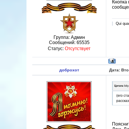
Кнопка 
сообщен
Qui quae
Группа: Админ
Сообщений:
65535
Статус:
Отсутствует
доброхот
Дата: Вто
Цитата
lidi
(его ст
расска
Пояснит