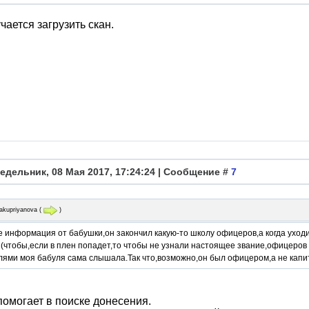
чается загрузить скан.
едельник, 08 Мая 2017, 17:24:24 | Сообщение #
7
yakupriyanova
(
)
е информация от бабушки,он закончил какую-то школу офицеров,а когда уход
чтобы,если в плен попадет,то чтобы не узнали настоящее звание,офицеров в
лями моя бабуля сама слышала.Так что,возможно,он был офицером,а не капи
помогает в поиске донесения.