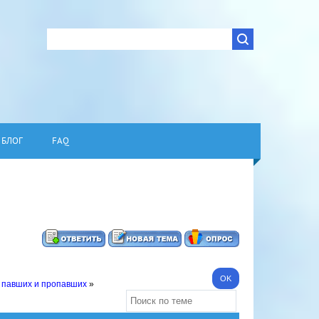
БЛОГ
FAQ
 павших и пропавших
»