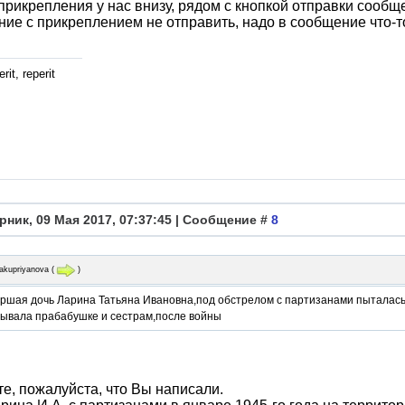
прикрепления у нас внизу, рядом с кнопкой отправки сообще
ие с прикреплением не отправить, надо в сообщение что-т
rit, reperit
рник, 09 Мая 2017, 07:37:45 | Сообщение #
8
yakupriyanova
(
)
аршая дочь Ларина Татьяна Ивановна,под обстрелом с партизанами пыталась 
зывала прабабушке и сестрам,после войны
е, пожалуйста, что Вы написали.