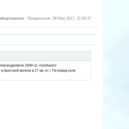
yakupriyanova
-
Понедельник, 08 Мая 2017, 15:58:37
ександровича 1899 г.р. погибшего
 братской могиле в 27 км. от г. Петракук,селе