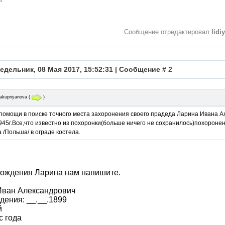
Сообщение отредактировал
lidi
едельник, 08 Мая 2017, 15:52:31 | Сообщение #
2
yakupriyanova
(
)
омощи в поиске точного места захоронения своего прадеда Ларина Ивана Ал
945г.Все,что известно из похоронки(больше ничего не сохранилось)похоронен в
 /Польша/ в ограде костела.
рождения Ларина нам напишите.
Иван Александрович
дения: __.__.1899
й
с года