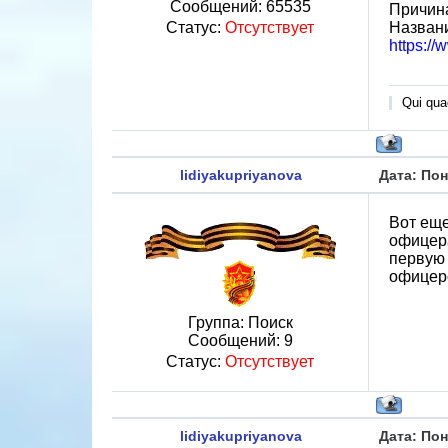
Сообщений:
65535
Причина
Назван
Статус:
Отсутствует
https:/
Qui quae
lidiyakupriyanova
Дата: Пон
Вот еще
офицера
первую 
офицеро
Группа: Поиск
Сообщений:
9
Статус:
Отсутствует
lidiyakupriyanova
Дата: Пон