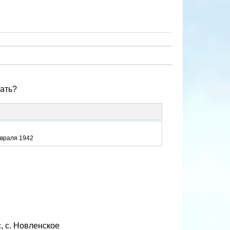
зать?
евраля 1942
, с. Новленское