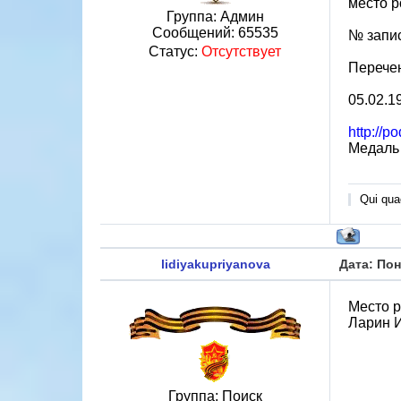
место р
Группа: Админ
Сообщений:
65535
№ запи
Статус:
Отсутствует
Перече
05.02.1
http://
Медаль 
Qui quae
lidiyakupriyanova
Дата: Пон
Место р
Ларин И
Группа: Поиск