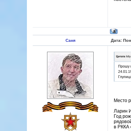
Саня
Дата: Пон
Цитата
lidi
Прошу п
24.01.1
Глупица
Место 
Ларин 
Год рож
рядово
в РККА 