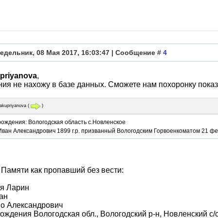
едельник, 08 Мая 2017, 16:03:47 | Сообщение #
4
upriyanova
,
ия не нахожу в базе данных. Сможете нам похоронку пока
yakupriyanova
(
)
рождения: Вологодская область с.Новленское
Иван Александрович 1899 г.р. призванный Вологодским Горвоенкоматом 21 ф
 Памяти как пропавший без вести:
я Ларин
ан
во Александрович
ождения Вологодская обл., Вологодский р-н, Новленский с/с