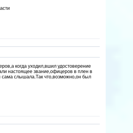
асти
еров,а когда уходил,вшил удостоверение
нали настоящее звание,офицеров в плен в
я сама слышала.Так что,возможно,он был