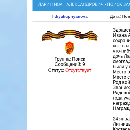
ЛАРИН ИВАН АЛЕКСАНДРОВИЧ - ПОИСК З
lidiyakupriyanova
Дата: Пон
Здравст
Ивана А
сохрани
костел
что-ниб
дочь Ла
Группа: Поиск
смогла,
Сообщений:
9
были у 
Статус:
Отсутствует
Место р
Место 
Род вой
Звание:
Рядовой
года,уч
награжд
Награжд
24 янва
Лигницы
Костела