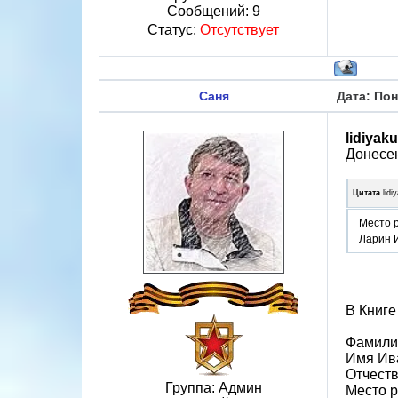
Сообщений:
9
Статус:
Отсутствует
Саня
Дата: Пон
lidiyak
Донесен
Цитата
lidi
Место 
Ларин 
В Книге
Фамили
Имя Ив
Отчест
Группа: Админ
Место р