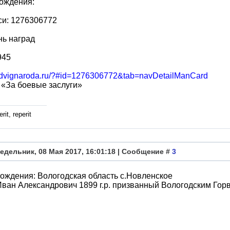
ождения:
си: 1276306772
нь наград
945
podvignaroda.ru/?#id=1276306772&tab=navDetailManCard
«За боевые заслуги»
rit, reperit
едельник, 08 Мая 2017, 16:01:18 | Сообщение #
3
ождения: Вологодская область с.Новленское
ван Александрович 1899 г.р. призванный Вологодским Го