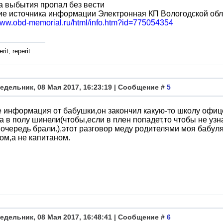
 выбытия пропал без вести
ие источника информации Электронная КП Вологодской обл
/www.obd-memorial.ru/html/info.htm?id=775054354
rit, reperit
едельник, 08 Мая 2017, 16:23:19 | Сообщение #
5
 информация от бабушки,он закончил какую-то школу офиц
 в полу шинели(чтобы,если в плен попадет,то чтобы не уз
очередь брали.),этот разговор меду родителями моя бабул
м,а не капитаном.
едельник, 08 Мая 2017, 16:48:41 | Сообщение #
6