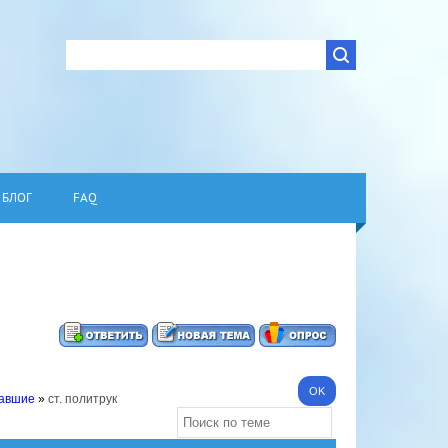
БЛОГ
FAQ
павшие
»
ст. политрук