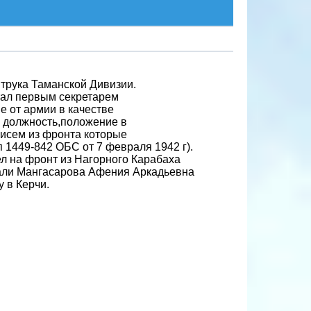
трука Таманской Дивизии.
тал первым секретарем
е от армии в качестве
л должность,положение в
 писем из фронта которые
п 1449-842 ОБС от 7 февраля 1942 г).
л на фронт из Нагорного Карабаха
звали Мангасарова Афения Аркадьевна
 в Керчи.