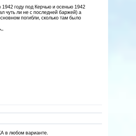
 1942 году под Керчью и осенью 1942
л чуть ли не с последней баржей) а
сновном погибли, сколько там было
,,
КА в любом варианте.