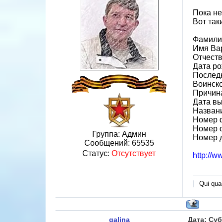
Пока не
Вот так
Фамили
Имя Ва
Отчеств
Дата ро
Послед
Воинско
Причин
Дата вы
Назван
Номер 
Номер 
Группа: Админ
Номер 
Сообщений:
65535
Статус:
Отсутствует
http://
Qui quae
galina
Дата: Суб