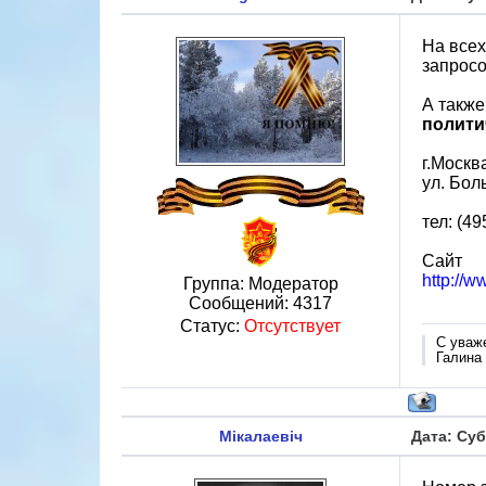
На всех
запросо
А также
полити
г.Москв
ул. Бол
тел: (49
Сайт
http://w
Группа: Модератор
Сообщений:
4317
Статус:
Отсутствует
С уваж
Галина
Мікалаевіч
Дата: Суб