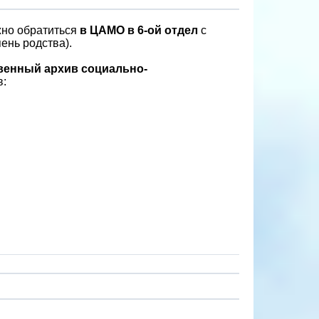
жно обратиться
в ЦАМО в 6-ой отдел
с
ень родства).
венный архив социально-
в: