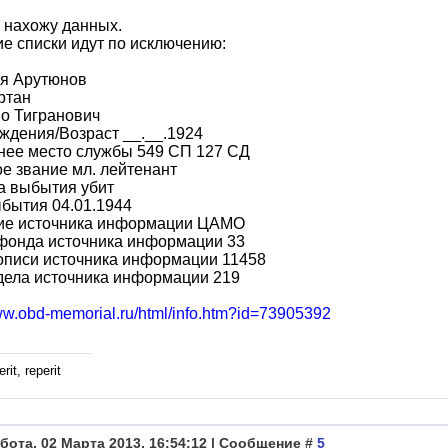
 нахожу данных.
ие списки идут по исключению:
я Арутюнов
ртан
о Тигранович
ждения/Возраст __.__.1924
нее место службы 549 СП 127 СД
е звание мл. лейтенант
а выбытия убит
бытия 04.01.1944
ие источника информации ЦАМО
фонда источника информации 33
описи источника информации 11458
дела источника информации 219
www.obd-memorial.ru/html/info.htm?id=73905392
rit, reperit
бота, 02 Марта 2013, 16:54:12 | Сообщение #
5