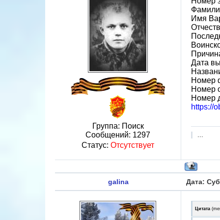
Номер 
Фамили
Имя Ва
Отчест
Послед
Воинско
Причина
Дата вы
Назван
Номер 
Номер 
Номер 
https://
Группа: Поиск
Сообщений:
1297
...
Статус:
Отсутствует
galina
Дата: Суб
Цитата
(
me