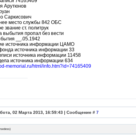
записи 74165409
я Арутюнов
руан
во Саркисович
нее место службы 842 ОБС
е звание ст. политрук
 выбытия пропал без вести
бытия __.05.1942
ие источника информации ЦАМО
фонда источника информации 33
описи источника информации 11458
дела источника информации 634
obd-memorial.ru/html/info.htm?id=74165409
бота, 02 Марта 2013, 16:59:43 | Сообщение #
7
rsedess
)