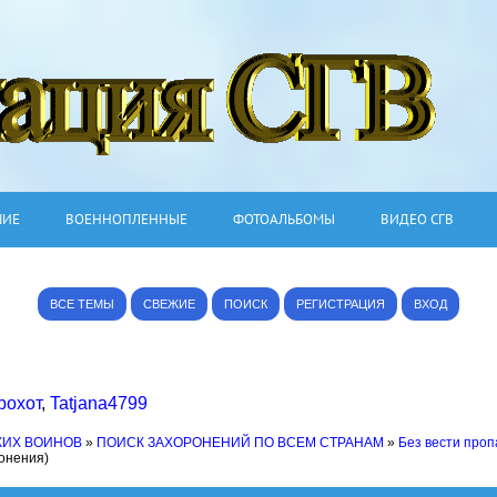
ШИЕ
ВОЕННОПЛЕННЫЕ
ФОТОАЛЬБОМЫ
ВИДЕО СГВ
ВСЕ ТЕМЫ
СВЕЖИЕ
ПОИСК
РЕГИСТРАЦИЯ
ВХОД
рохот
,
Tatjana4799
КИХ ВОИНОВ
»
ПОИСК ЗАХОРОНЕНИЙ ПО ВСЕМ СТРАНАМ
»
Без вести про
ронения)