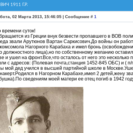
ИЧ 1911 Г.Р.
бота, 02 Марта 2013, 15:46:05 | Сообщение #
1
 времени суток!
бращается из Греции внук безвести пропавшего в ВОВ поли
еда звали Арутюнов Вартан Саркисович.До войны он рабо
комсомола Нагорного Карабаха и имел бронь (освобождени
 должностного лица),но по собственному желанию остави
е и ушел на фронт.Все,что осталось от него это несколько
ли с адресов: (Полевая почта,станция 1452-845 ОБС) и ( п/
ы мой дед учился в высшей партийной школе в Москве.Уше
анакерт.Родился в Нагорном Карабахе,имел 2 детей,жену 
бушка).По сведениям моей матери ее отец погиб в 1942 году