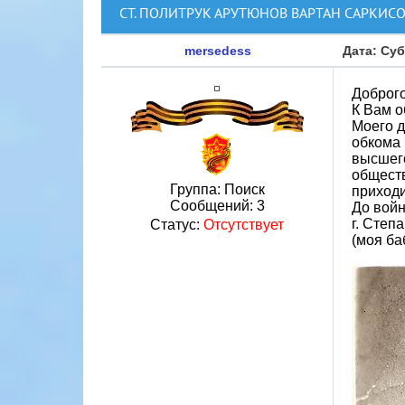
СТ. ПОЛИТРУК АРУТЮНОВ ВАРТАН САРКИСОВ
mersedess
Дата: Суб
Доброго
К Вам о
Моего д
обкома 
высшего
обществ
Группа: Поиск
приходи
Сообщений:
3
До войн
г. Степ
Статус:
Отсутствует
(моя ба