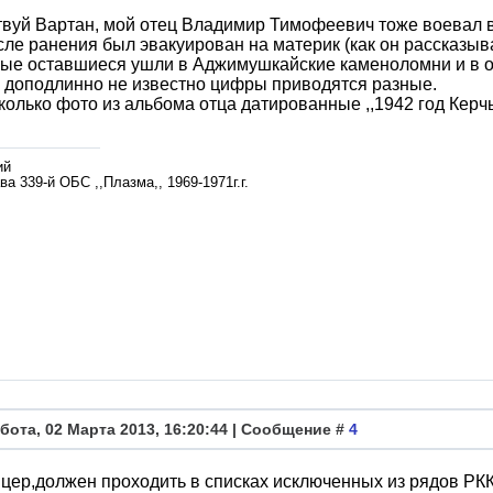
вуй Вартан, мой отец Владимир Тимофеевич тоже воевал в
сле ранения был эвакуирован на материк (как он рассказыва
ые оставшиеся ушли в Аджимушкайские каменоломни и в о
 доподлинно не известно цифры приводятся разные.
колько фото из альбома отца датированные ,,1942 год Керчь
ий
а 339-й ОБС ,,Плазма,, 1969-1971г.г.
бота, 02 Марта 2013, 16:20:44 | Сообщение #
4
цер,должен проходить в списках исключенных из рядов РК