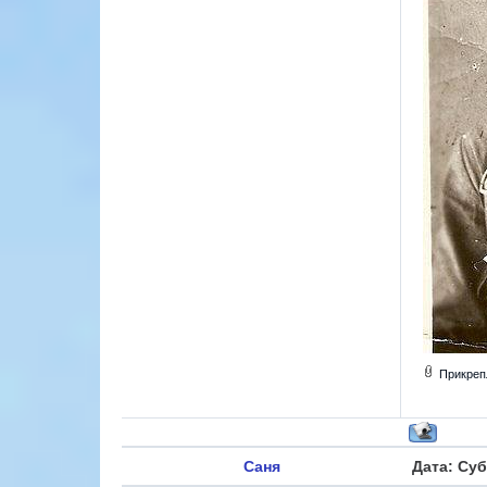
Прикреп
Саня
Дата: Суб