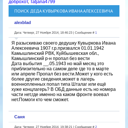
доброхот
,
Tatjana4799
ПОИСК ДЕДА КУВЫРКОВА ИВАНА АЛЕКСЕЕВИЧА
alexblad
Дата: Четверг, 27 Ноября 2014, 18:46:23 | Сообщение #
1
Я разыскиваю своего дедушку Кувыркова Ивана
Алексеевича 1907 г.р.призвался 01.01.1942
Камышлинский РВК, Куйбышевская обл.,
Камышлинский р-н пропал без вести
Дата выбытия __.05.1943 но май месяц это
приблизительно на самом деле где то в марте
или апреле Пропал без вести.Может у кого есть
более другие сведения,может в лагерь
военнопленных попал типа Шталаг или ещё
хуже концлагерь? В ОБД данные есть но номера
части нет,где именно на каком фронте воевал
нет.Помоги кто чем сможет.
Саня
Дата: Четверг, 27 Ноября 2014, 19:38:21 | Сообщение #
2