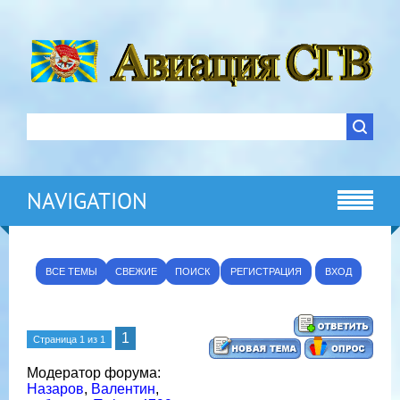
NAVIGATION
ВСЕ ТЕМЫ
СВЕЖИЕ
ПОИСК
РЕГИСТРАЦИЯ
ВХОД
1
Страница
1
из
1
Модератор форума:
Назаров
,
Валентин
,