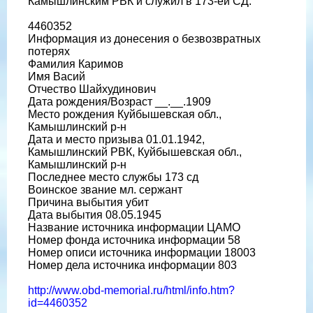
Камышлинским РВК и служил в 173-ей СД:
4460352
Информация из донесения о безвозвратных
потерях
Фамилия Каримов
Имя Васий
Отчество Шайхудинович
Дата рождения/Возраст __.__.1909
Место рождения Куйбышевская обл.,
Камышлинский р-н
Дата и место призыва 01.01.1942,
Камышлинский РВК, Куйбышевская обл.,
Камышлинский р-н
Последнее место службы 173 сд
Воинское звание мл. сержант
Причина выбытия убит
Дата выбытия 08.05.1945
Название источника информации ЦАМО
Номер фонда источника информации 58
Номер описи источника информации 18003
Номер дела источника информации 803
http://www.obd-memorial.ru/html/info.htm?
id=4460352