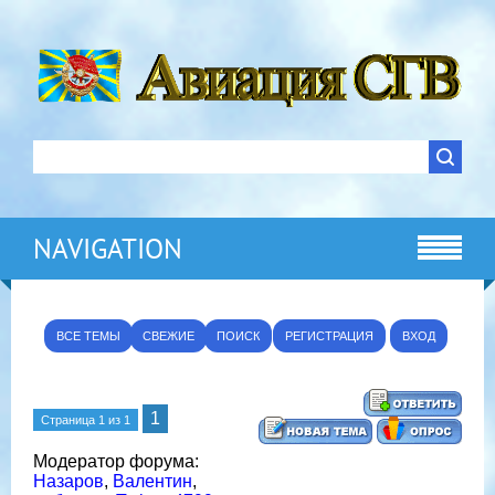
NAVIGATION
ВСЕ ТЕМЫ
СВЕЖИЕ
ПОИСК
РЕГИСТРАЦИЯ
ВХОД
1
Страница
1
из
1
Модератор форума:
Назаров
,
Валентин
,