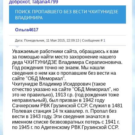
доброхот
,
Tatjana4799
ПОИСК ПРОПАВШЕГО БЕЗ ВЕСТИ ЧХИТУНИДЗЕ
ВЛАДИМИРА
Ольга4617
Дата: Понедельник, 11 Мая 2015, 22:09:13 | Сообщение #
1
Уважаемые работники сайта, обращаюсь к вам
за помощью найти место захоронение нашего
деда ЧХИТУНИДЗЕ Владимира Серапионовича.
Год рождения точно не знаем. Мы нашли
сведения о нем как о пропавшем без вести на
сайте "ОБД Мемориал".
Чхитунидзе Владимир Исидорович (такое
отчество указано на сайте "ОБД Мемориал", но
это не правильно), 1913 г.р. (год рождения тоже
неправильный), был призван в 1942 году
Сачхерским РВК Грузинской ССР. Служил в 1481
Полевая станция 14 тк кавалер. п. Пропал без
вести в 1943 году. Эти сведения значатся в
именном списке безвозвратных потерь с 1941 г.
по 1945 г. по Адигенскому РВК Грузинской ССР.