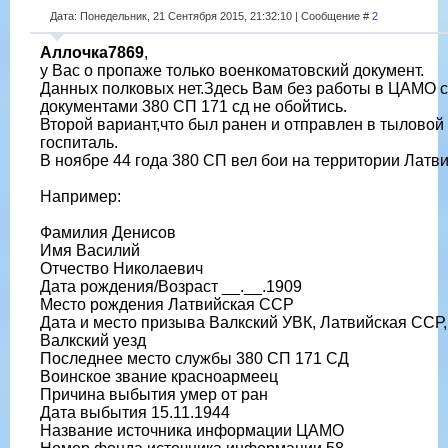
Дата: Понедельник, 21 Сентября 2015, 21:32:10 | Сообщение #
2
Аллочка7869
,
у Вас о пропаже только военкоматовский документ.
Данных полковых нет.Здесь Вам без работы в ЦАМО с
документами 380 СП 171 сд не обойтись.
Второй вариант,что был ранен и отправлен в тыловой
госпиталь.
В ноябре 44 года 380 СП вел бои на территории Латви
Например:
Фамилия Денисов
Имя Василий
Отчество Николаевич
Дата рождения/Возраст __.__.1909
Место рождения Латвийская ССР
Дата и место призыва Валкский УВК, Латвийская ССР,
Валкский уезд
Последнее место службы 380 СП 171 СД
Воинское звание красноармеец
Причина выбытия умер от ран
Дата выбытия 15.11.1944
Название источника информации ЦАМО