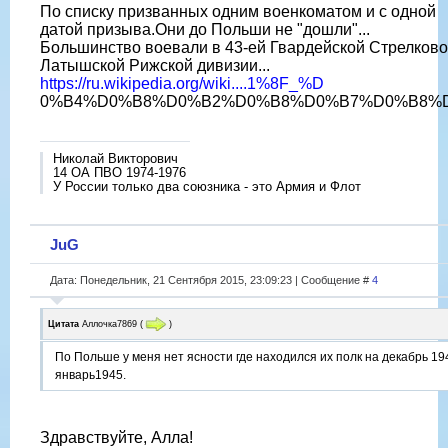
По списку призванных одним военкоматом и с одной
датой призыва.Они до Польши не "дошли"...
Большинство воевали в 43-ей Гвардейской Стрелков
Латышской Рижской дивизии...
https://ru.wikipedia.org/wiki....1%8F_%D
0%B4%D0%B8%D0%B2%D0%B8%D0%B7%D0%B8%
Николай Викторович
14 ОА ПВО 1974-1976
У России только два союзника - это Армия и Флот
JuG
Дата: Понедельник, 21 Сентября 2015, 23:09:23 | Сообщение #
4
Цитата
Аллочка7869
(
)
По Польше у меня нет ясности где находился их полк на декабрь 19
январь1945.
Здравствуйте, Алла!