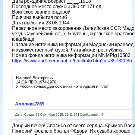
Дата рождения/Возраст __.__.1918
Последнее место службы 380 сп 171 сд
Воинское звание рядовой
Причина выбытия погиб
Дата выбытия 23.08.1944
Первичное место захоронения Латвийская ССР, Мадо
уезд, Сауснейский с/с, х. Брутены, Эргльское братское
кладбище
Название источника информации Мадонский краевед
и художественный музей, Латвийская республика
Номер фонда источника информации МNMPlg10583
https://www.obd-memorial.ru/html/info.htm?id=85782086
Николай Викторович
14 ОА ПВО 1974-1976
У России только два союзника - это Армия и Флот
Аллочка7869
Дата: Среда, 23 Сентября 2015, 23:11:24 | Сообщение #
8
Добрый вечер! Спасибо от всего сердца. Крымов Вас
Григорий -родные братья Фёдора. Их судьба хорошо