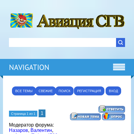
NAVIGATION
ВСЕ ТЕМЫ
СВЕЖИЕ
ПОИСК
РЕГИСТРАЦИЯ
ВХОД
1
Страница
1
из
1
Модератор форума:
Назаров
,
Валентин
,