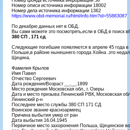
Номер фонда источника информации 58
Номер описи источника информации 18002
Номер дела источника информации 1362
https://www.obd-memorial.ru/html/info.htm?id=55883087
По декабрю данных нет в ОБД.
Вы сами можете это посмотреть,если в ОБД в поиск в
380 СП , 171 сд
Следующие погибшие появляются в апреле 45 года в
Польше,в районе нынешнего города Хойна .это недал
Щецина.
Фамилия Крылов
Имя Павел
Отчество Сергеевич
Дата рождения/Возраст __.__.1899
Место рождения Московская обл., г. Озеры
Дата и место призыва Ленинский РВК, Московская обл
Ленинский р-н
Последнее место службы 380 СП 171 СД
Воинское звание красноармеец
Причина выбытия умер от ран
Дата выбытия 16.04.1945
Первичное место захоронения Польша, Щецинское во