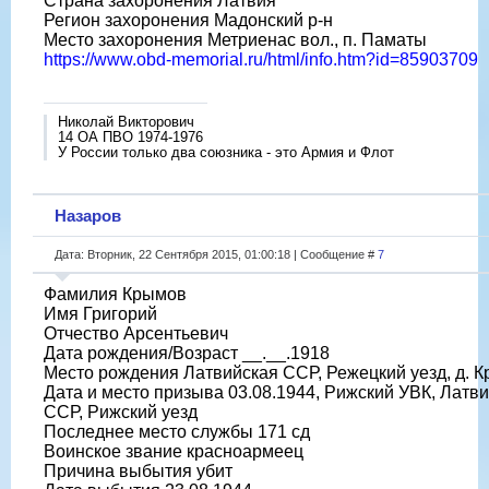
Страна захоронения Латвия
Регион захоронения Мадонский р-н
Место захоронения Метриенас вол., п. Паматы
https://www.obd-memorial.ru/html/info.htm?id=85903709
Николай Викторович
14 ОА ПВО 1974-1976
У России только два союзника - это Армия и Флот
Назаров
Дата: Вторник, 22 Сентября 2015, 01:00:18 | Сообщение #
7
Фамилия Крымов
Имя Григорий
Отчество Арсентьевич
Дата рождения/Возраст __.__.1918
Место рождения Латвийская ССР, Режецкий уезд, д. К
Дата и место призыва 03.08.1944, Рижский УВК, Латв
ССР, Рижский уезд
Последнее место службы 171 сд
Воинское звание красноармеец
Причина выбытия убит