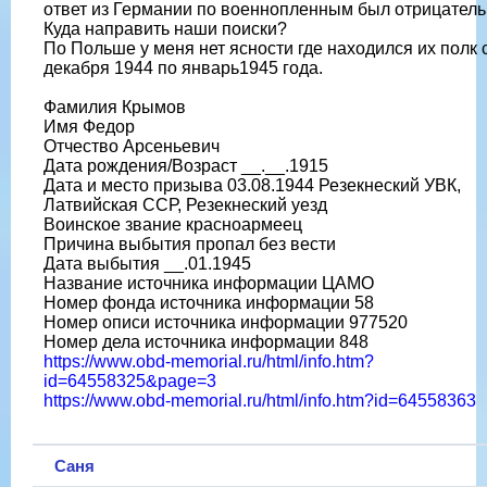
ответ из Германии по военнопленным был отрицатель
Куда направить наши поиски?
По Польше у меня нет ясности где находился их полк 
декабря 1944 по январь1945 года.
Фамилия Крымов
Имя Федор
Отчество Арсеньевич
Дата рождения/Возраст __.__.1915
Дата и место призыва 03.08.1944 Резекнеский УВК,
Латвийская ССР, Резекнеский уезд
Воинское звание красноармеец
Причина выбытия пропал без вести
Дата выбытия __.01.1945
Название источника информации ЦАМО
Номер фонда источника информации 58
Номер описи источника информации 977520
Номер дела источника информации 848
https://www.obd-memorial.ru/html/info.htm?
id=64558325&page=3
https://www.obd-memorial.ru/html/info.htm?id=64558363
Саня