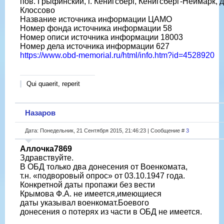
пов. Грыфинский, г. Кенигсберг, Кенигсберг-Неймарк, д
Клоссово
Название источника информации ЦАМО
Номер фонда источника информации 58
Номер описи источника информации 18003
Номер дела источника информации 627
https://www.obd-memorial.ru/html/info.htm?id=4528920
Qui quaerit, reperit
Назаров
Дата: Понедельник, 21 Сентября 2015, 21:46:23 | Сообщение #
3
Аллочка7869
Здравствуйте.
В ОБД только два донесения от Военкомата,
т.н. «подворовый опрос» от 03.10.1947 года.
Конкретной даты пропажи без вести
Крымова Ф.А. не имеется,имеющиеся
даты указывал военкомат.Боевого
донесения о потерях из части в ОБД не имеется.