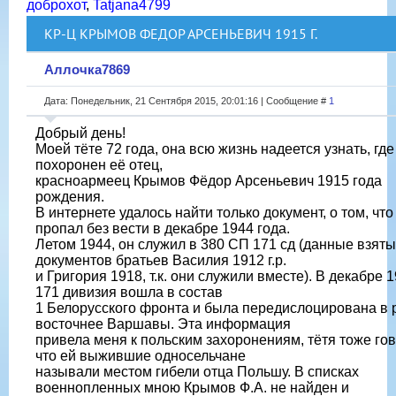
доброхот
,
Tatjana4799
КР-Ц КРЫМОВ ФЕДОР АРСЕНЬЕВИЧ 1915 Г.
Аллочка7869
Дата: Понедельник, 21 Сентября 2015, 20:01:16 | Сообщение #
1
Добрый день!
Моей тёте 72 года, она всю жизнь надеется узнать, где
похоронен её отец,
красноармеец Крымов Фёдор Арсеньевич 1915 года
рождения.
В интернете удалось найти только документ, о том, что
пропал без вести в декабре 1944 года.
Летом 1944, он служил в 380 СП 171 сд (данные взяты
документов братьев Василия 1912 г.р.
и Григория 1918, т.к. они служили вместе). В декабре 1
171 дивизия вошла в состав
1 Белорусского фронта и была передислоцирована в 
восточнее Варшавы. Эта информация
привела меня к польским захоронениям, тётя тоже гов
что ей выжившие односельчане
называли местом гибели отца Польшу. В списках
военнопленных мною Крымов Ф.А. не найден и