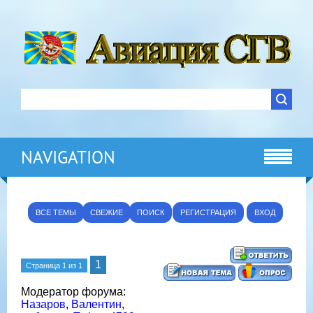
NAVIGATION
ВСЕ ТЕМЫ
СВЕЖИЕ
ПОИСК
РЕГИСТРАЦИЯ
ВХОД
1
Страница
1
из
1
Модератор форума:
Назаров
,
Валентин
,