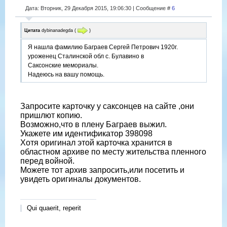
Дата: Вторник, 29 Декабря 2015, 19:06:30 | Сообщение #
6
Цитата
dybinanadegda
(
)
Я нашла фамилию Баграев Сергей Петрович 1920г.
уроженец Сталинской обл с. Булавино в
Саксонские мемориалы.
Надеюсь на вашу помощь.
Запросите карточку у саксонцев на сайте ,они
пришлют копию.
Возможно,что в плену Баграев выжил.
Укажете им идентификатор 398098
Хотя оригинал этой карточка хранится в
областном архиве по месту жительства пленного
перед войной.
Можете тот архив запросить,или посетить и
увидеть оригиналы документов.
Qui quaerit, reperit