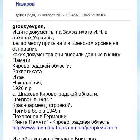
Назаров
Дата: Среда, 03 Февраля 2016, 13:26:32 | Сообщение #
4
grossyevgen
,
Ищите документы на Захватихата И.Н. в
архивах Украины,
т.е. по месту призыва и в Киевском архиве,на
основание
каких документов они вносили данные в книгу
Памяти
Кировоградской области.
Захватихата
Иван
Николаевич,
1926 г. р.
с. Шпаково Кировоградской области.
Призван в 1944 г.
Красноармеец, строевой.
Погиб в бою в 1945 г.
Похоронен в Германии.
"Книга Памяти" - Кировоградская область
http://www.memory-book.com.ua/people/search
И ещё - сколько в Украине Воинских