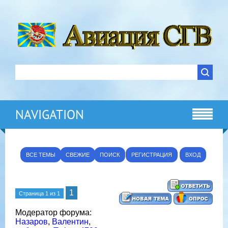
NAVIGATION
ВСЕ ТЕМЫ
СВЕЖИЕ
ПОИСК
РЕГИСТРАЦИЯ
ВХОД
1
Страница
1
из
1
Модератор форума:
Назаров
,
Валентин
,