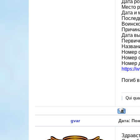
Дата ро
Место р
Дата и 
Послед
Воинско
Причин
Дата вы
Первичн
Назван
Номер 
Номер 
Номер 
https:/
Погиб в
Qui quae
gvar
Дата: Пон
Здравст