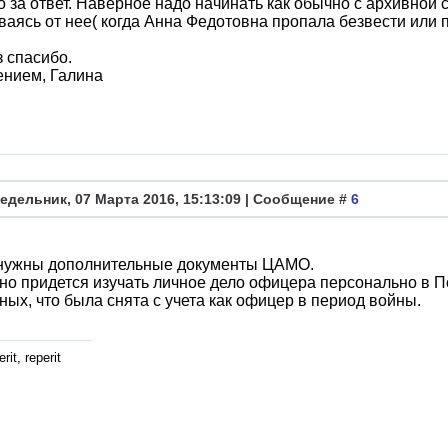
 за ответ. Наверное надо начинать как обычно с архивной 
ваясь от нее( когда Анна Федотовна пропала безвести или
 спасибо.
ением, Галина
едельник, 07 Марта 2016, 15:13:09 | Сообщение #
6
т нужны дополнительные документы ЦАМО.
о придется изучать личное дело офицера персонально в По
ных, что была снята с учета как офицер в период войны.
rit, reperit