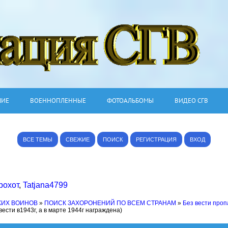
ШИЕ
ВОЕННОПЛЕННЫЕ
ФОТОАЛЬБОМЫ
ВИДЕО СГВ
ВСЕ ТЕМЫ
СВЕЖИЕ
ПОИСК
РЕГИСТРАЦИЯ
ВХОД
рохот
,
Tatjana4799
КИХ ВОИНОВ
»
ПОИСК ЗАХОРОНЕНИЙ ПО ВСЕМ СТРАНАМ
»
Без вести про
вести в1943г, а в марте 1944г награждена)