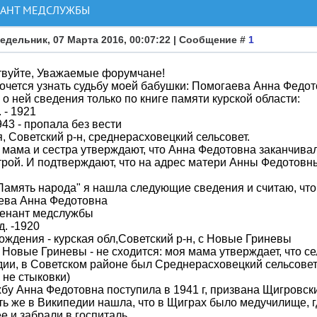
НАНТ МЕДСЛУЖБЫ
едельник, 07 Марта 2016, 00:07:22 | Сообщение #
1
твуйте, Уважаемые форумчане!
очется узнать судьбу моей бабушки: Помогаева Анна Федот
о ней сведения только по книге памяти курской области:
 - 1921
943 - пропала без вести
, Советский р-н, среднерасховецкий сельсовет.
 мама и сестра утверждают, что Анна Федотовна заканчива
рой. И подтверждают, что на адрес матери Анны Федотовн
Память народа" я нашла следующие сведения и считаю, что
ева Анна Федотовна
тенант медслужбы
д. -1920
ождения - курская обл,Советский р-н, с Новые Гриневы
 Новые Гриневы - не сходится: моя мама утверждает, что с
ии, в Советском районе был Среднерасховецкий сельсовет, 
 не стыковки)
бу Анна Федотовна поступила в 1941 г, призвана Щигровск
ть же в Википедии нашла, что в Щиграх было медучилище, 
ее и забрали в госпиталь.