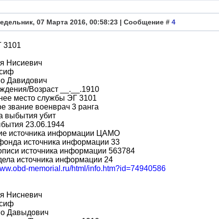
едельник, 07 Марта 2016, 00:58:23 | Сообщение #
4
Г 3101
я Нисиевич
сиф
во Давидович
ждения/Возраст __.__.1910
нее место службы ЭГ 3101
е звание военврач 3 ранга
а выбытия убит
бытия 23.06.1944
ие источника информации ЦАМО
фонда источника информации 33
описи источника информации 563784
дела источника информации 24
/www.obd-memorial.ru/html/info.htm?id=74940586
я Нисневич
сиф
во Давыдович