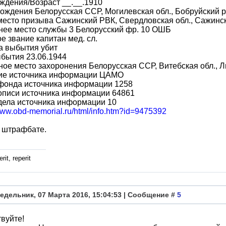
ждения/Возраст __.__.1910
ождения Белорусская ССР, Могилевская обл., Бобруйский р-
место призыва Сажинский РВК, Свердловская обл., Сажинск
нее место службы 3 Белорусский фр. 10 ОШБ
е звание капитан мед. сл.
а выбытия убит
бытия 23.06.1944
ое место захоронения Белорусская ССР, Витебская обл., Ли
ие источника информации ЦАМО
фонда источника информации 1258
описи источника информации 64861
дела источника информации 10
/www.obd-memorial.ru/html/info.htm?id=9475392
 штрафбате.
rit, reperit
едельник, 07 Марта 2016, 15:04:53 | Сообщение #
5
вуйте!