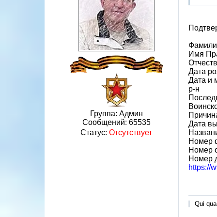
Подтве
Фамили
Имя Пр
Отчест
Дата ро
Дата и 
р-н
Послед
Воинско
Группа: Админ
Причина
Сообщений:
65535
Дата вы
Назван
Статус:
Отсутствует
Номер 
Номер 
Номер 
https:/
Qui quae