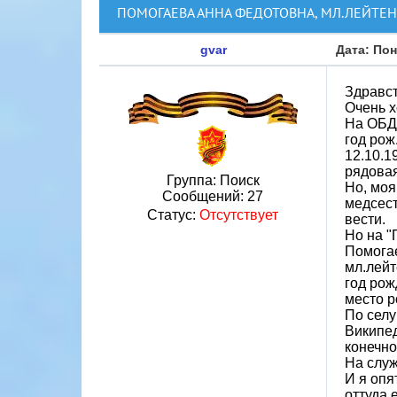
ПОМОГАЕВА АННА ФЕДОТОВНА, МЛ.ЛЕЙТЕ
gvar
Дата: Пон
Здравс
Очень х
На ОБД 
год рож.
12.10.1
рядовая
Группа: Поиск
Но, моя
Сообщений:
27
медсест
Статус:
Отсутствует
вести.
Но на "
Помога
мл.лей
год рож
место р
По селу
Википед
конечно
На служ
И я опя
оттуда 