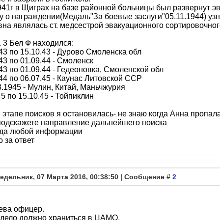
941г в Щиграх на базе районной больницы был развернут эв
у о награждении(Медаль"За боевые заслуги"05.11.1944) узн
на являлась ст. медсестрой эвакуационного сортировочног
 3 Бел Ф находился:
.43 по 15.10.43 - Дурово Смоленска обл
.43 по 01.09.44 - Смоленск
.43 по 01.09.44 - Гедеоновка, Смоленской обл
.44 по 06.07.45 - Каунас Литовской ССР
8.1945 - Мулин, Китай, Маньчжурия
45 по 15.10.45 - Тойпиклин
 этапе поисков я остановилась- не знаю когда Анна пропала
подскажете направление дальнейшего поиска
ада любой информации
 за ответ
едельник, 07 Марта 2016, 00:38:50 | Сообщение #
2
ева офицер.
дело должно храниться в ЦАМО.