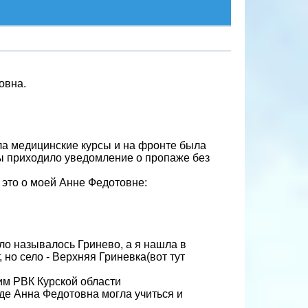
овна.
ла медицинские курсы и на фронте была
ы приходило уведомление о пропаже без
 это о моей Анне Федотовне:
ело называлось Гринево, а я нашла в
но село - Верхняя Гриневка(вот тут
им РВК Курской области
где Анна Федотовна могла учиться и