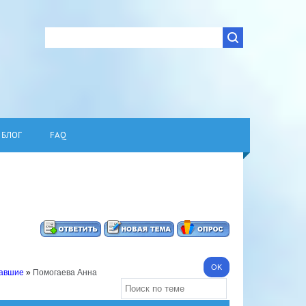
БЛОГ
FAQ
павшие
»
Помогаева Анна