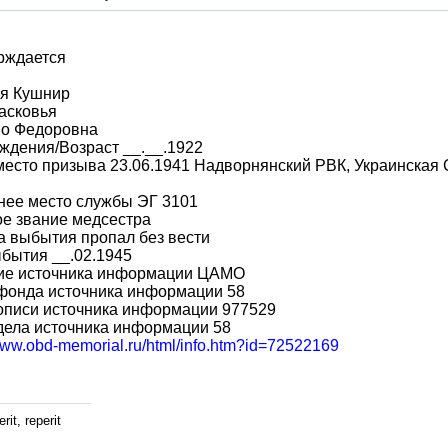
рждается
я Кушнир
асковья
во Федоровна
ждения/Возраст __.__.1922
место призыва 23.06.1941 Надворнянский РВК, Украинская 
нее место службы ЭГ 3101
е звание медсестра
 выбытия пропал без вести
бытия __.02.1945
ие источника информации ЦАМО
фонда источника информации 58
описи источника информации 977529
дела источника информации 58
/www.obd-memorial.ru/html/info.htm?id=72522169
rit, reperit