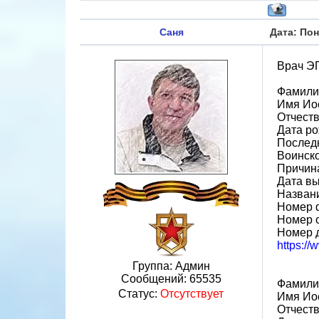
Саня
Дата: Пон
Врач Э
Фамили
Имя Ио
Отчест
Дата ро
Послед
Воинско
Причин
Дата вы
Назван
Номер 
Номер 
Номер 
https:/
Группа: Админ
Сообщений:
65535
Фамили
Статус:
Отсутствует
Имя Ио
Отчест