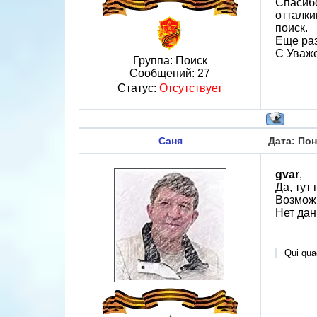
Спасибо
отталки
поиск.
Еще раз
С Уваж
Группа: Поиск
Сообщений:
27
Статус:
Отсутствует
Саня
Дата: Пон
gvar
,
Да, ту
Возможн
Нет дан
Qui quae