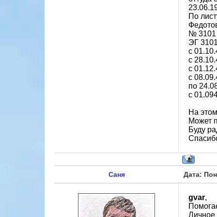
23.06.1
По лист
Федотов
№ 3101
ЭГ 3101
с 01.10
с 28.10
с 01.12
с 08.09
по 24.0
с 01.09
На этом
Может 
Буду р
Спасибо
Саня
Дата: Пон
gvar
,
Помога
Личное 