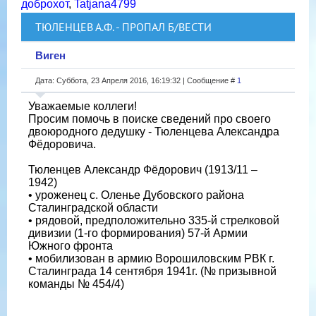
доброхот
,
Tatjana4799
ТЮЛЕНЦЕВ А.Ф. - ПРОПАЛ Б/ВЕСТИ
Виген
Дата: Суббота, 23 Апреля 2016, 16:19:32 | Сообщение #
1
Уважаемые коллеги!
Просим помочь в поиске сведений про своего
двоюродного дедушку - Тюленцева Александра
Фёдоровича.
Тюленцев Александр Фёдорович (1913/11 –
1942)
• уроженец с. Оленье Дубовского района
Сталинградской области
• рядовой, предположительно 335-й стрелковой
дивизии (1-го формирования) 57-й Армии
Южного фронта
• мобилизован в армию Ворошиловским РВК г.
Сталинграда 14 сентября 1941г. (№ призывной
команды № 454/4)