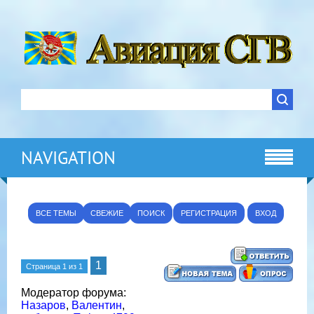
NAVIGATION
ВСЕ ТЕМЫ
СВЕЖИЕ
ПОИСК
РЕГИСТРАЦИЯ
ВХОД
1
Страница
1
из
1
Модератор форума:
Назаров
,
Валентин
,