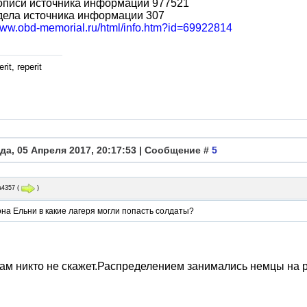
описи источника информации 977521
дела источника информации 307
/www.obd-memorial.ru/html/info.htm?id=69922814
rit, reperit
да, 05 Апреля 2017, 20:17:53 | Сообщение #
5
а4357
(
)
на Ельни в какие лагеря могли попасть солдаты?
ам никто не скажет.Распределением занимались немцы на 