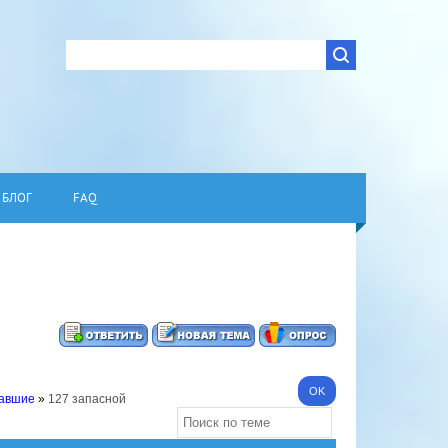
БЛОГ
FAQ
павшие
»
127 запасной