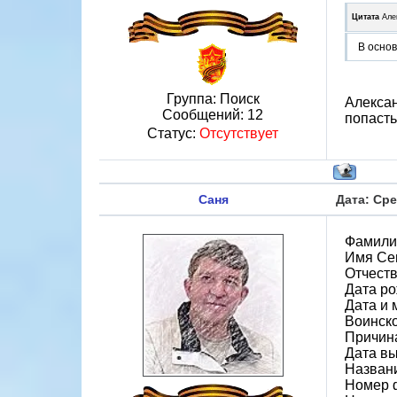
Цитата
Але
В основ
Группа: Поиск
Алексан
Сообщений:
12
попаст
Статус:
Отсутствует
Саня
Дата: Сре
Фамили
Имя Се
Отчест
Дата ро
Дата и 
Воинск
Причина
Дата вы
Назван
Номер 