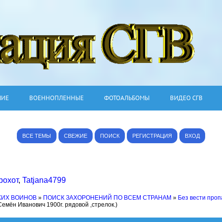
ШИЕ
ВОЕННОПЛЕННЫЕ
ФОТОАЛЬБОМЫ
ВИДЕО СГВ
ВСЕ ТЕМЫ
СВЕЖИЕ
ПОИСК
РЕГИСТРАЦИЯ
ВХОД
рохот
,
Tatjana4799
КИХ ВОИНОВ
»
ПОИСК ЗАХОРОНЕНИЙ ПО ВСЕМ СТРАНАМ
»
Без вести про
емён Иванович 1900г. рядовой ,стрелок.)