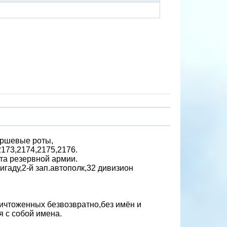
аршевые роты,
2173,2174,2175,2176.
та резервной армии.
игаду,2-й зап.автополк,32 дивизион
ничтоженных безвозвратно,без имён и
я с собой имена.