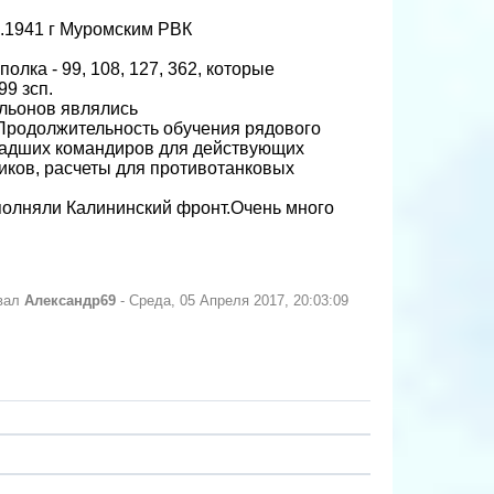
9.1941 г Муромским РВК
лка - 99, 108, 127, 362, которые
99 зсп.
альонов являлись
родолжительность обучения рядового
младших командиров для действующих
чиков, расчеты для противотанковых
полняли Калининский фронт.Очень много
овал
Александр69
-
Среда, 05 Апреля 2017, 20:03:09