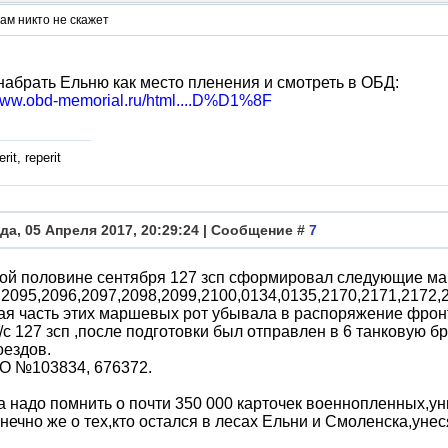
ам никто не скажет
абрать Ельню как место пленения и смотреть в ОБД:
/www.obd-memorial.ru/html....D%D1%8F
rit, reperit
да, 05 Апреля 2017, 20:29:24 | Сообщение #
7
рой половине сентября 127 зсп сформировал следующие м
2095,2096,2097,2098,2099,2100,0134,0135,2170,2171,2172,
я часть этих маршевых рот убывала в распоряжение фрон
/с 127 зсп ,после подготовки был отправлен в 6 танковую бр
оездов.
О №103834, 676372.
а надо помнить о почти 350 000 карточек военнопленных,у
онечно же о тех,кто остался в лесах Ельни и Смоленска,унес