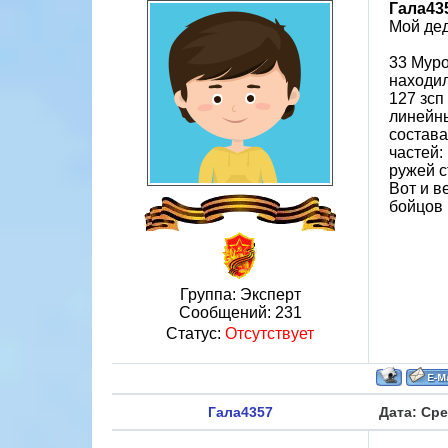
Гала43
Мой дед
33 Муро
находил
127 зсп
линейн
состава
частей:
ружей с
Вот и в
бойцов 
Группа: Эксперт
Сообщений:
231
Статус:
Отсутствует
Гала4357
Дата: Сре