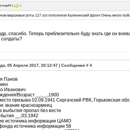
ксандр69
(
)
ном маршевые роты 127 зсп пополняли Калининский фронт.Очень много бойцо
др, спасибо. Теперь приблизительно буду знать где он воев
ь солдаты?
да, 05 Апреля 2017, 20:12:47 | Сообщение #
4
я Панов
мен
во Иванович
ждения/Возраст __.__.1900
место призыва 02.09.1941 Сергачский РВК, Горьковская обл.
ое звание красноармеец
 выбытия пропал без вести
бытия __.03.1942
ие источника информации ЦАМО
фонда источника информации 58