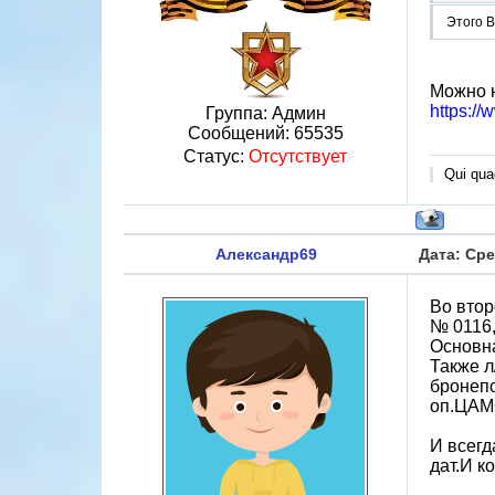
Этого В
Можно н
https:/
Группа: Админ
Сообщений:
65535
Статус:
Отсутствует
Qui quae
Александр69
Дата: Сре
Во вто
№ 0116,
Основна
Также л
бронеп
оп.ЦАМ
И всегд
дат.И к