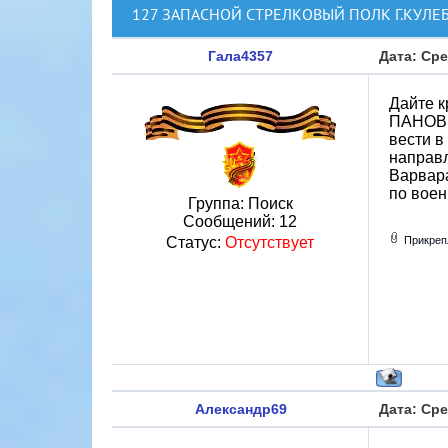
127 ЗАПАСНОЙ СТРЕЛКОВЫЙ ПОЛК Г.КУЛЕ
Гала4357
Дата: Сре
Дайте к
ПАНОВ С
вести в
направл
Варвара
по воен
Группа: Поиск
Сообщений:
12
Статус:
Отсутствует
Прикреп
Александр69
Дата: Сре