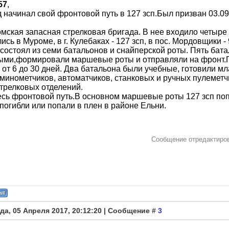
57
,
 начинал свой фронтовой путь в 127 зсп.Был призван 03.0
мская запасная стрелковая бригада. В нее входило четыре по
ись в Муроме, в г. Кулебаках - 127 зсп, в пос. Мордовщики - 
 состоял из семи батальонов и снайперской роты. Пять бат
ыми,формировали маршевые роты и отправляли на фронт.П
 от 6 до 30 дней. Два батальона были учебные, готовили 
 минометчиков, автоматчиков, станковых и ручных пулемет
трелковых отделений.
есь фронтовой путь.В основном маршевые роты 127 зсп по
погибли или попали в плен в районе Ельни.
Сообщение отредактир
да, 05 Апреля 2017, 20:12:20 | Сообщение #
3