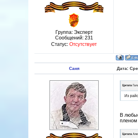
Группа: Эксперт
Сообщений:
231
Статус:
Отсутствует
Саня
Дата: Сре
Цитата
Гал
Из райо
В любые
пленом 
Цитата
Але