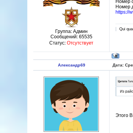
Номер 
Номер 
https:/
Qui quae
Группа: Админ
Сообщений:
65535
Статус:
Отсутствует
Александр69
Дата: Сре
Цитата
Гал
Из райо
Этого В