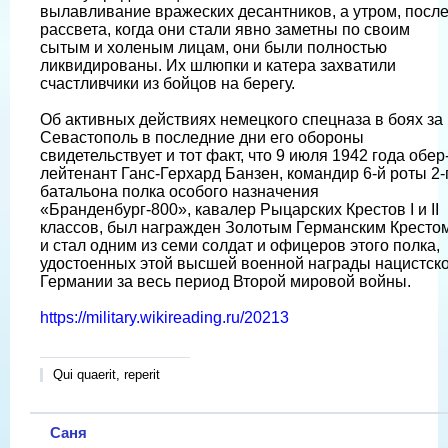
вылавливание вражеских десантников, а утром, посл
рассвета, когда они стали явно заметны по своим
сытым и холеным лицам, они были полностью
ликвидированы. Их шлюпки и катера захватили
счастливчики из бойцов на берегу.
Об активных действиях немецкого спецназа в боях за
Севастополь в последние дни его обороны
свидетельствует и тот факт, что 9 июля 1942 года обер
лейтенант Ганс-Герхард Банзен, командир 6-й роты 2-
батальона полка особого назначения
«Бранденбург-800», кавалер Рыцарских Крестов I и II
классов, был награжден Золотым Германским Кресто
и стал одним из семи солдат и офицеров этого полка,
удостоенных этой высшей военной награды нацистск
Германии за весь период Второй мировой войны.
https://military.wikireading.ru/20213
Qui quaerit, reperit
Саня