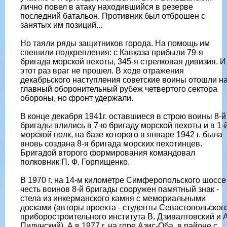
лично повел в атаку находившийся в резерве
последний батальон. Противник был отброшен с
занятых им позиций...
Но таяли ряды защитников города. На помощь им
спешили подкрепления: с Кавказа прибыли 79-я
бригада морской пехоты, 345-я стрелковая дивизия. И
этот раз враг не прошел. В ходе отражения
декабрьского наступления советские воины отошли н
главный оборонительный рубеж четвертого сектора
обороны, но фронт удержали.
В конце декабря 1941г. оставшиеся в строю воины 8-й
бригады влились в 7-ю бригаду морской пехоты и в 1-
морской полк, на базе которого в январе 1942 г. была
вновь создана 8-я бригада морских пехотинцев.
Бригадой второго формирования командовал
полковник П. Ф. Горпищенко.
В 1970 г. на 14-м километре Симферопольского шоссе
честь воинов 8-й бригады сооружен памятный знак -
стела из инкерманского камня с мемориальными
досками (авторы проекта - студенты Севастопольског
приборостроительного института В. Дзивалтовский и А
Пилунский). А в 1977 г. на горе Азис-Оба, в районе с.