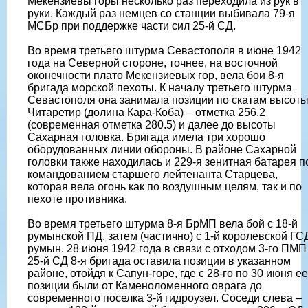
Мекензиевы горы несколько раз переходила из рук в
руки. Каждый раз немцев со станции выбивала 79-я
МСБр при поддержке части сил 25-й СД.
Во время третьего штурма Севастополя в июне 1942
года на Северной стороне, точнее, на восточной
оконечности плато Мекензиевых гор, вела бои 8-я
бригада морской пехоты. К началу третьего штурма
Севастополя она занимала позиции по скатам высот
Читаретир (долина Кара-Коба) – отметка 256.2
(современная отметка 280.5) и далее до высоты
Сахарная головка. Бригада имела три хорошо
оборудованных линии обороны. В районе Сахарной
головки также находилась и 229-я зенитная батарея п
командованием старшего лейтенанта Старцева,
которая вела огонь как по воздушным целям, так и по
пехоте противника.
Во время третьего штурма 8-я БрМП вела бой с 18-й
румынской ПД, затем (частично) с 1-й королевской ГС
румын. 28 июня 1942 года в связи с отходом 3-го ПМП
25-й СД 8-я бригада оставила позиции в указанном
районе, отойдя к Сапун-горе, где с 28-го по 30 июня ее
позиции были от Каменоломенного оврага до
современного поселка 3-й гидроузел. Соседи слева –