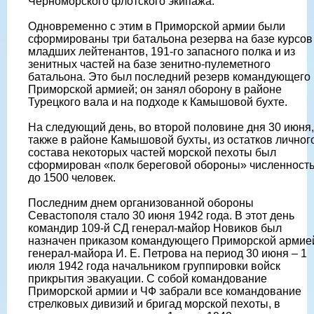
Черноморского флотского экипажа.
Одновременно с этим в Приморской армии были
сформированы три батальона резерва на базе курсов
младших лейтенантов, 191-го запасного полка и из
зенитных частей на базе зенитно-пулеметного
батальона. Это был последний резерв командующего
Приморской армией; он занял оборону в районе
Турецкого вала и на подходе к Камышовой бухте.
На следующий день, во второй половине дня 30 июня,
также в районе Камышовой бухты, из остатков личног
состава некоторых частей морской пехоты был
сформирован «полк береговой обороны» численност
до 1500 человек.
Последним днем организованной обороны
Севастополя стало 30 июня 1942 года. В этот день
командир 109-й СД генерал-майор Новиков был
назначен приказом командующего Приморской армие
генерал-майора И. Е. Петрова на период 30 июня – 1
июля 1942 года начальником группировки войск
прикрытия эвакуации. С собой командование
Приморской армии и ЧФ забрали все командование
стрелковых дивизий и бригад морской пехоты, в