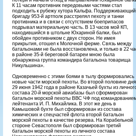
К 11 часам противник передовыми частями стал
подходить к рубежу хутора Кальфа. Поддерживающий
бригаду 953-й артполк расстрелял пехоту и танки
противника и в связи с отсутствием боеприпасов
подрывал материальную часть. В 13 часов мой КП,
находившийся в штольне Юхариной балки, был
обойден противником с двух сторон. Не имея
прикрытия, отошел к Молочной ферме. Связь между
батальонами не была восстановлена, и только в 22 ча
в районе 35-й береговой батареи мною была
обнаружена группа командира батальона товарища
Никульшина».
Одновременно с этими боями в тылу формировались
новые части морской пехоты. Во второй половине дня
29 июня 1942 года в районе Казачьей бухты из личног
состава 20-й морской авиабазы был сформирован
батальон морской пехоты ВВС ЧФ под командование
лейтенанта И. П. Михайлика. В этот же день в
Камышовой бухте был сформирован из состава
химических и спецчастей флота второй батальон
морской пехоты в качестве резерва. На Корабельной
стороне Севастополя был сформирован третий
батальон морской пехоты из личного состава