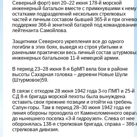
Северный форт) вел 20–22 июня 178-й морской
инженерный батальон вместе с примкнувшими к нему
остатками подразделений нескольких стрелковых
частей и личным составом бывшей 365-й и при огнев
поддержке 366-й зенитной батарей под командовани
лейтенанта Самойлова.
Защитники Северного укрепления все до одного
погибли в этих боях, выведя из строя убитыми и
ранеными практически весь личный состав штурмовы
инженерных батальонов 11-й немецкой армии.
В период 23–28 июня 8-я БрМП вела бои в районе
высоты Сахарная головка – деревни Новые Шули
(Штурмовое)59.
В связи с отходом 28 июня 1942 года 3-го ПМП и 25-й
СД 8-я бригада морской пехоты была вынуждена
оставить свои прежние позиции и отойти на гребень
Сапун-горы. Там в период 28–30 июня 1942 года ее
линия обороны проходила от Каменоломенного овраг
до нынешнего поселка «3-й гидроузел». Слева от нее
оборонялась 138-я стрелковая бригада, справа – 386-
стрелковая дивизия.