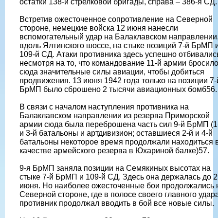
остатки 138-й стрелковой бригады, справа – 386-я СД.
Встретив ожесточенное сопротивление на Северной
стороне, немецкие войска 12 июня нанесли
вспомогательный удар на Балаклавском направлении
вдоль Ялтинского шоссе, на стыке позиций 7-й БрМП 
109-й СД. Атаки противника здесь успешно отбивалис
несмотря на то, что командование 11-й армии бросил
сюда значительные силы авиации, чтобы добиться
продвижения. 13 июня 1942 года только на позиции 7-
БрМП было сброшено 2 тысячи авиационных бомб56.
В связи с началом наступления противника на
Балаклавском направлении из резерва Приморской
армии сюда была переброшена часть сил 9-й БрМП (1
и 3-й батальоны и артдивизион; оставшиеся 2-й и 4-й
батальоны некоторое время продолжали находиться 
качестве армейского резерва в Юхариной балке)57.
9-я БрМП заняла позиции на Семякиных высотах на
стыке 7-й БрМП и 109-й СД. Здесь она держалась до 2
июня. Но наиболее ожесточенные бои продолжались 
Северной стороне, где в полосе своего главного удар
противник продолжал вводить в бой все новые силы.