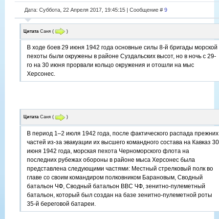
Дата: Суббота, 22 Апреля 2017, 19:45:15 | Сообщение #
9
Цитата
Саня
(
)
В ходе боев 29 июня 1942 года основные силы 8-й бригады морской
пехоты были окружены в районе Суздальских высот, но в ночь с 29-
го на 30 июня прорвали кольцо окружения и отошли на мыс
Херсонес.
Цитата
Саня
(
)
В период 1–2 июля 1942 года, после фактического распада прежних
частей из-за эвакуации их высшего командного состава на Кавказ 30
июня 1942 года, морская пехота Черноморского флота на
последних рубежах обороны в районе мыса Херсонес была
представлена следующими частями: Местный стрелковый полк во
главе со своим командиром полковником Барановым, Сводный
батальон ЧФ, Сводный батальон ВВС ЧФ, зенитно-пулеметный
батальон, который был создан на базе зенитно-пулеметной роты
35-й береговой батареи.