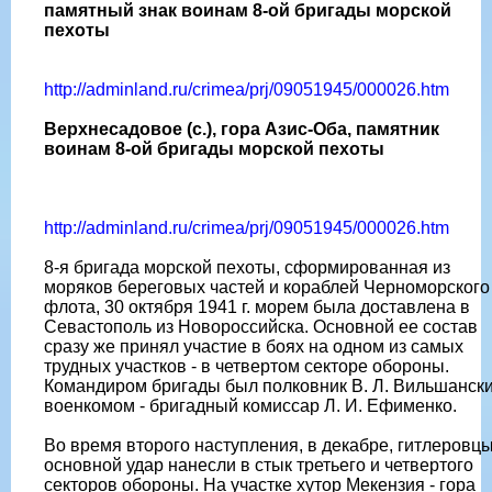
памятный знак воинам 8-ой бригады морской
пехоты
http://adminland.ru/crimea/prj/09051945/000026.htm
Верхнесадовое (с.), гора Азис-Оба, памятник
воинам 8-ой бригады морской пехоты
http://adminland.ru/crimea/prj/09051945/000026.htm
8-я бригада морской пехоты, сформированная из
моряков береговых частей и кораблей Черноморского
флота, 30 октября 1941 г. морем была доставлена в
Севастополь из Новороссийска. Основной ее состав
сразу же принял участие в боях на одном из самых
трудных участков - в четвертом секторе обороны.
Командиром бригады был полковник В. Л. Вильшански
военкомом - бригадный комиссар Л. И. Ефименко.
Во время второго наступления, в декабре, гитлеровц
основной удар нанесли в стык третьего и четвертого
секторов обороны. На участке хутор Мекензия - гора