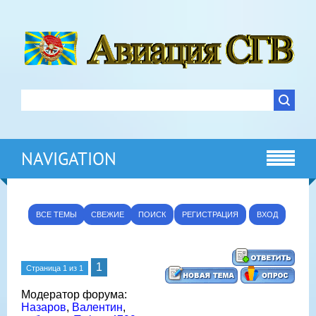
NAVIGATION
ВСЕ ТЕМЫ
СВЕЖИЕ
ПОИСК
РЕГИСТРАЦИЯ
ВХОД
1
Страница
1
из
1
Модератор форума:
Назаров
,
Валентин
,