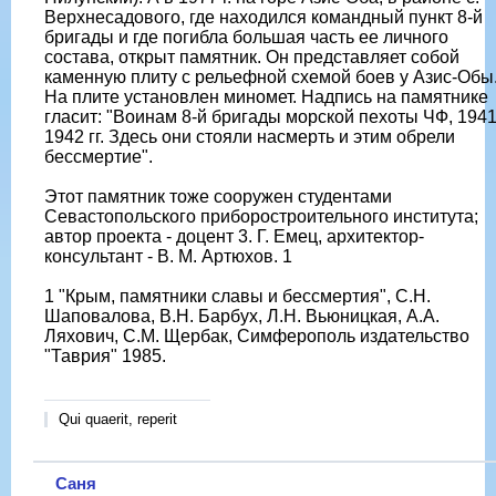
Верхнесадового, где находился командный пункт 8-й
бригады и где погибла большая часть ее личного
состава, открыт памятник. Он представляет собой
каменную плиту с рельефной схемой боев у Азис-Обы
На плите установлен миномет. Надпись на памятнике
гласит: "Воинам 8-й бригады морской пехоты ЧФ, 1941
1942 гг. Здесь они стояли насмерть и этим обрели
бессмертие".
Этот памятник тоже сооружен студентами
Севастопольского приборостроительного института;
автор проекта - доцент 3. Г. Емец, архитектор-
консультант - В. М. Артюхов. 1
1 "Крым, памятники славы и бессмертия", С.Н.
Шаповалова, В.Н. Барбух, Л.Н. Вьюницкая, А.А.
Ляхович, С.М. Щербак, Симферополь издательство
"Таврия" 1985.
Qui quaerit, reperit
Саня