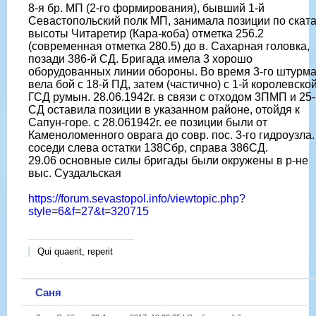
8-я бр. МП (2-го формирования), бывший 1-й
Севастопольский полк МП, занимала позиции по скат
высоты Читаретир (Кара-коба) отметка 256.2
(современная отметка 280.5) до в. Сахарная головка,
позади 386-й СД. Бригада имела 3 хорошо
оборудованных линии обороны. Во время 3-го штурм
вела бой с 18-й ПД, затем (частично) с 1-й королевско
ГСД румын. 28.06.1942г. в связи с отходом 3ПМП и 25
СД оставила позиции в указанном районе, отойдя к
Сапун-горе. с 28.061942г. ее позиции были от
Каменоломенного оврага до совр. пос. 3-го гидроузла.
соседи слева остатки 138Сбр, справа 386СД.
29.06 основные силы бригады были окружены в р-не
выс. Суздальская
https://forum.sevastopol.info/viewtopic.php?
style=6&f=27&t=320715
Qui quaerit, reperit
Саня