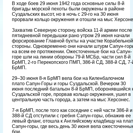
В ходе боев 29 июня 1942 года основные силы 8-й
бригады морской пехоты были окружены в районе
Суздальских высот, но в ночь с 29-го на 30 июня
прорвали кольцо окружения и отошли на мыс Херсоне
Захватив Северную сторону, войска 11-й армии после
пятидневной передышки рано утром 29 июня начали
форсирование Главной бухты на участке Корабельной
стороны. Одновременно они начали штурм Сапун-гор
на всем ее протяжении. Ожесточенные бои на Сапун-
горе шли на линии обороны 79-й МСБр, части сил 8-й
БрМП, 2-го Перекопского ПМП, 386-й СД, 388-й СД, 7-
БрМП.
29–30 июня 8-я БрМП вела бои на Киленбалочном
плато Сапун-Горы и горы Суздальской. Вечером 30
июня последний батальон 8-й БрМП, оборонявшийся 
Суздальской горе, прорвав кольцо окружения, ушел в
центральную часть города, а затем на мыс Херсонес.
7-я БрМП, после того как соседние с ней части 386-й и
388-й СД отступили с гребня Сапун-горы, обнажив ее
левый фланг, отошла к Английскому кладбищу на пла
Сапун-горы, где весь день 30 июня вела ожесточенны
бои.