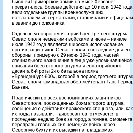
бывшей Приморской армии на мысе Херсонес
прекратилось. Боевые действия до 10 июля 1942 года
вели отдельные группы военнослужащих,
возглавляемые сержантами, старшинами и офицера
в звании до полковника.
Отдельным вопросом истории боев третьего штурма
Севастополя немецкими войсками в июне – начале
июля 1942 года является широкое использование
против защитников Севастополя в последние дни его
обороны, примерно с 29 июня 1942 года, частей
специального назначения в лице уже упоминавшейся
описании боев второго штурма и евпаторийского
десанта 6-й роты 2-го батальона полка
«Бранденбург-800», которой в период третьего штурм
Севастополя командовал обер-лейтенант Ганс-Герха
Банзен.
Практически во всех воспоминаниях защитников
Севастополя, посвященных боям второго штурма,
сообщения о действиях вражеского спецназа, или, как
их тогда называли, – диверсантов, отмечается в
последнею неделю боев за город, а точнее, с момента
переправы главных сил немецких войск через
Северную бухту и их высадки на плацдармах