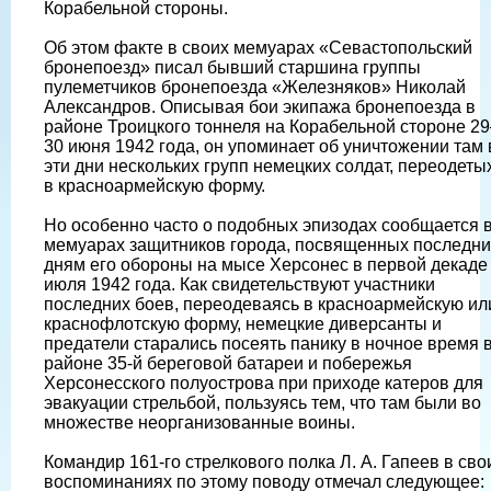
Корабельной стороны.
Об этом факте в своих мемуарах «Севастопольский
бронепоезд» писал бывший старшина группы
пулеметчиков бронепоезда «Железняков» Николай
Александров. Описывая бои экипажа бронепоезда в
районе Троицкого тоннеля на Корабельной стороне 29
30 июня 1942 года, он упоминает об уничтожении там 
эти дни нескольких групп немецких солдат, переодеты
в красноармейскую форму.
Но особенно часто о подобных эпизодах сообщается 
мемуарах защитников города, посвященных последн
дням его обороны на мысе Херсонес в первой декаде
июля 1942 года. Как свидетельствуют участники
последних боев, переодеваясь в красноармейскую ил
краснофлотскую форму, немецкие диверсанты и
предатели старались посеять панику в ночное время 
районе 35-й береговой батареи и побережья
Херсонесского полуострова при приходе катеров для
эвакуации стрельбой, пользуясь тем, что там были во
множестве неорганизованные воины.
Командир 161-го стрелкового полка Л. А. Гапеев в сво
воспоминаниях по этому поводу отмечал следующее: