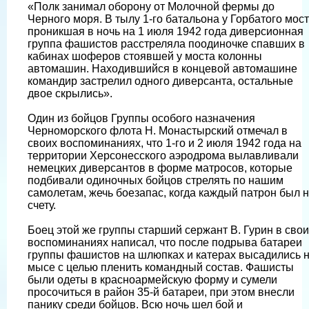
«Полк занимал оборону от Молочной фермы до
Черного моря. В тылу 1-го батальона у Горбатого мос
проникшая в ночь на 1 июля 1942 года диверсионная
группа фашистов расстреляла поодиночке спавших в
кабинах шоферов стоявшей у моста колонны
автомашин. Находившийся в концевой автомашине
командир застрелил одного диверсанта, остальные
двое скрылись».
Один из бойцов Группы особого назначения
Черноморского флота Н. Монастырский отмечал в
своих воспоминаниях, что 1-го и 2 июля 1942 года на
территории Херсонесского аэродрома вылавливали
немецких диверсантов в форме матросов, которые
подбивали одиночных бойцов стрелять по нашим
самолетам, жечь боезапас, когда каждый патрон был 
счету.
Боец этой же группы старший сержант В. Гурин в свои
воспоминаниях написал, что после подрыва батареи
группы фашистов на шлюпках и катерах высадились 
мысе с целью пленить командный состав. Фашисты
были одеты в красноармейскую форму и сумели
просочиться в район 35-й батареи, при этом внесли
панику среди бойцов. Всю ночь шел бой и