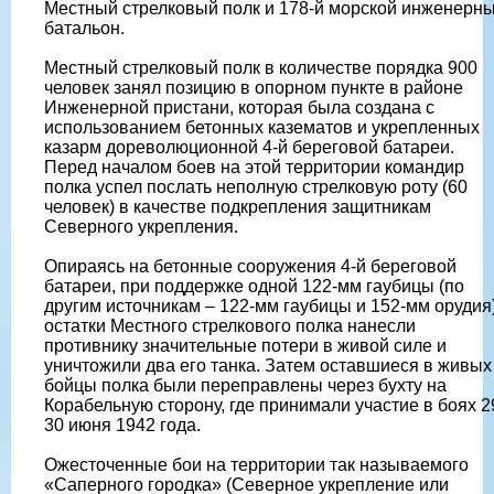
Местный стрелковый полк и 178-й морской инженерн
батальон.
Местный стрелковый полк в количестве порядка 900
человек занял позицию в опорном пункте в районе
Инженерной пристани, которая была создана с
использованием бетонных казематов и укрепленных
казарм дореволюционной 4-й береговой батареи.
Перед началом боев на этой территории командир
полка успел послать неполную стрелковую роту (60
человек) в качестве подкрепления защитникам
Северного укрепления.
Опираясь на бетонные сооружения 4-й береговой
батареи, при поддержке одной 122-мм гаубицы (по
другим источникам – 122-мм гаубицы и 152-мм орудия)
остатки Местного стрелкового полка нанесли
противнику значительные потери в живой силе и
уничтожили два его танка. Затем оставшиеся в живых
бойцы полка были переправлены через бухту на
Корабельную сторону, где принимали участие в боях 2
30 июня 1942 года.
Ожесточенные бои на территории так называемого
«Саперного городка» (Северное укрепление или