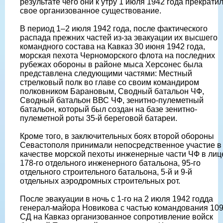
результате чего они к утру 1 июля 1942 года прекрати
свое организованное существование.
В период 1–2 июля 1942 года, после фактического
распада прежних частей из-за эвакуации их высшего
командного состава на Кавказ 30 июня 1942 года,
морская пехота Черноморского флота на последних
рубежах обороны в районе мыса Херсонес была
представлена следующими частями: Местный
стрелковый полк во главе со своим командиром
полковником Барановым, Сводный батальон ЧФ,
Сводный батальон ВВС ЧФ, зенитно-пулеметный
батальон, который был создан на базе зенитно-
пулеметной роты 35-й береговой батареи.
Кроме того, в заключительных боях второй обороны
Севастополя принимали непосредственное участие в
качестве морской пехоты инженерные части ЧФ в лиц
178-го отдельного инженерного батальона, 95-го
отдельного строительного батальона, 5-й и 9-й
отдельных аэродромных строительных рот.
После эвакуации в ночь с 1-го на 2 июля 1942 годда
генерал-майора Новикова с частью командования 109
СД на Кавказ организованное сопротивление войск