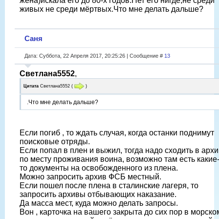
жена)искала его до 80-х годов.Нет его нигде,не среди
живых не среди мёртвых.Что мне делать дальше?
Саня
Дата: Суббота, 22 Апреля 2017, 20:25:26 | Сообщение #
13
Светлана5552
,
Цитата
Светлана5552
(
)
.Что мне делать дальше?
Если погиб , то ждать случая, когда останки поднимут
поисковые отряды.
Если попал в плен и выжил, тогда надо сходить в арх
по месту проживания воина, возможно там есть какие
то документы на освобожденного из плена.
Можно запросить архив ФСБ местный.
Если пошел после плена в сталинские лагеря, то
запросить архивы отбывающих наказание.
Да масса мест, куда можно делать запросы.
Вон , карточка на вашего закрыта до сих пор в морско