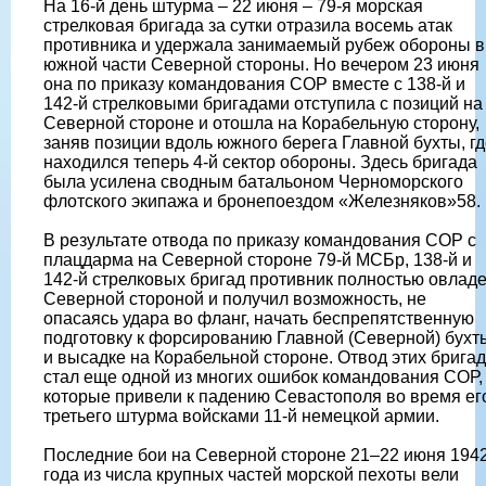
На 16-й день штурма – 22 июня – 79-я морская
стрелковая бригада за сутки отразила восемь атак
противника и удержала занимаемый рубеж обороны в
южной части Северной стороны. Но вечером 23 июня
она по приказу командования СОР вместе с 138-й и
142-й стрелковыми бригадами отступила с позиций на
Северной стороне и отошла на Корабельную сторону,
заняв позиции вдоль южного берега Главной бухты, гд
находился теперь 4-й сектор обороны. Здесь бригада
была усилена сводным батальоном Черноморского
флотского экипажа и бронепоездом «Железняков»58.
В результате отвода по приказу командования СОР с
плацдарма на Северной стороне 79-й МСБр, 138-й и
142-й стрелковых бригад противник полностью овлад
Северной стороной и получил возможность, не
опасаясь удара во фланг, начать беспрепятственную
подготовку к форсированию Главной (Северной) бухт
и высадке на Корабельной стороне. Отвод этих бригад
стал еще одной из многих ошибок командования СОР,
которые привели к падению Севастополя во время ег
третьего штурма войсками 11-й немецкой армии.
Последние бои на Северной стороне 21–22 июня 194
года из числа крупных частей морской пехоты вели