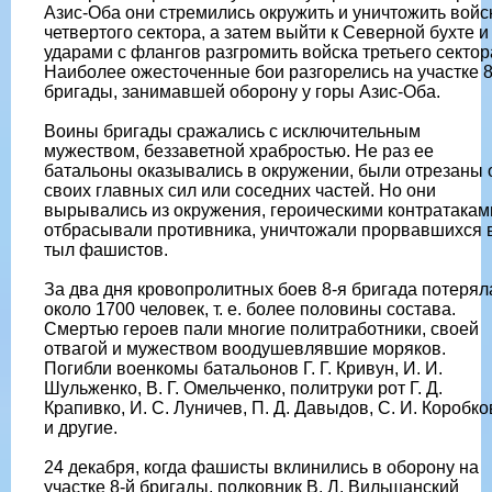
Азис-Оба они стремились окружить и уничтожить войс
четвертого сектора, а затем выйти к Северной бухте и
ударами с флангов разгромить войска третьего сектор
Наиболее ожесточенные бои разгорелись на участке 8
бригады, занимавшей оборону у горы Азис-Оба.
Воины бригады сражались с исключительным
мужеством, беззаветной храбростью. Не раз ее
батальоны оказывались в окружении, были отрезаны 
своих главных сил или соседних частей. Но они
вырывались из окружения, героическими контратакам
отбрасывали противника, уничтожали прорвавшихся 
тыл фашистов.
За два дня кровопролитных боев 8-я бригада потерял
около 1700 человек, т. е. более половины состава.
Смертью героев пали многие политработники, своей
отвагой и мужеством воодушевлявшие моряков.
Погибли военкомы батальонов Г. Г. Кривун, И. И.
Шульженко, В. Г. Омельченко, политруки рот Г. Д.
Крапивко, И. С. Луничев, П. Д. Давыдов, С. И. Коробко
и другие.
24 декабря, когда фашисты вклинились в оборону на
участке 8-й бригады, полковник В. Л. Вильшанский