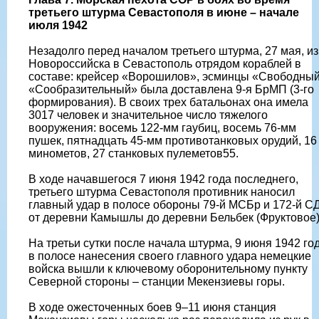
третьего штурма Севастополя в июне – начале
июля 1942
Незадолго перед началом третьего штурма, 27 мая, из
Новороссийска в Севастополь отрядом кораблей в
составе: крейсер «Ворошилов», эсминцы «Свободный
«Сообразительный» была доставлена 9-я БрМП (3-го
формирования). В своих трех батальонах она имела
3017 человек и значительное число тяжелого
вооружения: восемь 122-мм гаубиц, восемь 76-мм
пушек, пятнадцать 45-мм противотанковых орудий, 16
минометов, 27 станковых пулеметов55.
В ходе начавшегося 7 июня 1942 года последнего,
третьего штурма Севастополя противник наносил
главный удар в полосе обороны 79-й МСБр и 172-й С
от деревни Камышлы до деревни Бельбек (Фруктовое)
На третьи сутки после начала штурма, 9 июня 1942 год
в полосе нанесения своего главного удара немецкие
войска вышли к ключевому оборонительному пункту
Северной стороны – станции Мекензиевы горы.
В ходе ожесточенных боев 9–11 июня станция