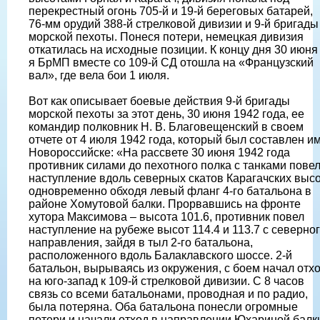
перекрестный огонь 705-й и 19-й береговых батарей,
76-мм орудий 388-й стрелковой дивизии и 9-й бригады
морской пехоты. Понеся потери, немецкая дивизия
откатилась на исходные позиции. К концу дня 30 июня 
я БрМП вместе со 109-й СД отошла на «Французский
вал», где вела бои 1 июля.
Вот как описывает боевые действия 9-й бригады
морской пехоты за этот день, 30 июня 1942 года, ее
командир полковник Н. В. Благовещенский в своем
отчете от 4 июля 1942 года, который был составлен им
Новороссийске: «На рассвете 30 июня 1942 года
противник силами до пехотного полка с танками пове
наступление вдоль северных скатов Карагачских высо
одновременно обходя левый фланг 4-го батальона в
районе Хомутовой балки. Прорвавшись на фронте
хутора Максимова – высота 101.6, противник повел
наступление на рубеже высот 114.4 и 113.7 с северно
направления, зайдя в тыл 2-го батальона,
расположенного вдоль Балаклавского шоссе. 2-й
батальон, вырываясь из окружения, с боем начал отх
на юго-запад к 109-й стрелковой дивизии. С 8 часов
связь со всеми батальонами, проводная и по радио,
была потеряна. Оба батальона понесли огромные
потери и начали отход в направлении Юхариной балк