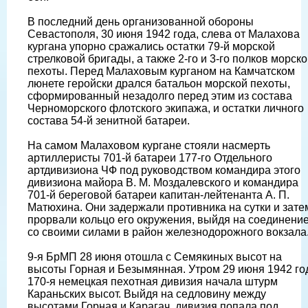
В последний день организованной обороны
Севастополя, 30 июня 1942 года, слева от Малахова
кургана упорно сражались остатки 79-й морской
стрелковой бригады, а также 2-го и 3-го полков морск
пехоты. Перед Малаховым курганом на Камчатском
люнете геройски дрался батальон морской пехоты,
сформированный незадолго перед этим из состава
Черноморского флотского экипажа, и остатки личного
состава 54-й зенитной батареи.
На самом Малаховом кургане стояли насмерть
артиллеристы 701-й батареи 177-го Отдельного
артдивизиона ЧФ под руководством командира этого
дивизиона майора В. М. Моздалевского и командира
701-й береговой батареи капитан-лейтенанта А. П.
Матюхина. Они задержали противника на сутки и зате
прорвали кольцо его окружения, выйдя на соединени
со своими силами в район железнодорожного вокзала
9-я БрМП 28 июня отошла с Семякиных высот на
высоты Горная и Безымянная. Утром 29 июня 1942 го
170-я немецкая пехотная дивизия начала штурм
Караньских высот. Выйдя на седловину между
высотами Горная и Карагач, дивизия попала под