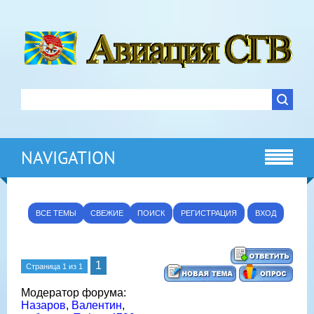
NAVIGATION
ВСЕ ТЕМЫ
СВЕЖИЕ
ПОИСК
РЕГИСТРАЦИЯ
ВХОД
1
Страница
1
из
1
Модератор форума:
Назаров
,
Валентин
,