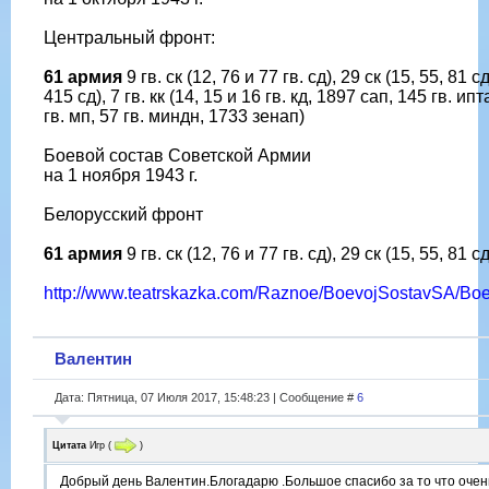
Центральный фронт:
61 армия
9 гв. ск (12, 76 и 77 гв. сд), 29 ск (15, 55, 81 с
415 сд), 7 гв. кк (14, 15 и 16 гв. кд, 1897 сап, 145 гв. ипт
гв. мп, 57 гв. миндн, 1733 зенап)
Боевой состав Советской Армии
на 1 ноября 1943 г.
Белорусский фронт
61 армия
9 гв. ск (12, 76 и 77 гв. сд), 29 ск (15, 55, 81 с
http://www.teatrskazka.com/Raznoe/BoevojSostavSA/Bo
Валентин
Дата: Пятница, 07 Июля 2017, 15:48:23 | Сообщение #
6
Цитата
Игр
(
)
Добрый день Валентин.Блогадарю .Большое спасибо за то что очен