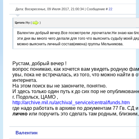
Дата: Воскресенье, 09 Июля 2017, 21:00:34 | Сообщение #
22
Цитата
Игр
(
)
Валентин добрый вечер.Все посмотрели ,прочитали.Ни знаю как бл
эти дни вы много чего делали для того что выяснить судьбу моей д
можно выяснить личный состав(имена) группы Мельникова.
Рустам, добрый вечер !
вопрос понимаю, как хочется вам увидеть родную фа
увы, пока не встречалась, из того, что можно найти в 
интернета.
На этом поиск вы не закончите, понятно.
И здесь только один путь к до сих пор не опубликова
г. Подольск, ЦАМО ,
http://archive.mil.ru/archival_service/central/funds.htm
где надо работать в архиве по документам 77 Гв. СД и
лично
или поручить это сделать там родным, близким
Валентин