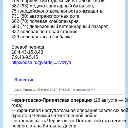
108 гвардейский отдельный батальон связи,
587 (83) медико-санитарный батальон,
75 гвардейская отдельная рота химзащиты,
731 (80) автотранспортная рота,
662 (78) полевая хлебопекарня,
680 (74) дивизионный ветеринарный лазарет,
832 полевая почтовая станция,
429 полевая касса Госбанка.
Боевой период
18.4.43-15.8.43
7.9.43-9.5.45
http://bdsa.ru/gvardej....iviziya
Валентин
Дата: Пятница, 07 Июля 2017, 17:53:21 | Сообщение #
9
Черниговско-Припятская операция
(26 августа — 3
года)
— фронтовая наступательная операция советских во
фронта в Великой Отечественной войне,
составная часть Черниговско-Полтавской стратегиче
первого этапа битвы за Днепр.