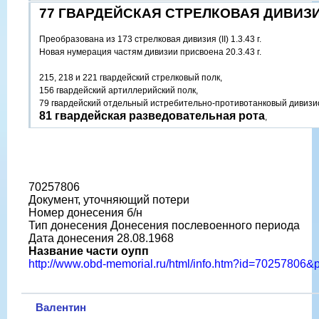
77 ГВАРДЕЙСКАЯ СТРЕЛКОВАЯ ДИВИЗ
Преобразована из 173 стрелковая дивизия (II) 1.3.43 г.
Новая нумерация частям дивизии присвоена 20.3.43 г.
215, 218 и 221 гвардейский стрелковый полк,
156 гвардейский артиллерийский полк,
79 гвардейский отдельный истребительно-противотанковый дивизи
81 гвардейская разведовательная рота
,
70257806
Документ, уточняющий потери
Номер донесения б/н
Тип донесения Донесения послевоенного периода
Дата донесения 28.08.1968
Название части оупп
http://www.obd-memorial.ru/html/info.htm?id=70257806
Валентин