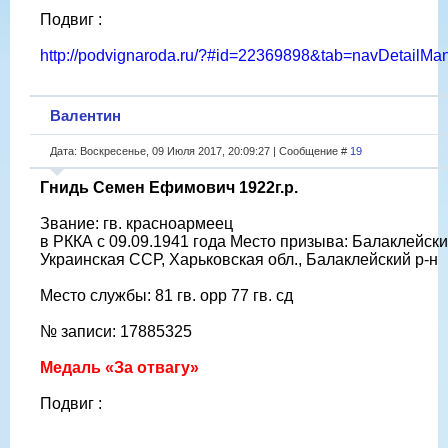
Подвиг :
http://podvignaroda.ru/?#id=22369898&tab=navDetailM
Валентин
Дата: Воскресенье, 09 Июля 2017, 20:09:27 | Сообщение #
19
Гнидь Семен Ефимович 1922г.р.
Звание: гв. красноармеец
в РККА с 09.09.1941 года Место призыва: Балаклейски
Украинская ССР, Харьковская обл., Балаклейский р-н
Место службы: 81 гв. орр 77 гв. сд
№ записи: 17885325
Медаль «За отвагу»
Подвиг :