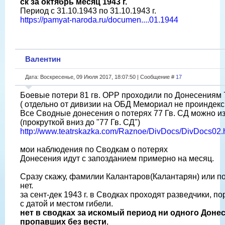
ск за октябрь месяц 1943 г.
Период с 31.10.1943 по 31.10.1943 г.
https://pamyat-naroda.ru/documen....01.1944
Валентин
Дата: Воскресенье, 09 Июля 2017, 18:07:50 | Сообщение #
17
Боевые потери 81 гв. ОРР проходили по Донесениям 
( отдельно от дивизии на ОБД Мемориал не проиндек
Все Сводные донесения о потерях 77 Гв. СД можно изу
(прокруткой вниз до "77 Гв. СД")
http://www.teatrskazka.com/Raznoe/DivDocs/DivDocs02.
мои наблюдения по Сводкам о потерях
Донесения идут с запозданием примерно на месяц.
Сразу скажу, фамилии Калантаров(Калантарян) или по
нет.
за сент-дек 1943 г. в Сводках проходят разведчики, по
с датой и местом гибели.
нет в сводках за искомый период ни одного Доне
пропавших без вести
,