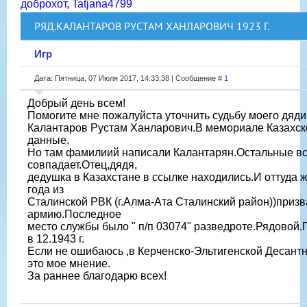
доброхот
,
Tatjana4799
РЯД.КАЛАНТАРОВ РУСТАМ ХАНЛАРОВИЧ 1923 Г.
Игр
Дата: Пятница, 07 Июля 2017, 14:33:38 | Сообщение #
1
Добрый день всем!
Помогите мне пожалуйста уточнить судьбу моего дяди
Калантаров Рустам Ханларович.В мемориале Казахс
данные.
Но там фамилиий написали Калантарян.Остальные в
совпадает.Отец,дядя,
дедушка в Казахстане в ссылке находились.И оттуда ж
года из
Сталинской РВК (г.Алма-Ата Сталинский район))призв
армию.Последное
место службы было " п/п 03074" разведроте.Рядовой.
в 12.1943 г.
Если не ошибаюсь ,в Керченско-Эльтигенской Десантн
это мое мнение.
За раннее благодарю всех!