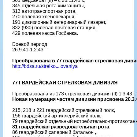
501 медсанбат (II) – с 28.11.41 г.,
345 отдельная рота химзащиты,
313 автотранспортная рота,
270 полевая хлебопекарня,
191 дивизионный ветеринарный лазарет,
832 (930) полевая почтовая станция,
429 полевая касса Госбанка.
Боевой период
26.9.41-1.2.43
Преобразована в 77 гвардейская стрелковая дивизи
http://bdsa.ru/strelko....ovaniya
77 ГВАРДЕЙСКАЯ СТРЕЛКОВАЯ ДИВИЗИЯ
Преобразована из 173 стрелковая дивизия (II) 1.3.43 г.
Новая нумерация частям дивизии присвоена 20.3.4
215, 218 и 221 гвардейский стрелковый полк,
156 гвардейский артиллерийский полк,
79 гвардейский отдельный истребительно-противотан
81 гвардейская разведовательная рота
,
86 гвардейский саперный батальон ,