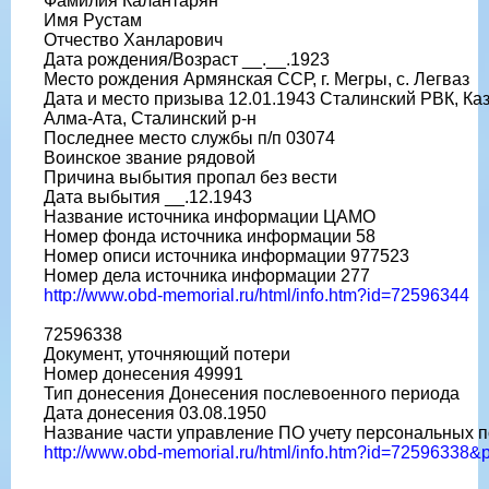
Фамилия Калантарян
Имя Рустам
Отчество Ханларович
Дата рождения/Возраст __.__.1923
Место рождения Армянская ССР, г. Мегры, с. Легваз
Дата и место призыва 12.01.1943 Сталинский РВК, Каз
Алма-Ата, Сталинский р-н
Последнее место службы п/п 03074
Воинское звание рядовой
Причина выбытия пропал без вести
Дата выбытия __.12.1943
Название источника информации ЦАМО
Номер фонда источника информации 58
Номер описи источника информации 977523
Номер дела источника информации 277
http://www.obd-memorial.ru/html/info.htm?id=72596344
72596338
Документ, уточняющий потери
Номер донесения 49991
Тип донесения Донесения послевоенного периода
Дата донесения 03.08.1950
Название части управление ПО учету персональных п
http://www.obd-memorial.ru/html/info.htm?id=72596338